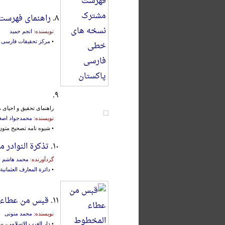
۸.
راهنمای فهرست
نویسنده:
انجم حمید
•
مرکز تحقیقات فارسی ا
۹.
راهنمای تحقیق و احیای
نویسنده:
محمدجواد اص
• شیوه نامه تصحیح متو
۱۰.
تذکرة النوادر 
گردآورنده:
محمد هاشم ن
•
دائرة المعارف العثمانیة
۱۱.
قبس من عطاء 
نویسنده:
محمد منونی
•
دار الغرب الإسلامی
، بیروت،