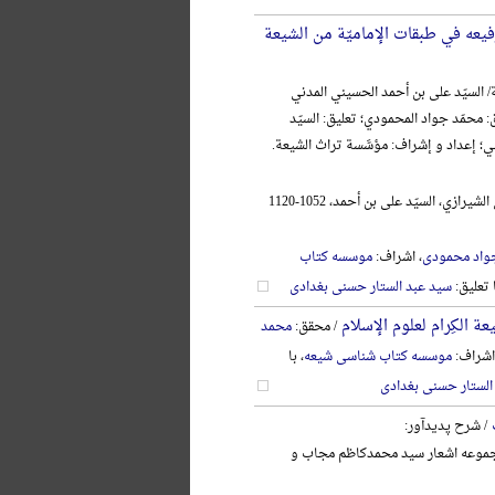
فیعه في طبقات الإمامیّة من الشیعة
/ السیّد علی بن أحمد الحسیني المدني
: محمّد جواد المحمودي؛ تعلیق: السیّد
ني؛ إعداد و إشراف: مؤسَّسة تراث الشیعة.
الحسیني المدني الشیرازي، السیّد علی بن أحمد، 1052-1120
واد محمودی
، اشراف:
موسسه کتاب
ا تعلیق:
سید عبد الستار حسنی بغدادی
ة الکِرام لعلوم الإسلام
/ محقق:
محمد
اشراف:
موسسه کتاب شناسی شیعه
، با
الستار حسنی بغدادی
/ شرح پدیدآور:
وعه اشعار سید محمدکاظم مجاب و