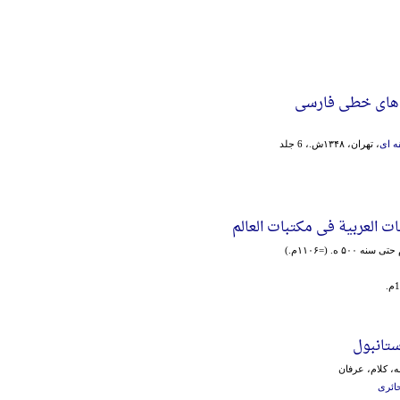
های خطی فارسی
 ای
، تهران، ۱۳۴۸ش.، 6 جلد
 العربیة فی مکتبات العالم
۵ ه. (=۱۱۰۶م.)
ستانبول
، کلام، عرفان
ائری