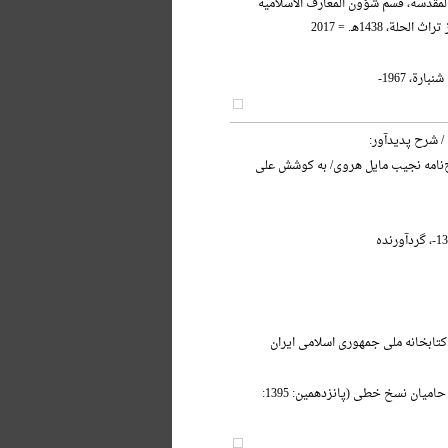
 المقدسة، قسم شؤون المعارف الاسلامیه
حلة، 1438هـ. = 2017
ارة، 1967-
/ شرح پدیدآور:
ج‌نامه نجیب مایل هروی/ به کوشش علی
کتابخانه ملی جمهوری اسلامی ایران
آیین بزرگداشت حامیان نسخ خطی (پانزدهمین: 1395: