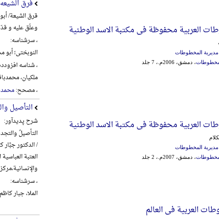
فرق الشیعه
قرق الشیعة/ أبو
وعلّق علیه و قدّ
ت العربیة محفوظة فی مکتبة الاسد الوطنیة
، سرشناسه:
النوبختی؛ أبو محم
 مدیریة المخطوطات
المخطوطات
، دمشق، 2006م.، 7 جلد
، شناسه افزودده
ملکیان، محمدباقر، 1360- 
، مصحح:
محمدبا
التأصیل وال
شرح پدیدآور:
ت العربیة محفوظة فی مکتبة الاسد الوطنیة
التأصیلُ والتجدیدُ
کلام
/ الدکتور جبَّار کا
 مدیریة المخطوطات
العتبة العباسیة
المخطوطات
، دمشق، 2007م.، 2 جلد
والإنسانیة،‌مرکز تراث الح
، سرشناسه:
الملا، جبار کاظم شنب
ات العربیة فی العالم