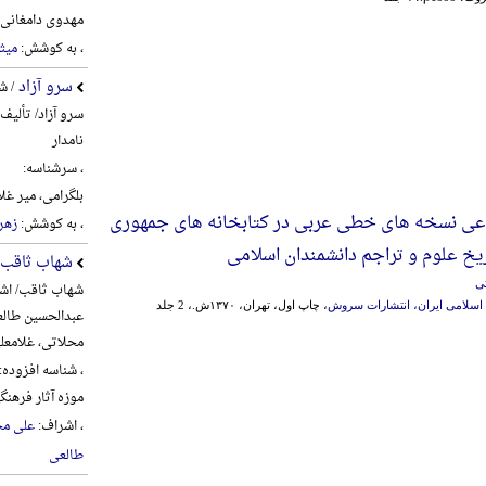
مهدوی دامغانی، احم
، به کوشش:
میث
سرو آزاد
/ ش
سرو آزاد/ تألیف
نامدار
، سرشناسه:
بلگرامی، میر غلام‌علی، 6
 نسخه های خطی عربی در کتابخانه های جمهوری
، به کوشش:
زهره
ریخ علوم و تراجم دانشمندان اسلامی
شهاب ثاقب
ی
شهاب ثاقب/ اشر
اسلامی ایران، انتشارات سروش
، چاپ اول، تهران، ۱۳۷۰ش.، 2 جلد
عبدالحسین طالع
محلاتی، غلامعل
، شناسه افزوده:
موزه آثار فره
، اشراف:
علی مح
طالعی