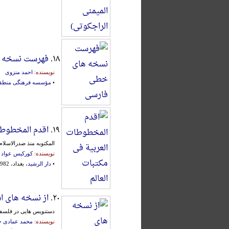
۱۸.
فهرست نسخه 
نویسنده:
احمد منزوی
•
مؤسسه فرهنگی منطقه
۱۹.
اقدم المخطوطات
المکتوبه منذ صدرالاسلام حتی سنه ۰۰
نویسنده:
کورکیس عواد
•
دار الرشید
، بغداد، 1982م.
۲۰.
از نسخه های ا
دستنویس هایی در فلسفه
نویسنده:
محمد عمادی ح