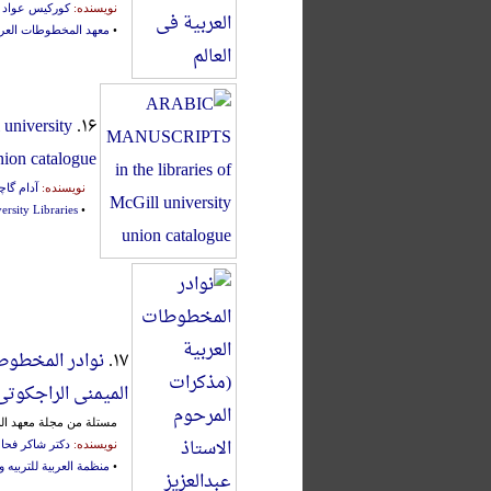
نویسنده:
کورکیس عواد
•
معهد المخطوطات العرب
university
۱۶.
nion catalogue
نویسنده:
آدام گا
ersity Libraries
•
۱۷.
نوادر المخطوطا
المیمنی الراجکوتی
مستلة من مجلة معهد الم
نویسنده:
دکتر شاکر فحا
•
منظمة العربیة للتربیه‌ و