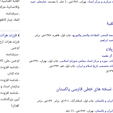
العتبة العباسیة
ه مرکزی و مرکز اسناد
، تهران، ۱۳۸۶ش.، 2 جلد، با مقدمه:
عباسعلی عمید
والانسانیة، مرکز تراث ال
، سرشناسه:
الملا، جبار کاظم شنب
فیة
فرزند هرات
ضة المصر، للطباعة والنشر والتوزیع
، چاپ اول، قاهره، ۱۳۸۷ش. برابر
حمد ابراهیم
فرزند هرات: ار
اوجبی.
لاء
، سرشناسه:
 آل طعمة
اوجبی، علی، 1343-، گردآورنده
خانه، موزه و مرکز اسناد مجلس شورای اسلامی
، چاپ اول، تهران، ۱۳۹۱ش.
خانه تخصصی تاریخ اسلام و ایران
، چاپ اول، قم، ۱۳۹۲ش.
، شناسه افزوده:
خاه کتاب
، شناسه افزوده:
سازمان اسناد و 
نسخه های خطی فارسی پاکستان
، شناسه افزوده:
یران و پاکستان
، چاپ اول، اسلام آباد، ۱۴۱۱ق. برابر ۱۳۷۰ش. برابر
تهران)
یران و پاکستان
، تهران، ۱۳۸۲ش.، 13 جلد