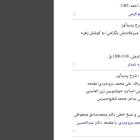
د، 1305-
م کرمی
رح پدیدآور:
: میرغلام‌علی بلگرامی/ به کوشش زهره
111-1200 ق
 نامدار
/ شرح پدیدآور:
اف: علی محمد، بروجردی؛ مقدمه:
ی؛ اساتید خوشنویس زین العابدین
ی ساغر، محمد شفیع‌حسینی.
نگی و نسخ خطی دکتر محمدصادق محفوظی
مد بروجردی
، با مقدمه:
دکتر عبدالحسین