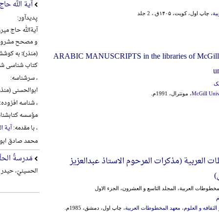
آیة الله حا
یة
، چاپ اول، کویت، ۱۴۰۵ق.، 2 جلد
پدیدآور:
و مصحح مشروطه 
(منذر)؛ به کوش
ARABIC MANUSCRIPTS in the libraries of McGill 
کتاب شناسی شی
u
، سرشناسه:
چک
ابوالحسنی (منذر)، علی 
McGill Univ
، مونترال، 1991م.
، شناسه افزوده:
مؤسسه کتابشناس
، با مقدمه:
آیة ا
محمد صادق ابو
مَدرسةُ الحلّة
ت العربیة (مذکرات المرحوم الاستاذ عبدالعزیز
الحسینيّ، حیدر م
)
خطوطات العربیة، المجلد التاسع و العشرون، الجزء الاول
م
 الثقافه‌ و العلوم‌، معهد المخطوطات‌ العربیة
، چاپ اول، دمشق، 1985م.