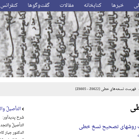
ئی
خبرها
کتابخانه
مقالات
گفت‌وگوها
کنفرانس‌
فهرست نسخه‌های خطی
[Z6605 - Z6622]
طی
التأصیلُ والت
شرح پدیدآور:
التأصیلُ والتجدیدُ
ت روشهای تصحیح نسخ خطی
الدکتور جبار کاظم