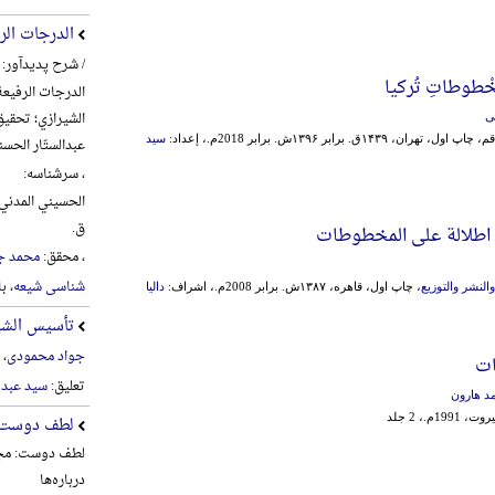
الدرجات الر
/ شرح پدیدآور:
خْطوطاتِ تُرکیا
الدرجات الرفیعة
الشیرازي؛ تحقیق
ی
 چاپ اول، تهران، ۱۴۳۹ق. برابر ۱۳۹۶ش. برابر 2018م.، إعداد:
سید
عبدالستّار الحس
، سرشناسه:
ق.
 اطلالة علی المخطوطات
، محقق:
محمد ج
شناسی شیعه
، ب
النشر والتوزیع
، چاپ اول، قاهره، ۱۳۸۷ش. برابر 2008م.، اشراف:
دالیا
تأسیس الشیع
جواد محمودی
، 
ات
تعلیق:
سید عبد 
د هارون
19م.، 2 جلد
لطف دوست
لطف دوست: مجم
درباره‌ها