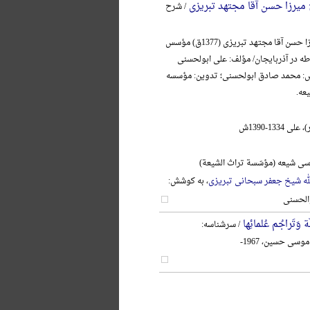
ج میرزا حسن آقا مجتهد تبریزی
/ شرح
آیةالله حاج میرزا حسن آقا مجتهد تبریزی (1377ق) مؤسس
در آذربایجان/ مؤلف: علی ابولحسنی
ش: محمد صادق ابولحسنی؛ تدوین: مؤسسه
عه.
1334-1390ش
ی شیعه (مؤسّسة تراث الشیعة)
لله شیخ جعفر سبحانی تبریزی
، به کوشش:
الحسنی
 وَتَراجُم عُلمائِها
/ سرشناسه:
وسی حسین، 1967-