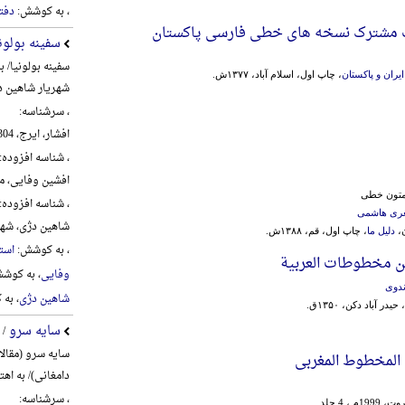
، به کوشش:
دفت
 مشترک نسخه های خطی فارسی پاکستان
سفینه بولون
سفینه بولونیا/ 
یران و پاکستان
، چاپ اول، اسلام آباد، ۱۳۷۷ش.
شهریار شاهین د
، سرشناسه:
افشار، ایرج، 1304-1389
، شناسه افزوده:
افشین وفایی، محمد،
 متون خطی
، شناسه افزوده:
غری هاشمی
شاهین دژی، شهریار،
ن،
دلیل ما
، چاپ اول، قم، ۱۳۸۸ش.
، به کوشش:
استا
من مخطوطات العربیة
وفایی
، به کوش
دوی
شاهین دژی
، به
، حیدر آباد دکن، ۱۳۵۰ق.
سایه سرو
/ 
سایه سرو (مقال
المخطوط المغربی
دامغانی)/ به اه
، سرشناسه:
 1999م.، 4 جلد