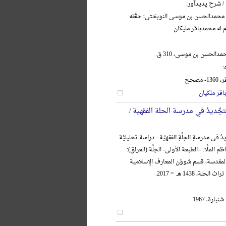
/ شرح پدیدآور:
 محمدالحسن بن موسی النوبختی؛ حقّقه
م له محمدباقر ملیکان.
دالحسن بن موسی، 310 ق.
:
مصحح
قر ملکیان
تجَّدیدُ في مدرسة الحلة الفقهیة
/
 فی مدرسةِ الحِلَّةِ الفقهیِّة - دراسة تحلیلیَّة
ظم الملَّا. - الطبعة الأولی- الحِلَّة (العراق):
 المقدسة، قسم شوؤن المعارف الإسلامیة
لة، 1438 هـ. = 2017.
ارة، 1967-