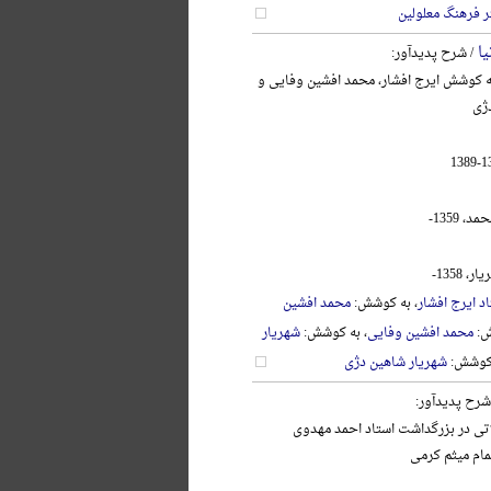
ر فرهنگ معلولین
یا
/ شرح پدیدآور:
به کوشش ایرج افشار، محمد افشین وفایی و
ژی
 1359-
 1358-
د ایرج افشار
، به کوشش:
محمد افشین
ش:
محمد افشین وفایی
، به کوشش:
شهریار
 کوشش:
شهریار شاهین دژی
شرح پدیدآور:
اتی در بزرگداشت استاد احمد مهدوی
تمام میثم کرمی