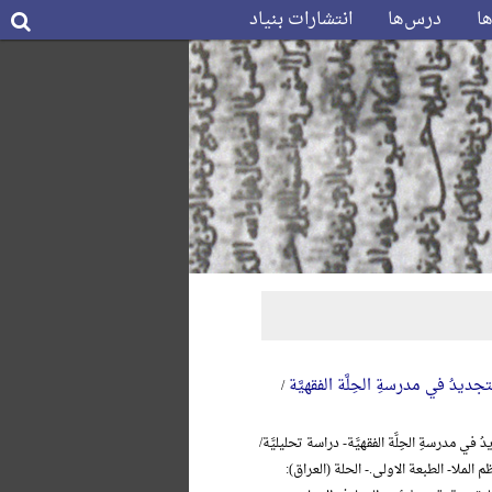
ها
درس‌ها
انتشارات بنیاد
جدیدُ في مدرسةِ الحِلَّة الفقهیَّة
/
 في مدرسةِ الحِلَّة الفقهیَّة- دراسة تحلیلیَّة/
 الملا- الطبعة الاولی.- الحلة (العراق):