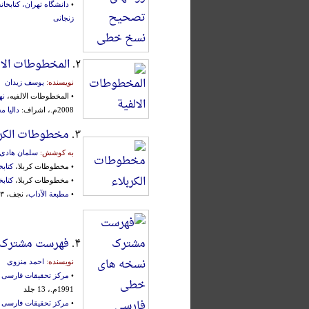
•
دانشگاه تهران، کتابخان
زنجانی
۲.
المخطوطات الال
نویسنده:
یوسف زیدان
• المخطوطات الالفیه،
نه
2008م.، اشراف:
دالیا م
۳.
مخطوطات الکرب
به کوشش:
سلمان هادی
• مخطوطات کربلا،
کتاب
• مخطوطات کربلا،
کتاب
•
مطبعة الآداب
، نجف، ۱۳۹۳ق.
۴.
فهرست مشترک 
نویسنده:
احمد منزوی
•
مرکز تحقیقات فارسی ا
1991م.، 13 جلد
•
مرکز تحقیقات فارسی ا