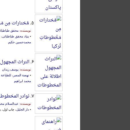
۵.
مُختارات مِن مَ
نویسنده:
محقق طباطبائ
•
بنیاد محقق طباطبائی
، قم،
محمدحسین حکیم
۶.
التراث المجهول
نویسنده:
یوسف زیدان
•
نهضة المصر، للطباعة و
محمد ابراهیم
۷.
نوادر المخطوط
نویسنده:
عبدالسلام محم
•
دار الجلیل
، چاپ اول، بیروت، 91