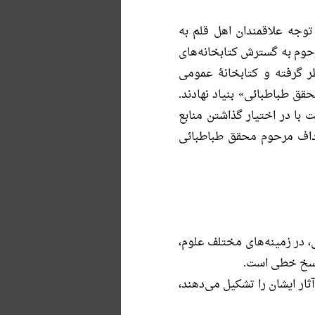
وجه علاقمندان اهل قلم به
حوم به گسترش كتابخانه‌هاى
 گرفته و كتابخانۀ عمومى
ق طباطبائى» بنیاد نهادند.
سته است با در اختیار گذاشتن منابع
هداف مرحوم محقق طباطبائى
، در زمینه‌هاى مختلف علوم،
 نسخ خطى است.
ار ایشان را تشكیل می‌دهند،