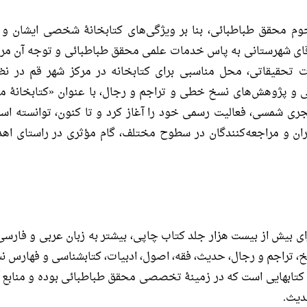
وم محقق طباطبائى، بنا بر ویژگى‌هاى كتابخانۀ شخصى ایشان و ت
 آقاى شهرستانى به پاس خدمات علمى محقق طباطبائى و توجه آن مر
حقیقاتى، محل مناسبى براى كتابخانه در مركز شهر قم در نظر
 پژوهش‌هاى نسخ خطى و تراجم و رجال، با عنوان «كتابخانۀ محق
كتابخانه، از سال ۱۳۷۵ هجرى شمسى، فعالیت رسمى خود را آغاز كرد و تا كنون، توان
ران و مراجعه‌كنندگان در سطوح مختلف، گام مؤثری در راستاى ا
ى بیش از بیست هزار جلد كتاب چاپى، بیشتر به زبان عربى و فارسى
ریخ، تراجم و رجال، حدیث، فقه، اصول، ادبیات، كتابشناسى و فهارس
ن كتابهایى است كه در زمینۀ تخصصى محقق طباطبائى بوده و منابع آث
دیث.