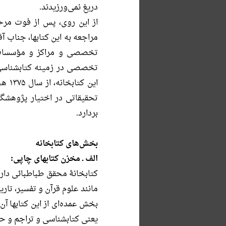
دریغ نمى‌ورزیدند.
از این روى، پس از فوت مرح
مراجعه به این كتابها، جناب
تخصصى و مراكز و مؤسسات ت
تخصصى در زمینه كتابشناسى و
این 
تحقیقاتى در اختیار پژوهشگ
بردارد.
بخش‌های کتابخانه
الف ـ مخزن كتابهاى چاپى:
كتابخانۀ محقق طباطبائى دارا
مانند علوم قرآن و تفسیر، تا
بخش عمده‌اى از این كتابها آ
یعنى كتابشناسى و تراجم و ح