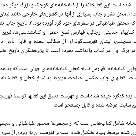
شده است این كتابخانه را از كتابخانه‌هاى كوچک و بزرگ دیگر ممتاز 
را افزایش دهند از این قرار است: ۱ـ محل نشر و چاپ بسیارى از آنها در كشورهاى خارجى م
تركیه، هند، آلمان و... می‌باشد که محقق طب
 می‌باشند. ۳ـ بیشتر كتابهاى حدیثى، رجالى، فهارس نسخ خطى و كتابشناسى‌ها، 
 همچنین، ایشان فهرست‌گونه‌اى از مطالب عمده و قابل تأمل درب
در برگ اول هر كتاب یادداشت نموده است تا پژوهشگران تاریخ تشیع ب
اپی کتابخانه، فهارس نسخ خطی کتابخانه‌های جهان است که به ه
ست، کتابهای چاپ عکسی، مباحث مربوط به نسخ خطی و کتابشناسی‌ه
ب رده کنگره چیده شده است و فهرست دقیق این کتابها توسط فهرستن
این سایت عرضه شده و قابل جستجو است.
بخانه شامل کتاب‌هایی است که از مجموعۀ محقق طباطبائی و م
ی شده توسط بنیاد تشکیل شده است و فهرست آن به زودی از سوی 