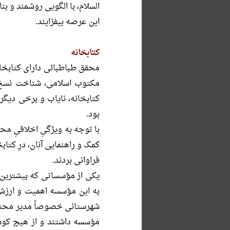
السلام، با الگویی روشمند و بن
این عرصه بیفزایند.
کتابخانه
محقق طباطبائى داراى كتابخا
مكتوب اسلامى، شناخت نسخ خ
كتابخانه، نایاب و برخى دیگ
بود.
با توجه به ویژگىِ اخلاقىِ مح
كمک و راهنمایى آنان، درِ كتاب
فراوانى بردند.
یكى از مؤسساتى كه بیشترین ا
به این مؤسسه اهمیت و ارزش خ
شهرستانى خصوصاً مدیر محترم 
مؤسسه داشتند و از هیچ كوش