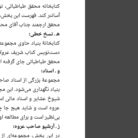
كتابخانه محقق طباطبائى، تو
آسانتر كند. فهرست این بخش، د
محقق ارجمند جناب آقاى محم
هـ ـ نسخ خطی:
کتابخانۀ بنیاد حاوی مجموعه
دست‌نویس کتاب شریف
عروة 
محقق طباطبائی جای گرفته ا
و ـ اسناد:
مجموعۀ بزرگی از اسناد صاحب
بنیاد نگهداری می‌شود. این م
عروه است و شاید هیچ جا چن
بی‌نظیر است و برای مطالعه ا
ز ـ آرشیو صاحب عروه:
در این بخش، مجموعه‌ای از ک