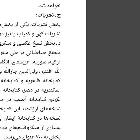
خواهد شد.
ج ـ نشریات:
نشریات کهن و کمیاب را نیز د
د ـ بخش نسخ عكسى و میکروفی
محقق طباطبائى در طى سفرها
تركیه، سوریه، عربستان، انگلس
الله افندى، ولى‌الدین جارالله
كتابخانه ظاهریه و کتابخان
اسكندریه در مصر، كتابخانه ج
لكهنو، كتابخانه آصفیه در ح
نسخه‌هاى ارزشمند این كتابخان
بسیارى از میكروفیلم‌هاى موج
بخش به ۷۰۰ عنوان می‌رسد.