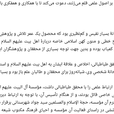
ا بر اصول علمی قلم می‌زنند، دعوت می‌کند تا با همکاری و همفکری با ا
نۀ بسیار نفیس و كم‌نظیرى بود كه محصول یک عمر تلاش و پژوهشِ پی
طی و متون کهن اسلامی خاصه دربارۀ اهل بیت علیهم السلام بود
ر كمیاب بوده و بدین جهت توجه بسیارى از محققان و پژوهشگران ای
قق طباطبائى، اخلاص و علاقۀ ایشان به اهل بیت علیهم السلام و است
خانۀ شخصىِ وى، شبانه‌روز براى محققان و طالبان علم باز بود و بسیارى 
رتباط علمى را با محقق طباطبائى داشت، مؤسسۀ آل البیت علیهم ال
اصى قائل بودند، و از هنگام تأسیس آن، با توجه به ارتباط دیرین
آن مؤسسه، حجة الإسلام والمسلمین سید جواد شهرستانى برقرار بود
شى در راستاى فعالیت آن مؤسسه و احیاى فرهنگ مكتوب شیعه ک