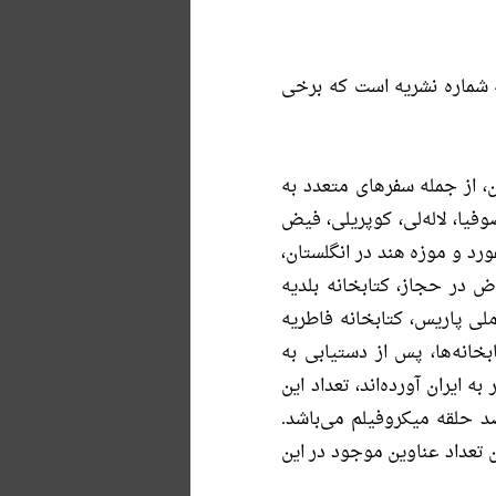
بخش نشریات، یکی از بخش‌های غنی این کتابخانه است. این مجموعه شامل 331 عنوان و 4010 شماره نشریه است که برخی
 از جمله سفرهاى متعدد به
وفیا، لاله‌لى، كوپریلى، فیض
فورد و موزه هند در انگلستان،
 در حجاز، كتابخانه بلدیه
ملى پاریس، كتابخانه فاطریه
خانه‌ها، پس از دستیابى به
 ایران آورده‌اند، تعداد این
 حدود سیصد حلقه میكروفیلم می‌باشد.
 تعداد عناوین موجود در این