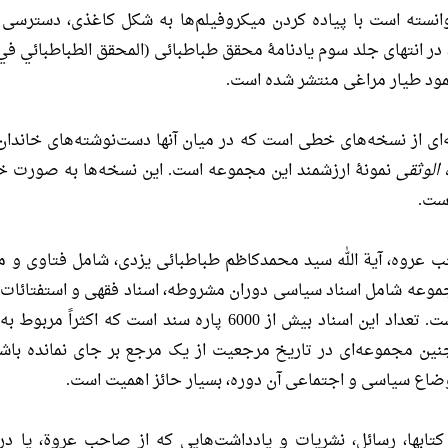
انسته است با پیاده كردن میكروفیلم‌ها به شكل کاغذی، دسترسى به
ر انتهاى جلد سوم یادنامۀ محقق طباطبائى (المحقق الطباطبائي في ذ
ود طیار مراغى منتشر شده است.
‌ای از نسخه‌های خطی است که در میان آنها دست‌نوشته‌های خاند
الوثقی
نمونۀ ارزشمند این مجموعه است. این نسخه‌ها به صورت خا
ست.
 عروه، آیة الله سید محمدکاظم طباطبائی یزدی، شامل فتاوی و م
جموعه شامل اسناد سیاسی دوران مشروطه، اسناد فقهی و استفتائات، 
شیوخ عشایر و اسناد مالی است. تعداد این اسناد بیش از 6000 پاره
ین مجموعه‌ای در تاریخ مرجعیت از یک مرجع بر جای نمانده باشد
وضاع سیاسی و اجتماعی آن دوره، بسیار حائز اهمیت است.
تابها، رسائل، نشریات و یادداشت‌هایی که از صاحب عروة، یا د