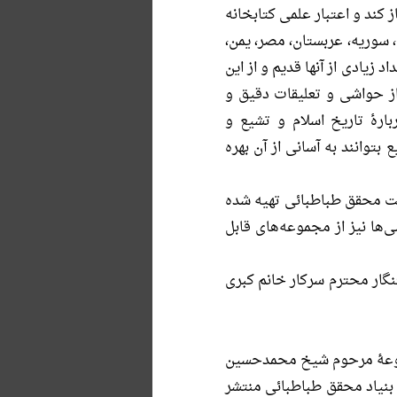
كند و اعتبار علمى كتابخانه
انند لبنان، سوریه، عربستان، مصر، یمن،
اطبائی در سفرهای خود گرد آورده بود. ۲ـ تاریخ چاپ تعداد زیادى از آنها قدیم و از این
لبریز از حواشى و تعلیقات دقیق و
ارۀ تاریخ اسلام و تشیع و
توانند به آسانى از آن بهره
مت محقق طباطبائی تهیه شده
ا نیز از مجموعه‌های قابل
گار محترم سرکار خانم کبری
جموعۀ مرحوم شیخ محمدحسین
بنیاد محقق طباطبائی منتشر