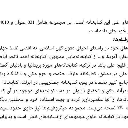
ر خود جای داده است.
لم‌ها:
ى خود در راستاى احیاى متون كهن اسلامى، به اقصى نقاط جهان،
تان، آمریكا و... از كتابخانه‌هایى همچون: كتابخانه احمد ثالث، ایاص
 و قلیچ على پاشا در تركیه، كتابخانه‌هاى موزه بریتانیا و بادلیان آكس
ه ملی در دمشق، كتابخانه عارف حکمت و حرم مکی و دانشگاه ریاض
امع كبیر صنعاء در یمن، كتابخانه چستربیتى در ایرلند، كتابخانه 
یدرآباد دكن و تحقیق فراوان در دست‌نوشته‌هاى موجود در آن كتاب
ه‌ها، از آنها عكسبردارى كرده و جهت استفاده خود و محققین دیگر به
نسخه‌ها در كتابخانۀ ایشان به ۳۲۰ نسخه می‌رسد. مجموعه میکروفیلم‌ها نیز حاوى
ود در كتابخانه حاوى مجموعه‌اى از نسخه‌هاى خطى است و بنابراین