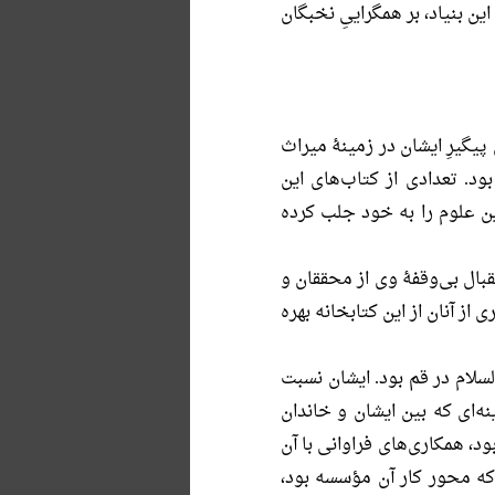
ین بنیاد، بر همگراییِ نخبگان
گیرِ ایشان در زمینۀ میراث
. تعدادى از كتاب‌هاى این
ن علوم را به خود جلب كرده
قبال بى‌وقفۀ وى از محققان و
از آنان از این كتابخانه بهره
سلام در قم بود. ایشان نسبت
ه‌اى كه بین ایشان و خاندان
، همكارى‌هاى فراوانى با آن
ه محور کار آن مؤسسه بود،