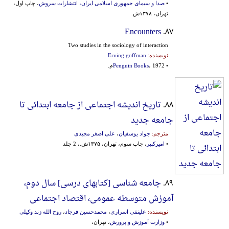
•
صدا و سیمای جمهوری اسلامی ایران، انتشارات سروش
، چاپ اول،
تهران، ۱۳۷۸ش.
Encounters
۸۷.
Two studies in the sociology of interaction
نویسنده:
Erving goffman
•
، 1972م.
Penguin Books
۸۸.
تاریخ اندیشه اجتماعی از جامعه‌ ابتدائی‌ تا
جامعه‌ جدید
مترجم:
جواد یوسفیان
،
علی اصغر مجیدی
•
امیرکبیر
، چاپ سوم، تهران، ۱۳۷۵ش.، 2 جلد
۸۹.
جامعه شناسی [کتابهای‌ درسی‌] سال‌ دوم‌،
آموزش‌ متوسطه‌ عمومی‌، اقتصاد اجتماعی‌
نویسنده:
علینقی اسراری
،
محمدحسین فرجاد
،
روح الله زند وکیلی
•
وزارت آموزش و پرورش
، تهران،