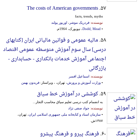
The costs of American governments
۵۷.
facts, trends, myths
نویسنده:
فردریک موشر
،
اوریور پولند
•
Dodd, Mead
، نیویورک، 1964م.
۵۸.
مالیه عمومی و فوانین مالیاتی ایران [کتابهای‌
درسی‌] سال‌ سوم‌ آموزش‌ متوسطه‌ عمومی‌ اقتصاد
اجتماعی‌ آموزش‌ خدمات‌ بانکداری‌ - حسابداری‌ -
بازرگانی‌
نویسنده:
اسماعیل افسر
•
وزارت آموزش و پرورش
، تهران، ، ویراستار:
فریدون بهمن
۵۹.
کوششی در آموزش خط سیاق
به انضمام کتب درسی تعلیم سیاق محاسب ‌التجار...
نویسنده:
جواد صفی نژاد
•
سازمان اسناد و کتابخانه ملی جمهوری اسلامی ایران
، تهران،
۱۳۸۷ش.
۶۰.
فرهنگ پیرو و فرهنگ پیشرو