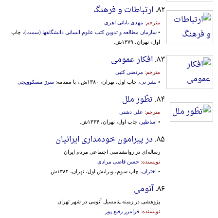
۸۲.
ارتباطات و فرهنگ
مترجم:
مهدی بابائی اهری
•
سازمان مطالعه و تدوین‌ کتب‌ علوم‌ انسانی‌ دانشگاهها (سمت‌)
، چاپ
اول، تهران، ۱۳۷۹ش.
۸۳.
افکار عمومی
مترجم:
مرتضی کتبی
•
نشر نی
، چاپ اول، تهران، ۱۳۸۰ش.، با مقدمه:
سرژ مسکوویچی
۸۴.
تطّور ملل
مترجم:
علی دشتی
•
اساطیر
، چاپ اول، تهران، ۱۳۶۴ش.
۸۵.
در پیرامون خودمداری ایرانیان
رساله‌ای‌ در روانشناسی‌ اجتماعی‌ مردم‌ ایران‌
نویسنده:
حسن قاضی مرادی
•
اختران
، چاپ سوم، ویرایش اول، تهران، ۱۳۸۴ش.
۸۶.
آنومی
پژوهشی در زمینه پتامسیل آنومی در شهر تهران
نویسنده:
فرامرز رفیع پور