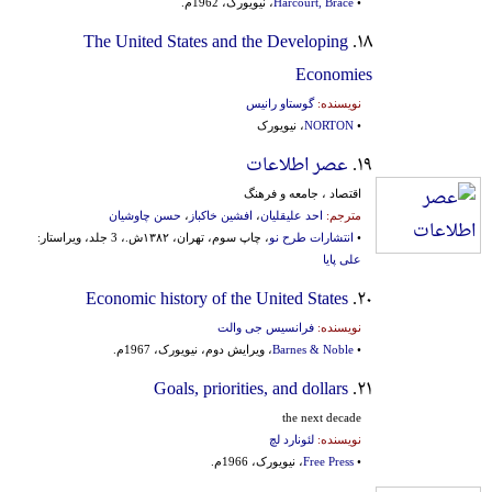
•
Harcourt, Brace
، نیویورک، 1962م.
The United States and the Developing
۱۸.
Economies
نویسنده:
گوستاو رانیس
•
NORTON
، نیویورک
۱۹.
عصر اطلاعات
اقتصاد ، جامعه و فرهنگ
مترجم:
احد علیقلیان
،
افشین خاکباز
،
حسن چاوشیان
•
انتشارات طرح نو
، چاپ سوم، تهران، ۱۳۸۲ش.، 3 جلد، ویراستار:
علی پایا
Economic history of the United States
۲۰.
نویسنده:
فرانسیس جی والت
•
Barnes & Noble
، ویرایش دوم، نیویورک، 1967م.
Goals, priorities, and dollars
۲۱.
the next decade
نویسنده:
لئونارد لچ
•
Free Press
، نیویورک، 1966م.