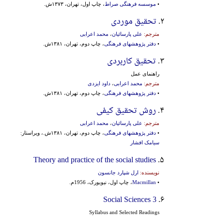
•
موسسه فرهنگی صراط
، چاپ اول، تهران، ۱۳۷۳ش.
۲.
تحقیق موردی
مترجم:
علی پارسائیان
،
محمد اعرابی
•
دفتر پژوهشهای فرهنگی
، چاپ دوم، تهران، ۱۳۸۱ش.
۳.
تحقیق کاربردی
راهنمای عمل
مترجم:
محمد اعرابی
،
داود ایزدی
•
دفتر پژوهشهای فرهنگی
، چاپ دوم، تهران، ۱۳۸۱ش.
۴.
روش تحقیق کیفی
مترجم:
علی پارسائیان
،
محمد اعرابی
•
دفتر پژوهشهای فرهنگی
، چاپ دوم، تهران، ۱۳۸۱ش.، ویراستار:
سیامک افشار
Theory and practice of the social studies
۵.
نویسنده:
ارل شپارد جانسون
•
Macmillan
، چاپ اول، نیویورک، 1956م.
Social Sciences 3
۶.
Syllabus and Selected Readings