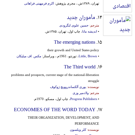
تهران، ۱۳۸۹ش.، مجری پژوهش:
اکرم فرمهینی فراهانی
۱۴.
مأموران جدید
مترجم:
حسین علوی لنگرودی
•
اندیشه مانا
، چاپ اول، تهران، ۱۳۸۵ش.
The emerging nations
۱۵.
their growth and United States policy
•
Little, Brown
، تورنتو، 1961م.، ویراستار:
مکس .اف میلیکان
The Third world
۱۶.
problems and prospects, current stage of the national-liberation
struggle
نویسنده:
یوری‌ آلکساندروویچ‌ ژوکوف
مترجم:
ولادمیر وزی
•
Progress Publishers
، چاپ اول، مسکو، 1970م.
ECONOMIES OF THE WORD TODAY
۱۷.
THEIR ORGANIZATION, DEVELOPMENT, AND
PERFORMANCE
نویسنده:
کلر ویلسون