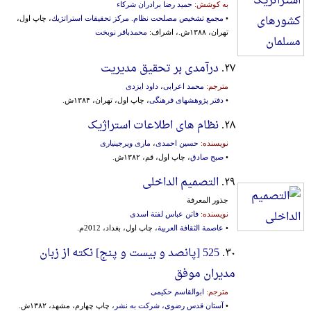
به کوشش:
حمید رضا برادران شرکاء
•
مجمع تشخیص مصلحت نظام. مركز تحقیقات استراتژیك
، چاپ اول،
تهران، ۱۳۸۸ش.، اشراف:
محمدباقر نوبخت
۲۷.
درآمدی بر تحقیق مدیریت
مترجم:
محمد اعرابی
،
داود ایزدی
•
دفتر پژوهشهای فرهنگی
، چاپ اول، تهران، ۱۳۸۴ش.
۲۸.
نظام های اطلاعات استراژیک
نویسنده:
حسین احمدی
،
ماری ویرجینیاری
•
صبح صادق
، چاپ اول، قم، ۱۳۸۲ش.
۲۹.
التصمیم الداخلی
جذور المعرفة
نویسنده:
فاتن عباس لفتة اسدی
•
عاصمة الثقافة العربیة
، چاپ اول، بغداد، 2012م.
۳۰.
525 [پانصد و بیست‌ و پنج‌] نکته از زبان
مدیران موفق
مترجم:
ابوالقاسم حکیمی
•
آستان قدس رضوی، شرکت به نشر
، چاپ چهارم، مشهد، ۱۳۸۲ش.