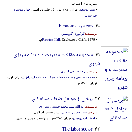
نظریه های اجتماعی
•
نشر توسعه
، تهران، ۱۳۸۱ش.، 12 جلد، ویراستار:
جواد موسوی
خوزستانی
Economic systems
۴۰.
نویسنده:
گرگوری گروسمن
•
، Englewood Cliffs، 1976م.
Prentice-Hall
۴۱.
مجموعه مقالات مدیریت و و برنامه ریزی
شهری
زیر نظر:
رضا صالحی امیری
•
مجمع تشخیص مصلحت نظام. مركز تحقیقات استراتژیك
، چاپ اول،
تهران، ۱۳۸۹ش.
۴۲.
برخی از عوامل ضعف مسلمانان
نویسنده:
آیة الله سید محمد حسینی شیرازی
مترجم:
سید حسین اسلامی
، سید حسین اسلامی
•
انتشارات پروهان
، تهران، ۱۳۹۲ش.، ویراستار: مهدی محمدی
The labor sector
۴۳.