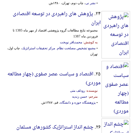
•
نشر نی
، چاپ دوم، تهران، ۱۳۸۰ش.
۲۴.
پژوهش های راهبردی در توسعه اقتصادی
ایران
مجموعه نتایج مطالعات گروه پژوهشی اقتصاد از مهر ماه 1385 تا
فروردین ماه 1387
به کوشش:
محمدباقر نوبخت
•
مجمع تشخیص مصلحت نظام. مركز تحقیقات استراتژیك
، چاپ اول،
تهران
۲۵.
اقتصاد و سیاست عصر صفوی (چهار مطالعه
موردی)
نویسنده:
رودلف متی
مترجم:
حسن زندیه
•
پژوهشگاه حوزه و دانشگاه
، قم، ۱۳۸۷ش.
۲۶.
چشم انداز استراتژیک کشورهای مسلمان