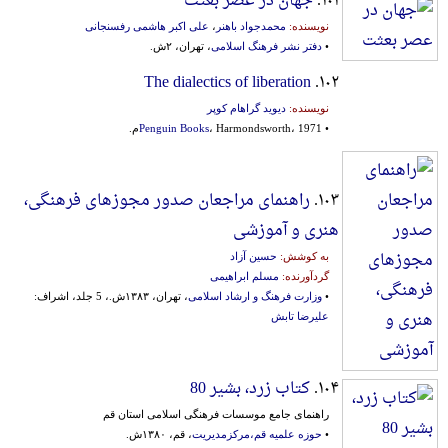
۱۰۱.
جهان در عصر بعثت
نویسنده:
محمدجواد باهنر
،
علی اکبر هاشمی رفسنجانی
•
دفتر نشر فرهنگ اسلامی
، تهران، ۲ش.
The dialectics of liberation
۱۰۲.
نویسنده:
دیوید گراهام کوپر
•
، Harmondsworth، 1971م.
Penguin Books
۱۰۳.
راهنمای مراجعان صدور مجوزهای‌ فرهنگی‌،
هنری‌ و آموزشی‌
به کوشش:
حسین آزاد
گردآورنده:
مسلم ابراهیمی
•
وزارت فرهنگ و ارشاد اسلامی
، تهران، ۱۳۸۳ش.، 5 جلد، اشراف:
علیرضا تابش
۱۰۴.
کتاب زرد، بشیر 80
راهنمای جامع موسسات فرهنگی اسلامی استان قم
•
حوزه علمیه قم،مرکزمدیریت
، قم، ۱۳۸۰ش.