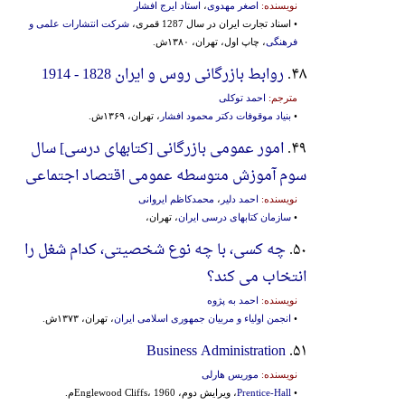
نویسنده:
اصغر مهدوی
،
استاد ایرج افشار
• اسناد تجارت ایران در سال 1287 قمری،
شرکت انتشارات علمی و
فرهنگی
، چاپ اول، تهران، ۱۳۸۰ش.
۴۸.
روابط بازرگانی روس و ایران 1828 - 1914
مترجم:
احمد توکلی
•
بنیاد موقوفات دکتر محمود افشار
، تهران، ۱۳۶۹ش.
۴۹.
امور عمومی بازرگانی [کتابهای‌ درسی‌] سال‌
سوم‌ آموزش‌ متوسطه‌ عمومی‌ اقتصاد اجتماعی‌
نویسنده:
احمد دلیر
،
محمدکاظم ایروانی
•
سازمان کتابهای درسی ایران
، تهران،
۵۰.
چه کسی، با چه نوع شخصیتی، کدام شغل را
انتخاب می کند؟
نویسنده:
احمد به پژوه
•
انجمن اولیاء و مربیان جمهوری‌ اسلامی‌ ایران‌
، تهران، ۱۳۷۳ش.
Business Administration
۵۱.
نویسنده:
موریس هارلی
•
Prentice-Hall
، ویرایش دوم، Englewood Cliffs، 1960م.