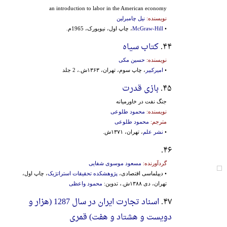
an introduction to labor in the American economy
نویسنده:
نیل چامبرلین
•
McGraw-Hill
، چاپ اول، نیویورک، 1965م.
۴۴.
کتاب سیاه
نویسنده:
حسین مکی
•
امیرکبیر
، چاپ سوم، تهران، ۱۳۶۳ش.، 2 جلد
۴۵.
بازی قدرت
جنگ‌ نفت‌ در خاورمیانه‌
نویسنده:
محمود طلوعی
مترجم:
محمود طلوعی
•
نشر علم
، تهران، ۱۳۷۱ش.
۴۶.
گردآورنده:
مسعود موسوی‌ شفایی
• دیپلماسی اقتصادی،
پژوهشکده تحقیقات استراتژیک
، چاپ اول،
تهران، دی ۱۳۸۸ش.، تدوین:
محمود واعظی
۴۷.
اسناد تجارت ایران در سال 1287 (هزار و
دویست و هشتاد و هفت) قمری