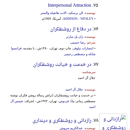
Interpersonal Attraction
۷۵.
نویسنده:
الن برسکید
،
الانت هاتفیلد والستر
•
ADDISON - WESLEY
، آمریکا، 1969م.
۷۶.
در دفاع از روشنفکران
نویسنده:
ژان پل سارتر
مترجم:
رضا حسینی
•
انتشارات نیلوفر
، چاپ دوم، تهران، ۱۳۸۰ش.، با مقدمه:
فرانسوا
شاتله
و
مصطفی رحیمی
۷۷.
در خدمت و خیانت روشنفکران
سرشناسه:
جلال آل احمد
نویسنده:
جلال آل احمد
• در خدمت و خیانت روشنفکران [تراش رساله روشن فكران نوشته
مصطفی زمانی نیا]،
فردوس
، تهران، ۱۳۷۲ش.، اشراف:
شمس آل
احمد
۷۸.
رازدانی و روشنفکری و دینداری
نویسنده:
عبدالکریم سروش