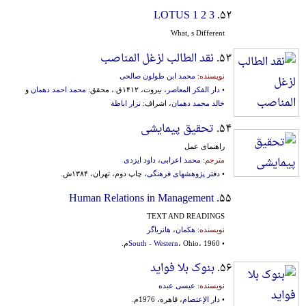
LOTUS 1 2 3
۵۲.
What, s Different
۵۳.
نقد الطالب لزغل المناصب
نویسنده:
محمد ابن طولون صالحی
•
دار الفکر المعاصر
، بیروت، ۱۴۱۲ق.، محقق:
محمد احمد دهمان
و
خالد محمد دهمان
، اشراف:
نزار اباظة
۵۴.
تحقیق پیمایشی
راهنمای عمل
مترجم:
محمد اعرابی
،
داود ایزدی
•
دفتر پژوهشهای فرهنگی
، چاپ دوم، تهران، ۱۳۸۴ش.
Human Relations in Management
۵۵.
TEXT AND READINGS
نویسنده:
هکمان
،
هانریاگر
•
، Ohio، 1960م.
South - Western
۵۶.
بنوک بلا فواید
نویسنده:
عیسی عبده
•
دار الإعتصام
، قاهره، 1976م.