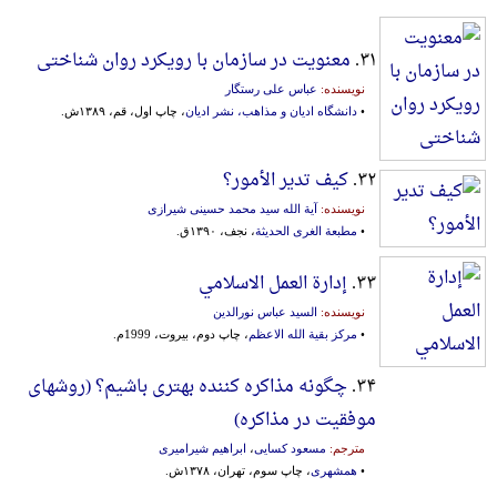
۳۱.
معنویت در سازمان با رویکرد روان شناختی
نویسنده:
عباس علی رستگار
•
دانشگاه ادیان و مذاهب، نشر ادیان
، چاپ اول، قم، ۱۳۸۹ش.
۳۲.
کیف تدیر الأمور؟
نویسنده:
آیة الله سید محمد حسینی شیرازی
•
مطبعة الغری الحدیثة
، نجف، ۱۳۹۰ق.
۳۳.
إدارة العمل الاسلامي
نویسنده:
السید عباس نورالدین
•
مرکز بقیة الله الاعظم
، چاپ دوم، بیروت، 1999م.
۳۴.
چگونه مذاکره کننده بهتری باشیم؟ (روشهای
موفقیت در مذاکره)
مترجم:
مسعود کسایی
،
ابراهیم شیرامیری
•
همشهری
، چاپ سوم، تهران، ۱۳۷۸ش.