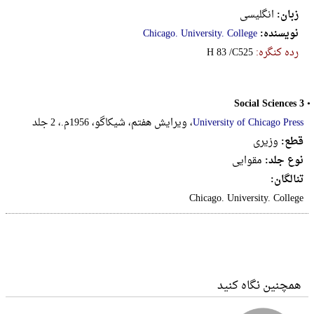
زبان:
انگلیسی
نویسنده:
Chicago. University. College
رده کنگره:
‎H‎ ‎8‎3‎ ‎/‎C‎5‎2‎5
Social Sciences 3
•
University of Chicago Press
، ویرایش هفتم، شیکاگو، 1956م.، 2 جلد
قطع:
وزيرى
نوع جلد:
مقوایی
تنالگان:
Chicago. University. College
همچنین نگاه کنید