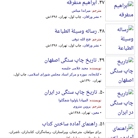
۴۷.
ابراهیم متفرقه
مترجم:
میراندا میناس
•
نشر وراقان
، چاپ اول، تهران، ۱۳۹۶ش.
۴۸.
رساله وسیلة الطباعة
مترجم:
فتح الله ذوقی
•
نشر وراقان
، چاپ اول، تهران، ۱۳۹۶ش.
۴۹.
تاریخ چاپ سنگی اصفهان
نویسنده:
مجید غلامی جلیسه
•
کتابخانه، موزه و مرکز اسناد مجلس شورای اسلامی
، چاپ اول،
تهران، ۱۳۹۰ش.
۵۰.
تاریخ چاپ سنگی در ایران
نویسنده:
المپیادا پاولونا شچگلوا
مترجم:
پروین منزوی
•
معین
، تهران، ۱۳۸۸ش.
۵۱.
راهنمای آماده ساختن کتاب
برای‌ مولفان‌، مترجمان‌، ویراستاران‌، رسانه‌گران‌، کتابداران‌، ناشران‌،
چاپخانه‌ها و دوستداران‌ کتاب‌