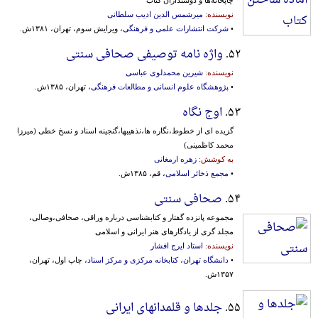
نویسنده:
میرشمس الدین ادیب سلطانی
•
شرکت انتشارات علمی و فرهنگی
، ویرایش سوم، تهران، ۱۳۸۱ش.
۵۲.
واژه نامه توصیفی صحافی سنتی
نویسنده:
شیرین محمدلوی عباسی
•
پژوهشگاه علوم انسانی و مطالعات فرهنگی
، تهران، ۱۳۸۵ش.
۵۳.
اوج نگاه
گزیده ای از خطوط،نگاره ها،نذهیبها،گنجینه اسناد و نسخ خطی (میرزا
محمد کاظمینی)
به کوشش:
زهره ارمغانی
•
مجمع ذخائر اسلامی
، قم، ۱۳۸۵ش.
۵۴.
صحافی سنتی
مجموعه پانزده گفتار و کتابشناسی درباره وراقی، صحافی،وصالی،
مجلد گری از یادگارهای هنر ایرانی و اسلامی
نویسنده:
استاد ایرج افشار
•
دانشگاه تهران، کتابخانه مرکزی و مرکز اسناد
، چاپ اول، تهران،
۱۳۵۷ش.
۵۵.
جلدها و قلمدانهای ایرانی