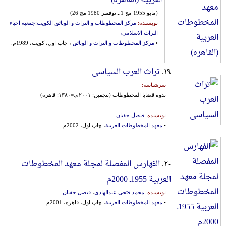
(مایو 1955 مج 1 ـ نوفمبر 1980 مج 26)
نویسنده:
مرکز المخطوطات و التراث و الوثائق الکویت:جمعیة احیاء
التراث الاسلامی،
•
مرکز المخطوطات و التراث و الوثائق
، چاپ اول، کویت، 1989م.
۱۹.
تراث العرب السیاسی
سرشناسه:
ندوه قضایا المخطوطات (پنجمین: ۲۰۰۱م.=۱۳۸۰: قاهره)
نویسنده:
فیصل حفیان
•
معهد المخطوطات العربیة
، چاپ اول، 2002م.
۲۰.
الفهارس المفصلة لمجلة معهد المخطوطات
العربیة 1955ـ 2000م
نویسنده:
محمد فتحی عبدالهادی
،
فیصل حفیان
•
معهد المخطوطات العربیة
، چاپ اول، قاهره، 2001م.