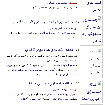
نویسنده:
محمد تقی احسانی
•
امیرکبیر
، چاپ اول، تهران، ۱۳۶۸ش.، 2 جلد
۵۶.
جلدسازی ایرانیان از سلجوقیان تا قاجار
نویسنده:
مصطفی رستمی
•
مؤسسه تألیف، ترجمه و نشر آثار هنری «متن»
، چاپ اول، تهران،
۱۳۹۲ش.
۵۷.
عمده الکتاب و عده ذوی الالباب‌
فیه‌ صفه‌ ‌الخط و ‌الاقلام‌ و ‌العد‌اد و ‌اللیق‌ و ‌البحر و ‌الاصبا‌غ‌ و ‌آله‌ ‌التجلیه‌
نویسنده:
معز تمیمی صنهاجی
•
مجمع‌ ‌البحوث‌ ‌الاسلامیه‌
، چاپ اول، مشهد، ۱۳۶۷ش.، محقق:
نجیب
مایل هروی
، اشراف:
‌آستان‌ قدس‌ رضو‌ی‌. بنیاد پژو‌هشها‌ی‌ ‌اسلامی‌
و
نجیب مایل هروی
، با مقدمه:
عصام مکیه
۵۸.
رساله جلدسازی (طیاری جلد)
نویسنده:
یوسف حسین
•
مرکز پژوهشی میراث مکتوب
، چاپ اول، تهران، ۱۳۹۰ش.، با
مقدمه:
استاد ایرج افشار
، مصحح:
علی صفری آق‌قلعه