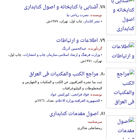
۷۸.
آشنایی با کتابخانه و اصول کتابداری
نویسنده:
نصرت ریاحی نیا
•
نشر کتابدار
، چاپ اول، تهران، ۱۳۸۹ش.
۷۹.
اطلاعات و ارتباطات
گردآورنده:
عبدالحسین آذرنگ
•
وزارت فرهنگ و ارشاد اسلامی،سازمان چاپ و انتشارات
، چاپ اول،
تهران، ۱۳۷۱ش.
۸۰.
مراجع الکتب والمکتبات فی العراق
ثبت بما نشره العراقیون عن الکتب و المکتبات و الفهارس و
المخطوطات و البیلیوغرافیات
نویسنده:
فؤاد قزانجی
،
کورکیس عواد
•
الجمهوریة العراقیة،وزارة الاعلام
، بغداد، 1975م.
۸۱.
اصول مقدمات کتابداری
سرشناسه:
رمضانعلی شاکری