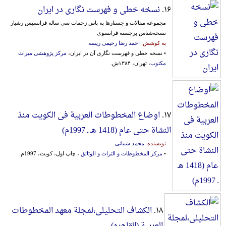
۱۶.
نسخه خطی و فهرست نگاری در ایران
مجموعه‌ مقالات‌ و جستارها به‌ پاس‌ زحمات‌ سی‌ ساله‌ فرانسیس‌ رشیار
نسخه‌شناس‌ برجسته‌ فرانسوی‌
به کوشش:
احمد رضا رحیمی ریسه
• نسخه خطی و فهرست نگاری آن در ایران،
مرکز پژوهشی میراث
مکتوب
، تهران، ۱۳۸۴ش.
۱۷.
اوضاع المخطوطات العربیة فی الکویت منذ
النشاة حتی عام (1418 هـ ـ 1997م)
نویسنده:
محمد شیبانی
•
مرکز المخطوطات و التراث و الوثائق
، چاپ اول، کویت، 1997م.
۱۸.
الکشاف التحلیلی،لمجلة معهد المخطوطات
العربیة (القاهره)