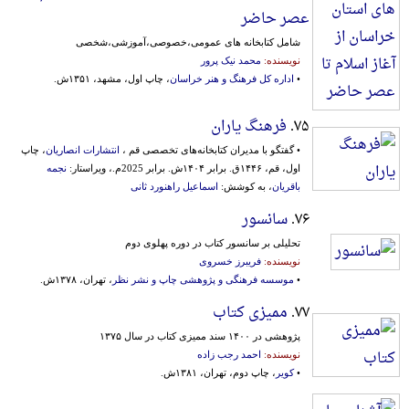
عصر حاضر
شامل کتابخانه های عمومی،خصوصی،آموزشی،شخصی
نویسنده:
محمد نیک پرور
•
اداره کل فرهنگ و هنر خراسان
، چاپ اول، مشهد، ۱۳۵۱ش.
۷۵.
فرهنگ یاران
• گفتگو با مدیران کتابخانه‌های تخصصی قم ،
انتشارات انصاریان
، چاپ
اول، قم، ۱۴۴۶ق. برابر ۱۴۰۴ش. برابر 2025م.، ویراستار:
نجمه
باقریان
، به کوشش:
اسماعیل راهنورد ثانی
۷۶.
سانسور
تحلیلی بر سانسور کتاب در دوره پهلوی دوم
نویسنده:
فریبرز خسروی
•
موسسه فرهنگی و پژوهشی چاپ و نشر نظر
، تهران، ۱۳۷۸ش.
۷۷.
ممیزی کتاب
پژوهشی‌ در ۱۴۰۰ سند ممیزی‌ کتاب‌ در سال‌ ۱۳۷۵
نویسنده:
احمد رجب زاده
•
کویر
، چاپ دوم، تهران، ۱۳۸۱ش.