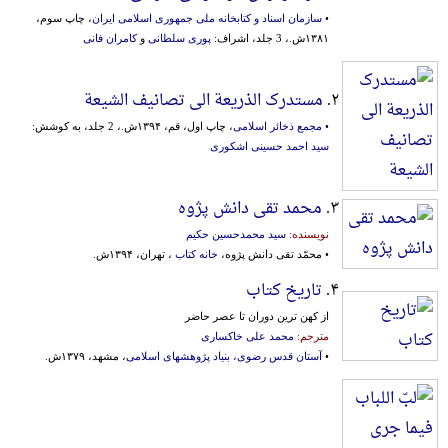
•
سازمان اسناد و کتابخانه ملی جمهوری اسلامی ایران
، چاپ سوم،
۱۳۸۱ش.، 3 جلد، اشراف:
پوری سلطانی
و
کامران فانی
۲.
مستدرک الذریعة الی تصانیف الشیعة
•
مجمع ذخائر اسلامی
، چاپ اول، قم، ۱۳۹۴ش.، 2 جلد، به کوشش:
سید احمد حسینی اشکوری
۳.
محمد تقی دانش پژوه
نویسنده:
سید محمدحسین حکیم
• محمّد تقی دانش پژوه،
خانه کتاب
، تهران، ۱۳۹۴ش.
۴.
تاریخ کتاب
از کهن ترین دوران تا عصر حاضر
مترجم:
محمد علی خاکساری
•
آستان قدس رضوی، بنیاد پژوهشهای اسلامی
، مشهد، ۱۳۷۹ش.