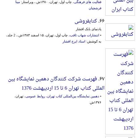
فعالیت های فرهنگی
، چاپ اول، تهران، ۱۳۸۰ش.، ویراستار:
مینا
فرشچیان
۶۶.
کتابفروشی
یادنمای بابک افشار
•
انتشارات شهاب ثاقب
، چاپ اول، تهران، ۱۵ اسفند ۱۳۸۳ش.، 2 جلد،
به کوشش:
استاد ایرج افشار
۶۷.
فهرست شرکت کنندگان دهمین نمایشگاه بین
المللی کتاب تهران 6 تا 15 اردیبهشت 1376
•
دهمین نمایشگاه‌ بین‌المللی‌ کتاب‌ تهران‌، روابط عمومی
، تهران،
۱۳۷۶ش.