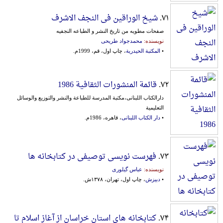
۷۱.
شیخ الوراقین فی النجف الاشرف
صفحات‌ مطویه‌ من‌ تاریخ‌ النشر و الطباعه‌ النجفیه‌
نویسنده:
محمدجواد طریحی
•
المکتبة الحیدریة
، چاپ اول، قم، 1999م.
۷۲.
قائمة المنشورات الثقافیة 1986
دارالکتاب اللبنانی،مکتبة المدرسة للطباعة والنشر والتوزیع والوسائل
التعلیمیة
•
دار الکتاب اللبنانی
، قاهره، 1986م.
۷۳.
فهرست نویسی توصیفی در کتابخانه ها
نویسنده:
عباس گیلوری
•
دبیزش
، چاپ اول، تهران، ۱۳۷۸ش.
۷۴.
کتابخانه های استان خراسان از آغاز اسلام تا