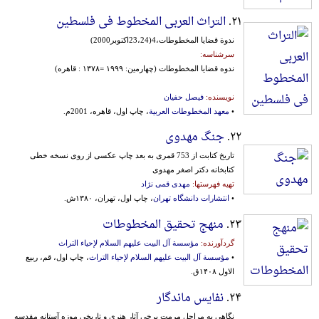
۲۱.
التراث العربی المخطوط فی فلسطین
ندوة قضایا المخطوطات،4(23،24اکتوبر2000)
سرشناسه:
ندوه قضایا المخطوطات (چهارمین: ۱۹۹۹ =۱۳۷۸ : قاهره)
نویسنده:
فیصل حفیان
•
معهد المخطوطات العربیة
، چاپ اول، قاهره، 2001م.
۲۲.
جنگ مهدوی
تاریخ کتابت از 753 قمری به بعد چاپ عکسی از روی نسخه خطی
کتابخانه دکتر اصغر مهدوی
تهیه فهرستها:
مهدی قمی نژاد
•
انتشارات دانشگاه تهران
، چاپ اول، تهران، ۱۳۸۰ش.
۲۳.
منهج تحقیق المخطوطات
گردآورنده:
مؤسسة آل البیت علیهم السلام لإحیاء التراث
•
مؤسسة آل البیت علیهم السلام لإحیاء التراث
، چاپ اول، قم، ربیع
الاول ۱۴۰۸ق.
۲۴.
نفایس ماندگار
نگاهی به مراحل مرمت برخی آثار هنری و تاریخی موزه آستانه مقدسه