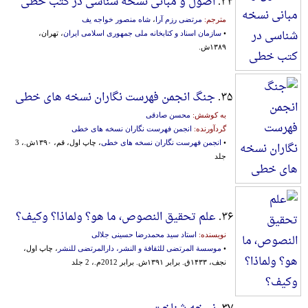
۳۴.
اصول و مبانی نسخه شناسی در کتب خطی
مترجم:
مرتضی رزم آرا
،
شاه منصور خواجه یف
•
سازمان اسناد و کتابخانه ملی جمهوری اسلامی ایران
، تهران،
۱۳۸۹ش.
۳۵.
جنگ انجمن فهرست نگاران نسخه های خطی
به کوشش:
محسن صادقی
گردآورنده:
انجمن فهرست نگاران نسخه های خطی
•
انجمن فهرست نگاران نسخه های خطی
، چاپ اول، قم، ۱۳۹۰ش.، 3
جلد
۳۶.
علم تحقیق النصوص، ما هو؟ ولماذا؟ وکیف؟
نویسنده:
استاد سید محمدرضا حسینی جلالی
•
موسسة المرتضی للثقافة و النشر، دارالمرتضی للنشر
، چاپ اول،
نجف، ۱۴۳۳ق. برابر ۱۳۹۱ش. برابر 2012م.، 2 جلد