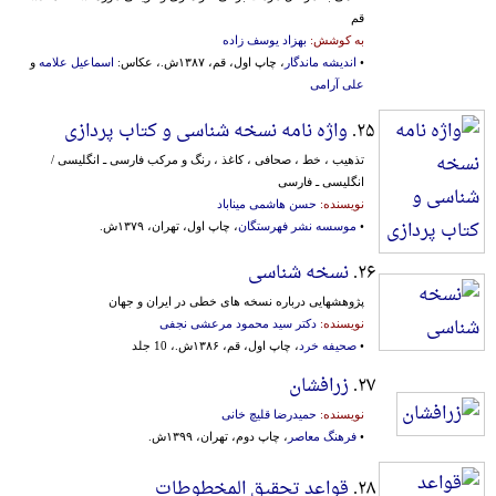
قم
به کوشش:
بهزاد یوسف زاده
•
اندیشه ماندگار
، چاپ اول، قم، ۱۳۸۷ش.، عکاس:
اسماعیل علامه
و
علی آرامی
۲۵.
واژه نامه نسخه شناسی و کتاب پردازی
تذهیب ، خط ، صحافی ، کاغذ ، رنگ و مرکب فارسی ـ انگلیسی /
انگلیسی ـ فارسی
نویسنده:
حسن هاشمی میناباد
•
موسسه نشر فهرستگان
، چاپ اول، تهران، ۱۳۷۹ش.
۲۶.
نسخه شناسی
پژوهشهایی درباره نسخه های خطی در ایران و جهان
نویسنده:
دکتر سید محمود مرعشی نجفی
•
صحیفه خرد
، چاپ اول، قم، ۱۳۸۶ش.، 10 جلد
۲۷.
زرافشان
نویسنده:
حمیدرضا قلیچ خانی
•
فرهنگ معاصر
، چاپ دوم، تهران، ۱۳۹۹ش.
۲۸.
قواعد تحقیق المخطوطات