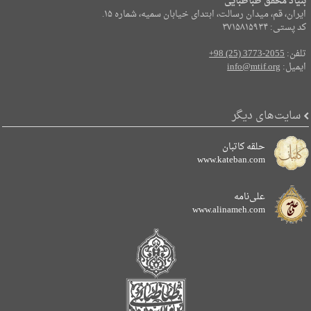
بنیاد محقق طباطبایی
ایران، قم، میدان رسالت، ابتدای خیابان سمیه، شماره ۱۵.
کد پستی: ۳۷۱۵۸۱۵۹۳۴
تلفن:
+98 (25) 3773-2055
ایمیل:
info@mtif.org
سایت‌های دیگر
حلقه کاتبان
www.kateban.com
علی‌نامه
www.alinameh.com