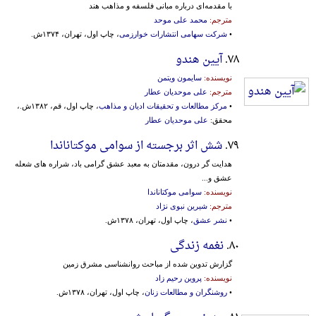
با مقدمه‌ای‌ درباره‌ مبانی‌ فلسفه‌ و مذاهب‌ هند
مترجم:
محمد علی موحد
•
شرکت سهامی انتشارات خوارزمی
، چاپ اول، تهران، ۱۳۷۴ش.
۷۸.
آیین هندو
نویسنده:
سایمون ویتمن
مترجم:
علی موحدیان عطار
•
مرکز مطالعات و تحقیقات ادیان و مذاهب
، چاپ اول، قم، ۱۳۸۲ش.،
محقق:
علی موحدیان عطار
۷۹.
شش اثر برجسته از سوامی موکتاناندا
هدایت گر درون، مقدمتان به معبد عشق گرامی باد، شراره های شعله
عشق و...
نویسنده:
سوامی موکتاناندا
مترجم:
شیرین نبوی نژاد
•
نشر عشق
، چاپ اول، تهران، ۱۳۷۸ش.
۸۰.
نغمه زندگی
گزارش‌ تدوین‌ شده‌ از مباحث‌ روانشناسی‌ مشرق‌ زمین‌
نویسنده:
پروین رحیم زاد
•
روشنگران و مطالعات زنان
، چاپ اول، تهران، ۱۳۷۸ش.