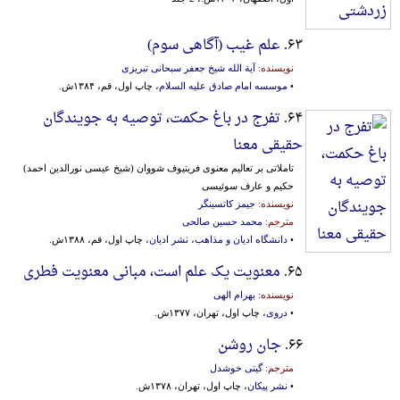
۶۳.
علم غیب (آگاهی سوم)
نویسنده:
آیة الله شیخ جعفر سبحانی تبریزی
•
موسسه امام صادق علیه السلام
، چاپ اول، قم، ۱۳۸۴ش.
۶۴.
تفرج در باغ حکمت، توصیه به جویندگان
حقیقی معنا
تاملاتی بر تعالیم معنوی فریتیوف شووان (شیخ عیسی نورالدین احمد)
حکیم و عارف سوئیسی
نویسنده:
جیمز کاتسینگر
مترجم:
محمد حسین صالحی
•
دانشگاه ادیان و مذاهب، نشر ادیان
، چاپ اول، قم، ۱۳۸۸ش.
۶۵.
معنویت یک علم است، مبانی‌ معنویت‌ فطری‌
نویسنده:
بهرام الهی
•
دروی
، چاپ اول، تهران، ۱۳۷۷ش.
۶۶.
جان روشن
مترجم:
گیتی خوشدل
•
نشر پیکان
، چاپ اول، تهران، ۱۳۷۸ش.