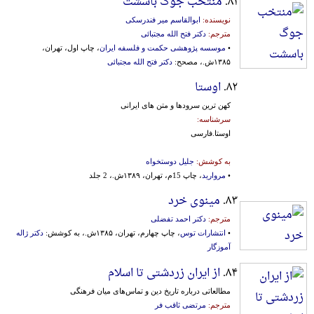
۸۱.
منتخب جوگ باسشت
نویسنده:
ابوالقاسم میر فندرسکی
مترجم:
دکتر فتح الله مجتبائی
•
موسسه پژوهشی حکمت‌ و فلسفه‌ ایران‌
، چاپ اول، تهران،
۱۳۸۵ش.، مصحح:
دکتر فتح الله مجتبائی
۸۲.
اوستا
کهن ترین سرودها و متن های ایرانی
سرشناسه:
اوستا.فارسی
به کوشش:
جلیل دوستخواه
•
مروارید
، چاپ 15م، تهران، ۱۳۸۹ش.، 2 جلد
۸۳.
مینوی خرد
مترجم:
دکتر احمد تفضلی
•
انتشارات توس
، چاپ چهارم، تهران، ۱۳۸۵ش.، به کوشش:
دکتر ژاله
آموزگار
۸۴.
از ایران زردشتی تا اسلام
مطالعاتی‌ درباره‌ تاریخ‌ دین‌ و تماس‌های‌ میان‌ فرهنگی‌
مترجم:
مرتضی ثاقب فر