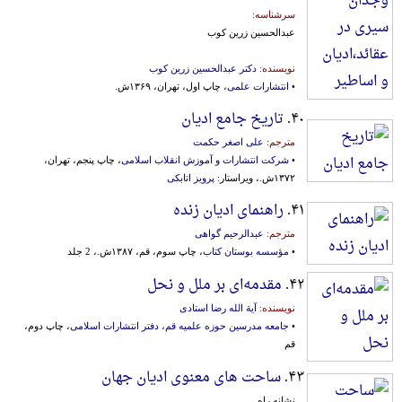
سرشناسه:
عبدالحسین زرین کوب
نویسنده:
دکتر عبدالحسین زرین کوب
•
انتشارات علمی
، چاپ اول، تهران، ۱۳۶۹ش.
۴۰.
تاریخ جامع ادیان
مترجم:
علی اصغر حکمت
•
شرکت انتشارات و آموزش انقلاب اسلامی
، چاپ پنجم، تهران،
۱۳۷۲ش.، ویراستار:
پرویز اتابکی
۴۱.
راهنمای ادیان زنده
مترجم:
عبدالرحیم گواهی
•
مؤسسه بوستان کتاب
، چاپ سوم، قم، ۱۳۸۷ش.، 2 جلد
۴۲.
مقدمه‌ای بر ملل و نحل
نویسنده:
آیة الله رضا استادی
•
جامعه مدرسین حوزه علمیه قم، دفتر انتشارات اسلامی
، چاپ دوم،
قم
۴۳.
ساحت های معنوی ادیان جهان
نشانه راه