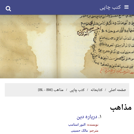
کتب چاپی
صفحه اصلی
/ کتابخانه /
کتب چاپی
/
مذاهب
[BL - BM]
مذاهب
۱.
درباره دین
نویسنده:
النور استامپ
مترجم:
مالک حسینی