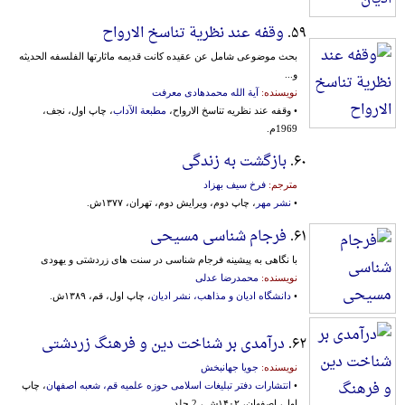
۵۹.
وقفه عند نظریة تناسخ الارواح
بحث موضوعی شامل عن عقیده کانت قدیمه ماثارتها الفلسفه الحدیثه
و...
نویسنده:
آیة الله محمدهادی معرفت
• وقفه عند نظریه تناسخ الارواح،
مطبعة الآداب
، چاپ اول، نجف،
1969م.
۶۰.
بازگشت به زندگی
مترجم:
فرخ سیف بهزاد
•
نشر مهر
، چاپ دوم، ویرایش دوم، تهران، ۱۳۷۷ش.
۶۱.
فرجام شناسی مسیحی
با نگاهی به پیشینه فرجام شناسی در سنت های زردشتی و یهودی
نویسنده:
محمدرضا عدلی
•
دانشگاه ادیان و مذاهب، نشر ادیان
، چاپ اول، قم، ۱۳۸۹ش.
۶۲.
درآمدی بر شناخت دین و فرهنگ زردشتی
نویسنده:
جویا جهانبخش
•
انتشارات دفتر تبلیغات اسلامی حوزه علمیه قم، شعبه اصفهان
، چاپ
اول، اصفهان، ۱۴۰۲ش.، 2 جلد