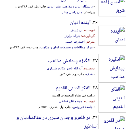
•
دانشگاه ادیان و مذاهب، نشر ادیان
، چاپ اول، قم، ۱۳۸۹ش.،
ویراستار:
جان راسل هینلز
۳۶.
آینده ادیان
نویسنده:
پل تیلیش
گردآورنده:
جرالد براوئر
مترجم:
احمدرضا جلیلی
•
مرکز مطالعات و تحقیقات ادیان و مذاهب
، چاپ دوم، قم، ۱۳۸۴ش.
۳۷.
انگیزه پیدایش مذاهب
نویسنده:
آیة الله ناصر مکارم شیرازی
•
هدف
، چاپ دوم، قم، ۲ش.
۳۸.
الفکر الدینی القدیم
دراسة فی نشاة المعتقدات الدینیة
نویسنده:
هنیة مفتاح قماطی
•
جامعة قاریونس
، چاپ اول، بنغاری، 2003م.
۳۹.
در قلمرو وجدان سیری در عقائد،ادیان و
اساطیر