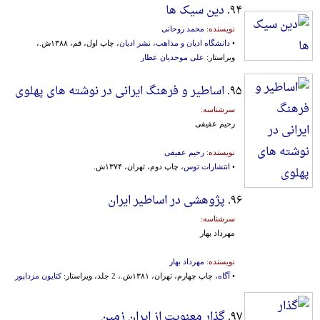
۹۴.
دین سیک ها
نویسنده:
محمد روحانی
•
دانشگاه ادیان و مذاهب، نشر ادیان
، چاپ اول، قم، ۱۳۸۸ش.،
ویراستار:
علی موحدیان عطار
۹۵.
اساطیر و فرهنگ ایرانی در نوشته های پهلوی
سرشناسه:
رحیم عفیفی
نویسنده:
رحیم عفیفی
•
انتشارات توس
، چاپ دوم، تهران، ۱۳۷۴ش.
۹۶.
پژوهشی در اساطیر ایران
سرشناسه:
مهرداد بهار
نویسنده:
مهرداد بهار
•
آگاه
، چاپ چهارم، تهران، ۱۳۸۱ش.، 2 جلد، ویراستار:
کتایون مزداپور
۹۷.
گذار معنویت از ایران زمین