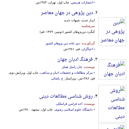
•
انتشارات هرمس
، چاپ اول، تهران، ۱۳۸۳ش.
۲.
دین پژوهی در جهان معاصر
ابزار جدید، شبهات‌ جدید
سرشناسه:
کنگره‌ دین‌پژوهان‌ کشور (دومین‌: ۱۳۷۹: قم‌)
گردآورنده:
دبیر خانه دین پژوهان کشور
•
احیاگران
، قم، ۱۳۸۱ش.
۳.
فرهنگ ادیان جهان
نویسنده:
جان راسل هینلز
•
مرکز مطالعات و تحقیقات ادیان و مذاهب
، چاپ اول، ویرایش دوم،
قم، ۱۳۸۶ش.، ویراستار:
ع. پاشائی
۴.
روش شناسی مطالعات دینی
نویسنده:
احد فرامرز قراملکی
•
دانشگاه علوم اسلامی رضوی
، چاپ اول، مشهد، ۱۳۸۰ش.