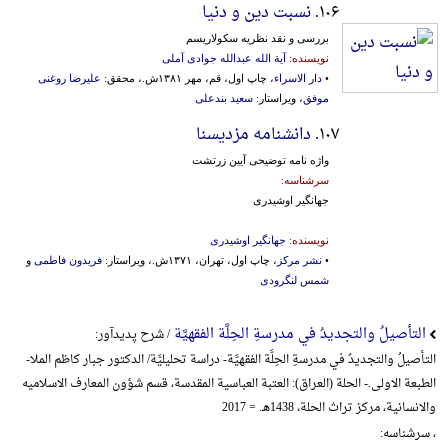
۱۰۶.
نسبت دین و دنیا
بررسی و نقد نظریه سکولاریسم
نویسنده:
آیة الله عبدالله جوادی آملی
•
دار الاسراء
، چاپ اول، قم، مهر ۱۳۸۱ش.، محقق:
علیرضا روغنی
موفق
، ویراستار:
سعید بندعلی
۱۰۷.
دانشنامه مزدیسنا
واژه نامه توضیحی آیین زرتشت
سرشناسه:
جهانگیر اوشیدری
نویسنده:
جهانگیر اوشیدری
•
نشر مرکز
، چاپ اول، تهران، ۱۳۷۱ش.، ویراستار:
فریدون فاطمی
و
شمس لنگرودی
التأصیلُ والتجدیدُ في مدرسةِ الحِلَّة الفقهیَّة
/ شرح پدیدآور:
التأصیلُ والتجدیدُ في مدرسةِ الحِلَّة الفقهیَّة- دراسة تحلیلیَّة/ الدکتور جبار کاظم الملا-
الطبعة الاولی.- الحلة (العراق): العتبة العباسیة المقدسة، قسم شؤون المعارف الاسلامیه
والانسانیة، مرکز تراث الحلة، 1438هـ. = 2017
، سرشناسه: