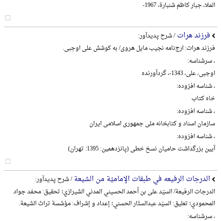
الملا، جبار کاظم شنبارة، 1967-
فرزند هرات
/ شرح پدیدآور:
فرزند هرات: ارج‌نامه نجیب مایل هروی/ به کوشش علی اوجبی.
، سرشناسه:
اوجبی، علی، 1343-، گردآورنده
، شناسه افزوده:
خاه کتاب
، شناسه افزوده:
سازمان اسناد و کتابخانه ملی جمهوری اسلامی ایران
، شناسه افزوده:
آیین بزرگداشت حامیان نسخ خطی (پانزدهمین: 1395: تهران)
الدرجات الرفیعه في طبقات الإمامیّة من الشیعة
/ شرح پدیدآور:
الدرجات الرفیعة/ السیّد علی بن أحمد الحسیني المدني الشیرازي؛ تحقیق: محمّد جواد
المحمودي؛ تعلیق: السیّد عبدالستّار الحسني؛ إعداد و إشراف: مؤسَّسة تراث الشیعة.
، سرشناسه: