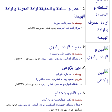
۵.
النص و السلطة و الحقیقة ارادة المعرفة و ارادة
الهیمنة
نویسنده:
نصرحامد ابوزید
•
مرکز الثقافی العربی
، چاپ پنجم، بیروت، 2006م.
۶.
دین و قرائت پذیری
نویسنده:
محمد علی رستمیان
•
دانشگاه ادیان و مذاهب، نشر ادیان
، چاپ اول، قم، ۱۳۹۰ش.
۷.
دین پژوهی
نویسنده:
اسمارت نینیان
مترجم:
سعید رضا منتظری
،
احمد شاکرنژاد
•
دانشگاه ادیان و مذاهب، نشر ادیان
، چاپ اول، قم، ۱۳۸۹ش.
۸.
در قلمرو وجدان
نویسنده:
دکتر عبدالحسین زرین کوب
•
صدا و سیمای جمهوری اسلامی ایران، انتشارات سروش
، چاپ دوم،
ویرایش دوم، تهران، ۱۳۷۵ش.