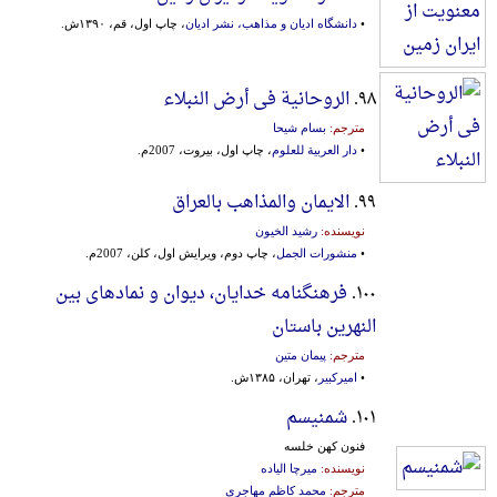
•
دانشگاه ادیان و مذاهب، نشر ادیان
، چاپ اول، قم، ۱۳۹۰ش.
۹۸.
الروحانیة فی أرض النبلاء
مترجم:
بسام شیحا
•
دار العربیة للعلوم
، چاپ اول، بیروت، 2007م.
۹۹.
الایمان والمذاهب بالعراق
نویسنده:
رشید الخیون
•
منشورات الجمل
، چاپ دوم، ویرایش اول، کلن، 2007م.
۱۰۰.
فرهنگنامه خدایان، دیوان و نمادهای بین
النهرین باستان
مترجم:
پیمان متین
•
امیرکبیر
، تهران، ۱۳۸۵ش.
۱۰۱.
شمنیسم
فنون کهن خلسه
نویسنده:
میرچا الیاده
مترجم:
محمد کاظم مهاجری