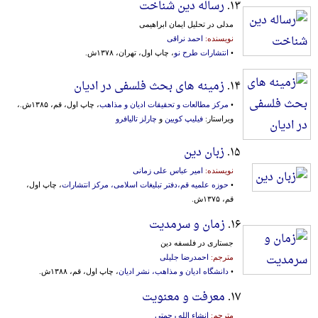
۱۳.
رساله دین شناخت
مدلی در تحلیل ایمان ابراهیمی
نویسنده:
احمد نراقی
•
انتشارات طرح نو
، چاپ اول، تهران، ۱۳۷۸ش.
۱۴.
زمینه های بحث فلسفی در ادیان
•
مرکز مطالعات و تحقیقات ادیان و مذاهب
، چاپ اول، قم، ۱۳۸۵ش.،
ویراستار:
فیلیپ کویین
و
چارلز تالیافرو
۱۵.
زبان دین
نویسنده:
امیر عباس علی زمانی
•
حوزه علمیه قم،دفتر تبلیغات‌ ‌اسلامی‌، مرکز ‌انتشار‌ات‌
، چاپ اول،
قم، ۱۳۷۵ش.
۱۶.
زمان و سرمدیت
جستاری در فلسفه دین
مترجم:
احمدرضا جلیلی
•
دانشگاه ادیان و مذاهب، نشر ادیان
، چاپ اول، قم، ۱۳۸۸ش.
۱۷.
معرفت و معنویت
مترجم:
انشاء الله رحمتی