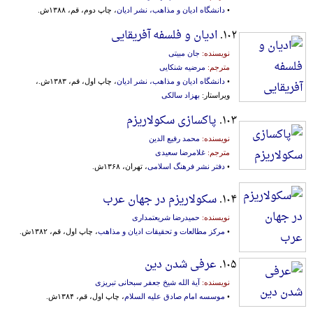
•
دانشگاه ادیان و مذاهب، نشر ادیان
، چاپ دوم، قم، ۱۳۸۸ش.
۱۰۲.
ادیان و فلسفه آفریقایی
نویسنده:
جان مبیتی
مترجم:
مرضیه شنکایی
•
دانشگاه ادیان و مذاهب، نشر ادیان
، چاپ اول، قم، ۱۳۸۳ش.،
ویراستار:
بهزاد سالکی
۱۰۳.
پاکسازی سکولاریزم
نویسنده:
محمد رفیع الدین
مترجم:
غلامرضا سعیدی
•
دفتر نشر فرهنگ اسلامی
، تهران، ۱۳۶۸ش.
۱۰۴.
سکولاریزم در جهان عرب
نویسنده:
حمیدرضا شریعتمداری
•
مرکز مطالعات و تحقیقات ادیان و مذاهب
، چاپ اول، قم، ۱۳۸۲ش.
۱۰۵.
عرفی شدن دین
نویسنده:
آیة الله شیخ جعفر سبحانی تبریزی
•
موسسه امام صادق علیه السلام
، چاپ اول، قم، ۱۳۸۴ش.