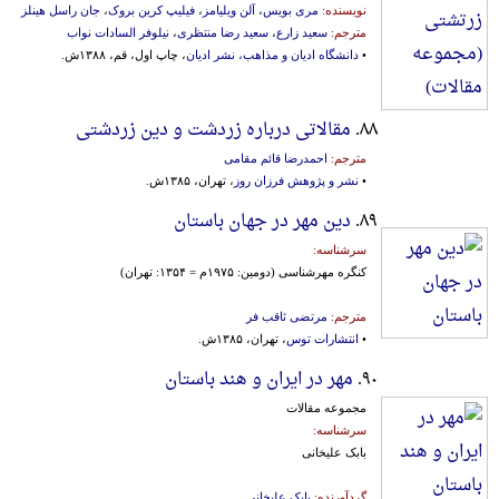
نویسنده:
مری بویس
،
آلن ویلیامز
،
فیلیپ کرین بروک
،
جان راسل هینلز
مترجم:
سعید زارع
،
سعید رضا منتظری
،
نیلوفر السادات نواب
•
دانشگاه ادیان و مذاهب، نشر ادیان
، چاپ اول، قم، ۱۳۸۸ش.
۸۸.
مقالاتی درباره زردشت و دین زردشتی
مترجم:
احمدرضا قائم مقامی
•
نشر و پژوهش فرزان روز
، تهران، ۱۳۸۵ش.
۸۹.
دین مهر در جهان باستان
سرشناسه:
کنگره‌ مهرشناسی‌ (دومین‌: ۱۹۷۵م‌ = ۱۳۵۴: تهران‌)
مترجم:
مرتضی ثاقب فر
•
انتشارات توس
، تهران، ۱۳۸۵ش.
۹۰.
مهر در ایران و هند باستان
مجموعه مقالات
سرشناسه:
بابک علیخانی
گردآورنده:
بابک علیخانی