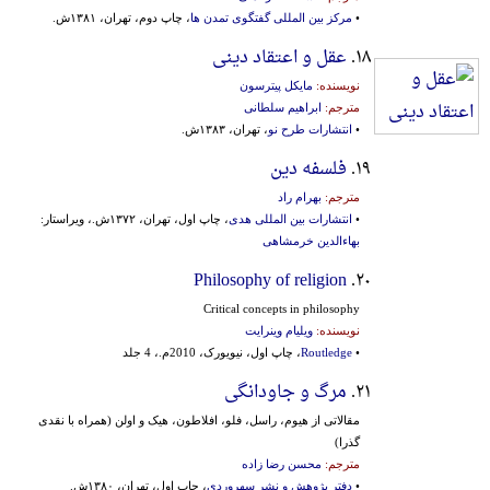
•
مرکز بین المللی گفتگوی تمدن ها
، چاپ دوم، تهران، ۱۳۸۱ش.
۱۸.
عقل و اعتقاد دینی
نویسنده:
مایکل پیترسون
مترجم:
ابراهیم سلطانی
•
انتشارات طرح نو
، تهران، ۱۳۸۳ش.
۱۹.
فلسفه دین
مترجم:
بهرام راد
•
انتشارات بین المللی هدی
، چاپ اول، تهران، ۱۳۷۲ش.، ویراستار:
بهاءالدین خرمشاهی
Philosophy of religion
۲۰.
Critical concepts in philosophy
نویسنده:
ویلیام وینرایت
•
Routledge
، چاپ اول، نیویورک، 2010م.، 4 جلد
۲۱.
مرگ و جاودانگی
مقالاتی‌ از هیوم‌، راسل‌، فلو، افلاطون‌، هیک‌ و اولن‌ (همراه‌ با نقدی‌
گذرا)
مترجم:
محسن رضا زاده
•
دفتر پژوهش و نشر سهروردی
، چاپ اول، تهران، ۱۳۸۰ش.