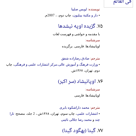
نویسنده:
لویس صلیبا
•
دار و مکتبة بیبلیون
، چاپ دوم، ، 2007م.
۷۵.
گزیده اوپه نیشدها
با مقدمه و حواشی و فهرست لغات
سرشناسه:
اوپانیشادها. فارسی‌. برگزیده‌
مترجم:
صادق رضازاده شفق
•
وزارت فرهنگ و آموزش عالی،مرکز انتشارات علمی و فرهنگی
، چاپ
دوم، تهران، ۱۳۶۷ش.
۷۶.
اوپانیشاد (سر اکبر)
سرشناسه:
اوپانیشادها. فارسی‌
مترجم:
محمد داراشکوه بابری
•
انتشارات علمی
، چاپ سوم، تهران، ۱۳۶۸ش.، 2 جلد، مصحح:
تارا
چند
و
محمد رضا جلالی نائینی
۷۷.
گیتا (بهگود گیتا)