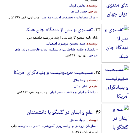
نویسنده:
هانس کونگ
مترجم:
حسن قنبری
•
مرکز مطالعات و تحقیقات ادیان و مذاهب
، چاپ اول، قم، ۱۳۸۷ش.
۴۴.
تفسیری بر دین از دیدگاه جان هیک
پایان نامه مقطع کارشناسی ارشد در رشته فلسفه دین
نویسنده:
سید محسن موسوی اصفهانی
•
دانشگاه علامه طباطبائی، دانشکده ادبیات فارسی و زبان های
خارجی
، تهران، ۱۳۹۰ش.
۴۵.
مسیحیت صهیونیست و بنیادگرای آمریکا
نویسنده:
رضا هلال
مترجم:
علی جنتی
•
دانشگاه ادیان و مذاهب، نشر ادیان
، چاپ دوم، قم، ۱۳۸۶ش.
۴۶.
علم و ایمان در گفتگو با دانشمندان
نویسنده:
جواد محقق
•
سازمان پژوهش و برنامه ریزی آموزشی، انتشارات مدرسه
، چاپ
اول، تهران، ۱۳۷۷ش.