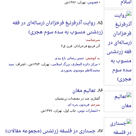
•
ققنوس
، تهران، ۱۳۸۶ش.
۸۵.
روایت آذرفرنبغ فرخزادان (رساله‌ای‌ در فقه‌
زردشتی‌ منسوب‌ به‌ سده‌ سوم‌ هجری‌)
سرشناسه:
آذر فرنبغ‌ فرخزادان‌. قرن‌ ق‌۲
به کوشش:
حسن رضائی باغ بیدی
•
مرکز دائرة المعارف بزرگ اسلامی
، تهران، ۱۳۸۴ش.، اشراف:
سید
محمدکاظم موسوی بجنوردی
۸۶.
تعالیم مغان
گفتاری چند در معتقدات زرتشتیان
مترجم:
فریدون بدره ای
•
انتشارات توس
، چاپ اول، تهران، ۱۳۷۷ش.
۸۷.
جستاری در فلسفه زرتشتی (مجموعه مقالات)