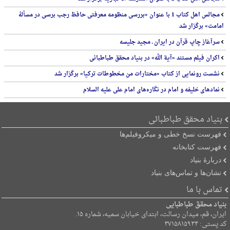
مجالس اهل کتاب 1 با عنوان «بررسی منظومه معرفتی حافظ رجب برسی در مسألۀ
امامت» برگزار شد
سرآغاز چاپ قرآن در ایران ـ مجید جلیسه
اکران فیلم مستند «آیة الله» در بنیاد محقق طباطبائی
نشست رونمایی از کتاب «مختارات من مخطوطات ترکیا» برگزار شد
نمادهای خلیفه و امام در نگاره‌های امام علی علیه السلام
بنیاد محقق طباطبائی
فهرست نسخ خطی و میکروفیلم‌ها
فهرست کتابخانه
دربارۀ بنیاد
نشان‌ها و تماس‌های بنیاد
تماس با ما
بنیاد محقق طباطبایی
ایران، قم، میدان رسالت، ابتدای خیابان سمیه، شماره ۱۵.
کد پستی: ۳۷۱۵۸۱۵۹۳۴