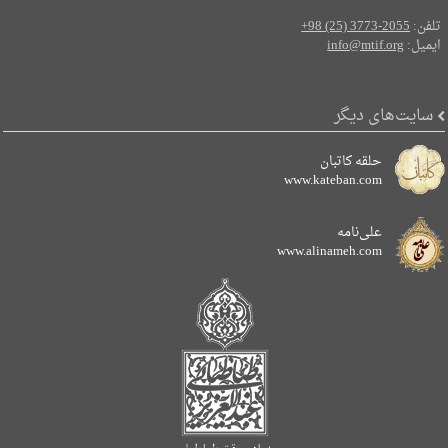
تلفن:
+98 (25) 3773-2055
ایمیل:
info@mtif.org
سایت‌های دیگر
حلقه کاتبان
www.kateban.com
علی‌نامه
www.alinameh.com