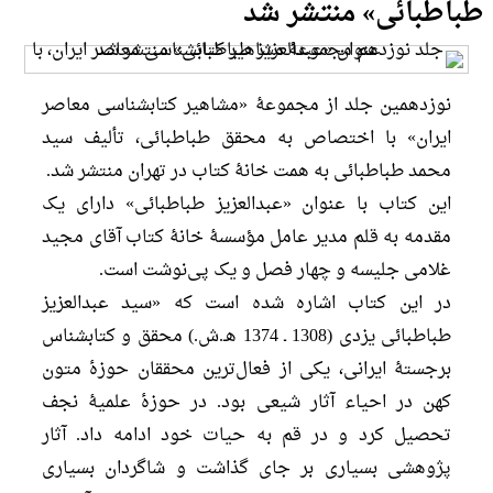
طباطبائی» منتشر شد
نوزدهمین جلد از مجموعۀ «مشاهیر کتابشناسی معاصر
ایران» با اختصاص به محقق طباطبائی، تألیف سید
محمد طباطبائی به همت خانۀ کتاب در تهران منتشر شد.
این کتاب با عنوان «عبدالعزیز طباطبائی» دارای یک
مقدمه به قلم مدیر عامل مؤسسۀ خانۀ کتاب آقای مجید
غلامی جلیسه و چهار فصل و یک پی‌نوشت است.
در این کتاب اشاره شده است که «سید عبدالعزیز
طباطبائی یزدی (1308 ـ 1374 هـ.ش.) محقق و کتابشناس
برجستۀ ایرانی، یکی از فعال‌ترین محققان حوزۀ متون
کهن در احیاء آثار شیعی بود. در حوزۀ علمیۀ نجف
تحصیل کرد و در قم به حیات خود ادامه داد. آثار
پژوهشی بسیاری بر جای گذاشت و شاگردان بسیاری