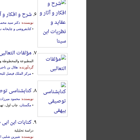
۶.
شرح‌ و افکار و آ
نویسنده:
دکتر سید محم
•
کتابفروشی و چاپخانه ن
۷.
مؤلفات الثعالبی
المطبوعة والمخطوطة وال
گردآورنده:
هلال بن ناجی
•
مرکز الملک فیصل‌ للبحوث
۸.
کتابشناسی توص
نویسنده:
محمود میرزاد
•
مگستان
، چاپ اول، تهران، ۸
۹.
کتابات ابن ابی 
دراسة تحلیلیة
نویسنده:
شیرین شلبی ا