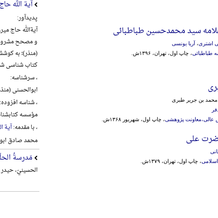
آیة الله حا
پدیدآور:
لامه سید محمدحسین طباطبائی
و مصحح مشروطه 
ی اشتری
،
آریا یونسی
(منذر)؛ به کوش
ه طباطبائی
، چاپ اول، تهران، ۱۳۹۶ش.
کتاب شناسی شی
، سرشناسه:
ری
ابوالحسنی (منذر)، علی 
 محمد بن جریر طبری
، شناسه افزوده:
فر
مؤسسه کتابشناس
 عالی،معاونت پژوهشی
، چاپ اول، شهریور ۱۳۶۸ش.
، با مقدمه:
آیة ا
ضرت علی
محمد صادق ابو
انی
مَدرسةُ الحلّة
اسلامی
، چاپ اول، تهران، ۱۳۷۹ش.
الحسینيّ، حیدر م