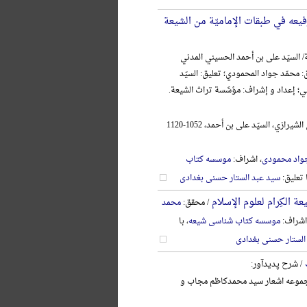
فیعه في طبقات الإمامیّة من الشیعة
/ السیّد علی بن أحمد الحسیني المدني
: محمّد جواد المحمودي؛ تعلیق: السیّد
ني؛ إعداد و إشراف: مؤسَّسة تراث الشیعة.
الحسیني المدني الشیرازي، السیّد علی بن أحمد، 1052-1120
واد محمودی
، اشراف:
موسسه کتاب
ا تعلیق:
سید عبد الستار حسنی بغدادی
ة الکِرام لعلوم الإسلام
/ محقق:
محمد
اشراف:
موسسه کتاب شناسی شیعه
، با
الستار حسنی بغدادی
/ شرح پدیدآور:
وعه اشعار سید محمدکاظم مجاب و