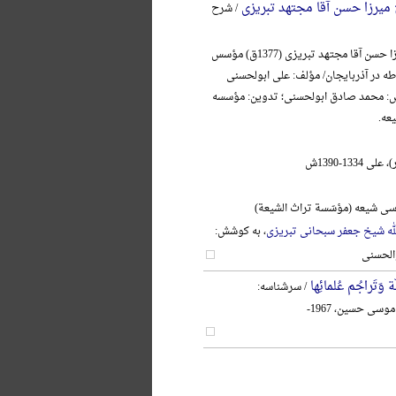
ج میرزا حسن آقا مجتهد تبریزی
/ شرح
آیةالله حاج میرزا حسن آقا مجتهد تبریزی (1377ق) مؤسس
در آذربایجان/ مؤلف: علی ابولحسنی
ش: محمد صادق ابولحسنی؛ تدوین: مؤسسه
عه.
1334-1390ش
ی شیعه (مؤسّسة تراث الشیعة)
لله شیخ جعفر سبحانی تبریزی
، به کوشش:
الحسنی
 وَتَراجُم عُلمائِها
/ سرشناسه:
وسی حسین، 1967-