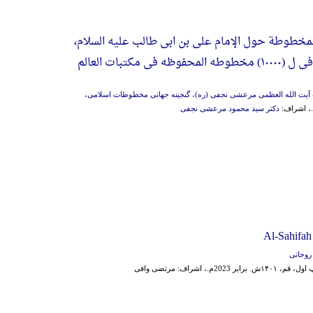
لمخطوطة حول الإمام علی بن ابی طالب علیه السلام،
‌ فی‌ مکتبات‌ العالم
 آیت الله العظمی مرعشی نجفی (ره)، گنجینه جهانی مخطوطات اسلامی
،
دکتر سید محمود مرعشی نجفی
Al-Sahifah
روحانی
۱۴۰ش. برابر 2023م.، اشراف: مرتضی وافی