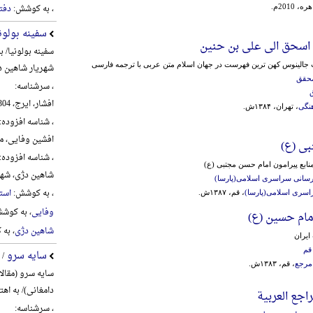
، به کوشش:
دفت
ه، 2010م.
سفینه بولون
 اسحق الی علی بن حنین
سفینه بولونیا/ 
 جالینوس‌ کهن‌ ترین‌ فهرست‌ در جهان‌ اسلام‌ متن‌ عربی‌ با ترجمه‌ فارسی‌
شهریار شاهین د
محقق
، سرشناسه:
افشار، ایرج، 1304-1389
هنگی
، تهران، ۱۳۸۴ش.
، شناسه افزوده:
افشین وفایی، محمد،
ی (ع)
، شناسه افزوده:
منابع پیرامون امام حسن مجتبی (ع)
شاهین دژی، شهریار،
 رسانی سراسری اسلامی(پارسا)
، به کوشش:
استا
راسری اسلامی(پارسا)
، قم، ۱۳۸۷ش.
وفایی
، به کوش
مام حسین (ع)
شاهین دژی
، به
ایران
قم
سایه سرو
/ 
مرجع
، قم، ۱۳۸۳ش.
سایه سرو (مقال
دامغانی)/ به اه
راجع العربیة
، سرشناسه: