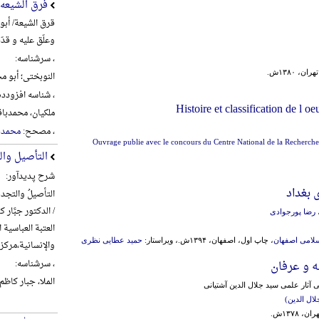
فرق الشیعه
قرق الشیعة/ أبو
وعلّق علیه و قدّ
، سرشناسه:
ن، ۱۳۸۰ش.
النوبختی؛ أبو محم
، شناسه افزودده
Histoire et classification de l o
ملکیان، محمدباقر، 1360- 
، مصحح:
محمدبا
Ouvrage publie avec le concours du Centre National de la Recherche
التأصیل وال
شرح پدیدآور:
بغداد
التأصیلُ والتجدیدُ
/ الدکتور جبَّار کا
رضا پورجوادی
العتبة العباسیة
لامی اصفهان
، چاپ اول، اصفهان، ۱۳۹۴ش.، ویراستار:
حمید عطایی نظری
والإنسانیة،‌مرکز تراث الح
، سرشناسه:
ه و عرفان
الملا، جبار کاظم شنب
آثار علمی سید جلال الدین آشتیانی
ال الدین)
 ۱۳۷۸ش.