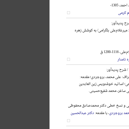
د، 1305-
م کرمی
رح پدیدآور:
: میرغلام‌علی بلگرامی/ به کوشش زهره
111-1200 ق
 نامدار
/ شرح پدیدآور:
اف: علی محمد، بروجردی؛ مقدمه:
ی؛ اساتید خوشنویس زین العابدین
ی ساغر، محمد شفیع‌حسینی.
نگی و نسخ خطی دکتر محمدصادق محفوظی
مد بروجردی
، با مقدمه:
دکتر عبدالحسین