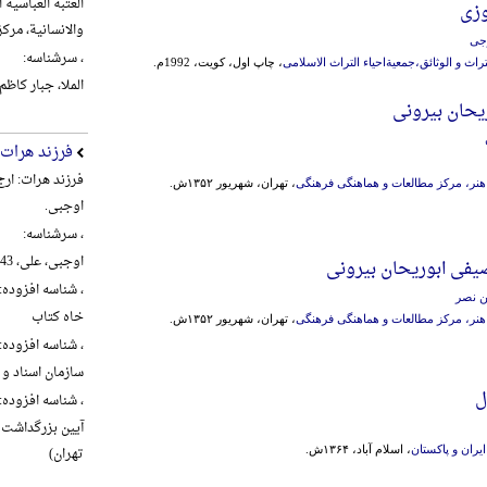
العتبة العباسیة
وزی
والانسانیة، مرکز تراث ال
وجی
، سرشناسه:
اث و الوثائق،جمعیةاحیاء التراث الاسلامی
، چاپ اول، کویت، 1992م.
الملا، جبار کاظم شنب
یحان بیرونی
فرزند هرات
فرزند هرات: ار
نر، مرکز مطالعات و هماهنگی فرهنگی
، تهران، شهریور ۱۳۵۲ش.
اوجبی.
، سرشناسه:
اوجبی، علی، 1343-، گردآورنده
یفی ابوریحان بیرونی
، شناسه افزوده:
ن نصر
خاه کتاب
نر، مرکز مطالعات و هماهنگی فرهنگی
، تهران، شهریور ۱۳۵۲ش.
، شناسه افزوده:
سازمان اسناد و 
ل
، شناسه افزوده:
تهران)
یران و پاکستان
، اسلام آباد، ۱۳۶۴ش.