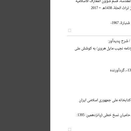
 المقدسة، قسم شؤون المعارف الاسلامیه
حلة، 1438هـ. = 2017
ارة، 1967-
/ شرح پدیدآور:
ج‌نامه نجیب مایل هروی/ به کوشش علی
کتابخانه ملی جمهوری اسلامی ایران
آیین بزرگداشت حامیان نسخ خطی (پانزدهمین: 1395: