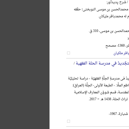
/ شرح پدیدآور:
 محمدالحسن بن موسی النوبختی؛ حقّقه
م له محمدباقر ملیکان.
دالحسن بن موسی، 310 ق.
:
مصحح
قر ملکیان
تجَّدیدُ في مدرسة الحلة الفقهیة
/
 فی مدرسةِ الحِلَّةِ الفقهیِّة - دراسة تحلیلیَّة
ظم الملَّا. - الطبعة الأولی- الحِلَّة (العراق):
 المقدسة، قسم شوؤن المعارف الإسلامیة
لة، 1438 هـ. = 2017.
ارة، 1967-