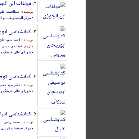
۲.
مولفات ابن الج
نویسنده:
عبدالحمید عل
•
مرکز المخطوطات و التر
۳.
کتابشناسی ابور
نویسنده:
احمد سعید‌خان
مترجم:
عبدالحی حبیبی
•
شورای عالی فرهنگ و ه
۴.
کتابشناسی توص
نویسنده:
دکتر سید حسی
•
شورای عالی فرهنگ و ه
۵.
کتابشناسی اقبا
نویسنده:
محمد ریاض
•
مرکز تحقیقات فارسی ا