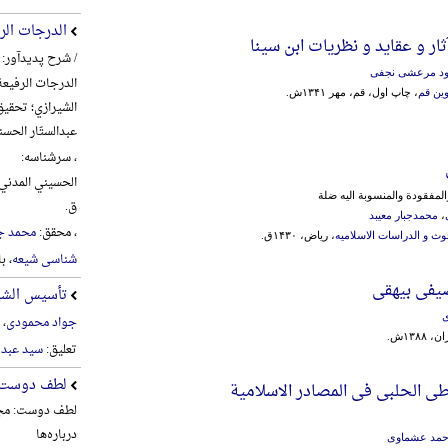
الدرجات الر
ثار و عقاید و نظریات‌ ابن سینا
/ شرح پدیدآور:
ود مرعشی نجفی
الدرجات الرفیعة
وین قم
، چاپ اول، قم، مهر ۱۳۴۱ش.
الشیرازي؛ تحقیق
عبدالستّار الحس
، سرشناسه:
مفقودة والمنسوبة الیه ضلة
ق.
،
محمدجبار معیبد
، محقق:
محمد ج
‌ و الدراسات‌ الاسلامیه‌
، ریاض، ۱۴۳۰ق.
شناسی شیعه
، ب
یفی بیهقی
تأسیس الشیع
ی
جواد محمودی
، 
۱۳۸ش.
تعلیق:
سید عبد 
لطف دوست
طی الحلبی فی المصادر الاسلامیة
لطف دوست: مجم
درباره‌ها
حمد عشماوی