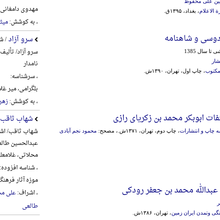
سین علی محفوظ
مهدوی دامغانی، احم
ة الاعلام
، بغداد، ۱۳۹۵ق.
، به کوشش:
میث
دوسی و شاهنامه
سرو آزاد
/ ش
سرو آزاد/ تألیف
تا سال 1385
شار
نامدار
مکتوب
، چاپ اول، تهران، ۱۳۹۰ش.
، سرشناسه:
بلگرامی، میر غلام‌علی، 6
، به کوشش:
زهره
ات ابوبکر محمد بن زکریای رازی
شهاب ثاقب
شهاب ثاقب/ اشر
 چاپ و انتشارات
، چاپ دوم، تهران، ۱۳۷۱ش.، مصحح:
محمود نجم آبادی
عبدالحسین طالع
محلاتی، غلامعل
، شناسه افزوده:
موزه آثار فره
 عبدالله محمد بن جعفر رودکی
، اشراف:
علی مح
ر
طالعی
ی وتمدن ایران زمین
، تهران، ۱۳۸۶ش.