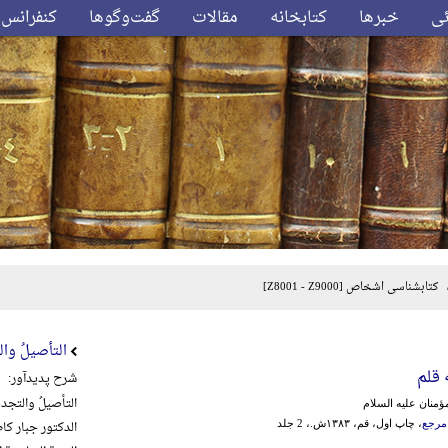
ئی
خبرها
کتابخانه
مقالات
گفت‌وگوها
کنفرانس‌
کتابشناسی اشخاص
[Z8001 - Z9000]
التأصیلُ والت
 قلم
شرح پدیدآور:
التأصیلُ والتجدیدُ
 مؤمنان علیه السلام
الدکتور جبار کاظم
مرجع
، چاپ اول، قم، ۱۳۸۳ش.، 2 جلد