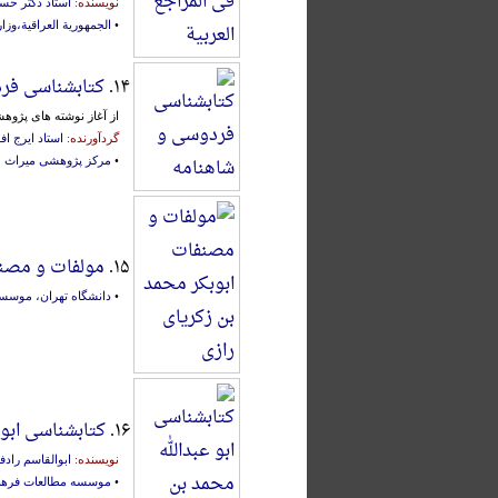
نویسنده:
استاد دکتر ح
•
الجمهوریة العراقیة،وزار
۱۴.
کتابشناسی فر
از آغاز نوشته های پژوهشی 
گردآورنده:
استاد ایرج اف
•
مرکز پژوهشی میراث 
۱۵.
مولفات و مصنف
•
دانشگاه تهران، موسسه
۱۶.
کتابشناسی ابو
نویسنده:
ابوالقاسم رادف
•
موسسه مطالعات فرهنگ