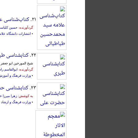
۲۱.
کتاب‌شناسی ع
گردآورنده:
حسین کلباس
•
انتشارات دانشگاه علام
۲۲.
کتابشناسی طب
شیخ المورخین ابو جعفر
گردآورنده:
ابوالقاسم راد
•
وزارت فرهنگ و آموزش
۲۳.
کتابشناسی ح
به کوشش:
زهرا میرزا خ
•
وزارت فرهنگ و ارشاد 