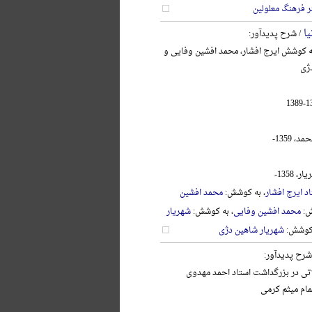
ر فرهنگ معلولین
یا
/ شرح پدیدآور:
به کوشش ایرج افشار، محمد افشین وفایی و
ژی
 1359-
 1358-
د ایرج افشار
، به کوشش:
محمد افشین
ش:
محمد افشین وفایی
، به کوشش:
شهریار
 کوشش:
شهریار شاهین دژی
شرح پدیدآور:
اتی در بزرگداشت استاد احمد مهدوی
تمام میثم کرمی