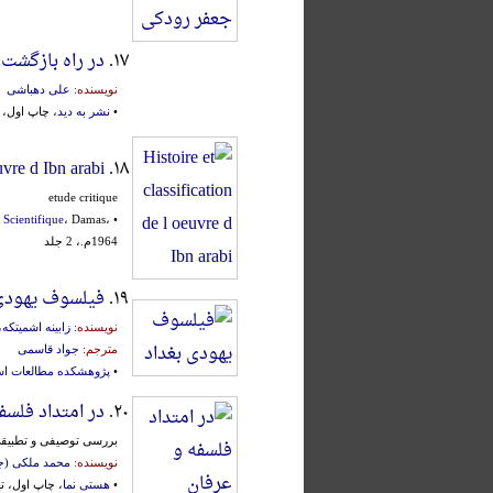
۱۷.
در راه بازگشت
نویسنده:
علی دهباشی
•
نشر به دید
، چاپ اول، تهرا
euvre d Ibn arabi
۱۸.
etude critique
 Scientifique
، Damas،
•
1964م.، 2 جلد
۱۹.
فیلسوف یهودی 
نویسنده:
زابینه اشمیتکه
،
مترجم:
جواد قاسمی
•
پژوهشکده مطالعات اس
۲۰.
در امتداد فلسف
بررسی توصیفی و تطبیقی 
نویسنده:
محمد ملکی (جل
•
هستی نما
، چاپ اول، تهران،