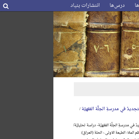
ها
درس‌ها
انتشارات بنیاد
جدیدُ في مدرسةِ الحِلَّة الفقهیَّة
/
 في مدرسةِ الحِلَّة الفقهیَّة- دراسة تحلیلیَّة/
 الملا- الطبعة الاولی.- الحلة (العراق):