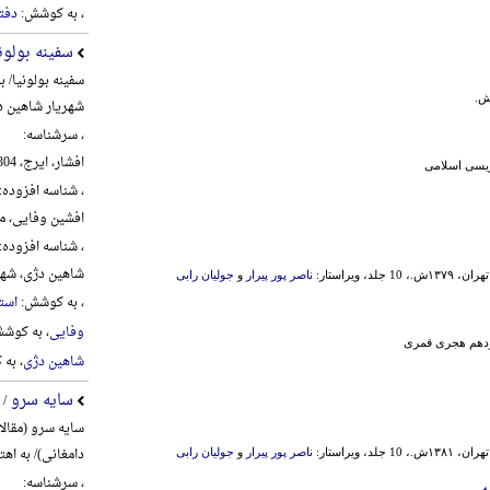
، به کوشش:
دفت
سفینه بولون
سفینه بولونیا/ 
شهریار شاهین د
، سرشناسه:
افشار، ایرج، 1304-1389
ویسی اسلامی
، شناسه افزوده:
افشین وفایی، محمد،
، شناسه افزوده:
شاهین دژی، شهریار،
1 جلد، ویراستار:
ناصر پور پیرار
و
جولیان رابی
، به کوشش:
استا
وفایی
، به کوش
زدهم هجری قمری
شاهین دژی
، به
سایه سرو
/ 
سایه سرو (مقال
دامغانی)/ به اه
1 جلد، ویراستار:
ناصر پور پیرار
و
جولیان رابی
، سرشناسه: