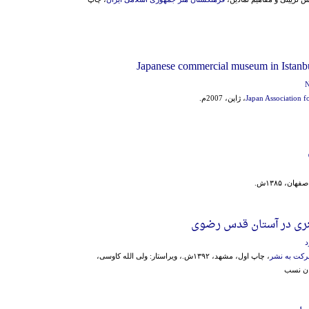
Japanese commercial museum in Istanb
N
Japan Association f
، ژاپن، 2007م.
صفهان، ۱۳۸۵ش.
ری در آستان قدس رضوی
د
کت به نشر
، چاپ اول، مشهد، ۱۳۹۲ش.، ویراستار: ولی الله کاوسی،
ان نسب