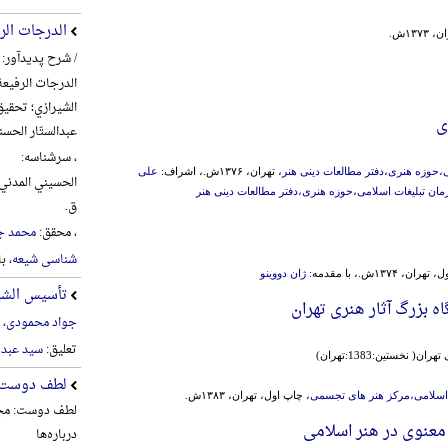
الدرجات الر
۱۳۷ش.
/ شرح پدیدآور:
الدرجات الرفیعة
الشیرازي؛ تحقیق
ی
عبدالستّار الحس
، سرشناسه:
ی،حوزه هنری،دفتر مطالعات دینی هنر
، تهران، ۱۳۷۶ش.، اشراف:
علی
مان تبلیغات اسلامی،حوزه هنری،دفتر مطالعات دینی هنر
ق.
، محقق:
محمد ج
شناسی شیعه
، ب
ن، ۱۳۷۴ش.، با مقدمه:
ژان دووینو
تأسیس الشیع
 بزرگ آثار هنری تهران
جواد محمودی
، 
تعلیق:
سید عبد 
( نخستین:1383:تهران)
لطف دوست
 اسلامی،مرکز هنر های تجسمی
، چاپ اول، تهران، ۱۳۸۳ش.
لطف دوست: مجم
عنوی در هنر اسلامی
درباره‌ها