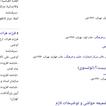
العتبة العباسیة
والانسانیة، مرکز تراث ال
، سرشناسه:
الملا، جبار کاظم شنب
 تهران، ۱۳۷۶ش.
فرزند هرات
و فرهنگی
، چاپ اول، تهران، ۱۳۷۷ش.
فرزند هرات: ار
اوجبی.
سی
، سرشناسه:
اوجبی، علی، 1343-، گردآورنده
 عالی،مرکز انتشارات علمی و فرهنگی
، چاپ چهارم، تهران، ۱۳۷۲ش.
، شناسه افزوده:
چیست؟ (تولستوی)
خاه کتاب
می
، شناسه افزوده:
 ۱۳۷۱ش.
سازمان اسناد و 
، شناسه افزوده:
تهران)
یمه‌ حواشی‌ و توضیحات‌ لازم‌