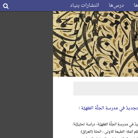
ها
درس‌ها
انتشارات بنیاد
جدیدُ في مدرسةِ الحِلَّة الفقهیَّة
/
 في مدرسةِ الحِلَّة الفقهیَّة- دراسة تحلیلیَّة/
 الملا- الطبعة الاولی.- الحلة (العراق):