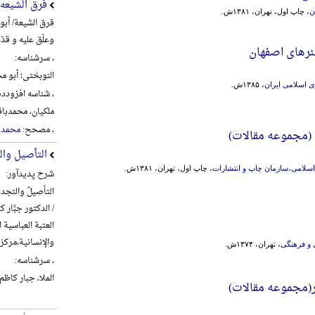
فرق الشیعه
ن
، چاپ اول، تهران، ۱۳۸۱ش.
قرق الشیعة/ أبو
وعلّق علیه و قدّ
رهای اصفهان
، سرشناسه:
النوبختی؛ أبو محم
 اسلامی ایران
، ۱۳۸۵ش.
، شناسه افزودده
ملکیان، محمدباقر، 1360- 
، مصحح:
محمدبا
(مجموعه مقالات)
التأصیل وال
اسلامی،سازمان چاپ و انتشارات
، چاپ اول، تهران، ۱۳۸۱ش.
شرح پدیدآور:
التأصیلُ والتجدیدُ
/ الدکتور جبَّار کا
العتبة العباسیة
والإنسانیة،‌مرکز تراث الح
و فرهنگی
، تهران، ۱۳۷۴ش.
، سرشناسه:
الملا، جبار کاظم شنب
(مجموعه مقالات)