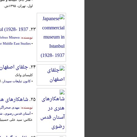
اول، تهران، ۱۳۹۵ش.
ul (1928- 1937
۲۳.
نویسنده:
obuo Misawa
or Middle East Studies
•
۲۴.
جلفای اصفهان
کلیسای وانک
•
کانون تبلیغات سپیدار
، ا
۲۵.
شاهکارهای هن
نویسنده:
مهدی صحراگر
•
آستان قدس رضوی، شر
عکاس: سید علی حسینی