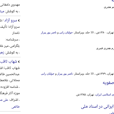
ه
مهدوی دامغانی، احم
تم هجری
، به کوشش:
میث
سرو آزاد
/ ش
سرو آزاد/ تألیف
نامدار
1 جلد، ویراستار:
جولیان رابی
و
ناصر پور پیرار
، سرشناسه:
بلگرامی، میر غلام‌علی، 6
ارم هجری قمری
، به کوشش:
زهره
شهاب ثاقب
شهاب ثاقب/ اشر
عبدالحسین طالع
1 جلد، ویراستار:
ناصر پور پیرار
و
جولیان رابی
محلاتی، غلامعل
صفویه
، شناسه افزوده:
موزه آثار فره
 اسلامی ایران
، تهران، ۱۳۸۵ش.
، اشراف:
علی مح
یرانی در اسناد ملی
طالعی
نی