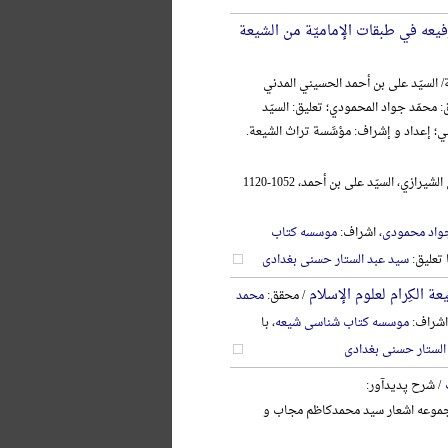
فیعه في طبقات الإمامیّة من الشیعة
/ السیّد علی بن أحمد الحسیني المدني
: محمّد جواد المحمودي؛ تعلیق: السیّد
ني؛ إعداد و إشراف: مؤسَّسة تراث الشیعة.
الحسیني المدني الشیرازي، السیّد علی بن أحمد، 1052-1120
واد محمودی
، اشراف:
موسسه کتاب
ا تعلیق:
سید عبد الستار حسنی بغدادی
ة الکِرام لعلوم الإسلام
/ محقق:
محمد
اشراف:
موسسه کتاب شناسی شیعه
، با
الستار حسنی بغدادی
/ شرح پدیدآور:
وعه اشعار سید محمدکاظم مجاب و