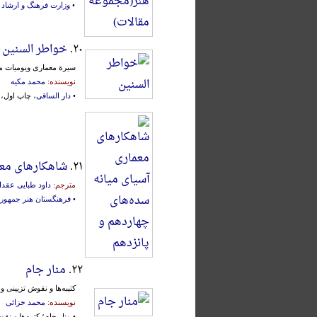
•
وزارت فرهنگ و ارشاد 
۲۰.
خواطر السنین
سیرة معماری ویومیات مح
نویسنده:
محمد مکیه
•
دار الساقی
، چاپ اول، بیرو
۲۱.
شاهکارهای معم
مترجم:
داود طبایی عقدا
•
فرهنگستان هنر جمهوری
۲۲.
منار جام
کتیبه‌ها و نقوش تزیینی و
نویسنده:
محمد خزائی
• منار جام؛ کتیبه‌ها و ن