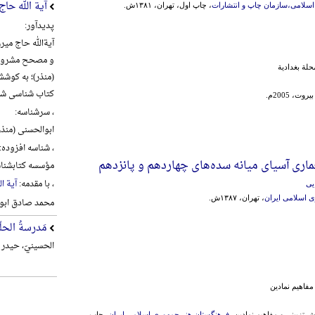
آیة الله حا
اسلامی،سازمان چاپ و انتشارات
، چاپ اول، تهران، ۱۳۸۱ش.
پدیدآور:
و مصحح مشروطه 
لة بغدادیة
(منذر)؛ به کوش
کتاب شناسی شی
ت، 2005م.
، سرشناسه:
ابوالحسنی (منذر)، علی 
، شناسه افزوده:
اری آسیای میانه سده‌های چهاردهم و پانزدهم
مؤسسه کتابشناس
، با مقدمه:
آیة ا
یی
 اسلامی ایران
، تهران، ۱۳۸۷ش.
محمد صادق ابو
مَدرسةُ الحلّة
الحسینيّ، حیدر م
 مفاهیم نمادین
قوش تزیینی و مفاهیم نمادین،
فرهنگستان هنر جمهوری اسلامی ایران
، چاپ