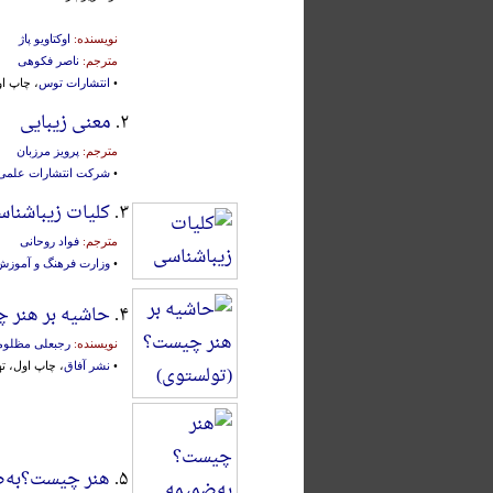
نویسنده:
اوکتاویو پاژ
مترجم:
ناصر فکوهی
•
انتشارات توس
، چاپ اول،
۲.
معنی زیبایی
مترجم:
پرویز مرزبان
•
شرکت انتشارات علمی 
۳.
کلیات زیباشنا
مترجم:
فواد روحانی
•
وزارت فرهنگ و آموزش
۴.
حاشیه بر هنر 
نویسنده:
رجبعلی مظلو
•
نشر آفاق
، چاپ اول، تهران،
۵.
هنر چیست؟به‌ضم