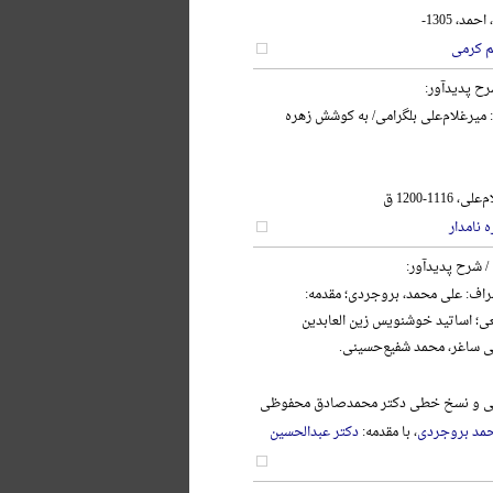
د، 1305-
م کرمی
رح پدیدآور:
: میرغلام‌علی بلگرامی/ به کوشش زهره
111-1200 ق
 نامدار
/ شرح پدیدآور:
اف: علی محمد، بروجردی؛ مقدمه:
ی؛ اساتید خوشنویس زین العابدین
ی ساغر، محمد شفیع‌حسینی.
نگی و نسخ خطی دکتر محمدصادق محفوظی
مد بروجردی
، با مقدمه:
دکتر عبدالحسین