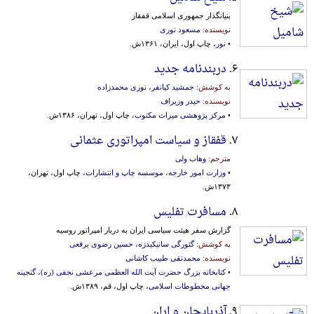
بنیانگذار جمهوری اسلامی قفقاز
نویسنده:
مسعود نوری
•
نور
، چاپ اول، ایران، ۱۳۶۱ش.
۶.
دربندنامه جدید
به کوشش:
جمشید کیانفر
،
نوری محمدزاده
نویسنده:
حیدر وزیراف
•
مرکز پژوهشی میراث مکتوب
، چاپ اول، تهران، ۱۳۸۶ش.
۷.
قفقاز و سیاست امپراتوری عثمانی
مترجم:
وهاب ولی
•
وزارت امور خارجه، موسسه‌ چاپ‌ و انتشارات‌
، چاپ اول، تهران،
۱۳۷۳ش.
۸.
مسافرت تفلیس
گزارش سفر هیئت سیاسی ایران به دربار امپراتور روسیه
به کوشش:
گئورگی سانیکیدزه
،
حسین رضوی برقعی
نویسنده:
محمدتقی طبیب کاشانی
•
کتابخانه بزرگ حضرت آیت الله العظمی مرعشی نجفی (ره)، گنجینه
جهانی مخطوطات اسلامی
، چاپ اول، قم، ۱۳۸۹ش.
۹.
آذربایجان و اران