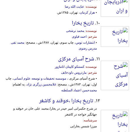
نویسنده:
عنایت الله رضا
•
هزار کرمان
، تهران، ۱۳۸۵ش.
۱۰.
تاریخ بخارا
نویسنده:
محمد نرشخی
مترجم:
احمد قباوی
•
انتشارات توس
، چاپ سوم، تهران، ۱۳۸۷ش.، مصحح:
محمد تقی
مدرس رضوی
۱۱.
شرح آسیای مرکزی
نویسنده:
کستنکو کاپیتان اتاماژور
مترجم:
ماردروس داودخانف
• شرح آسیای مرکزی ،
موسسه تحقیقات و توسعه علوم انسانی
، چاپ
اول، تهران، ۱۳۸۳ش.، مصحح:
غلامحسین زرگری نژاد
، به اهتمام:
محمدحسن اعتماد السلطنه
۱۲.
تاریخ بخارا ،خوقند و کاشغر
در شرح حکمرانی امیر حیدر در بخارا،محمد علی خان در خوقند و
جهانگیر خواجه در کاشغر
سرشناسه:
میرزا شمس بخارایی