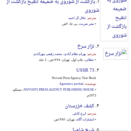
۱.
بازگشت از شوروی به ضمیمه تنقیح بازگشت از
شوروی
مترجم:
جلال آل احمد
•
نشر ضربت
، بی جا، ۲ش.
۲.
تزار سرخ
مترجم:
بهرام نظام آبادی
،
محمد رفیعی مهرآبادی
•
عطائی
، چاپ اول، تهران، ۱۳۶۸ش.، 2 جلد
USSR 73
۳.
Novosti Press Agency Year Book
نویسنده:
Agentstvo pechati
•
NOVOSTI PRESS AGENCY PUBLISHING HOUSE
، مسکو،
1973م.
۴.
کشف خزرستان
مترجم:
ایرج کابلی
•
انتشارات آگاه
، تهران، ۱۳۸۲ش.
۵.
شیخ شامیل