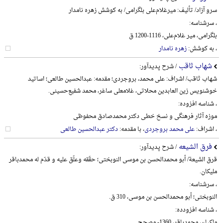
سرو آزاد/ تألیف: میرغلام‌علی بلگرامی/ به کوشش زهره نامدار
، سرشناسه:
بلگرامی، میر غلام‌علی، 1116-1200 ق
، به کوشش:
زهره نامدار
شهاب ثاقب
/ شرح پدیدآور:
شهاب ثاقب/ اشراف: علی محمد، بروجردی؛ مقدمه: عبدالحسین طالعی؛ اساتید
خوشنویس زین العابدین محلاتی، غلامعلی ساغر، محمد شفیع‌حسینی.
، شناسه افزوده:
موزه آثار فرهنگی و نسخ خطی دکتر محمدصادق محفوظی
، اشراف:
علی محمد بروجردی
، با مقدمه:
دکتر عبدالحسین طالعی
فرق الشیعه
/ شرح پدیدآور:
قرق الشیعة/ أبو محمدالحسن بن موسی النوبختی؛ حقّقه وعلّق علیه و قدّم له محمدباقر
ملیکان.
، سرشناسه:
النوبختی؛ أبو محمدالحسن بن موسی، 310 ق.
، شناسه افزودده:
ملکیان، محمدباقر، 1360- مصحح