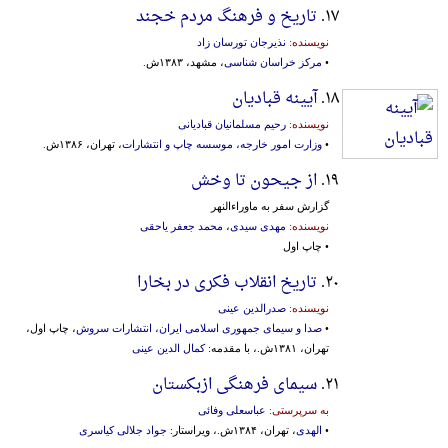
۱۷.
تاریخ و فرهنگ مردم خجند
نویسنده:
نذیرجان تورسان زاد
•
مرکز خراسان شناسی
، مشهد، ۱۳۸۳ش.
۱۸.
آیینه قبادیان
نویسنده:
رحیم مسلمانیان قبادیانی
•
وزارت امور خارجه، موسسه‌ چاپ‌ و انتشارات‌
، تهران، ۱۳۸۶ش.
۱۹.
از جیحون تا وخش
گزارش سفر به ماوراءالنهر
نویسنده:
مهدی سیدی
،
محمد جعفر یاحقی
• چاپ اول
۲۰.
تاریخ انقلاب فکری در بخارا
نویسنده:
صدرالدین عینی
•
صدا و سیمای جمهوری اسلامی ایران، انتشارات سروش
، چاپ اول،
تهران، ۱۳۸۱ش.، با مقدمه:
کمال الدین عینی
۲۱.
سیمای فرهنگی ازبکستان
به سرپرستی:
عباسعلی وفائی
•
الهدی
، تهران، ۱۳۸۴ش.، ویراستار:
جواد جلالی کیاسری