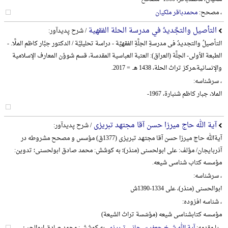
، مصحح:
محمدباقر ملکیان
التأصیل والتجَّدیدُ في مدرسة الحلة الفقهیة
/ شرح پدیدآور:
التأصیلُ والتجدیدُ فی مدرسةِ الحِلَّةِ الفقهیِّة - دراسة تحلیلیَّة / الدکتور جبَّار کاظم الملَّا. -
الطبعة الأولی- الحِلَّة (العراق): العتبة العباسیة المقدسة، قسم شوؤن المعارف الإسلامیة
والإنسانیة،‌مرکز تراث الحلة، 1438 هـ. = 2017.
، سرشناسه:
الملا، جبار کاظم شنبارة، 1967-
آیة الله حاج میرزا حسن آقا مجتهد تبریزی
/ شرح پدیدآور:
آیةالله حاج میرزا حسن آقا مجتهد تبریزی (1377ق) مؤسس و مصحح مشروطه در
آذربایجان/ مؤلف: علی ابولحسنی (منذر)؛ به کوشش: محمد صادق ابولحسنی؛ تدوین:
مؤسسه کتاب شناسی شیعه.
، سرشناسه:
ابوالحسنی (منذر)، علی 1334-1390ش
، شناسه افزوده:
مؤسسه کتابشناسی شیعه (مؤسّسة تراث الشیعة)
، با مقدمه:
آیة الله شیخ جعفر سبحانی تبریزی
، به کوشش: محمد صادق ابوالحسنی