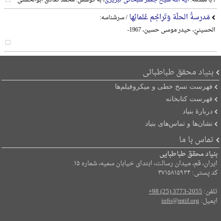
مَدرسةُ الحلّة وَتَراجُم عُلمائِها
/ سرشناسه:
الحسینيّ، حیدر موسی حسین، 1967-
بنیاد محقق طباطبائی
فهرست نسخ خطی و میکروفیلم‌ها
فهرست کتابخانه
دربارۀ بنیاد
نشان‌ها و تماس‌های بنیاد
تماس با ما
بنیاد محقق طباطبایی
ایران، قم، میدان رسالت، ابتدای خیابان سمیه، شماره ۱۵.
کد پستی: ۳۷۱۵۸۱۵۹۳۴
تلفن:
+98 (25) 3773-2055
ایمیل:
info@mtif.org