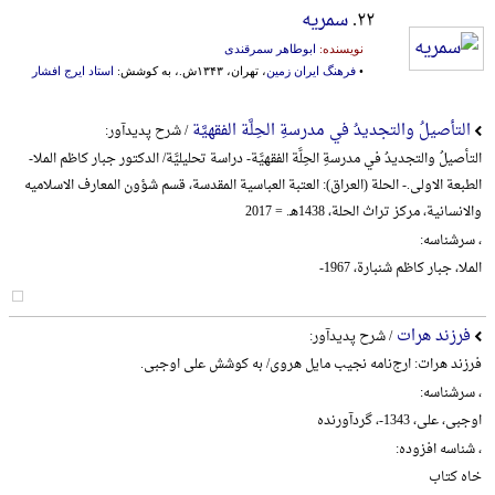
۲۲.
سمریه
نویسنده:
ابوطاهر سمرقندی
•
فرهنگ ایران زمین
، تهران، ۱۳۴۳ش.، به کوشش:
استاد ایرج افشار
التأصیلُ والتجدیدُ في مدرسةِ الحِلَّة الفقهیَّة
/ شرح پدیدآور:
التأصیلُ والتجدیدُ في مدرسةِ الحِلَّة الفقهیَّة- دراسة تحلیلیَّة/ الدکتور جبار کاظم الملا-
الطبعة الاولی.- الحلة (العراق): العتبة العباسیة المقدسة، قسم شؤون المعارف الاسلامیه
والانسانیة، مرکز تراث الحلة، 1438هـ. = 2017
، سرشناسه:
الملا، جبار کاظم شنبارة، 1967-
فرزند هرات
/ شرح پدیدآور:
فرزند هرات: ارج‌نامه نجیب مایل هروی/ به کوشش علی اوجبی.
، سرشناسه:
اوجبی، علی، 1343-، گردآورنده
، شناسه افزوده:
خاه کتاب