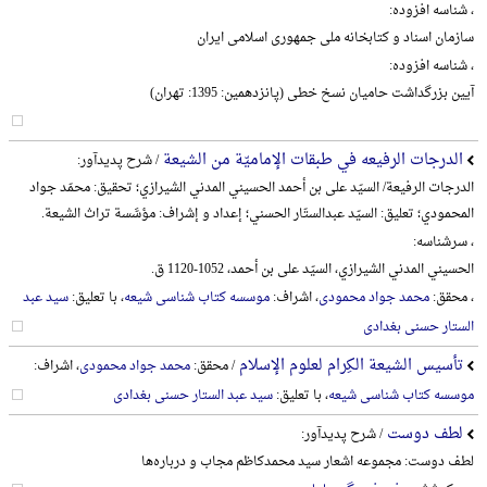
، شناسه افزوده:
سازمان اسناد و کتابخانه ملی جمهوری اسلامی ایران
، شناسه افزوده:
آیین بزرگداشت حامیان نسخ خطی (پانزدهمین: 1395: تهران)
الدرجات الرفیعه في طبقات الإمامیّة من الشیعة
/ شرح پدیدآور:
الدرجات الرفیعة/ السیّد علی بن أحمد الحسیني المدني الشیرازي؛ تحقیق: محمّد جواد
المحمودي؛ تعلیق: السیّد عبدالستّار الحسني؛ إعداد و إشراف: مؤسَّسة تراث الشیعة.
، سرشناسه:
الحسیني المدني الشیرازي، السیّد علی بن أحمد، 1052-1120 ق.
، محقق:
محمد جواد محمودی
، اشراف:
موسسه کتاب شناسی شیعه
، با تعلیق:
سید عبد
الستار حسنی بغدادی
تأسیس الشیعة الکِرام لعلوم الإسلام
/ محقق:
محمد جواد محمودی
، اشراف:
موسسه کتاب شناسی شیعه
، با تعلیق:
سید عبد الستار حسنی بغدادی
لطف دوست
/ شرح پدیدآور:
لطف دوست: مجموعه اشعار سید محمدکاظم مجاب و درباره‌ها