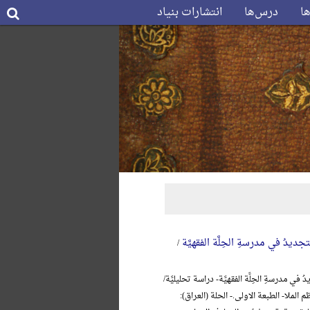
ها
درس‌ها
انتشارات بنیاد
جدیدُ في مدرسةِ الحِلَّة الفقهیَّة
/
 في مدرسةِ الحِلَّة الفقهیَّة- دراسة تحلیلیَّة/
 الملا- الطبعة الاولی.- الحلة (العراق):