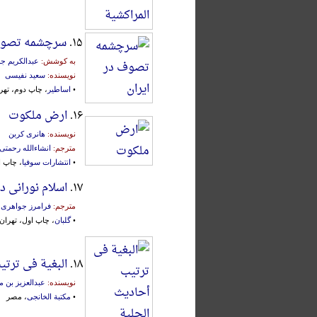
۱۵.
سرچشمه تصوف 
به کوشش:
عبدالکریم جر
نویسنده:
سعید نفیسی
•
اساطیر
، چاپ دوم، تهران، ۵
۱۶.
ارض ملکوت
نویسنده:
هانری کربن
مترجم:
انشاءالله رحمتی
•
انتشارات سوفیا
، چاپ اول، ت
۱۷.
اسلام نورانی د
مترجم:
فرامرز جواهری ن
•
گلبان
، چاپ اول، تهران، ۱۳۷۹
۱۸.
البغیة فی ترتی
نویسنده:
عبدالعزیز بن 
•
مکتبة الخانجی
، مصر