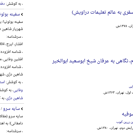
، به کوشش:
دفت
ی‌ به‌ عالم‌ تعلیمات‌ دراویش‌)
سفینه بولون
سفینه بولونیا/ 
۱۳۷ش.
شهریار شاهین د
، سرشناسه:
افشار، ایرج، 1304-1389
، شناسه افزوده:
افشین وفایی، محمد،
 نگاهی به عرفان شیخ ابوسعید ابوالخیر
، شناسه افزوده:
شاهین دژی، شهریار،
، به کوشش:
استا
یی
وفایی
، به کوش
ول، تهران، ۱۳۶۳ش.
شاهین دژی
، به
سایه سرو
/ 
وفیه
سایه سرو (مقال
ن زرین کوب
دامغانی)/ به اه
ش دوم، تهران، ۱۳۸۰ش.
، سرشناسه: