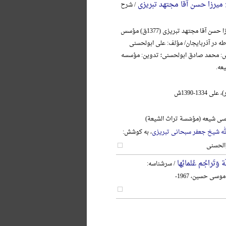
ج میرزا حسن آقا مجتهد تبریزی
/ شرح
آیةالله حاج میرزا حسن آقا مجتهد تبریزی (1377ق) مؤسس
در آذربایجان/ مؤلف: علی ابولحسنی
ش: محمد صادق ابولحسنی؛ تدوین: مؤسسه
عه.
1334-1390ش
ی شیعه (مؤسّسة تراث الشیعة)
لله شیخ جعفر سبحانی تبریزی
، به کوشش:
الحسنی
 وَتَراجُم عُلمائِها
/ سرشناسه:
وسی حسین، 1967-