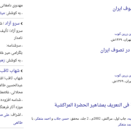
مهدوی دامغانی، احم
ف ایران
، به کوشش:
میث
سرو آزاد
/ ش
سرو آزاد/ تألیف
ن زرین کوب
نامدار
، ۱۳۶۹ش.
، سرشناسه:
در تصوف ایران
بلگرامی، میر غلام‌علی، 6
، به کوشش:
زهره
شهاب ثاقب
ن زرین کوب
شهاب ثاقب/ اشر
۱۳۶۹ش.
عبدالحسین طالع
محلاتی، غلامعل
، شناسه افزوده:
ة فی التعریف بمشاهیر الحضرة المراکشیة
موزه آثار فره
، اشراف:
علی مح
یه
، چاپ اول، مراکش، 2002م.، 2 جلد، محقق:
حسن جلاب
و
احمد متفکر
، با
طالعی
مد متفکر