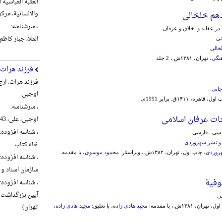
العتبة العباسیة
والانسانیة، مرکز تراث ال
دهم خلخالی
، سرشناسه:
در عقاید و اخلاق و عرفان
الملا، جبار کاظم شنب
نی
خالی
هنگی
، تهران، ۱۳۸۱ش.، 2 جلد
فرزند هرات
فرزند هرات: ار
انی
اوجبی.
، قاهره، ۱۴۱۱ق. برابر 1991م.
، سرشناسه:
ت عرفان اسلامی
اوجبی، علی، 1343-، گردآورنده
، شناسه افزوده:
یسی ـ فارسی
خاه کتاب
و نشر سهروردی
روردی
، چاپ اول، تهران، ۱۳۸۲ش.، ویراستار:
محمود موسوی
، با مقدمه:
، شناسه افزوده:
سازمان اسناد و 
وفیة
، شناسه افزوده:
ی
تهران)
هران، ۱۳۸۱ش.، با مقدمه:
مجید هادی زاده
، با تعلیق:
مجید هادی زاده
،