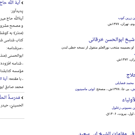
آیة الله حا
پدیدآور:
ن زرین کوب
 تهران، ۱۳۷۷ش.
و مصحح مشروطه 
(منذر)؛ به کوش
 شیخ ابوالحسن خرقانی
کتاب شناسی شی
، سرشناسه:
او بضمیمه منتخب نورالعلم منقول از نسخه خطی لندن
ابوالحسنی (منذر)، علی 
۱۳۷۲ش.
، شناسه افزوده:
مؤسسه کتابشناس
لاج
، با مقدمه:
آیة ا
محمد فضایلی
محمد صادق ابو
ش
، بی جا، ۱۳۷۸ش.، مصحح:
لوئی ماسینیون
مَدرسةُ الحلّة
أولیاء
الحسینيّ، حیدر م
ن بسیونی زغلول
ول، بیروت، ۱۴۰۶ق.
 فی مقامات الشیخ ابی سعید