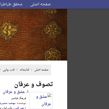
صفحه اصلی
محقق طباطبا
صفحه اصلی
/ کتابخانه /
کتب چاپی
/
تصوف و عرفان
۱.
عشق و عرفان
فرهنگ قیاسی
نویسنده:
مهشید مشیری
•
نشر البرز
، چاپ اول، تهران،