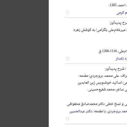
د، 1305-
م کرمی
رح پدیدآور:
: میرغلام‌علی بلگرامی/ به کوشش زهره
111-1200 ق
 نامدار
/ شرح پدیدآور:
اف: علی محمد، بروجردی؛ مقدمه:
ی؛ اساتید خوشنویس زین العابدین
ی ساغر، محمد شفیع‌حسینی.
نگی و نسخ خطی دکتر محمدصادق محفوظی
مد بروجردی
، با مقدمه:
دکتر عبدالحسین