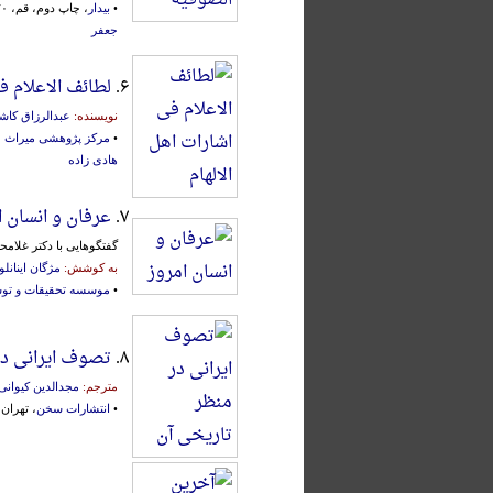
•
بیدار
، چاپ دوم، قم، ۱۳۷۰ش.، محقق:
جعفر
۶.
لطائف الاعلام ف
نویسنده:
عبدالرزاق کاش
•
مرکز پژوهشی میراث 
هادی زاده
۷.
عرفان و انسان ا
گفتگوهایی‌ با دکتر غلامحسی
به کوشش:
مژگان اینانلو
•
موسسه تحقیقات و توس
۸.
تصوف ایرانی در
مترجم:
مجدالدین کیوانی
•
انتشارات سخن
، تهران، ۱۳۸۳