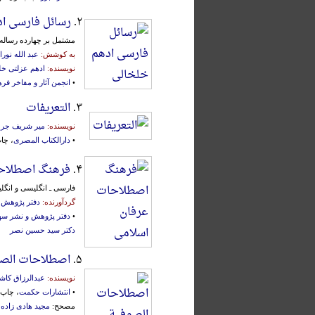
۲.
رسائل فارسی ا
مشتمل بر چهارده رساله 
به کوشش:
عبد الله نورا
نویسنده:
ادهم عزلتی خل
•
انجمن آثار و مفاخر فر
۳.
التعریفات
نویسنده:
میر شریف جرج
•
دارالکتاب المصری
، چاپ اول
۴.
فرهنگ اصطلاحا
فارسی ـ انگلیسی و انگل
گردآورنده:
دفتر پژوهش 
•
دفتر پژوهش و نشر سه
دکتر سید حسین نصر
۵.
اصطلاحات الص
نویسنده:
عبدالرزاق کاش
•
انتشارات حکمت
، چاپ اول، ت
مصحح:
مجید هادی زاده