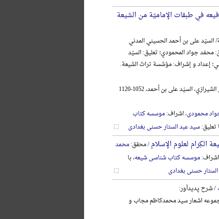
فیعه في طبقات الإمامیّة من الشیعة
/ السیّد علی بن أحمد الحسیني المدني
: محمّد جواد المحمودي؛ تعلیق: السیّد
ني؛ إعداد و إشراف: مؤسَّسة تراث الشیعة.
الحسیني المدني الشیرازي، السیّد علی بن أحمد، 1052-1120
واد محمودی
، اشراف:
موسسه کتاب
ا تعلیق:
سید عبد الستار حسنی بغدادی
ة الکِرام لعلوم الإسلام
/ محقق:
محمد
اشراف:
موسسه کتاب شناسی شیعه
، با
الستار حسنی بغدادی
/ شرح پدیدآور:
وعه اشعار سید محمدکاظم مجاب و