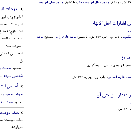
محمد کمال ابراهیم جعفر
، با تعلیق:
محمد کمال ابراهیم
الدرجات الر
/ شرح پدیدآور:
ی اشارات اهل الالهام
الدرجات الرفیعة
الشیرازي؛ تحقیق
ی
مکتوب
، چاپ اول، قم، ۱۳۷۹ش.، با تعلیق:
مجید هادی زاده
، مصحح:
مجید
عبدالستّار الحس
، سرشناسه:
مروز
ق.
ن‌ ابراهیمی‌ دینانی‌ ... [ودیگران‌]
، محقق:
محمد ج
شناسی شیعه
، ب
عه علوم انسانی
، چاپ اول، تهران، ۱۳۸۴ش.
تأسیس الشیع
 منظر تاریخی آن
جواد محمودی
، 
تعلیق:
سید عبد 
ش.
لطف دوست
لطف دوست: مجم
درباره‌ها