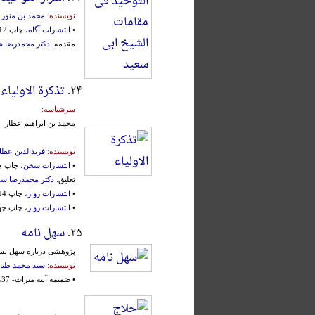
نویسنده:
محمد بن منور
•
انتشارات آگاه
، چاپ 12م، تهران، ۱۳۹۷ش.، 2 جلد، محقق:
مقدمه:
دکتر محمدرضا ش
۲۴.
تذکرة الاولیاء
سرشناسه:
محمد بن ابراهیم عطار
نویسنده:
فریدالدین عطا
•
انتشارات سخن
، چاپ چهارم، تهر
تعلیق:
دکتر محمدرضا شف
•
انتشارات زوار
، چاپ 14م، تهران، ۱۳۸۳ش.، مصحح:
•
انتشارات زوار
، چاپ چهارم، ت
۲۵.
سهل نامه
پژوهشی درباره سهل تست
نویسنده:
سید محمد طباط
• ضمیمه آینه میراث- 37،