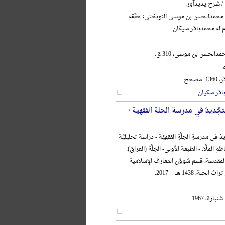
/ شرح پدیدآور:
 محمدالحسن بن موسی النوبختی؛ حقّقه
م له محمدباقر ملیکان.
دالحسن بن موسی، 310 ق.
:
مصحح
قر ملکیان
تجَّدیدُ في مدرسة الحلة الفقهیة
/
 فی مدرسةِ الحِلَّةِ الفقهیِّة - دراسة تحلیلیَّة
ظم الملَّا. - الطبعة الأولی- الحِلَّة (العراق):
 المقدسة، قسم شوؤن المعارف الإسلامیة
لة، 1438 هـ. = 2017.
ارة، 1967-