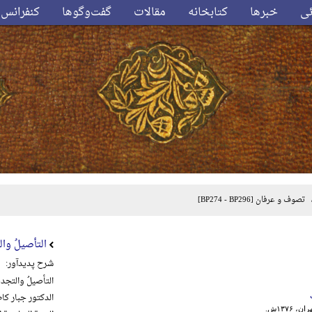
ئی
خبرها
کتابخانه
مقالات
گفت‌وگوها
کنفرانس‌
تصوف و عرفان
[BP274 - BP296]
التأصیلُ والت
شرح پدیدآور:
التأصیلُ والتجدیدُ
الدکتور جبار کاظم
 ۱۳۷۶ش.