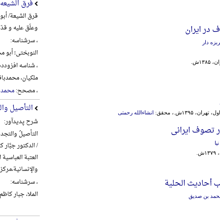
فرق الشیعه
قرق الشیعة/ أبو
وعلّق علیه و قدّ
در ایران
، سرشناسه:
بزه دار
النوبختی؛ أبو محم
۱۳۸ش.
، شناسه افزودده
ملکیان، محمدباقر، 1360- 
، مصحح:
محمدبا
التأصیل وال
هران، ۱۳۹۵ش.، محقق:
انشاءالله رحمتی
شرح پدیدآور:
ر تصوف ایرانی
التأصیلُ والتجدیدُ
یا
/ الدکتور جبَّار کا
ش.
العتبة العباسیة
والإنسانیة،‌مرکز تراث الح
ب أحادیث الحلیة
، سرشناسه:
الملا، جبار کاظم شنب
محمد بن صدیق