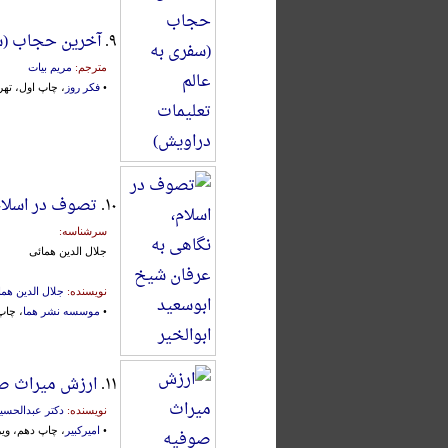
۹.
آخرین حجاب (سفر
مترجم:
مریم بیات
•
فکر روز
، چاپ اول، تهران، ۸
۱۰.
تصوف در اسلام،
سرشناسه:
جلال الدین همائی
نویسنده:
جلال الدین هما
•
موسسه نشر هما
، چاپ ا
۱۱.
ارزش میراث ص
نویسنده:
دکتر عبدالحسی
•
امیرکبیر
، چاپ دهم، ویرای