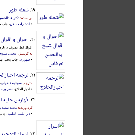
۱۹.
شعله طور
نویسنده:
دکتر عبدالحسی
•
انتشارات سخن
، چاپ دوم،
۲۰.
احوال و اقوال
اقوال اهل تصوف درباره 
به کوشش:
مجتبی مینوی
•
طهوری
، چاپ پنجم، تهران، 
۲۱.
ترجمه اخبارالح
مترجم:
سودابه فضایلی
،
• اخبار الحلاج،
نشر پرس
۲۲.
فهارس حلیة ال
گردآورنده:
محمد سعید ب
•
دار الکتب العلمیة
، چاپ ا
۲۳.
اسرار التوحید