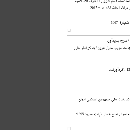
 المقدسة، قسم شؤون المعارف الاسلامیه
حلة، 1438هـ. = 2017
ارة، 1967-
/ شرح پدیدآور:
ج‌نامه نجیب مایل هروی/ به کوشش علی
کتابخانه ملی جمهوری اسلامی ایران
آیین بزرگداشت حامیان نسخ خطی (پانزدهمین: 1395: