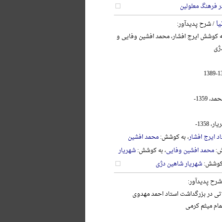
ر فرهنگ معلولین
یا
/ شرح پدیدآور:
به کوشش ایرج افشار، محمد افشین وفایی و
ژی
 1359-
 1358-
د ایرج افشار
، به کوشش:
محمد افشین
ش:
محمد افشین وفایی
، به کوشش:
شهریار
 کوشش:
شهریار شاهین دژی
شرح پدیدآور:
اتی در بزرگداشت استاد احمد مهدوی
تمام میثم کرمی