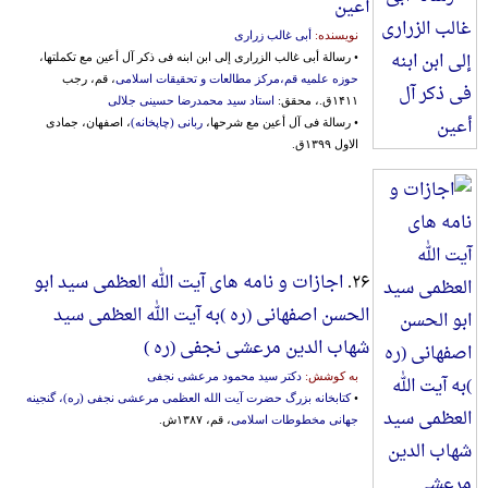
أعین
نویسنده:
أبی غالب زراری
• رسالة أبی غالب الزراری إلی ابن ابنه فی ذکر آل أعین مع تکملتها،
حوزه علمیه قم،مرکز مطالعات و تحقیقات اسلامی
، قم، رجب
۱۴۱۱ق.، محقق:
استاد سید محمدرضا حسینی جلالی
• رسالة فی آل أعین مع شرحها،
ربانی (چاپخانه)
، اصفهان، جمادی
الاول ۱۳۹۹ق.
۲۶.
اجازات و نامه های آیت الله العظمی سید ابو
الحسن اصفهانی (ره )به آیت الله العظمی سید
شهاب الدین مرعشی نجفی (ره )
به کوشش:
دکتر سید محمود مرعشی نجفی
•
کتابخانه بزرگ حضرت آیت الله العظمی مرعشی نجفی (ره)، گنجینه
جهانی مخطوطات اسلامی
، قم، ۱۳۸۷ش.