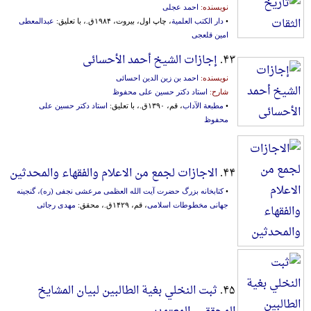
نویسنده:
احمد عجلی
•
دار الکتب العلمیة
، چاپ اول، بیروت، ۱۹۸۴ق.، با تعلیق:
عبدالمعطی
امین قلعجی
۴۳.
إجازات الشیخ أحمد الأحسائی
نویسنده:
احمد بن زین الدین احسائی
شارح:
استاد دکتر حسین علی محفوظ
•
مطبعة الآداب
، قم، ۱۳۹۰ق.، با تعلیق:
استاد دکتر حسین علی
محفوظ
۴۴.
الاجازات لجمع من الاعلام والفقهاء والمحدثین
•
کتابخانه بزرگ حضرت آیت الله العظمی مرعشی نجفی (ره)، گنجینه
جهانی مخطوطات اسلامی
، قم، ۱۴۲۹ق.، محقق:
مهدی رجائی
۴۵.
ثبت النخلي بغیة الطالبین لبیان المشایخ