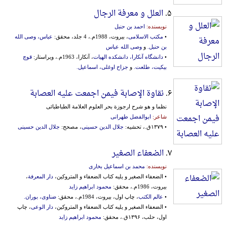
۵.
العلل و معرفة الرجال
نویسنده:
احمد بن حنبل
•
مکتب الاسلامی
، بیروت، 1988م.، 4 جلد، محقق:
عباس، وصی الله
بن حنبل.
و
وصی الله عباس
•
دانشگاه آنکارا، دانشکده الهیات
، آنکارا، 1963م.، ویراستار:
قوچ
بیکیت، طلعت.
و
جزاح اوغلی، اسماعیل.
۶.
نقاوة الإصابة فیمن اجمعت علیه العصابة
نظما و هو شرح ارجوزة بحر العلوم العلامة الطباطبائی
شاعر:
ابوالفضل طهرانی
• ۱۳۷۹ق.، تحشیه:
جلال الدین حسینی
، مصحح:
جلال الدین حسینی
۷.
الضعفاء الصغیر
نویسنده:
محمد بن اسماعیل بخاری
• الضعفاء الصغیر و یلیه کتاب الضعفاء و المتروکین،
دار المعرفة
،
بیروت، 1986م.، محقق:
محمود ابراهیم زاید
•
عالم الکتب
، چاپ اول، بیروت، 1984م.، محقق:
ضناوی، بوران.
• الضعفاء الصغیر و یلیه کتاب الضعفاء و المتروکین،
دار الوعی
، چاپ
اول، حلب، ۱۳۹۶ق.، محقق:
محمود ابراهیم زاید