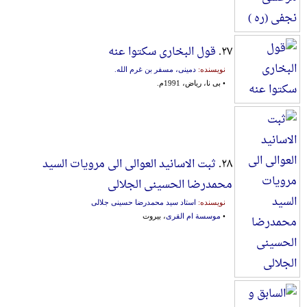
۲۷.
قول البخاری سکتوا عنه
نویسنده:
دمینی، مسفر بن غرم الله.
• بی نا، ریاض، 1991م.
۲۸.
ثبت الاسانید العوالی الی مرویات السید
محمدرضا الحسینی الجلالی
نویسنده:
استاد سید محمدرضا حسینی جلالی
•
موسسة ام القری
، بیروت