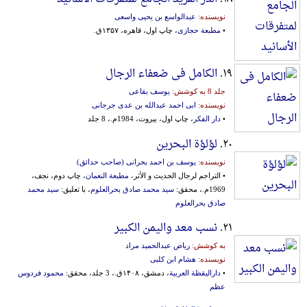
نویسنده:
عبدالواسع بن یحیی واسعی
•
مطبعة حجازی
، چاپ اول، قاهره، ۱۳۵۷ق.
۱۹.
الکامل فی ضعفاء الرجال
جلد 8 به کوشش:
یوسف بقاعی
نویسنده:
ابی احمد عبدالله بن عدی جرجانی
•
دار الفکر
، چاپ اول، بیروت، 1984م.، 8 جلد
۲۰.
لؤلؤة البحرین
نویسنده:
یوسف بن احمد بحرانی (صاحب حدائق)
• التراجم لرجال الحدیث و الأثر،
مطبعة النعمان
، چاپ دوم، نجف،
1969م.، محقق:
سید محمد صادق بحرالعلوم
، با تعلیق:
سید محمد
صادق بحرالعلوم
۲۱.
نسب معد والیمن الکبیر
به کوشش:
ریاض عبدالحمید مراد
نویسنده:
هشام ابن کلبی
•
دارالیقظة العربیة
، دمشق، ۱۴۰۸ق.، 3 جلد، محقق:
محمود فردوس
عظم