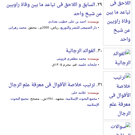
۲۹.
السابق و اللاحق فی تباعد ما بین وفاة راویین
عن شیخ واحد
نویسنده:
احمد بن علی خطیب بغدادی
•
دار الصمیعی للنشر والتوزیع
، ریاض، 2000م.، محقق:
محمد زهرانی
۳۰.
الفوائد الرجالیة
نویسنده:
محمد مظفری قزوینی
•
چاپخانه علمیه
، قم، محرم ۱۴۰۵ق.
۳۱.
ترتیب خلاصة الأقوال فی معرفة علم الرجال
نویسنده:
علامه حلی
•
مجمع البحوث الإسلامیة
، مشهد، ۱۳۸۱ش.، مصحح:
مجمع البحوث
الإسلامیة