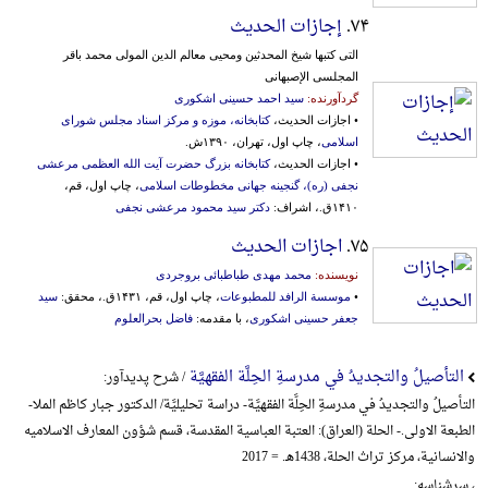
۷۴.
إجازات الحدیث
التی کتبها شیخ المحدثین ومحیی معالم الدین المولی محمد باقر
المجلسی الإصبهانی
گردآورنده:
سید احمد حسینی اشکوری
• اجازات الحدیث،
کتابخانه، موزه و مرکز اسناد مجلس شورای
اسلامی
، چاپ اول، تهران، ۱۳۹۰ش.
• اجازات الحدیث،
کتابخانه بزرگ حضرت آیت الله العظمی مرعشی
نجفی (ره)، گنجینه جهانی مخطوطات اسلامی
، چاپ اول، قم،
۱۴۱۰ق.، اشراف:
دکتر سید محمود مرعشی نجفی
۷۵.
اجازات الحدیث
نویسنده:
محمد مهدی طباطبائی بروجردی
•
موسسة الرافد للمطبوعات
، چاپ اول، قم، ۱۴۳۱ق.، محقق:
سید
جعفر حسینی اشکوری
، با مقدمه:
فاضل بحرالعلوم
التأصیلُ والتجدیدُ في مدرسةِ الحِلَّة الفقهیَّة
/ شرح پدیدآور:
التأصیلُ والتجدیدُ في مدرسةِ الحِلَّة الفقهیَّة- دراسة تحلیلیَّة/ الدکتور جبار کاظم الملا-
الطبعة الاولی.- الحلة (العراق): العتبة العباسیة المقدسة، قسم شؤون المعارف الاسلامیه
والانسانیة، مرکز تراث الحلة، 1438هـ. = 2017
، سرشناسه: