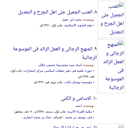
۸.
العتب الجمیل علی اهل الجرح و التعدیل
نویسنده:
محمد ابن عقیل
•
هیئه البحوث الاسلامیة
، چاپ اول، ۱۳۹۱ق.
۹.
المنهج الرجالی و العمل الرائد فی الموسوعة
الرجالیة
نویسنده:
استاد سید محمدرضا حسینی جلالی
•
حوزه علمیه قم، دفتر تبلیغات اسلامی، مرکز انتشارات
، چاپ اول،
قم، ۱۳۷۸ش.
•
مؤسسه بوستان کتاب
، چاپ دوم، قم، ۱۴۲۲ق.
۱۰.
الاسامی و الکنی
نویسنده:
احمد
•
مکتبة الغرباء الاثریة
، چاپ اول، مدینه، 1994م.، 4 جلد، محقق:
دخیل، یوسف بن محمد.
، اشراف:
حماد بن محمد انصاری
۱۱.
تصحیح تراثنا الرجالی