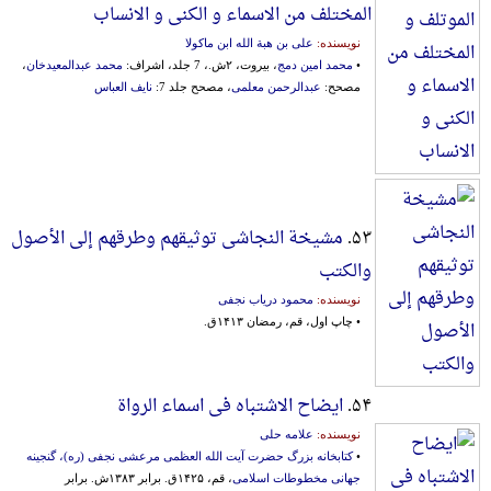
المختلف من الاسماء و الکنی و الانساب
نویسنده:
علی بن هبة الله ابن ماکولا
•
محمد امین دمج
، بیروت، ۲ش.، 7 جلد، اشراف:
محمد عبدالمعیدخان
،
مصحح:
عبدالرحمن معلمی
، مصحح جلد 7:
نایف العباس
۵۳.
مشیخة النجاشی توثیقهم وطرقهم إلی الأصول
والکتب
نویسنده:
محمود دریاب نجفی
• چاپ اول، قم، رمضان ۱۴۱۳ق.
۵۴.
ایضاح الاشتباه فی اسماء الرواة
نویسنده:
علامه حلی
•
کتابخانه بزرگ حضرت آیت الله العظمی مرعشی نجفی (ره)، گنجینه
جهانی مخطوطات اسلامی
، قم، ۱۴۲۵ق. برابر ۱۳۸۳ش. برابر