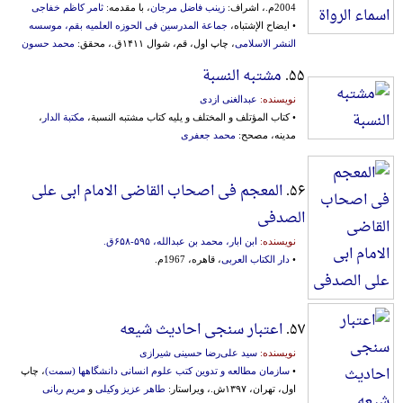
2004م.، اشراف:
زینب فاضل مرجان
، با مقدمه:
ثامر کاظم خفاجی
• ایضاح الإشتباه،
جماعة ‌المدرسین‌ فی‌ ‌الحوزه‌ ‌العلمیه‌ بقم‌، موسسه‌
‌النشر ‌الاسلامی‌
، چاپ اول، قم، شوال ۱۴۱۱ق.، محقق:
محمد حسون
۵۵.
مشتبه النسبة
نویسنده:
عبدالغنی ازدی
• کتاب المؤتلف و المختلف و یلیه کتاب مشتبه النسبة،
مکتبة الدار
،
مدینه، مصحح:
محمد جعفری
۵۶.
المعجم فی اصحاب القاضی الامام ابی علی
الصدفی
نویسنده:
ابن ابار، محمد بن عبدالله، ۵۹۵-‎۶۵۸ق.
•
دار الکتاب العربی
، قاهره، 1967م.
۵۷.
اعتبار سنجی احادیث شیعه
نویسنده:
سید علی‌رضا حسینی شیرازی
•
سازمان مطالعه و تدوین‌ کتب‌ علوم‌ انسانی‌ دانشگاهها (سمت‌)
، چاپ
اول، تهران، ۱۳۹۷ش.، ویراستار:
طاهر عزیز وکیلی
و
مریم ربانی