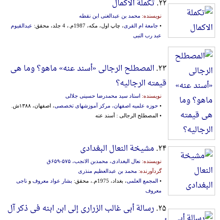
۲۲.
تکملة الاکمال
نویسنده:
محمد بن عبدالغنی ابن نقطه
•
جامعة ام القری
، چاپ اول، مکه، 1987م.، 4 جلد، محقق:
عبدالقیوم
عبد رب النبی
۲۳.
المصطلح الرجالی «أسند عنه» ماهو؟ وما هی
قیمته الرجالیه؟
نویسنده:
استاد سید محمدرضا حسینی جلالی
•
حوزه علمیه اصفهان، مرکز آموزشهای تخصصی
، اصفهان، ۱۳۸۸ش.
• المصطلح الرجالی : أسند عنه
۲۴.
مشیخة النعال البغدادی
نویسنده:
نعال البغدادی، محمدبن الانجب، ۵۷۵-‎۶۵۹ق
گردآورنده:
محمد بن عبدالعظیم منذری
•
المجمع العلمی
، بغداد، 1975م.، محقق:
بشار عواد معروف
و
ناجی
معروف
۲۵.
رسالة أبی غالب الزراری إلی ابن ابنه فی ذکر آل