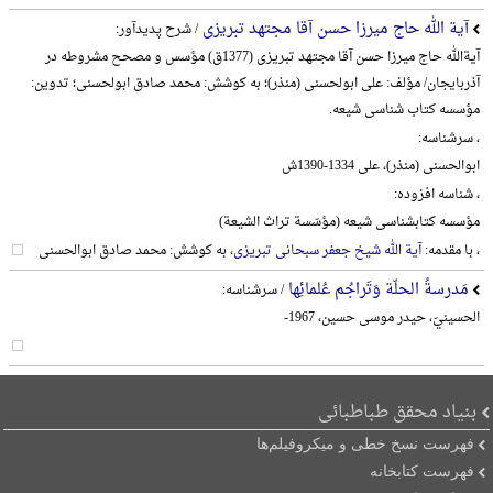
آیة الله حاج میرزا حسن آقا مجتهد تبریزی
/ شرح پدیدآور:
آیةالله حاج میرزا حسن آقا مجتهد تبریزی (1377ق) مؤسس و مصحح مشروطه در
آذربایجان/ مؤلف: علی ابولحسنی (منذر)؛ به کوشش: محمد صادق ابولحسنی؛ تدوین:
مؤسسه کتاب شناسی شیعه.
، سرشناسه:
ابوالحسنی (منذر)، علی 1334-1390ش
، شناسه افزوده:
مؤسسه کتابشناسی شیعه (مؤسّسة تراث الشیعة)
، با مقدمه:
آیة الله شیخ جعفر سبحانی تبریزی
، به کوشش: محمد صادق ابوالحسنی
مَدرسةُ الحلّة وَتَراجُم عُلمائِها
/ سرشناسه:
الحسینيّ، حیدر موسی حسین، 1967-
بنیاد محقق طباطبائی
فهرست نسخ خطی و میکروفیلم‌ها
فهرست کتابخانه