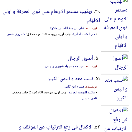
۴۹.
تهذیب مستمر الاوهام علی ذوی المعرفة و اولی
الافهام
نویسنده:
علی بن هبة الله ابن ماکولا
•
دار الکتب العلمیة
، چاپ اول، بیروت، 1990م.، محقق:
کسروی حسن
۵۰.
أصول الرجال
نویسنده:
سید محمدجواد شبیری زنجانی
۵۱.
نسب معد و الیمن الکبیر
نویسنده:
هشام ابن کلبی
•
مکتبة النهضة العربیة
، چاپ اول، بیروت، 1988م.، 2 جلد، محقق:
ناجی حسن
۵۲.
الاکمال فی رفع الارتیاب عن الموتلف و