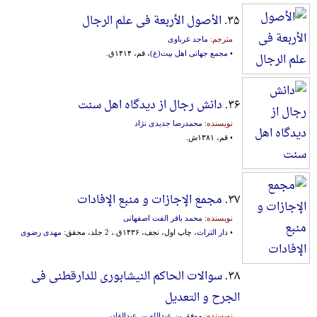
۳۵.
الأصول الأربعة فی علم الرجال
مترجم:
ماجد غرباوی
•
مجمع جهانی اهل بیت(ع)
، قم، ۱۴۱۴ق.
۳۶.
دانش رجال از دیدگاه اهل سنت
نویسنده:
محمدرضا جدیدی نژاد
• قم، ۱۳۸۱ش.
۳۷.
مجمع الإجازات و منبع الإفادات
نویسنده:
محمد باقر الفت اصفهانی
•
دار التراث
، چاپ اول، نجف، ۱۴۳۶ق.، 2 جلد، محقق:
مهدی رضوی
۳۸.
سوالات الحاکم النیشابوری للدارقطنی فی
الجرح و التعدیل
نویسنده:
موفق بن عبدالله بن عبدالقادر