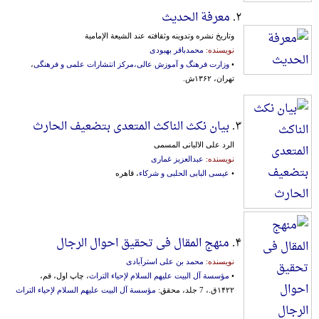
۲.
معرفة الحدیث
وتاریخ نشره وتدوینه وثقافته عند الشیعة الإمامیة
نویسنده:
محمدباقر بهبودی
•
وزارت فرهنگ و آموزش عالی،مرکز انتشارات علمی و فرهنگی
،
تهران، ۱۳۶۲ش.
۳.
بیان نکث الناکث المتعدی بتضعیف الحارث
الرد علی الالبانی المسمی
نویسنده:
عبدالعزیز غماری
•
عیسی البابی الحلبی و شرکاء
، قاهره
۴.
منهج المقال فی تحقیق احوال الرجال
نویسنده:
محمد بن علی استرآبادی
•
مؤسسة آل البیت علیهم السلام لإحیاء التراث
، چاپ اول، قم،
۱۴۲۲ق.، 7 جلد، محقق:
مؤسسة آل البیت علیهم السلام لإحیاء التراث