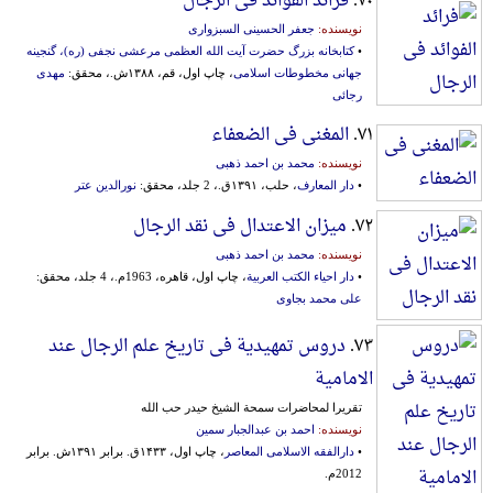
۷۰.
فرائد الفوائد فی الرجال
نویسنده:
جعفر الحسینی السبزواری
•
کتابخانه بزرگ حضرت آیت الله العظمی مرعشی نجفی (ره)، گنجینه
جهانی مخطوطات اسلامی
، چاپ اول، قم، ۱۳۸۸ش.، محقق:
مهدی
رجائی
۷۱.
المغنی فی الضعفاء
نویسنده:
محمد بن احمد ذهبی
•
دار المعارف
، حلب، ۱۳۹۱ق.، 2 جلد، محقق:
نورالدین عتر
۷۲.
میزان الاعتدال فی نقد الرجال
نویسنده:
محمد بن احمد ذهبی
•
دار احیاء الکتب العربیة
، چاپ اول، قاهره، 1963م.، 4 جلد، محقق:
علی محمد بجاوی
۷۳.
دروس تمهیدیة فی تاریخ علم الرجال عند
الامامیة
تقریرا لمحاضرات سمحة الشیخ حیدر حب الله
نویسنده:
احمد بن عبدالجبار سمین
•
دارالفقه الاسلامی المعاصر
، چاپ اول، ۱۴۳۳ق. برابر ۱۳۹۱ش. برابر
2012م.