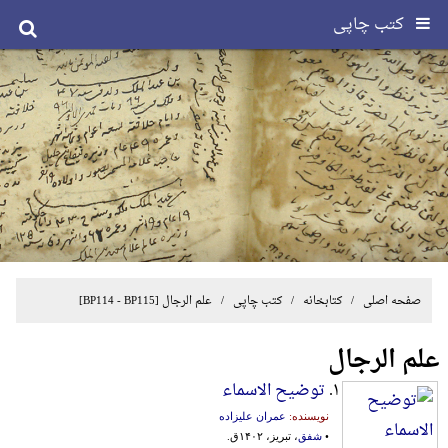
کتب چاپی
صفحه اصلی
/ کتابخانه /
کتب چاپی
/
علم الرجال
[BP114 - BP115]
علم الرجال
۱.
توضیح الاسماء
نویسنده:
عمران علیزاده
•
شفق
، تبریز، ۱۴۰۲ق.