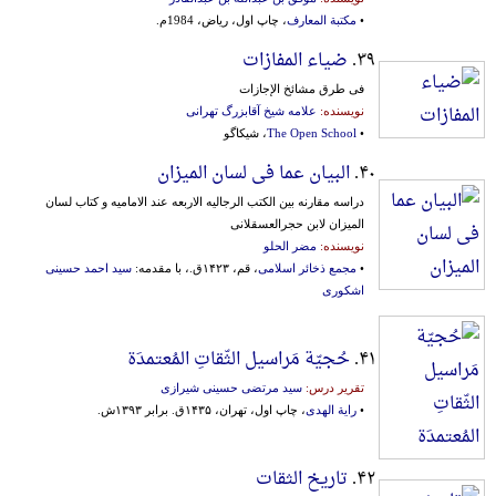
•
مکتبة المعارف
، چاپ اول، ریاض، 1984م.
۳۹.
ضیاء المفازات
فی طرق مشائخ الإجازات
نویسنده:
علامه شیخ آقابزرگ تهرانی
•
The Open School
، شیکاگو
۴۰.
البیان عما فی لسان المیزان
دراسه‌ مقارنه‌ بین‌ الکتب‌ الرجالیه‌ الاربعه‌ عند الامامیه‌ و کتاب‌ لسان‌
المیزان‌ لابن‌ حجرالعسقلانی‌
نویسنده:
مضر الحلو
•
مجمع ذخائر اسلامی
، قم، ۱۴۲۳ق.، با مقدمه:
سید احمد حسینی
اشکوری
۴۱.
حُجیّة مَراسیل الثّقاتِ المُعتمدَة
تقریر درس:
سید مرتضی حسینی شیرازی
•
رایة الهدی
، چاپ اول، تهران، ۱۴۳۵ق. برابر ۱۳۹۳ش.
۴۲.
تاریخ الثقات