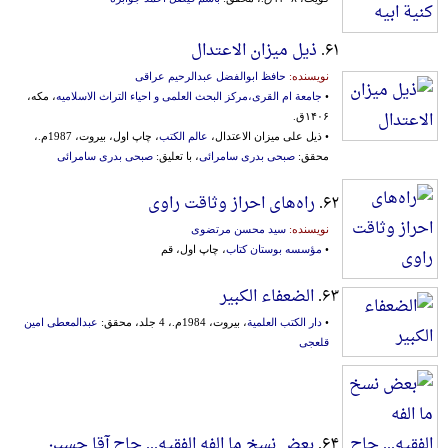
۶۱.
ذیل میزان الاعتدال
نویسنده:
حافظ ابوالفضل عبدالرحیم عراقی
•
جامعة ام القری،مرکز البحث العلمی و احیاء التراث الاسلامیه
، مکه،
۱۴۰۶ق.
• ذیل علی میزان الاعتدال،
عالم الکتب
، چاپ اول، بیروت، 1987م.،
محقق:
صبحی بدری سامرائی
، با تعلیق:
صبحی بدری سامرائی
۶۲.
راه‌های احراز وثاقت راوی
نویسنده:
سید محسن مرتضوی
•
مؤسسه بوستان کتاب
، چاپ اول، قم
۶۳.
الضعفاء الکبیر
•
دار الکتب العلمیة
، بیروت، 1984م.، 4 جلد، محقق:
عبدالمعطی امین
قلعجی
۶۴.
بعض نسخ ما الفه الفقیه... حاج آقا حسین