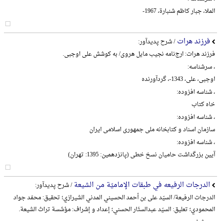
الملا، جبار کاظم شنبارة، 1967-
فرزند هرات
/ شرح پدیدآور:
فرزند هرات: ارج‌نامه نجیب مایل هروی/ به کوشش علی اوجبی.
، سرشناسه:
اوجبی، علی، 1343-، گردآورنده
، شناسه افزوده:
خاه کتاب
، شناسه افزوده:
سازمان اسناد و کتابخانه ملی جمهوری اسلامی ایران
، شناسه افزوده:
آیین بزرگداشت حامیان نسخ خطی (پانزدهمین: 1395: تهران)
الدرجات الرفیعه في طبقات الإمامیّة من الشیعة
/ شرح پدیدآور:
الدرجات الرفیعة/ السیّد علی بن أحمد الحسیني المدني الشیرازي؛ تحقیق: محمّد جواد
المحمودي؛ تعلیق: السیّد عبدالستّار الحسني؛ إعداد و إشراف: مؤسَّسة تراث الشیعة.