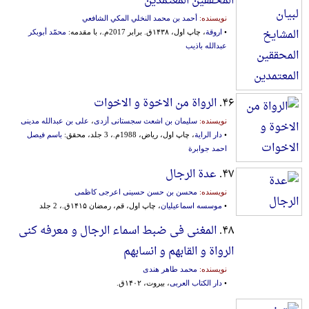
المحققین المعتمدین
نویسنده:
أحمد بن محمد النخلي المکي الشافعي
•
اروقة
، چاپ اول، ۱۴۳۸ق. برابر 2017م.، با مقدمه:
محمّد أبوبکر
عبدالله باذیب
۴۶.
الرواة من الاخوة و الاخوات
نویسنده:
سلیمان بن اشعث سجستانی أزدی
،
علی بن عبدالله مدینی
•
دار الرایة
، چاپ اول، ریاض، 1988م.، 3 جلد، محقق:
باسم فیصل
احمد جوابرة
۴۷.
عدة الرجال
نویسنده:
محسن بن حسن حسینی اعرجی کاظمی
•
موسسه اسماعیلیان
، چاپ اول، قم، رمضان ۱۴۱۵ق.، 2 جلد
۴۸.
المغنی فی ضبط اسماء الرجال و معرفه کنی
الرواة و القابهم و انسابهم
نویسنده:
محمد طاهر هندی
•
دار الکتاب العربی
، بیروت، ۱۴۰۲ق.