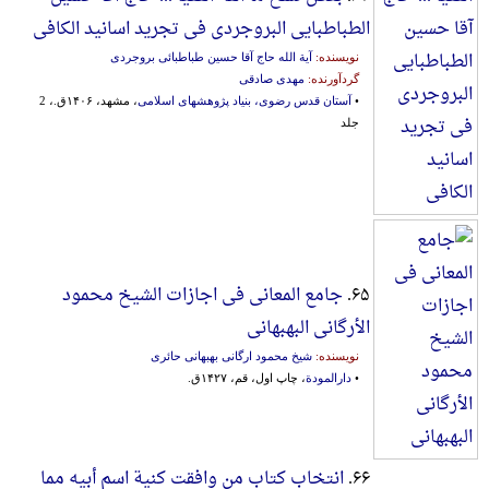
الطباطبایی البروجردی فی تجرید اسانید الکافی
نویسنده:
آیة الله حاج آقا حسین طباطبائی بروجردی
گردآورنده:
مهدی صادقی
•
آستان قدس رضوی، بنیاد پژوهشهای اسلامی
، مشهد، ۱۴۰۶ق.، 2
جلد
۶۵.
جامع المعانی فی اجازات الشیخ محمود
الأرگانی البهبهانی
نویسنده:
شیخ محمود ارگانی بهبهانی حائری
•
دارالمودة
، چاپ اول، قم، ۱۴۲۷ق.
۶۶.
انتخاب کتاب من وافقت کنیة اسم أبیه مما