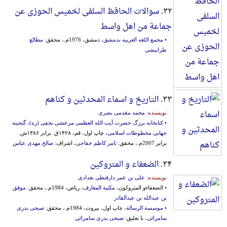
۳۲.
سوالات الحافظ السلفی لخمیس الحوزی عن
جماعة من اهل واسط
•
مجمع اللغه العربیه بدمشق
، دمشق، 1976م.، محقق:
مطالع
طرابیشی
۳۳.
التاریخ و اسماء المحدثین و کناهم
نویسنده:
محمد مقدمی بصری
•
کتابخانه بزرگ حضرت آیت الله العظمی مرعشی نجفی (ره)، گنجینه
جهانی مخطوطات اسلامی
، چاپ اول، قم، ۱۴۲۸ق. برابر ۱۳۸۶ش.
برابر 2007م.، محقق:
ثامر کاظم خفاجی
، اشراف:
صالح مهدی عباس
۳۴.
الضعفاء و المتروکین
نویسنده:
علی بن عمر دارقنطی بغدادی
• الضعفاءو المتروکون،
مکتبة المعارف
، ریاض، 1984م.، محقق:
موفق
بن عبدالله بن عبدالقادر
•
موسسة الرسالة
، چاپ اول، بیروت، 1984م.، محقق:
صبحی بدری
سامرائی
، با تعلیق:
صبحی بدری سامرائی