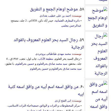
۵۸.
موضح اوهام الجمع و التفریق
نویسنده:
احمد بن علی خطیب بغدادی
•
دائرة المعارف العثمانیة
، حیدر آباد دکن، 1959م.، 2 جلد، مصحح:
عبدالرحمن معلمی
۵۹.
رجال السید بحر العلوم المعروف بالفوائد
الرجالیة
نویسنده:
محمد مهدی طباطبائی بروجردی
• رجال السید بحر العلوم،
مطبعة الآداب
، چاپ اول، نجف، ۱۳۸۶ق.، 4
جلد، محقق:
سید محمد صادق بحرالعلوم
و
حسین بحرالعلوم
، با تعلیق:
سید محمد صادق بحرالعلوم
و
حسین بحرالعلوم
۶۰.
من وافق اسمه اسم أبیه من وافق اسمه کنیة
ابیه
نویسنده:
ابی الفتح ازدی
•
مرکز المخطوطات و التراث و الوثائق،جمعیةاحیاء التراث الاسلامی
،
کویت، ۱۴۰۸ق.، محقق:
باسم فیصل احمد جوابرة