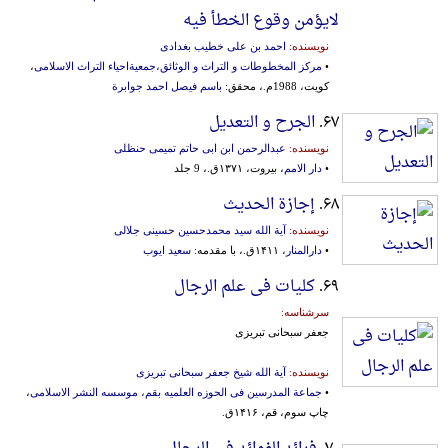
لایؤمن وقوع الخطأ فیه
نویسنده:
احمد بن علی خطیب بغدادی
•
مرکز المخطوطات و التراث و الوثائق،جمعیةاحیاء التراث الاسلامی
،
کویت، 1988م.، محقق:
باسم فیصل احمد جوابرة
۶۷.
الجرح و التعدیل
نویسنده:
عبدالرحمن ابن ابی حاتم تمیمی حنظلی
•
دار الامم
، بیروت، ۱۳۷۱ق.، 9 جلد
۶۸.
إجازة الحدیث
نویسنده:
آیة الله سید محمدحسین حسینی جلالی
•
دارالمنار
، ۱۴۱۱ق.، با مقدمه:
سعید ایوب
۶۹.
کلیات فی علم الرجال
سرشناسه:
جعفر سبحانی تبریزی
نویسنده:
آیة الله شیخ جعفر سبحانی تبریزی
•
جماعة ‌المدرسین‌ فی‌ ‌الحوزه‌ ‌العلمیه‌ بقم‌، موسسه‌ ‌النشر ‌الاسلامی‌
،
چاپ سوم، قم، ۱۴۱۶ق.