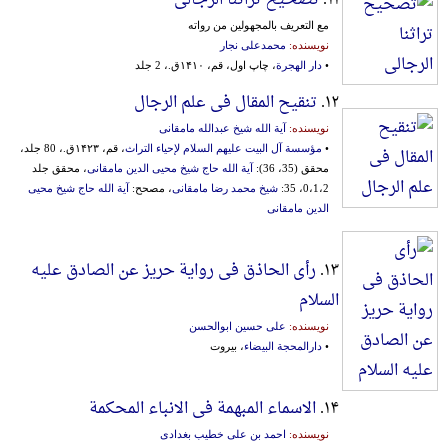
مع التعریف بالمجهولین من رواته
نویسنده:
محمدعلی نجار
•
دار الهجرة
، چاپ اول، قم، ۱۴۱۰ق.، 2 جلد
۱۲.
تنقیح المقال فی علم الرجال
نویسنده:
آیة الله شیخ عبدالله مامقانی
•
مؤسسة آل البیت علیهم السلام لإحیاء التراث
، قم، ۱۴۲۳ق.، 80 جلد،
محقق (35، 36):
آیة الله حاج شیخ محیی الدین مامقانی
، محقق جلد
0،1،2، 35:
شیخ محمد رضا مامقانی
، مصحح:
آیة الله حاج شیخ محیی
الدین مامقانی
۱۳.
رأی الحاذق فی روایة حریز عن الصادق علیه
السلام
نویسنده:
علی حسین ابوالحسن
•
دارالمحجة البیضاء
، بیروت
۱۴.
الاسماء المبهمة فی الانباء المحکمة
نویسنده:
احمد بن علی خطیب بغدادی