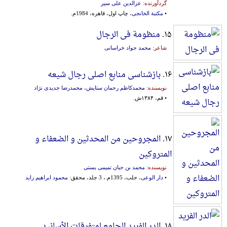
گردآورنده:
عزالدین‌ علی‌ سیر
•
مکتبة الخانجی
، چاپ اول، قاهره، 1984م.
۱۵.
منظومة فی الرجال
شاعر:
محمد جواد خراسانی
۱۶.
بازشناسی منابع اصلی رجال شیعه
نویسنده:
محمدکاظم رحمان ستایش
،
محمدرضا جدیدی نژاد
• قم، ۱۳۸۴ش.
۱۷.
المجروحین من المحدثین و الضعفاء و
المتروکین
نویسنده:
محمد بن حبان تمیمی بستی
•
دار الوعی
، حلب، 1395م.، 3 جلد، محقق:
محمود ابراهیم زاید
۱۸.
الدر الفرید الجامع لمتفرقات الأسانید