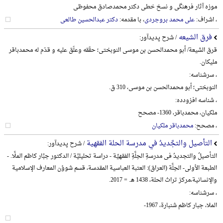
موزه آثار فرهنگی و نسخ خطی دکتر محمدصادق محفوظی
، اشراف:
علی محمد بروجردی
، با مقدمه:
دکتر عبدالحسین طالعی
فرق الشیعه
/ شرح پدیدآور:
قرق الشیعة/ أبو محمدالحسن بن موسی النوبختی؛ حقّقه وعلّق علیه و قدّم له محمدباقر
ملیکان.
، سرشناسه:
النوبختی؛ أبو محمدالحسن بن موسی، 310 ق.
، شناسه افزودده:
ملکیان، محمدباقر، 1360- مصحح
، مصحح:
محمدباقر ملکیان
التأصیل والتجَّدیدُ في مدرسة الحلة الفقهیة
/ شرح پدیدآور:
التأصیلُ والتجدیدُ فی مدرسةِ الحِلَّةِ الفقهیِّة - دراسة تحلیلیَّة / الدکتور جبَّار کاظم الملَّا. -
الطبعة الأولی- الحِلَّة (العراق): العتبة العباسیة المقدسة، قسم شوؤن المعارف الإسلامیة
والإنسانیة،‌مرکز تراث الحلة، 1438 هـ. = 2017.
، سرشناسه:
الملا، جبار کاظم شنبارة، 1967-