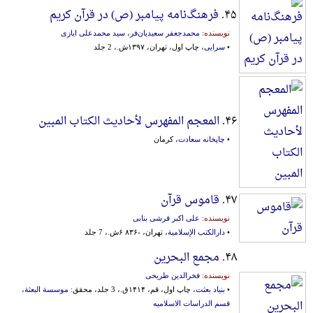
۴۵.
فرهنگ‌نامه پیامبر (ص) در قرآن کریم
نویسنده:
محمد‌جعفر سعیدیان‌فر
،
سید محمدعلی ایازی
•
سرایی
، چاپ اول، تهران، ۱۳۹۷ش.، 2 جلد
۴۶.
المعجم المفهرس لأحادیث الکتاب المبین
•
چاپخانه سعادت
، کرمان
۴۷.
قاموس قرآن
نویسنده:
علی اکبر قرشی بنابی
•
دارالکتب الإسلامیة
، تهران، -۸۳۶ ۶ش.، 7 جلد
۴۸.
مجمع البحرین
نویسنده:
فخرالدین طریحی
•
بنیاد بعثت
، چاپ اول، قم، ۱۴۱۴ق.، 3 جلد، محقق:
موسسة البعثة،
قسم الدراسات الاسلامیه