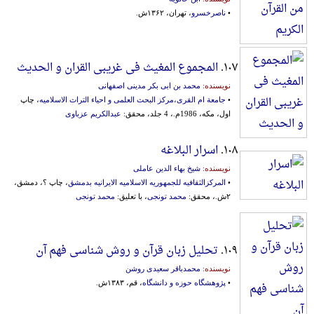
•
ناصرخسرو
، تهران، ۱۳۶۲ش.
۱۰۷.
المجموع المغیث فی غریبی القران و الحدیث
نویسنده:
محمد بن ابی بکر مدینی اصفهانی
•
جامعة ام القری،مرکز البحث العلمی و احیاء التراث الاسلامیه
، چاپ
اول، مکه، 1986م.، 4 جلد، محقق:
عبدالکریم عزباوی
۱۰۸.
اسرار البلاغه
نویسنده:
شیخ بهاء الدین عاملی
•
المرکزالثقافیه للجمهوریه الاسلامیه الایرانیه بدمشق
، چاپ ؟، دمشق،
۲ش.، محقق:
محمد تونجی
، با تعلیق:
محمد تونجی
۱۰۹.
تحلیل زبان قرآن و روش شناسی فهم آن
نویسنده:
محمدباقر سعیدی روشن
•
پژوهشگاه حوزه و دانشگاه
، قم، ۱۳۸۳ش.