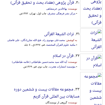
۳۰.
قرآن پژوهی (هفتاد بحث و تحقیق قرآنی)
نویسنده:
بهاءالدین خرمشاهی
•
مرکز نشر فرهنگی مشرق
، چاپ اول، تهران، ۱۳۷۲ش.
۳۱.
تراث الشیعة القرآنی
به کوشش:
محمدعلی مهدوی راد
،
فتح الله نجارزادگان
،
علی فاضلی
•
مکتبة علوم القرآن المختصة
، قم، ۱۴۲۷ق.، 4 جلد
۳۲.
قرآن در اسلام
نویسنده:
آیة الله سید محمدحسین طباطبائی (علامه طباطبائی)
•
مؤسسه انتشارات هجرت
، چاپ دوم، قم، ۱۳۶۹ش.
۳۳.
مجموعه مقالات بیست و ششمین دوره
مسابقات بین المللی قرآن کریم
نویسنده:
گروهی از نویسندگان