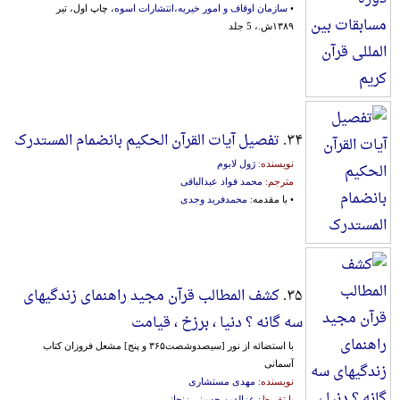
•
سازمان اوقاف و امور خیریه،انتشارات اسوه
، چاپ اول، تیر
۱۳۸۹ش.، 5 جلد
۳۴.
تفصیل آیات القرآن الحکیم بانضمام المستدرک
نویسنده:
ژول لابوم
مترجم:
محمد فواد عبدالباقی
• با مقدمه:
محمدفرید وجدی
۳۵.
کشف المطالب قرآن مجید راهنمای زندگیهای
سه گانه ؟ دنیا ، برزخ ، قیامت
با استضائه از نور [سیصدوشصت۳۶۵ و پنج] مشعل فروزان کتاب
آسمانی
نویسنده:
مهدی مستشاری
با تقريظ:
عزالدین حسینی زنجانی