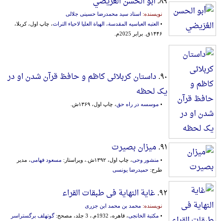
۸۹.
أبو الحسن العُرَیضي
نویسنده:
استاد سید محمدرضا حسینی جلالی
•
العتبه العباسیه المقدسة، الهیاة العلیا لاحیاء التراث
، چاپ اول، کربلا،
۱۴۴۶ق. برابر 2025م.
۹۰.
داستان کربلائی کاظم و حافظ قرآن شدن او در
یک لحظه
•
موسسه در راه حق
، چاپ اول، ۱۳۶۹ش.
۹۱.
میزان بصیرت
•
منشور وحی
، چاپ اول، ۱۳۹۲ش.، ویراستار:
مسعود فهامی
، مدیر
طرح:
حمیدرضا یونسی
۹۲.
غایة النهایة فی طبقات القراء
نویسنده:
محمد بن محمد ابن جزری
•
مکتبة الخانجی
، قاهره، 1932م.، 3 جلد، مصحح:
گوتهلف برگستراسر