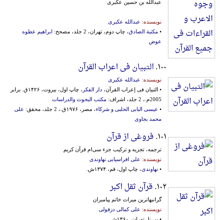
عبدالله بن حسین عکبری
نویسنده:
عبدالله عکبری
•
مکتبة الصادق
، چاپ دوم، تهران، 2 جلد، مصحح:
ابراهیم عطوه
عوض
۱۰۰.
التبیان فی اعراب القرآن
نویسنده:
عبدالله عکبری
• التبیان فی إعراب القرآن،
دار الفکر
، چاپ اول، بیروت، ۱۴۲۶ق. برابر
2005م.، 2 جلد، اشراف:
مکتب البحوث والدراسات
•
عیسی البابی الحلبی و شرکاء
، مصر، ۱۹۷۶ق.، 2 جلد، محقق:
علی
محمد بجاوی
۱۰۱.
فروغی از قرآن
ترجمه‌، تجزیه‌ و ترکیب‌ جزء سی‌ام‌ قرآن‌ کریم‌
نویسنده:
علی افراسیابی نهاوندی
•
نهاوندی
، چاپ اول، قم، ۱۳۷۴ش.
۱۰۲.
قرآن ثقل اکبر
گرانبهاترین میراث خاتم پیامبران
نویسنده:
علی کمالی دزفولی
• بی نا، تهران، ۱۳۶۰ش.