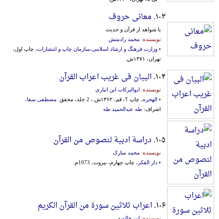
۱۰۳.
معانی حروف
با شواهد از قرآن و حدیث
نویسنده:
محمد رادمنش
•
وزارت فرهنگ و ارشاد اسلامی،سازمان چاپ و انتشارات
، چاپ اول،
تهران، ۱۳۷۱ش.
۱۰۴.
البیان فی غریب اعراب القرآن
نویسنده:
ابوالبرکات ابن انباری
•
الهجره
، چاپ ؟، قم، ۱۳۶۲ش.، 2 جلد، محقق:
مصطفی سقا
،
اشراف:
طه عبدالحمید طه
۱۰۵.
دراسة ادبیة لنصوص من القرآن
نویسنده:
محمد مبارک
•
دار الفکر
، چاپ چهارم، بیروت، 1973م.
۱۰۶.
اعراب ثلاثین سورة من القرآن الکریم
نویسنده:
ابن خالویه