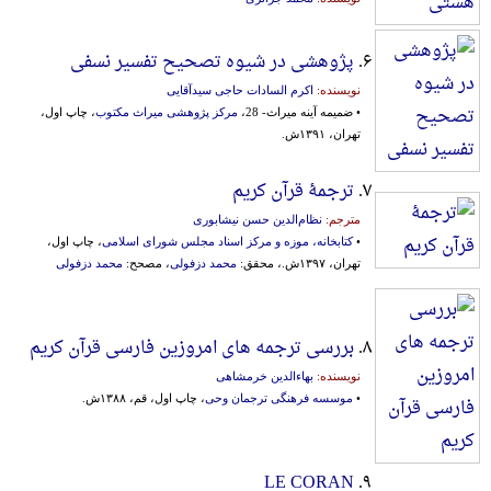
۶.
پژوهشی در شیوه تصحیح تفسیر نسفی
نویسنده:
اکرم السادات حاجی سیدآقایی
• ضمیمه آینه میراث- 28،
مرکز پژوهشی میراث مکتوب
، چاپ اول،
تهران، ۱۳۹۱ش.
۷.
ترجمۀ قرآن کریم
مترجم:
نظام‌الدین حسن نیشابوری
•
کتابخانه، موزه و مرکز اسناد مجلس شورای اسلامی
، چاپ اول،
تهران، ۱۳۹۷ش.، محقق:
محمد دزفولی
، مصحح:
محمد دزفولی
۸.
بررسی ترجمه های امروزین فارسی قرآن کریم
نویسنده:
بهاءالدین خرمشاهی
•
موسسه فرهنگی ترجمان وحی
، چاپ اول، قم، ۱۳۸۸ش.
LE CORAN
۹.