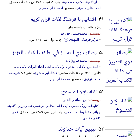
•
دار الاحیاء للکتب الاسلامیة
، چاپ ؟، نجف، ۱۳۷۸ق.، 6 جلد، محقق:
احمد علی حسینی
، مصحح:
احمد علی حسینی
۴۹.
آشنایی با فرهنگ لغات قرآن کریم
ویژه طلاب و دانشجویان
نویسنده:
محمدحسین حق جو
•
مرکز فرهنگی المهدی (ع)
، چاپ اول، قم، ۱۳۷۳ش.
۵۰.
بصائر ذوي التمییز في لطائف الکتاب العزیز
نویسنده:
محمد فیروزآبادی
•
المجلس الاعلی للشئون الإسلامیة، لجنة احیاء التراث الاسلامی
،
قاهره، 1964م.، 6 جلد، محقق:
عبدالعلیم طحاوی
، اشراف:
عویضه،
محمد توفیق.
، مصحح:
محمدعلی نجار
۵۱.
الناسخ و المنسوخ
نویسنده:
ابن العتائقی الحلی
•
کتابخانه بزرگ حضرت آیت الله العظمی مرعشی نجفی (ره)، گنجینه
جهانی مخطوطات اسلامی
، چاپ اول، قم، ۱۳۸۹ش.، محقق:
ثامر
کاظم خفاجی
۵۲.
تبیین آیات خداوند
نگاهی پدیدارشناسانه به اسلام