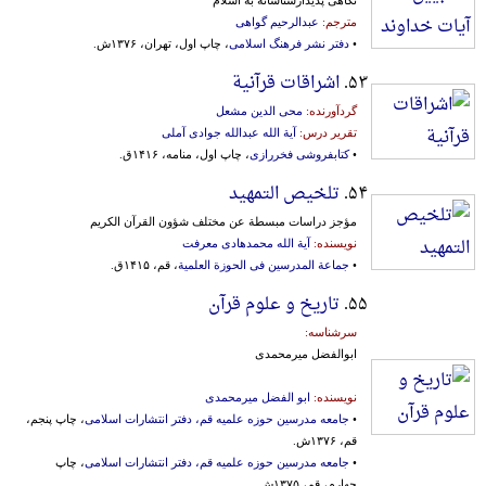
مترجم:
عبدالرحیم گواهی
•
دفتر نشر فرهنگ اسلامی
، چاپ اول، تهران، ۱۳۷۶ش.
۵۳.
اشراقات قرآنیة
گردآورنده:
محی الدین مشعل
تقریر درس:
آیة الله عبدالله جوادی آملی
•
کتابفروشی فخررازی
، چاپ اول، منامه، ۱۴۱۶ق.
۵۴.
تلخیص التمهید
مؤجز دراسات مبسطة عن مختلف شؤون القرآن الکریم
نویسنده:
آیة الله محمدهادی معرفت
•
جماعة المدرسین فی الحوزة العلمیة
، قم، ۱۴۱۵ق.
۵۵.
تاریخ و علوم قرآن
سرشناسه:
ابوالفضل میرمحمدی
نویسنده:
ابو الفضل میرمحمدی
•
جامعه مدرسین حوزه علمیه قم، دفتر انتشارات اسلامی
، چاپ پنجم،
قم، ۱۳۷۶ش.
•
جامعه مدرسین حوزه علمیه قم، دفتر انتشارات اسلامی
، چاپ
چهارم، قم، ۱۳۷۵ش.