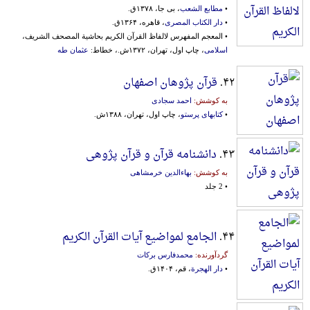
•
مطابع الشعب
، بی جا، ۱۳۷۸ق.
•
دار الکتاب المصری
، قاهره، ۱۳۶۴ق.
• المعجم المفهرس لالفاظ القرآن الکریم بحاشیة‌ المصحف‌ الشریف‌،
اسلامی
، چاپ اول، تهران، ۱۳۷۲ش.، خطاط:
عثمان طه
۴۲.
قرآن پژوهان اصفهان
به کوشش:
احمد سجادی
•
کتابهای پرستو
، چاپ اول، تهران، ۱۳۸۸ش.
۴۳.
دانشنامه قرآن و قرآن پژوهی
به کوشش:
بهاءالدین خرمشاهی
• 2 جلد
۴۴.
الجامع لمواضیع آیات القرآن الکریم
گردآورنده:
محمدفارس برکات
•
دار الهجرة
، قم، ۱۴۰۴ق.