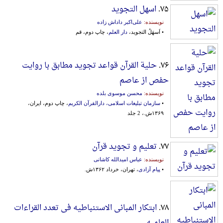
۷۵.
اسهل التجوید
نویسنده:
علی‌اکبر داداش زاده
• اَسهَلُ التجوید،
دار العلم
، چاپ دوم، قم
۷۶.
حلیة القرآن قواعد تجوید مطابق با روایت
حفص از عاصم
نویسنده:
محسن موسوی بلده
•
سازمان تبلیغات اسلامی، دارالقرآن الکریم
، چاپ دوم، ایران،
۱۳۶۹ش.، 2 جلد
۷۷.
تعلیم و تجوید قرآن
نویسنده:
عباس امیدالله کاشانی
•
پیام آزادی
، تهران، خرداد ۱۳۶۲ش.
۷۸.
ابتکار المبانی الاستنباطیه فی تعدد القراءات
العلمیه