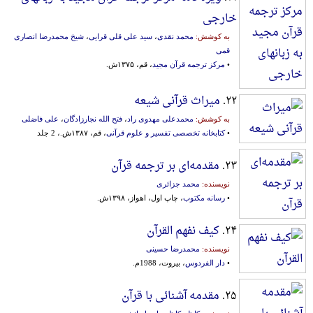
خارجی
به کوشش:
محمد نقدی
،
سید علی قلی قرایی
،
شیخ محمدرضا انصاری
قمی
•
مرکز ترجمه قرآن مجید
، قم، ۱۳۷۵ش.
۲۲.
میراث قرآنی شیعه
به کوشش:
محمدعلی مهدوی راد
،
فتح الله نجارزادگان
،
علی فاضلی
•
کتابخانه تخصصی تفسیر و علوم قرآنی
، قم، ۱۳۸۷ش.، 2 جلد
۲۳.
مقدمه‌ای بر ترجمه قرآن
نویسنده:
محمد جزائری
•
رسانه مکتوب
، چاپ اول، اهواز، ۱۳۹۸ش.
۲۴.
کیف نفهم القرآن
نویسنده:
محمدرضا حسینی
•
دار الفردوس
، بیروت، 1988م.
۲۵.
مقدمه آشنائی با قرآن