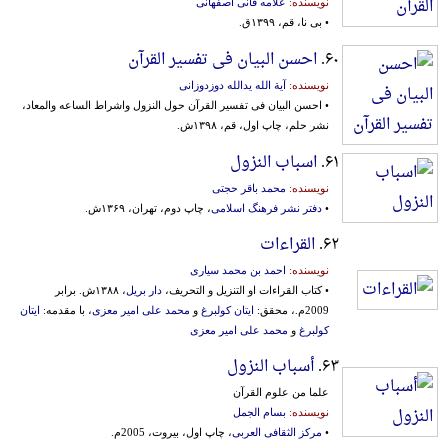
نویسنده:
علامه فانی اصفهانی
• بی نا، قم، ۱۳۹۹ق.
۶۰.
احسن البیان فی تفسیر القرآن
نویسنده:
آیة الله یدالله دوزدوزانی
• احسن البیان فی تفسیر القرآن حول النزول واشراط الساعه والمعاد،
نشر حلم، چاپ اول، قم، ۱۳۹۸ش.
۶۱.
اسباب النزول
نویسنده:
محمد باقر حجتی
•
دفتر نشر فرهنگ اسلامی
، چاپ دوم، تهران، ۱۳۶۹ش.
۶۲.
القراءات
نویسنده:
احمد بن محمد سیاری
• کتاب القراءات او التنزیل و التحریف،
دار بریل
، ۱۳۸۸ش. برابر
2009م.، محقق:
ایتان کولبرغ
و
محمد علی امیر معزی
، با مقدمه:
ایتان
کولبرغ
و
محمد علی امیر معزی
۶۳.
أسباب النزول
علما من علوم القرآن
نویسنده:
بسام الجمل
•
مرکز الثقافی العربی
، چاپ اول، بیروت، 2005م.