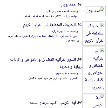
۶۴.
عدد چهل
نویسنده:
احمد مقدسی زنجانی
•
جهان
، تهران، ۱۳۹۰ق.، خطاط:
احمد نجفی زنجانی
۶۵.
الحروف المقطعة فی القرآن الکریم
نویسنده:
عبدالجبار شرارة
•
حوزه علمیه قم، دفتر تبلیغات اسلامی، مرکز انتشارات
، چاپ دوم،
قم، ۱۴۱۴ق.
۶۶.
السور القرآنیة الفضائل و الخواص و الآداب
روایة و تجربة
نویسنده:
مجتبی سویج
•
الشرایع
، چاپ اول، ویرایش دوم، قم، ۱۳۸۰ش.
۶۷.
آیة الکرسی، کلید درهای بسته