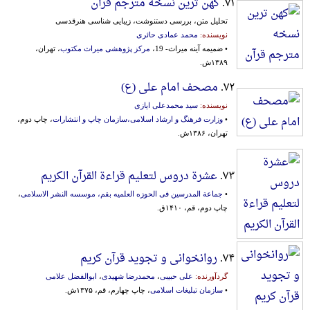
۷۱.
کهن ترین نسخه مترجم قرآن
تحلیل متن، بررسی دستنوشت، زیبایی شناسی هنرقدسی
نویسنده:
محمد عمادی حائری
• ضمیمه آینه میراث- 19،
مرکز پژوهشی میراث مکتوب
، تهران،
۱۳۸۹ش.
۷۲.
مصحف امام علی (ع)
نویسنده:
سید محمدعلی ایازی
•
وزارت فرهنگ و ارشاد اسلامی،سازمان چاپ و انتشارات
، چاپ دوم،
تهران، ۱۳۸۶ش.
۷۳.
عشرة دروس لتعلیم قراءة القرآن الکریم
•
جماعة ‌المدرسین‌ فی‌ ‌الحوزه‌ ‌العلمیه‌ بقم‌، موسسه‌ ‌النشر ‌الاسلامی‌
،
چاپ دوم، قم، ۱۴۱۰ق.
۷۴.
روانخوانی و تجوید قرآن کریم
گردآورنده:
علی حبیبی
،
محمدرضا شهیدی
،
ابوالفضل علامی
•
سازمان تبلیغات اسلامی
، چاپ چهارم، قم، ۱۳۷۵ش.