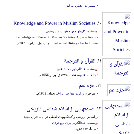
•
انتشارات انصاریان
، قم
Knowledge and Power in Muslim Societies
۱۰.
نویسنده:
کازوئو موریموتو
،
سجاد رضوی
• Knowledge and Power in Muslim Societies: Approaches in
Gerlach Press
Intellectual History،
، چاپ اول، برلین، 2023م.
۱۱.
القرآن و الترجمة
نویسنده:
عبدالرحیم محمد علی
•
چاپخانه علمیه
، نجف، ۱۳۷۵ق. برابر 1956م.
۱۲.
جزء عم
• عم جزء،
وزارت معارف عراق
، بغداد، 1962م.
۱۳.
قسمتهایی از اسلام شناسی تاریخی
بر اساس بررسی و کنجکاویهای لفظی در آیات قرآن مجید
نویسنده:
عبدالکریم نیری بروجردی
• بی نا، ۱۳۷۳ش.