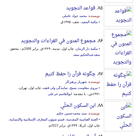
۸۵.
قواعد التجوید
نویسنده:
محمد جواد عاملی
•
مکتبة المفید
، نجف، ۱۳۷۵ق.
۸۶.
مجموع المتون في القراءات والتجوید
•
مکتبة دار الزمان
، چاپ اول، مدینه، ۱۴۲۹ق. برابر 2088م.، محقق:
سعدعبدالحکیم سعد
۸۷.
چگونه قرآن را حفظ کنیم
نویسنده:
شهریار پرهیزکار
•
نیروی مقاومت بسیج، نمایندگی ولی فقیه
، چاپ اول، تهران،
۱۳۷۱ش.، با مقدمه:
ابوالقاسم خزعلی
۸۸.
ابن السكون الحلّي
نویسنده:
سید محمدحسین حکیم
•
العتبة العباسیة المقدسة، قسم شؤون المعارف الإسلامیة والإنسانیة
،
چاپ اول، کربلا، ۱۴۴۴ق. برابر 2023م.