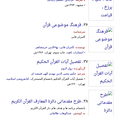
• مشهد، ۱۳۷۳ش.
۳۶.
فرهنگ موضوعی قرآن
سرشناسه:
کامران فانی
نویسنده:
کامران فانی
،
بهاءالدین خرمشاهی
•
انتشارات ناهید
، چاپ سوم، تهران، ۱۳۷۶ش.
۳۷.
تفصیل آیات القرآن الحکیم
گردآورنده:
ژول لابوم
مترجم:
حکیم محیی الدین مهدی الهی قمشه ای
• تفصیل آیات القرآن الحکیم بانضمام المستدرک،
کتابفروشی اسلامیه
،
تهران، ۱۳۶۰ش.
۳۸.
طرح مقدماتی دائرة المعارف القرآن الکریم
بانضمام برنامه ها و هدف های دار القرآن الکریم
به کوشش:
عبدالوهاب طالقانی