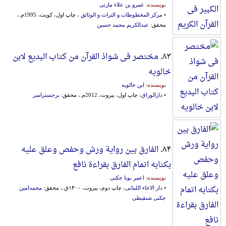
نویسنده:
عمرو بن علاء مازنی
•
مرکز المخطوطات و التراث و الوثائق
، چاپ اول، کویت، 1995م.،
محقق:
عبدالکریم محمد حسین
۸۳.
مختصر فی شواذ القرآن من کتاب البدیع لابن
خالویه
نویسنده:
ابن خالویه
•
دارالوراق
، چاپ اول، بیروت، 2012م.، محقق:
برجستراسر
۸۴.
الفارق بین روایة ورش وحفص وعلق علیه
بکتابه اتمام الفارق بقراءة نافع
نویسنده:
اعمر بوبا جکنی
•
دار الاخاء اللبنانی
، چاپ دوم، بیروت، ۱۴۰۰ق.، محقق:
محمدامین
جکنی شنقیطی