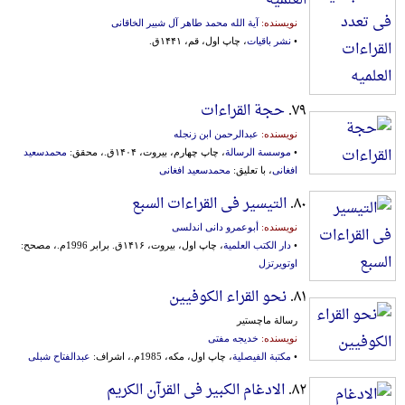
نویسنده:
آیة الله محمد طاهر آل شبیر الخاقانی
•
نشر باقیات
، چاپ اول، قم، ۱۴۴۱ق.
۷۹.
حجة القراءات
نویسنده:
عبدالرحمن ابن زنجله
•
موسسة الرسالة
، چاپ چهارم، بیروت، ۱۴۰۴ق.، محقق:
محمدسعید
افغانی
، با تعلیق:
محمدسعید افغانی
۸۰.
التیسیر فی القراءات السبع
نویسنده:
أبوعمرو دانی اندلسی
•
دار الکتب العلمیة
، چاپ اول، بیروت، ۱۴۱۶ق. برابر 1996م.، مصحح:
اوتویرتزل
۸۱.
نحو القراء الکوفیین
رسالة ماچستیر
نویسنده:
خدیجه مفتی
•
مکتبة الفیصلیة
، چاپ اول، مکه، 1985م.، اشراف:
عبدالفتاح شبلی
۸۲.
الادغام الکبیر فی القرآن الکریم