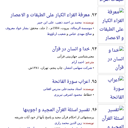
۹۳.
معرفة القراء الکبار علی الطبقات و الاعصار
نویسنده:
محمد بن احمد ذهبی
،
علی ابن جبیر
•
موسسة الرسالة
، بیروت، 1984م.، 2 جلد، محقق:
بشار عواد معروف
و
صالح مهدی عباس
و
شعیب ارناؤوط
۹۴.
خدا و انسان در قرآن
معنی‌شناسی جهان‌بینی قرآنی
مترجم:
احمد آرام
•
شرکت سهامی انتشار
، چاپ پنجم، تهران، ۱۳۸۱ش.
۹۵.
اعراب سورة الفاتحة
نویسنده:
استاد محمدعلی مدرس افغانی
• خطاط:
محمود اشرفی تبریزی
۹۶.
تفسیر اسئلة القرآن المجید و اجوبتها
پرسشهائی از احکام قرآن مجید و پاسخ بآنها از خود آیات شریفه
نویسنده:
زین الدین محمد رازی