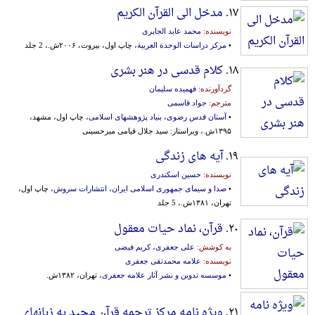
۱۷.
مدخل الی القرآن الکریم
نویسنده:
محمد عابد الجابری
•
مرکز دراسات الوحدة العربیة
، چاپ اول، بیروت، ۲۰۰۶ش.، 2 جلد
۱۸.
کلام قدسی در هنر بشری
گردآورنده:
فهمیده سلیمان
مترجم:
جواد قاسمی
•
آستان قدس رضوی، بنیاد پژوهشهای اسلامی
، چاپ اول، مشهد،
۱۳۹۵ش.، ویراستار: سید جلال قیامی میرحسینی
۱۹.
آیه های زندگی
نویسنده:
حسین اسکندری
•
صدا و سیمای جمهوری اسلامی ایران، انتشارات سروش
، چاپ اول،
تهران، ۱۳۸۱ش.، 5 جلد
۲۰.
قرآن، نماد حیات معقول
به کوشش:
علی جعفری
،
کریم فیضی
نویسنده:
علامه محمدتقی جعفری
•
موسسه تدوین و نشر آثار علامه جعفری
، تهران، ۱۳۸۲ش.
۲۱.
ویژه نامه مرکز ترجمه قرآن مجید به زبانهای