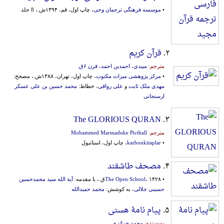
•
موسسه فرهنگی ترجمان وحی
، چاپ اول، قم، ۱۳۹۴ش.، 8 جلد
۲.
قرآن کریم
مترجم:
میبدی، ‌احمدبن‌ ‌احمد، قرن‌ ۶ق‌.
•
مرکز پژوهشی میراث مکتوب
، چاپ اول، تهران، ۱۳۸۸ش.، مصحح:
مهدی ملک ثابت
و
علی رواقی
، خطاط:
محمد حسین بن علی عسکر
ارسنجانی
The GLORIOUS QURAN
۳.
مترجم:
Mohammed Marmaduke Picthall
•
karbonkitaplar
، چاپ اول، استانبول
۴.
مصحف طاشقند
•
، ۱۴۲۸ق.، با مقدمه:
The Open School
آیة الله سید محمدحسین
حسینی جلالی
، به کوشش:
محمد حمیدالله
۵.
پیام نامۀ هستی
نویسنده:
محمد جزائری