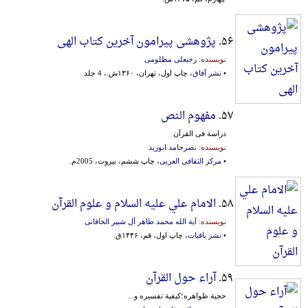
۵۶.
پژوهشی پیرامون آخرین کتاب الهی
نویسنده:
رجبعلی مظلومی
•
نشر آفاق
، چاپ اول، تهران، ۱۳۶۰ش.، 4 جلد
۵۷.
مفهوم النص
دراسة فی القرآن
نویسنده:
نصرحامد ابوزید
•
مرکز الثقافی العربی
، چاپ ششم، بیروت، 2005م.
۵۸.
الامام علي علیه السلام و علوم القرآن
نویسنده:
آیة الله محمد طاهر آل شبیر الخاقانی
•
نشر باقیات
، چاپ اول، قم، ۱۴۴۶ق.
۵۹.
آراء حول القرآن
حجیة ظواهره؛کیفیة تفسیره و...