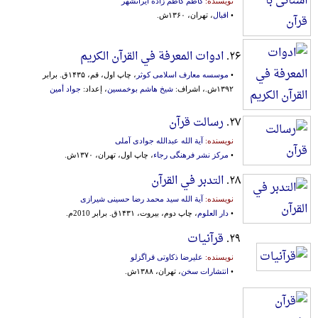
نویسنده:
کاظم کاظم زاده ایرانشهر
•
اقبال
، تهران، ۱۳۶۰ش.
۲۶.
ادوات المعرفة في القرآن الکریم
•
موسسه معارف اسلامی کوثر
، چاپ اول، قم، ۱۴۳۵ق. برابر
۱۳۹۲ش.، اشراف:
شیخ هاشم بوخمسین
، إعداد:
جواد أمین
۲۷.
رسالت قرآن
نویسنده:
آیة الله عبدالله جوادی آملی
•
مرکز نشر فرهنگی رجاء
، چاپ اول، تهران، ۱۳۷۰ش.
۲۸.
التدبر في القرآن
نویسنده:
آیة الله سید محمد رضا حسینی شیرازی
•
دار العلوم
، چاپ دوم، بیروت، ۱۴۳۱ق. برابر 2010م.
۲۹.
قرآنیات
نویسنده:
علیرضا ذکاوتی قراگزلو
•
انتشارات سخن
، تهران، ۱۳۸۸ش.