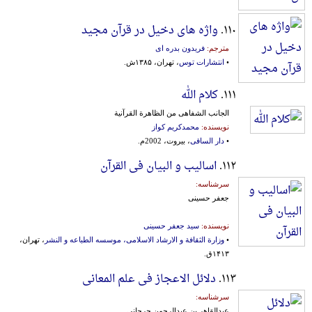
۱۱۰.
واژه های دخیل در قرآن مجید
مترجم:
فریدون بدره ای
•
انتشارات توس
، تهران، ۱۳۸۵ش.
۱۱۱.
کلام الله
الجانب الشفاهی من الظاهرة القرآنیة
نویسنده:
محمدکریم کواز
•
دار الساقی
، بیروت، 2002م.
۱۱۲.
اسالیب و البیان فی القرآن
سرشناسه:
جعفر حسینی
نویسنده:
سید جعفر حسینی
•
وزارة الثقافة و الارشاد الاسلامی، موسسه‌ ‌الطبا‌عه‌ و ‌النشر
، تهران،
۱۴۱۳ق.
۱۱۳.
دلائل الاعجاز فی علم المعانی
سرشناسه:
عبدالقاهر بن عبدالرحمن جرجانی