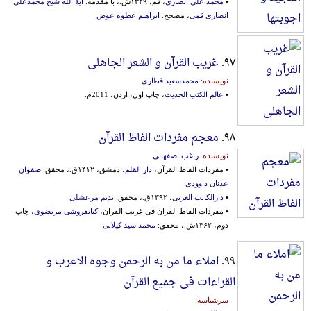
•
محمد علی انصاری
، قم، ۱۳۴۹ش.، با مقدمه:
آیة الله شیخ محمدعلی
انصاری قمی
، مصحح:
ابراهیم عطوه عوض
۹۷.
غریب القرآن و الشعر الجاهلی
نویسنده:
محمدسعید قطاری
•
عالم الکتب الحدیث
، چاپ اول، اردن، 2011م.
۹۸.
معجم مفردات الفاظ القرآن
نویسنده:
راغب اصفهانی
• مفردات الفاظ القرآن،
دار القلم
، دمشق، ۱۴۱۲ق.، محقق:
صفوان
عدنان داوودی
•
دارالکاتب العربی
، ۱۳۹۲ق.، محقق:
ندیم مرعشلی
• مفرد‌ات‌ ‌الفاظ ‌القر‌ان‌ فی غریب القران،
کتابفروشی مرتضوی
، چاپ
دوم، ۱۳۶۲ش.، محقق:
محمد سید کیلانی
۹۹.
املاء ما من به الرحمن وجوه الاعرب و
القراءات فی جمیع القرآن
سرشناسه: