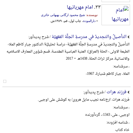
۳۳.
امام مهربانیها
نویسنده:
شیخ محمود ارگانی بهبهانی حائری
•
دارالمودة
، چاپ اول، قم، ۱۳۸۹ش.
التأصیلُ والتجدیدُ في مدرسةِ الحِلَّة الفقهیَّة
/ شرح پدیدآور:
التأصیلُ والتجدیدُ في مدرسةِ الحِلَّة الفقهیَّة- دراسة تحلیلیَّة/ الدکتور جبار کاظم الملا-
الطبعة الاولی.- الحلة (العراق): العتبة العباسیة المقدسة، قسم شؤون المعارف الاسلامیه
والانسانیة، مرکز تراث الحلة، 1438هـ. = 2017
، سرشناسه:
الملا، جبار کاظم شنبارة، 1967-
فرزند هرات
/ شرح پدیدآور:
فرزند هرات: ارج‌نامه نجیب مایل هروی/ به کوشش علی اوجبی.
، سرشناسه:
اوجبی، علی، 1343-، گردآورنده
، شناسه افزوده:
خاه کتاب