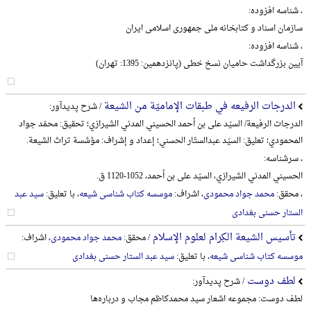
، شناسه افزوده:
سازمان اسناد و کتابخانه ملی جمهوری اسلامی ایران
، شناسه افزوده:
آیین بزرگداشت حامیان نسخ خطی (پانزدهمین: 1395: تهران)
الدرجات الرفیعه في طبقات الإمامیّة من الشیعة
/ شرح پدیدآور:
الدرجات الرفیعة/ السیّد علی بن أحمد الحسیني المدني الشیرازي؛ تحقیق: محمّد جواد
المحمودي؛ تعلیق: السیّد عبدالستّار الحسني؛ إعداد و إشراف: مؤسَّسة تراث الشیعة.
، سرشناسه:
الحسیني المدني الشیرازي، السیّد علی بن أحمد، 1052-1120 ق.
، محقق:
محمد جواد محمودی
، اشراف:
موسسه کتاب شناسی شیعه
، با تعلیق:
سید عبد
الستار حسنی بغدادی
تأسیس الشیعة الکِرام لعلوم الإسلام
/ محقق:
محمد جواد محمودی
، اشراف:
موسسه کتاب شناسی شیعه
، با تعلیق:
سید عبد الستار حسنی بغدادی
لطف دوست
/ شرح پدیدآور:
لطف دوست: مجموعه اشعار سید محمدکاظم مجاب و درباره‌ها