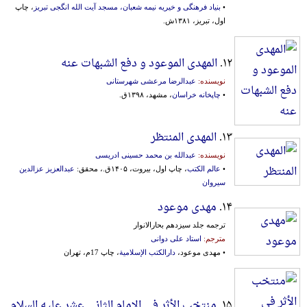
•
بنیاد فرهنگی‌ و خیریه‌ نیمه‌ شعبان‌، مسجد آیت‌ الله‌ انگجی‌ تبریز
، چاپ
اول، تبریز، ۱۳۸۱ش.
۱۲.
المهدی الموعود و دفع الشبهات عنه
نویسنده:
عبدالرضا مرعشی شهرستانی
•
چاپخانه خراسان
، مشهد، ۱۳۹۸ق.
۱۳.
المهدی المنتظر
نویسنده:
عبدالله بن محمد حسینی ادریسی
•
عالم الکتب
، چاپ اول، بیروت، ۱۴۰۵ق.، محقق:
عبدالعزیز عزالدین
سیروان
۱۴.
مهدی موعود
ترجمه جلد سیزدهم بحارالانوار
مترجم:
استاد علی دوانی
• مهدی موعود،
دارالکتب الإسلامیة
، چاپ 17م، تهران
۱۵.
منتخب الأثر فی الإمام الثانی عشر علیه السلام