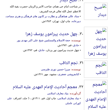
۲۹.
صبح دیدار
در شناخت امام حی همام، صاحب الامر و الزمان حضرت بقیة الله
الاعظم عجل الله تعالی فرجه الشریف
•
ستاد عالی هماهنگی و نظارت بر کانون های فرهنگی و هنری مساجد،
دبیرخانه
، چاپ اول، تهران، ۱۳۸۳ش.
۳۰.
چهل حدیث پیرامون یوسف زهرا
نویسنده:
حجة الاسلام والمسلمین شیخ علی اکبر مهدی پور
•
حاذق
، قم، ۱۳۷۲ش.
• چهل حدیث پیرامون نور یزدان،
حاذق
، قم، ۱۳۷۲ش.
۳۱.
نجم الثاقب
نویسنده:
میرزا حسین نوری طبرسی
•
کتابفروشی جعفری
، مشهد، مهر ۱۳۶۱ش.
۳۲.
معجم أحادیث الإمام المهدی علیه السلام
گردآورنده:
بنیاد معارف اسلامی
•
بنیاد معارف اسلامی
، چاپ اول، قم، ۱۴۱۱ق.، 5 جلد، اشراف:
علی
کورانی عاملی