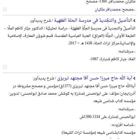
ملکیان، محمدباقر، 1360- مصحح
، مصحح:
محمدباقر ملکیان
التأصیل والتجَّدیدُ في مدرسة الحلة الفقهیة
/ شرح پدیدآور:
التأصیلُ والتجدیدُ فی مدرسةِ الحِلَّةِ الفقهیِّة - دراسة تحلیلیَّة / الدکتور جبَّار کاظم الملَّا. -
الطبعة الأولی- الحِلَّة (العراق): العتبة العباسیة المقدسة، قسم شوؤن المعارف الإسلامیة
والإنسانیة،‌مرکز تراث الحلة، 1438 هـ. = 2017.
، سرشناسه:
الملا، جبار کاظم شنبارة، 1967-
آیة الله حاج میرزا حسن آقا مجتهد تبریزی
/ شرح پدیدآور:
آیةالله حاج میرزا حسن آقا مجتهد تبریزی (1377ق) مؤسس و مصحح مشروطه در
آذربایجان/ مؤلف: علی ابولحسنی (منذر)؛ به کوشش: محمد صادق ابولحسنی؛ تدوین:
مؤسسه کتاب شناسی شیعه.
، سرشناسه:
ابوالحسنی (منذر)، علی 1334-1390ش
، شناسه افزوده:
مؤسسه کتابشناسی شیعه (مؤسّسة تراث الشیعة)