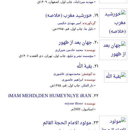
•
مهدیه میرداماد
، چاپ اول، اصفهان، ۱۴۰۹ق.
۱۹.
خورشید مغرب (خلاصه)
گردآورنده:
امیر مهدی حکیمی
•
دلیل ما
، چاپ اول، قم، ۱۳۸۵ش.
۲۰.
جهان بعد از ظهور
نویسنده:
محمد خادمی شیرازی
•
مؤسسه نشر و تبلیغ
، چاپ اول، تهران، ذی القعده ۱۴۰۶ق.
۲۱.
بقیة الله
به کوشش:
محمدمهدی عاشوری
نویسنده:
ابراهیم عاشوری
•
دار الفکر
، چاپ اول، قم، ۱۳۸۵ش.
iMAM MEHDi,DEN HUMEYNi,YE iRAN
۲۲.
نویسنده:
miyase ilknur
• استانبول، 2009م.
۲۳.
مولود الامام الحجة القائم