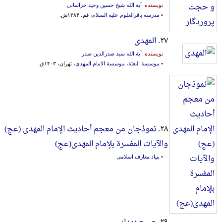
نویسنده:
آیة الله شیخ حسین وحید خراسانی
•
مدرسه باقرالعلوم علیه السلام
، قم، ۱۳۸۴ش.
۲۷.
المهدی
نویسنده:
آیة الله سید صدرالدین صدر
•
موسسة البعثة، موسسة الامام المهدی
، تهران، ۱۴۰۳ق.
۲۸.
نموذجان من معجم أحادیث الإمام المهدی (عج)
والآیات المفسرة بلإمام المهدی(عج)
•
بنیاد معارف اسلامی