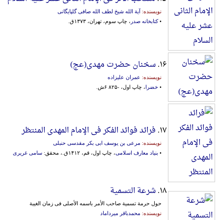
نویسنده:
آیة الله شیخ لطف الله صافی گلپایگانی
•
کتابخانه صدر
، چاپ سوم، تهران، ۱۳۷۳ق.
۱۶.
سخنان حضرت مهدی(عج)
نویسنده:
عمران علیزاده
•
خضرا
، چاپ اول، -۸۲۵ ۶ش.
۱۷.
فرائد فوائد الفکر فی الإمام المهدی المنتظر
نویسنده:
مرعی بن یوسف ابی بکر مقدسی حنبلی
•
بنیاد معارف اسلامی
، چاپ اول، قم، ۱۴۱۲ق.، محقق:
سامی غریری
۱۸.
شرعة التسمیة
حول حرمة تسمیة صاحب الأمر باسمه الأصلی فی زمان الغیبة
نویسنده:
محمدباقر میرداماد