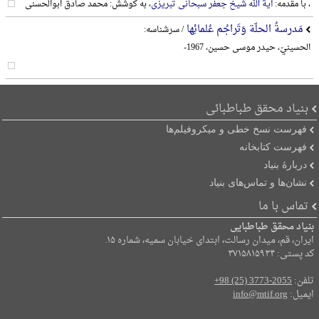
، با مقدمه:
آیة الله شیخ جعفر سبحانی تبریزی
، به کوشش: محمد صادق ابوالحسنی
مَدرسةُ الحلّة وَتَراجُم عُلمائِها
/ سرشناسه:
الحسینيّ، حیدر موسی حسین، 1967-
بنیاد محقق طباطبائی
فهرست نسخ خطی و میکروفیلم‌ها
فهرست کتابخانه
دربارۀ بنیاد
نشان‌ها و تماس‌های بنیاد
تماس با ما
بنیاد محقق طباطبایی
ایران، قم، میدان رسالت، ابتدای خیابان سمیه، شماره ۱۵.
کد پستی: ۳۷۱۵۸۱۵۹۳۴
تلفن:
+98 (25) 3773-2055
ایمیل:
info@mtif.org