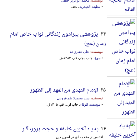
نویسنده:
محمد ابوعزیز خطی
•
مطبعة الحیدریة
، نجف
۲۴.
پژوهشی پیرامون زندگانی نواب خاص امام
زمان (عج)
نویسنده:
علی غفارزاده
•
نبوغ
، چاپ پنجم، قم، ۱۳۸۳ش.
۲۵.
الإمام المهدی من المهد إلی الظهور
نویسنده:
سید محمدکاظم قزوینی
•
موسسة الوفاء
، چاپ اول، قم، ۱۴۰۵ق.
۲۶.
به یاد آخرین خلیفه و حجت پروردگار
اقتباس از مقدمه ای در اصول دین