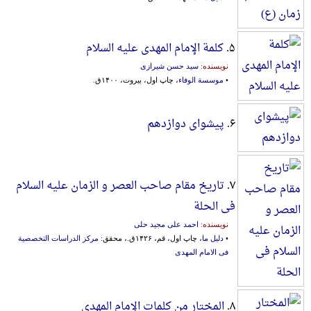
۵.
کلمة الإمام المهدی علیه السلام
نویسنده:
سید حسن شیرازی
•
موسسة الوفاء
، چاپ اول، بیروت، ۱۴۰۰ق.
۶.
پیشوای دوازدهم
۷.
تاریخ مقام صاحب العصر و الزمان علیه السلام
فی الحلة
نویسنده:
احمد علی مجید حلی
•
دلیل ما
، چاپ اول، قم، ۱۴۲۶ق.، محقق:
مرکز الدراسات التخصصیة
فی الامام المهدی
۸.
المختار من کلمات الإمام المهدی