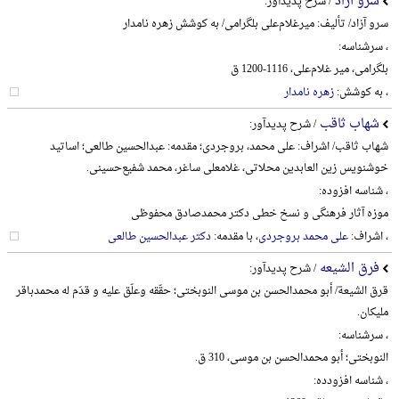
سرو آزاد
/ شرح پدیدآور:
سرو آزاد/ تألیف: میرغلام‌علی بلگرامی/ به کوشش زهره نامدار
، سرشناسه:
بلگرامی، میر غلام‌علی، 1116-1200 ق
، به کوشش:
زهره نامدار
شهاب ثاقب
/ شرح پدیدآور:
شهاب ثاقب/ اشراف: علی محمد، بروجردی؛ مقدمه: عبدالحسین طالعی؛ اساتید
خوشنویس زین العابدین محلاتی، غلامعلی ساغر، محمد شفیع‌حسینی.
، شناسه افزوده:
موزه آثار فرهنگی و نسخ خطی دکتر محمدصادق محفوظی
، اشراف:
علی محمد بروجردی
، با مقدمه:
دکتر عبدالحسین طالعی
فرق الشیعه
/ شرح پدیدآور:
قرق الشیعة/ أبو محمدالحسن بن موسی النوبختی؛ حقّقه وعلّق علیه و قدّم له محمدباقر
ملیکان.
، سرشناسه:
النوبختی؛ أبو محمدالحسن بن موسی، 310 ق.
، شناسه افزودده: