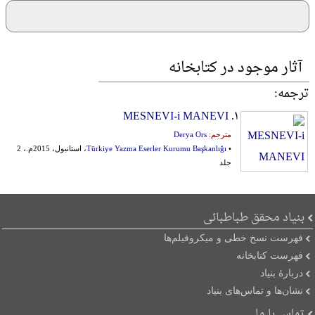
آثار موجود در کتابخانه
ترجمه:
MESNEVI-i MANEVI
۱.
مترجم:
Derya Ors
•
Türkiye Yazma Eserler Kurumu Başkanlığı
، استانبول، 2015م.، 2
جلد
بنیاد محقق طباطبائی
فهرست نسخ خطی و میکروفیلم‌ها
فهرست کتابخانه
دربارۀ بنیاد
نشان‌ها و تماس‌های بنیاد
تماس با ما