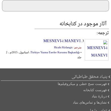
آثار موجود در کتابخانه
ترجمه:
MESNEVI-i MANEVI
۱.
مترجم:
Hicabi Kirlangic
•
Türkiye Yazma Eserler Kurumu Başkanlığı
، استانبول، 2015م.، 2
جلد
بنیاد محقق طباطبائی
فهرست نسخ خطی و میکروفیلم‌ها
فهرست کتابخانه
دربارۀ بنیاد
نشان‌ها و تماس‌های بنیاد
تماس با ما