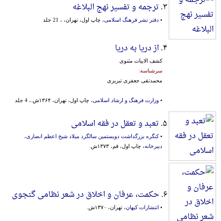
۳.
ترجمه و تفسیر نهج البلاغه
•
دفتر نشر فرهنگ اسلامی
، چاپ اول، تهران، ، 21 جلد
۴.
از دریا به دریا
کشف الابیات مثنوی
سرشناسه:
محمدتقی جعفری تبریزی
•
وزارت فرهنگ و ارشاد اسلامی
، چاپ اول، تهران، ۱۳۶۴ش.، 4 جلد
۵.
تعبد و تعقل در فقه اسلامی
•
کنگره بزرگداشت دویستمین سالگرد میلاد شیخ اعظم انصاری،
دبیرخانه
، چاپ اول، قم، ۱۳۷۳ش.
۶.
حکمت، عرفان و اخلاق در شعر نظامی گنجوی
•
انتشارات کیهان
، تهران، ۱۳۷۰ش.