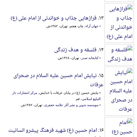
۱۳.
فرازهایی جذاب و خواندنی از امام علی (ع)
•
جهان آراء
، چاپ هفتم، تهران، ۱۳۸۲ش.
۱۴.
فلسفه و هدف زندگی
•
کتابخانه صدر
، تهران، ۱۳۶۸ش.
۱۵.
نیایش امام حسین علیه السلام در صحرای
عرفات
• نیایش حسین (ع) در بیابان عرفات با خدایش،
مرکز انتشارات دار
التبلیغ اسلامی
، قم
•
موسسه تدوین و نشر آثار علامه جعفری
، تهران، ۱۳۸۲ش.
۱۶.
امام حسین (ع) شهید فرهنگ پیشرو انسانیت