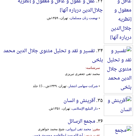
۳۳.
عقل و عقول و عاقل و معقول و [نظریه‌
جلال‌الدین‌ درباره‌ آنها]
•
نهضت زنان مسلمان
، تهران، ۱۳۵۹ش.
۳۴.
تفسیر و نقد و تحلیل مثنوی جلال الدین محمد
بلخی
سرشناسه:
محمد تقی جعفری تبریزی
•
شرکت سهامی انتشار
، تهران، ۱۳۴۹ش.، 15 جلد
۳۵.
آفرینش و انسان
•
دار التبلیغ الإسلامی
، تهران، ۱۳۵۱ش.
۳۶.
مجمع الرسائل
مقرر:
محمد تقی ایروانی
، شیح محمد جواهری
تقریر درس:
آیة الله سید ابوالقاسم موسوی خویی