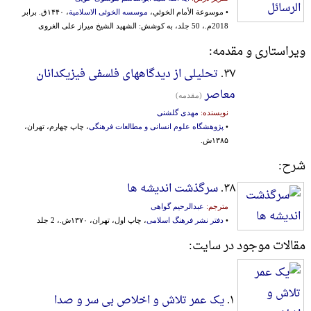
• موسوعة الأمام الخوئي،
موسسه الخوئی الاسلامیة
، ۱۴۴۰ق. برابر
2018م.، 50 جلد، به کوشش: الشهید الشیخ میراز علی الغروی
ویراستاری و مقدمه:
۳۷.
تحلیلی از دیدگاههای فلسفی فیزیکدانان
معاصر
(مقدمه)
نویسنده:
مهدی گلشنی
•
پژوهشگاه علوم انسانی و مطالعات فرهنگی
، چاپ چهارم، تهران،
۱۳۸۵ش.
شرح:
۳۸.
سرگذشت اندیشه ها
مترجم:
عبدالرحیم گواهی
•
دفتر نشر فرهنگ اسلامی
، چاپ اول، تهران، ۱۳۷۰ش.، 2 جلد
مقالات موجود در سایت:
۱.
یک عمر تلاش و اخلاص بی سر و صدا