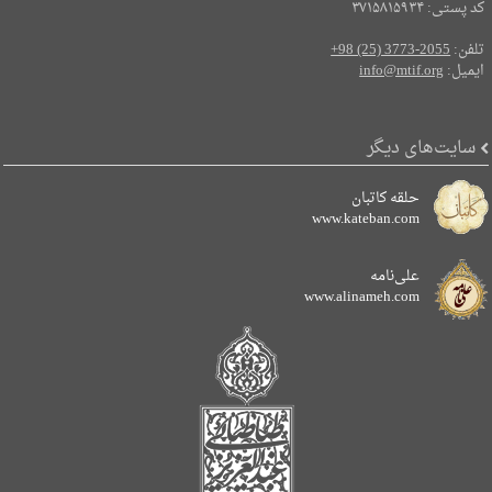
کد پستی: ۳۷۱۵۸۱۵۹۳۴
تلفن:
+98 (25) 3773-2055
ایمیل:
info@mtif.org
سایت‌های دیگر
حلقه کاتبان
www.kateban.com
علی‌نامه
www.alinameh.com