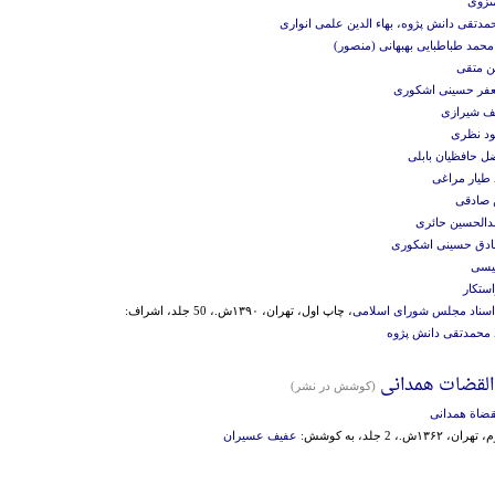
نزوی
حمدتقی دانش پژوه
،
بهاء الدین علمی انواری
محمد طباطبایی بهبهانی (منصور)
 متقی
فر حسینی اشکوری
ف شیرازی
د نظری
ضل حافظیان بابلی
طیار مراغی
صادقی
بدالحسین حائری
ادق حسینی اشکوری
یسی
ستکار
ز اسناد مجلس شورای اسلامی
، چاپ اول، تهران، ۱۳۹۰ش.، 50 جلد، اشراف:
 محمدتقی دانش پژوه
القضات همدانی
(کوشش در نشر)
قضاة همدانی
۱۳۶ش.، 2 جلد، به کوشش:
عفیف عسیران