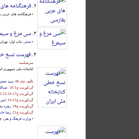
۲.
فرهنگنامه های 
• فرهنگنامه های عربی 
۳.
سی مرغ و سیم
•
سحر
، چاپ اول، تهران، ۱۳۵۹ش
۴.
فهرست نسخ خطی
سرشناسه:
کتابخانه‌ ملی‌ جمهوری‌ اس
تألیف جلد 46:
سید جعفر 
گردآورنده ج1-10:
عبدالل
گردآورنده ج12،13،16،17:
گردآورنده ج14،15:
امیر
گردآورنده ج18:
زهره مع
گردآورنده ج21:
رضا خانی
•
وزارت فرهنگ و هنر
، چاپ