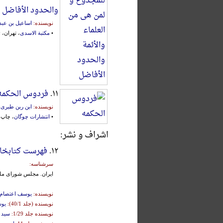
والحدود الأفاضل
نویسنده:
اساعیل بن عبد
•
مکتبة الاسدی
، تهران، ۱۳۴۴ش.
۱۱.
فردوس الحکمه
نویسنده:
ابن ربن طبری
•
انتشارات چوگان
، چاپ دوم، 
اشراف و نشر:
۱۲.
فهرست کتابخا
سرشناسه:
ایران‌. مجلس‌ شورای‌ ملی‌
نویسنده:
یوسف اعتصام 
نویسنده (جلد 40/1):
یوس
نویسنده جلد 1/29:
سید 