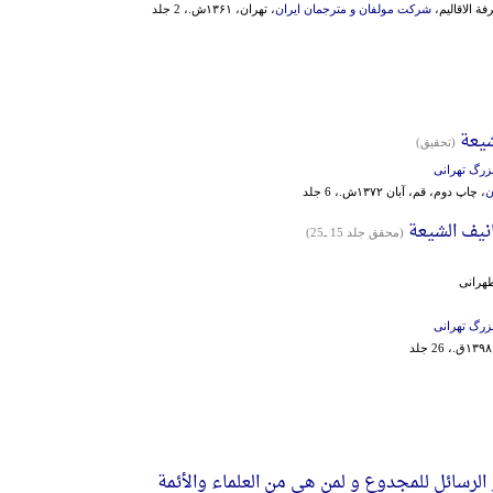
ة الاقالیم،
شرکت مولفان و مترجمان ایران
، تهران، ۱۳۶۱ش.، 2 جلد
شیعة
(تحقیق)
زرگ تهرانی
ن
، چاپ دوم، قم، آبان ۱۳۷۲ش.، 6 جلد
نیف الشیعة
(محقق جلد 15 ـ25)
هرانی
زرگ تهرانی
الرسائل للمجدوع و لمن هی من العلماء والأئمة