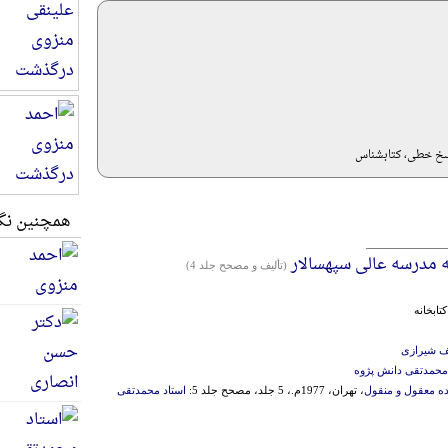
سخ خطی، کتابشناس
همچنین نگا
 مدرسه عالی سپهسالار
(تألیف و مصحح جلد 4)
ابخانه
ف شیرازی
 محمدتقی دانش پژوه
ده معقول و منقول
، تهران، 1977م.، 5 جلد، مصحح جلد 5:
استاد محمدتقی