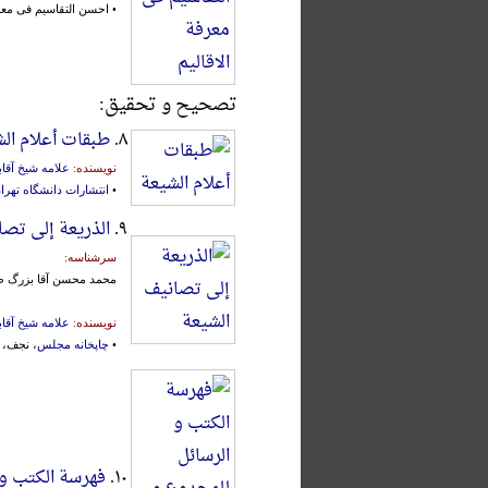
• احسن التقاسیم فی معرف
تصحیح و تحقیق:
۸.
طبقات أعلام ال
نویسنده:
علامه شیخ آقاب
•
انتشارات دانشگاه تهرا
۹.
الذریعة إلی تصا
سرشناسه:
محمد محسن آقا بزرگ ط
نویسنده:
علامه شیخ آقاب
•
چاپخانه مجلس
، نجف، ۱۳۹۸ق.، 26 جلد
۱۰.
فهرسة الکتب و 