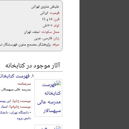
علینقی منزوی تهرانی
قومیت:
ایرانی
قرن:
14 و 15
تولد:
۱۳۰۲ش.
محل سکونت:
نجف، تهران
زبان:
فارسی، عربی
حرفه:
پژوهشگر، مصحح متون، فهرستنگار ن
آثار موجود در کتابخانه
۱.
فهرست کتابخانه
سرشناسه:
مدرسه عالی سپهسالار، کت
نویسنده ج1و2:
ابن یوس
نویسنده ج3و4و5:
استاد
•
دانشگاه تهران، دانشک
دانش پژوه