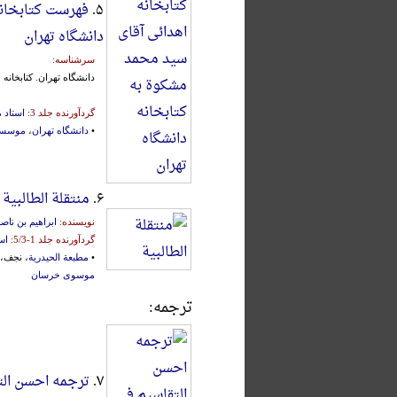
۵.
فهرست کتابخانه
دانشگاه تهران
سرشناسه:
دانشگاه‌ تهران‌. کتابخانه‌
گردآورنده جلد 3:
استاد 
•
دانشگاه تهران، موسسه
۶.
منتقلة الطالبیة
نویسنده:
ابراهیم بن ناص
گردآورنده جلد 1-5/3:
اس
•
مطبعة الحیدریة
، نجف، 1968م.، محقق
موسوی خرسان
ترجمه:
۷.
ترجمه احسن الت