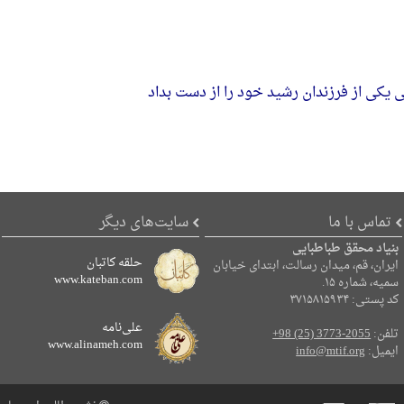
 یکی از فرزندان رشید خود را از دست بداد
تماس با ما
سایت‌های دیگر
بنیاد محقق طباطبایی
حلقه کاتبان
ایران، قم، میدان رسالت، ابتدای خیابان
www.kateban.com
سمیه، شماره ۱۵.
کد پستی: ۳۷۱۵۸۱۵۹۳۴
علی‌نامه
تلفن:
+98 (25) 3773-2055
www.alinameh.com
ایمیل:
info@mtif.org