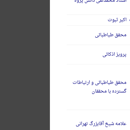
استاد محمدتقی دانش پژوه
اکبر ثبوت
محقق طباطبائی
پرویز اذکائی
محقق طباطبائی و ارتباطات
گسترده با محققان
علامه شیخ آقابزرگ تهرانی