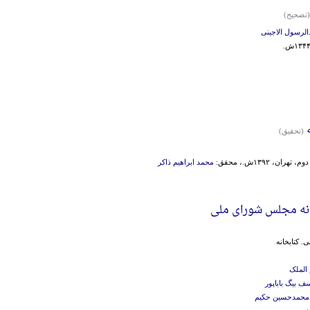
(تصحیح)
الرسول الاجینی
(تحقیق)
تهران، ۱۳۹۲ش.، محقق:
محمد ابراهیم ذاکر
نه مجلس شورای ملی
. کتابخانه‌
الملک
ف بیگ باباپور
محمدحسین حکیم