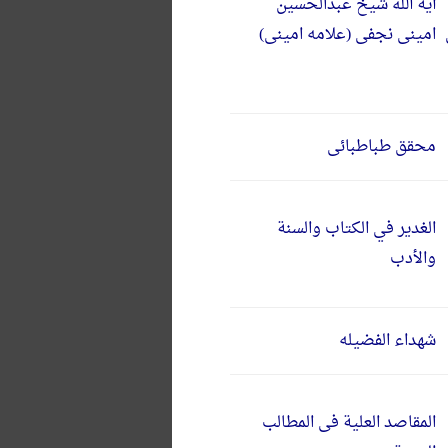
آیة الله شیخ عبدالحسین
امینی نجفی (علامه امینی)
محقق طباطبائی
الغدیر في الکتاب والسنة
والأدب
شهداء الفضیله
المقاصد العلیة فی المطالب