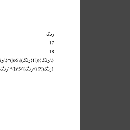
رنگ
17
18
{\/رنگ}((?!{رنگ)[\s\S])*{\/رنگ}
{رنگ((?!{\/رنگ)[\s\S])*{رنگ