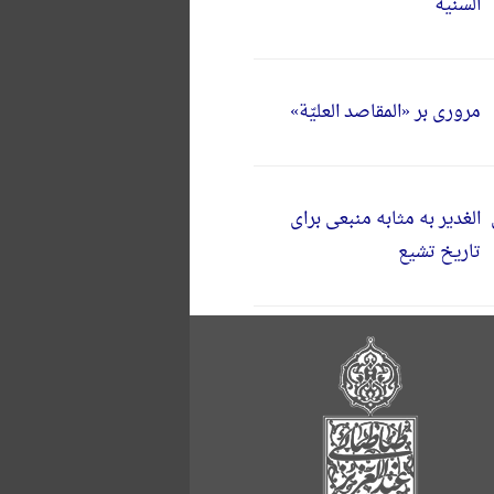
السنیة
مرورى بر «المقاصد العليّة»
الغدیر به مثابه منبعی برای
تاریخ تشیع