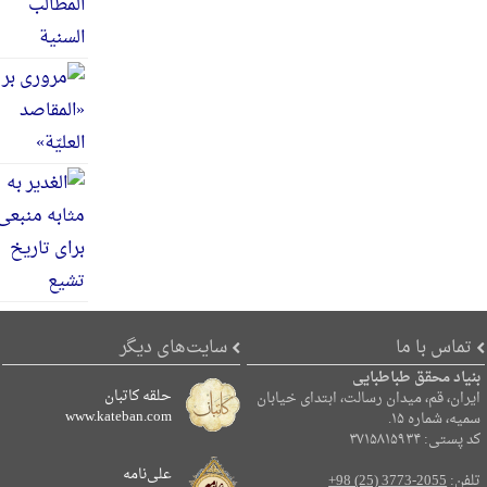
تماس با ما
سایت‌های دیگر
بنیاد محقق طباطبایی
حلقه کاتبان
ایران، قم، میدان رسالت، ابتدای خیابان
www.kateban.com
سمیه، شماره ۱۵.
کد پستی: ۳۷۱۵۸۱۵۹۳۴
علی‌نامه
تلفن:
+98 (25) 3773-2055