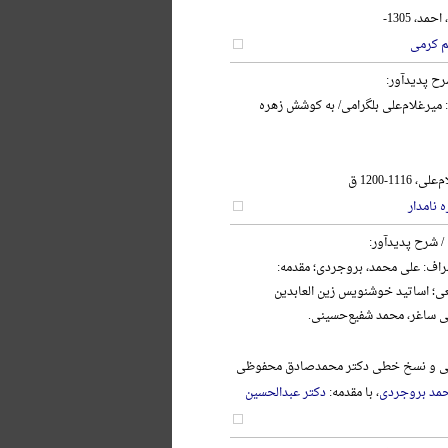
د، 1305-
م کرمی
رح پدیدآور:
: میرغلام‌علی بلگرامی/ به کوشش زهره
111-1200 ق
 نامدار
/ شرح پدیدآور:
اف: علی محمد، بروجردی؛ مقدمه:
ی؛ اساتید خوشنویس زین العابدین
ی ساغر، محمد شفیع‌حسینی.
نگی و نسخ خطی دکتر محمدصادق محفوظی
مد بروجردی
، با مقدمه:
دکتر عبدالحسین