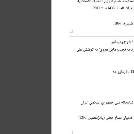
 المقدسة، قسم شؤون المعارف الاسلامیه
حلة، 1438هـ. = 2017
ارة، 1967-
/ شرح پدیدآور:
ج‌نامه نجیب مایل هروی/ به کوشش علی
کتابخانه ملی جمهوری اسلامی ایران
آیین بزرگداشت حامیان نسخ خطی (پانزدهمین: 1395: