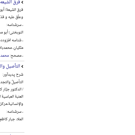
فرق الشیعه
قرق الشیعة/ أبو
وعلّق علیه و قدّ
، سرشناسه:
النوبختی؛ أبو محم
، شناسه افزودده
ملکیان، محمدباقر، 1360- 
، مصحح:
محمدبا
التأصیل وال
شرح پدیدآور:
التأصیلُ والتجدیدُ
/ الدکتور جبَّار کا
العتبة العباسیة
والإنسانیة،‌مرکز تراث الح
، سرشناسه:
الملا، جبار کاظم شنب