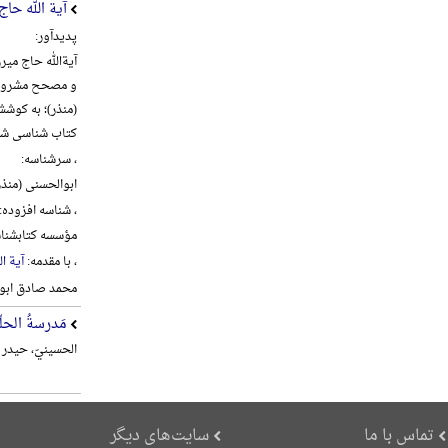
آیة الله حا
پدیدآور:
و مصحح مشروطه 
(منذر)؛ به کوش
کتاب شناسی شی
، سرشناسه:
ابوالحسنی (منذر)، علی 
، شناسه افزوده:
مؤسسه کتابشناس
، با مقدمه:
آیة ا
محمد صادق ابو
مَدرسةُ الحلّة
الحسینيّ، حیدر م
تماس با ما
سایت‌های دیگر