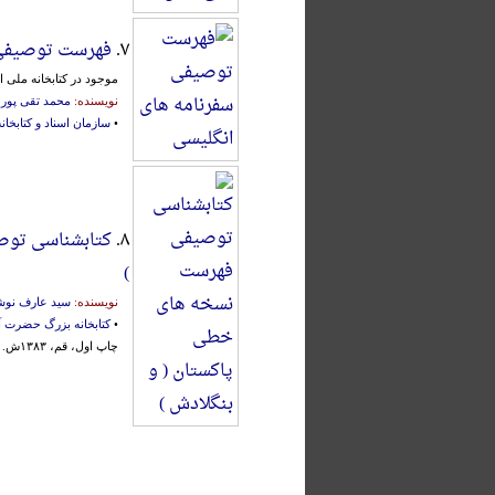
۷.
فهرست توصیفی 
موجود در کتابخانه ملی ا
نویسنده:
محمد تقی پور 
•
سازمان اسناد و کتابخا
۸.
کتابشناسی توص
)
نویسنده:
سید عارف نوش
•
کتابخانه بزرگ حضرت 
چاپ اول، قم، ۱۳۸۳ش.