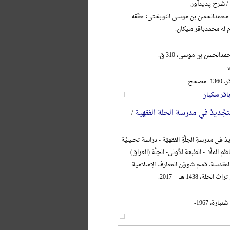
/ شرح پدیدآور:
 محمدالحسن بن موسی النوبختی؛ حقّقه
م له محمدباقر ملیکان.
دالحسن بن موسی، 310 ق.
:
مصحح
قر ملکیان
تجَّدیدُ في مدرسة الحلة الفقهیة
/
 فی مدرسةِ الحِلَّةِ الفقهیِّة - دراسة تحلیلیَّة
ظم الملَّا. - الطبعة الأولی- الحِلَّة (العراق):
 المقدسة، قسم شوؤن المعارف الإسلامیة
لة، 1438 هـ. = 2017.
ارة، 1967-