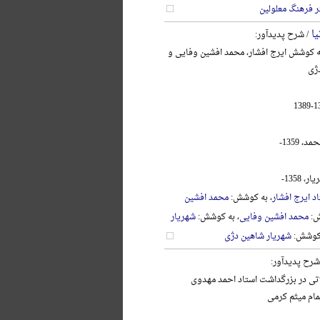
ر فرهنگ معلولین
یا
/ شرح پدیدآور:
به کوشش ایرج افشار، محمد افشین وفایی و
ژی
 1359-
 1358-
د ایرج افشار
، به کوشش:
محمد افشین
ش:
محمد افشین وفایی
، به کوشش:
شهریار
 کوشش:
شهریار شاهین دژی
شرح پدیدآور:
اتی در بزرگداشت استاد احمد مهدوی
تمام میثم کرمی