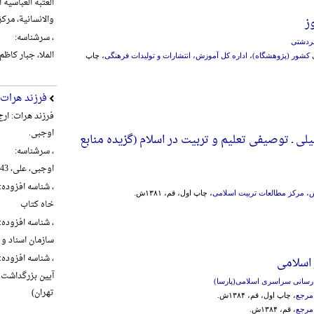
العتبة العباسیة
والانسانیة، مرکز تراث ال
ز
، سرشناسه:
سردشتی
الملا، جبار کاظم شنب
کشور (پژوهشگاه)، اداره کل آموزش، انتشارات و تولیدات فرهنگی
، چاپ
فرزند هرات
فرزند هرات: ار
اوجبی.
ی ـ توصیفی تعلیم و تربیت در اسلام (گزیده‌ منابع‌
، سرشناسه:
اوجبی، علی، 1343-، گردآورنده
، شناسه افزوده:
، مرکز مطالعات تربیت اسلامی
، چاپ اول، قم، ۱۳۸۱ش.
خاه کتاب
، شناسه افزوده:
سازمان اسناد و 
، شناسه افزوده:
اسلامی
ع رسانی سراسری اسلامی(پارسا)
تهران)
مرجع
، چاپ اول، قم، ۱۳۸۴ش.
مرجع
، قم، ۱۳۸۴ش.