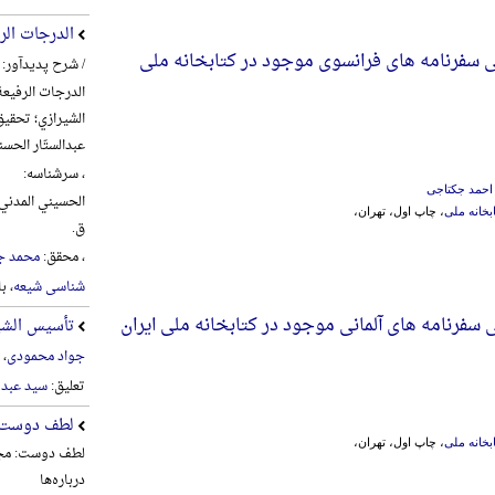
الدرجات الر
سفرنامه های فرانسوی موجود در کتابخانه ملی
/ شرح پدیدآور:
الدرجات الرفیعة
الشیرازي؛ تحقیق
عبدالستّار الحس
، سرشناسه:
احمد جکتاجی
بخانه ملی
، چاپ اول، تهران،
ق.
، محقق:
محمد ج
شناسی شیعه
، ب
فرنامه های آلمانی موجود در کتابخانه ملی ایران
تأسیس الشیع
جواد محمودی
، 
تعلیق:
سید عبد 
لطف دوست
بخانه ملی
، چاپ اول، تهران،
لطف دوست: مجم
درباره‌ها