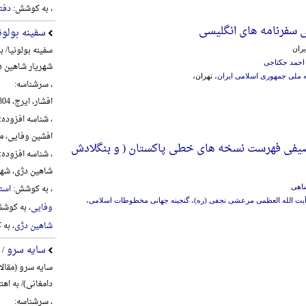
، به کوشش:
دفت
سفرنامه های انگلیسی
سفینه بولون
سفینه بولونیا/ 
یران
احمد جکتاجی
شهریار شاهین د
نه ملی جمهوری اسلامی ایران
، تهران،
، سرشناسه:
افشار، ایرج، 1304-1389
، شناسه افزوده:
افشین وفایی، محمد،
یفی فهرست نسخه های خطی پاکستان ( و بنگلادش
، شناسه افزوده:
شاهین دژی، شهریار،
، به کوشش:
استا
اهی
آیت الله العظمی مرعشی نجفی (ره)، گنجینه جهانی مخطوطات اسلامی
،
وفایی
، به کوش
شاهین دژی
، به
سایه سرو
/ 
سایه سرو (مقال
دامغانی)/ به اه
، سرشناسه: