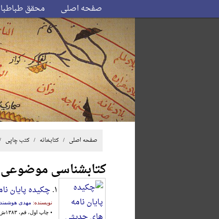
صفحه اصلی
محقق طباطبا
صفحه اصلی
/ کتابخانه /
کتب چاپی
/
کتابشناسی موضوعی
۱.
چکیده پایان نا
نویسنده:
مهدی هوشمند
• چاپ اول، قم، ۱۳۸۳ش.، ویراستار: