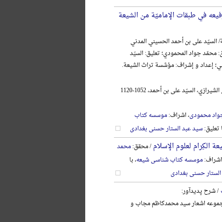
فیعه في طبقات الإمامیّة من الشیعة
/ السیّد علی بن أحمد الحسیني المدني
: محمّد جواد المحمودي؛ تعلیق: السیّد
ني؛ إعداد و إشراف: مؤسَّسة تراث الشیعة.
الحسیني المدني الشیرازي، السیّد علی بن أحمد، 1052-1120
واد محمودی
، اشراف:
موسسه کتاب
ا تعلیق:
سید عبد الستار حسنی بغدادی
ة الکِرام لعلوم الإسلام
/ محقق:
محمد
اشراف:
موسسه کتاب شناسی شیعه
، با
الستار حسنی بغدادی
/ شرح پدیدآور:
وعه اشعار سید محمدکاظم مجاب و