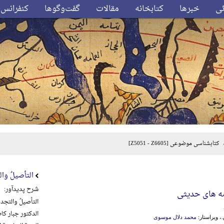
ئی
خبرها
کتابخانه
مقالات
گفت‌وگوها
کنفرانس‌
کتابشناسی موضوعی
[Z5051 - Z6605]
التأصیلُ والت
شرح پدیدآور:
مه های حدیثی
التأصیلُ والتجدیدُ
الدکتور جبار کاظم
محمد دلال موسوی