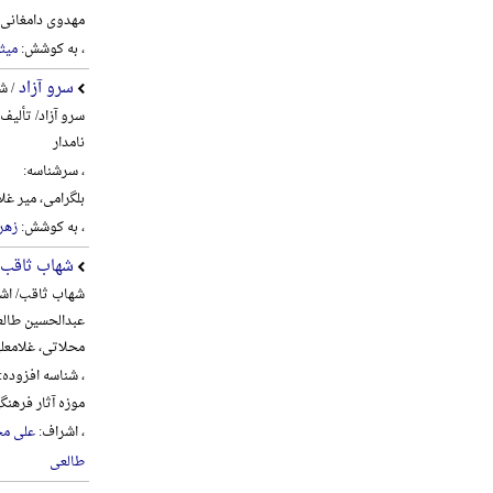
مهدوی دامغانی، احم
، به کوشش:
میث
سرو آزاد
/ ش
سرو آزاد/ تألیف
نامدار
، سرشناسه:
بلگرامی، میر غلام‌علی، 6
، به کوشش:
زهره
شهاب ثاقب
شهاب ثاقب/ اشر
عبدالحسین طالع
محلاتی، غلامعل
، شناسه افزوده:
موزه آثار فره
، اشراف:
علی مح
طالعی