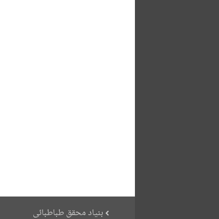
بنیاد محقق طباطبائی