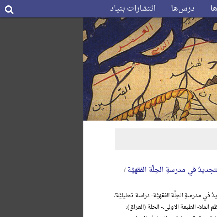
ها
درس‌ها
انتشارات بنیاد
جدیدُ في مدرسةِ الحِلَّة الفقهیَّة
/
 في مدرسةِ الحِلَّة الفقهیَّة- دراسة تحلیلیَّة/
 الملا- الطبعة الاولی.- الحلة (العراق):