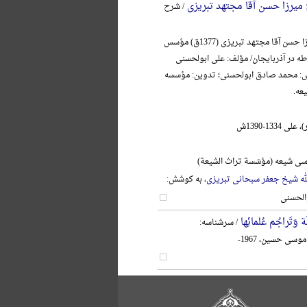
ج میرزا حسن آقا مجتهد تبریزی
/ شرح
آیةالله حاج میرزا حسن آقا مجتهد تبریزی (1377ق) مؤسس
در آذربایجان/ مؤلف: علی ابولحسنی
ش: محمد صادق ابولحسنی؛ تدوین: مؤسسه
عه.
1334-1390ش
ی شیعه (مؤسّسة تراث الشیعة)
لله شیخ جعفر سبحانی تبریزی
، به کوشش:
الحسنی
 وَتَراجُم عُلمائِها
/ سرشناسه:
وسی حسین، 1967-