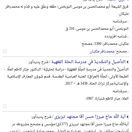
قرق الشیعة/ أبو محمدالحسن بن موسی النوبختی؛ حقّقه وعلّق علیه و قدّم له محمدباقر
ملیکان.
، سرشناسه:
النوبختی؛ أبو محمدالحسن بن موسی، 310 ق.
، شناسه افزودده:
ملکیان، محمدباقر، 1360- مصحح
، مصحح:
محمدباقر ملکیان
التأصیل والتجَّدیدُ في مدرسة الحلة الفقهیة
/ شرح پدیدآور:
التأصیلُ والتجدیدُ فی مدرسةِ الحِلَّةِ الفقهیِّة - دراسة تحلیلیَّة / الدکتور جبَّار کاظم الملَّا. -
الطبعة الأولی- الحِلَّة (العراق): العتبة العباسیة المقدسة، قسم شوؤن المعارف الإسلامیة
والإنسانیة،‌مرکز تراث الحلة، 1438 هـ. = 2017.
، سرشناسه:
الملا، جبار کاظم شنبارة، 1967-
آیة الله حاج میرزا حسن آقا مجتهد تبریزی
/ شرح پدیدآور:
آیةالله حاج میرزا حسن آقا مجتهد تبریزی (1377ق) مؤسس و مصحح مشروطه در
آذربایجان/ مؤلف: علی ابولحسنی (منذر)؛ به کوشش: محمد صادق ابولحسنی؛ تدوین: