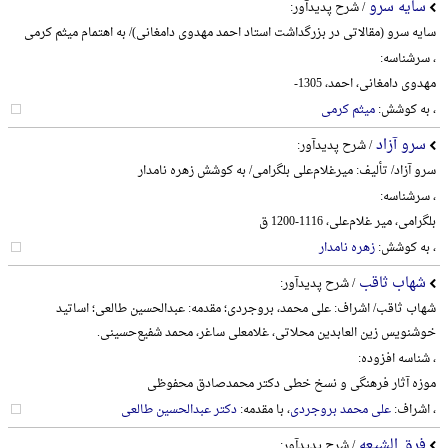
سایه سرو
/ شرح پدیدآور:
سایه سرو (مقالاتی در بزرگداشت استاد احمد مهدوی دامغانی)/ به اهتمام میثم کرمی
، سرشناسه:
مهدوی دامغانی، احمد، 1305-
، به کوشش:
میثم کرمی
سرو آزاد
/ شرح پدیدآور:
سرو آزاد/ تألیف: میرغلام‌علی بلگرامی/ به کوشش زهره نامدار
، سرشناسه:
بلگرامی، میر غلام‌علی، 1116-1200 ق
، به کوشش:
زهره نامدار
شهاب ثاقب
/ شرح پدیدآور:
شهاب ثاقب/ اشراف: علی محمد، بروجردی؛ مقدمه: عبدالحسین طالعی؛ اساتید
خوشنویس زین العابدین محلاتی، غلامعلی ساغر، محمد شفیع‌حسینی.
، شناسه افزوده:
موزه آثار فرهنگی و نسخ خطی دکتر محمدصادق محفوظی
، اشراف:
علی محمد بروجردی
، با مقدمه:
دکتر عبدالحسین طالعی
فرق الشیعه
/ شرح پدیدآور: