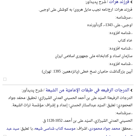
فرزند هرات
/ شرح پدیدآور:
فرزند هرات: ارج‌نامه نجیب مایل هروی/ به کوشش علی اوجبی.
، سرشناسه:
اوجبی، علی، 1343-، گردآورنده
، شناسه افزوده:
خاه کتاب
، شناسه افزوده:
سازمان اسناد و کتابخانه ملی جمهوری اسلامی ایران
، شناسه افزوده:
آیین بزرگداشت حامیان نسخ خطی (پانزدهمین: 1395: تهران)
الدرجات الرفیعه في طبقات الإمامیّة من الشیعة
/ شرح پدیدآور:
الدرجات الرفیعة/ السیّد علی بن أحمد الحسیني المدني الشیرازي؛ تحقیق: محمّد جواد
المحمودي؛ تعلیق: السیّد عبدالستّار الحسني؛ إعداد و إشراف: مؤسَّسة تراث الشیعة.
، سرشناسه:
الحسیني المدني الشیرازي، السیّد علی بن أحمد، 1052-1120 ق.
، محقق:
محمد جواد محمودی
، اشراف:
موسسه کتاب شناسی شیعه
، با تعلیق:
سید عبد