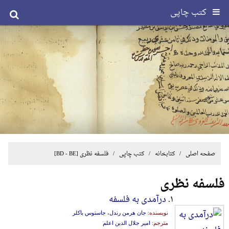
کتب چاپی
صفحه اصلی
/ کتابخانه /
کتب چاپی
/
فلسفه نظری
[BD - BE]
فلسفه نظری
۱.
درآمدی به فلسفه
نویسنده:
جان هرمن رندل
،
جاستوس باکلر
مترجم:
امیر جلال الدین اعلم