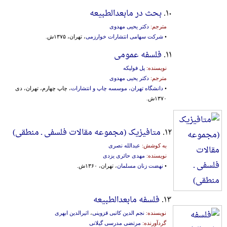
۱۰.
بحث در مابعدالطبیعه
مترجم:
دکتر یحیی مهدوی
•
شرکت سهامی انتشارات خوارزمی
، تهران، ۱۳۷۵ش.
۱۱.
فلسفه عمومی
نویسنده:
پل فولیکه
مترجم:
دکتر یحیی مهدوی
•
دانشگاه تهران، موسسه چاپ و انتشارات
، چاپ چهارم، تهران، دی
۱۳۷۰ش.
۱۲.
متافیزیک (مجموعه مقالات فلسفی ـ منطقی)
به کوشش:
عبدالله نصری
نویسنده:
مهدی حائری یزدی
•
نهضت زنان مسلمان
، تهران، ۱۳۶۰ش.
۱۳.
فلسفه مابعدالطبیعه
نویسنده:
نجم الدین کاتبی قزوینی
،
اثیرالدین ابهری
گردآورنده:
مرتضی مدرسی گیلانی