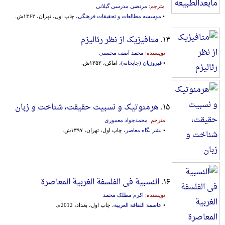
مترجم:
مرتضی مدرسی گیلانی
•
موسسه مطالعات و تحقیقات فرهنگی
، چاپ اول، تهران، ۱۳۶۲ش.
۱۴.
متافیزیک از نظر رئالیزم
نویسنده:
محمد آصف محسنی
•
فیروزیان (چاپخانه)
، اماکن، ۱۳۵۲ش.
۱۵.
هرمنوتیک و نسبیت حقیقت، شناخت و زبان
مترجم:
محمدجواد معموری
•
نشر نگاه معاصر
، چاپ اول، تهران، ۱۳۹۷ش.
۱۶.
النسبیة فی الفلسفة الغربیة المعاصرة
نویسنده:
اکرم مطلک محمد
•
عاصمة الثقافة العربیة
، چاپ اول، بغداد، 2012م.