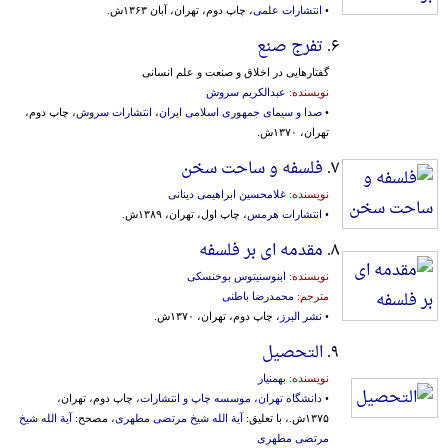
•
انتشارات علمی
، چاپ دوم، تهران، آبان ۱۳۶۳ش.
۶.
تفرج صنع
گفتارهایی‌ در اخلاق‌ و صنعت‌ و علم‌ انسانی‌
نویسنده:
عبدالکریم سروش
•
صدا و سیمای جمهوری اسلامی ایران، انتشارات سروش
، چاپ دوم،
تهران، ۱۳۷۰ش.
۷.
فلسفه و ساحت سخن
نویسنده:
غلامحسین ابراهیمی دینانی
•
انتشارات هرمس
، چاپ اول، تهران، ۱۳۸۹ش.
۸.
مقدمه ای بر فلسفه
نویسنده:
ابنوسنیتوس بوخنسکی
مترجم:
محمدرضا باطنی
•
نشر البرز
، چاپ دوم، تهران، ۱۳۷۰ش.
۹.
التحصیل
نویسنده:
بهمنیار
•
دانشگاه تهران، موسسه چاپ و انتشارات
، چاپ دوم، تهران،
۱۳۷۵ش.، با تعلیق:
آیة الله شیخ مرتضی مطهری
، مصحح:
آیة الله شیخ
مرتضی مطهری