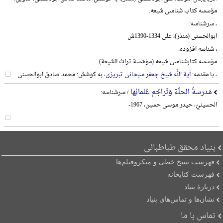
مؤسسه کتاب شناسی شیعه.
، سرشناسه:
ابوالحسنی (منذر)، علی 1334-1390ش
، شناسه افزوده:
مؤسسه کتابشناسی شیعه (مؤسّسة تراث الشیعة)
، با مقدمه:
آیة الله شیخ جعفر سبحانی تبریزی
، به کوشش: محمد صادق ابوالحسنی
مَدرسةُ الحلّة وَتَراجُم عُلمائِها
/ سرشناسه:
الحسینيّ، حیدر موسی حسین، 1967-
بنیاد محقق طباطبائی
فهرست نسخ خطی و میکروفیلم‌ها
فهرست کتابخانه
دربارۀ بنیاد
نشان‌ها و تماس‌های بنیاد
تماس با ما