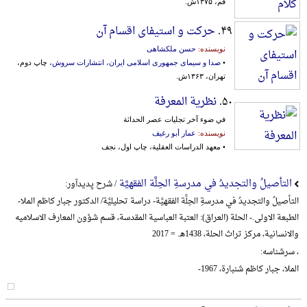
قم، ۱۳۷۵ش.
۴۹.
حرکت و استیفای اقسام آن
نویسنده:
حسن ملکشاهی
•
صدا و سیمای جمهوری اسلامی ایران، انتشارات سروش
، چاپ دوم،
تهران، ۱۳۶۳ش.
۵۰.
نظرية المعرفة
في ضوء آخر تجليات عصر الحداثة
نویسنده:
عمار أبو رغیف
• معهد الدراسات العقلیة، چاپ اول، نجف
التأصیلُ والتجدیدُ في مدرسةِ الحِلَّة الفقهیَّة
/ شرح پدیدآور:
التأصیلُ والتجدیدُ في مدرسةِ الحِلَّة الفقهیَّة- دراسة تحلیلیَّة/ الدکتور جبار کاظم الملا-
الطبعة الاولی.- الحلة (العراق): العتبة العباسیة المقدسة، قسم شؤون المعارف الاسلامیه
والانسانیة، مرکز تراث الحلة، 1438هـ. = 2017
، سرشناسه:
الملا، جبار کاظم شنبارة، 1967-