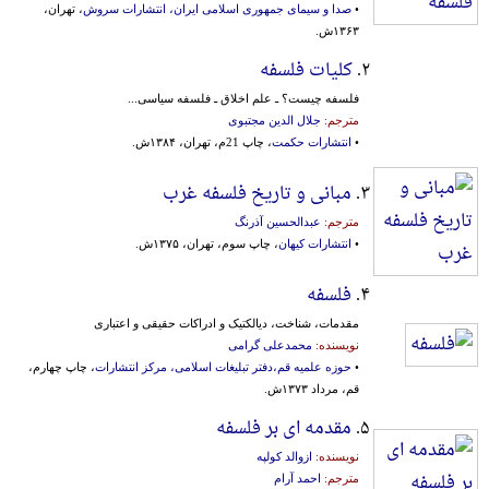
•
صدا و سیمای جمهوری اسلامی ایران، انتشارات سروش
، تهران،
۱۳۶۳ش.
۲.
کلیات فلسفه
فلسفه چیست؟ ـ علم اخلاق ـ فلسفه سیاسی...
مترجم:
جلال الدین مجتبوی
•
انتشارات حکمت
، چاپ 21م، تهران، ۱۳۸۴ش.
۳.
مبانی و تاریخ فلسفه غرب
مترجم:
عبدالحسین آذرنگ
•
انتشارات کیهان
، چاپ سوم، تهران، ۱۳۷۵ش.
۴.
فلسفه
مقدمات‌، شناخت‌، دیالکتیک‌ و ادراکات‌ حقیقی‌ و اعتباری‌
نویسنده:
محمدعلی گرامی
•
حوزه علمیه قم،دفتر تبلیغات‌ ‌اسلامی‌، مرکز ‌انتشار‌ات‌
، چاپ چهارم،
قم، مرداد ۱۳۷۳ش.
۵.
مقدمه ای بر فلسفه
نویسنده:
ازوالد کولپه
مترجم:
احمد آرام