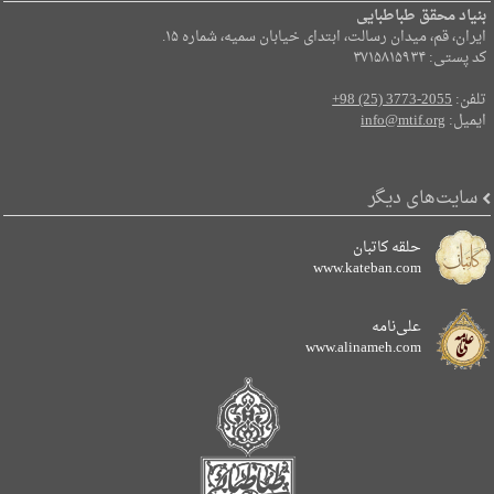
بنیاد محقق طباطبایی
ایران، قم، میدان رسالت، ابتدای خیابان سمیه، شماره ۱۵.
کد پستی: ۳۷۱۵۸۱۵۹۳۴
تلفن:
+98 (25) 3773-2055
ایمیل:
info@mtif.org
سایت‌های دیگر
حلقه کاتبان
www.kateban.com
علی‌نامه
www.alinameh.com