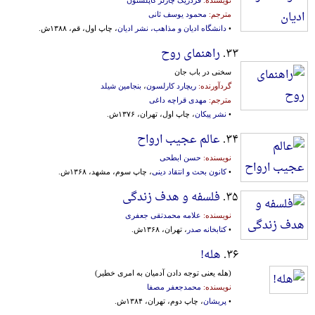
مترجم:
محمود یوسف ثانی
•
دانشگاه ادیان و مذاهب، نشر ادیان
، چاپ اول، قم، ۱۳۸۸ش.
۳۳.
راهنمای روح
سخنی در باب جان
گردآورنده:
ریچارد کارلسون
،
بنجامین شیلد
مترجم:
مهدی قراچه داغی
•
نشر پیکان
، چاپ اول، تهران، ۱۳۷۶ش.
۳۴.
عالم عجیب ارواح
نویسنده:
حسن ابطحی
•
کانون بحث و انتقاد دینی
، چاپ سوم، مشهد، ۱۳۶۸ش.
۳۵.
فلسفه و هدف زندگی
نویسنده:
علامه محمدتقی جعفری
•
کتابخانه صدر
، تهران، ۱۳۶۸ش.
۳۶.
هله!
(هله یعنی توجه دادن آدمیان به امری خطیر)
نویسنده:
محمدجعفر مصفا
•
پریشان
، چاپ دوم، تهران، ۱۳۸۴ش.