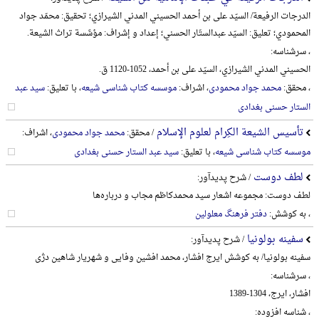
الدرجات الرفیعة/ السیّد علی بن أحمد الحسیني المدني الشیرازي؛ تحقیق: محمّد جواد
المحمودي؛ تعلیق: السیّد عبدالستّار الحسني؛ إعداد و إشراف: مؤسَّسة تراث الشیعة.
، سرشناسه:
الحسیني المدني الشیرازي، السیّد علی بن أحمد، 1052-1120 ق.
، محقق:
محمد جواد محمودی
، اشراف:
موسسه کتاب شناسی شیعه
، با تعلیق:
سید عبد
الستار حسنی بغدادی
تأسیس الشیعة الکِرام لعلوم الإسلام
/ محقق:
محمد جواد محمودی
، اشراف:
موسسه کتاب شناسی شیعه
، با تعلیق:
سید عبد الستار حسنی بغدادی
لطف دوست
/ شرح پدیدآور:
لطف دوست: مجموعه اشعار سید محمدکاظم مجاب و درباره‌ها
، به کوشش:
دفتر فرهنگ معلولین
سفینه بولونیا
/ شرح پدیدآور:
سفینه بولونیا/ به کوشش ایرج افشار، محمد افشین وفایی و شهریار شاهین دژی
، سرشناسه:
افشار، ایرج، 1304-1389
، شناسه افزوده: