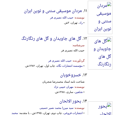
۱۱.
مردان موسیقی سنتی و نوین ایران
نویسنده:
حبیب الله نصیری فر
•
راد
، تهران، ۲ش.
۱۲.
گل های جاویدان و گل های رنگارنگ
سرشناسه:
حبیب الله نصیری فر
گردآورنده:
حبیب الله نصیری فر
•
مؤسسه انتشارات نگاه
، چاپ اول، تهران، ۱۳۸۲ش.
۱۳.
خسروخوبان
شناخت نامه استاد محمدرضا شجریان
نویسنده:
مهران حبیبی نژاد
•
شلفین
، ساری، ۱۳۸۸ش.
۱۴.
بحور الالحان
نویسنده:
سید میرزا محمد نصیر حسینی
•
انتشارات فروغی
، چاپ دوم، تهران، ۱۳۷۵ش.، با مقدمه:
محمد