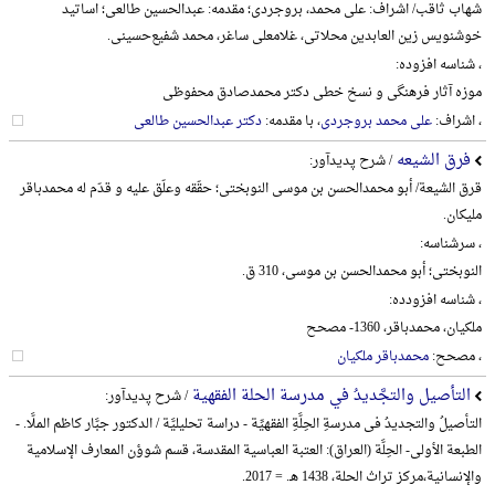
شهاب ثاقب/ اشراف: علی محمد، بروجردی؛ مقدمه: عبدالحسین طالعی؛ اساتید
خوشنویس زین العابدین محلاتی، غلامعلی ساغر، محمد شفیع‌حسینی.
، شناسه افزوده:
موزه آثار فرهنگی و نسخ خطی دکتر محمدصادق محفوظی
، اشراف:
علی محمد بروجردی
، با مقدمه:
دکتر عبدالحسین طالعی
فرق الشیعه
/ شرح پدیدآور:
قرق الشیعة/ أبو محمدالحسن بن موسی النوبختی؛ حقّقه وعلّق علیه و قدّم له محمدباقر
ملیکان.
، سرشناسه:
النوبختی؛ أبو محمدالحسن بن موسی، 310 ق.
، شناسه افزودده:
ملکیان، محمدباقر، 1360- مصحح
، مصحح:
محمدباقر ملکیان
التأصیل والتجَّدیدُ في مدرسة الحلة الفقهیة
/ شرح پدیدآور:
التأصیلُ والتجدیدُ فی مدرسةِ الحِلَّةِ الفقهیِّة - دراسة تحلیلیَّة / الدکتور جبَّار کاظم الملَّا. -
الطبعة الأولی- الحِلَّة (العراق): العتبة العباسیة المقدسة، قسم شوؤن المعارف الإسلامیة
والإنسانیة،‌مرکز تراث الحلة، 1438 هـ. = 2017.