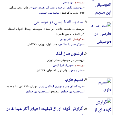
نویسنده:
ابن منجم
•
مؤسسه تألیف، ترجمه و نشر آثار هنری «متن»
، چاپ دوم، تهران،
۱۳۹۴ش.، به کوشش:
محمدتقی حسینی
۵.
سه رساله فارسی در موسیقی
موسیقی دانشنامه علائی [ابن سینا] ، موسیقی رسائل اخوان الصفا،
کنز التحف [حسن کاشی]
به کوشش:
تقی بینش
•
مرکز نشر دانشگاهی
، چاپ اول، تهران، ۱۳۷۱ش.
۶.
ارغنون ساز فلک
پژوهشی در موسیقی سنتی ایران
نویسنده:
شهرزاد فرخ کیش
•
نشر موعود
، چاپ اول، اصفهان، ۱۳۷۶ش.
۷.
نسیم طرب
•
فرهنگستان هنر جمهوری اسلامی ایران
، تهران، ۱۳۸۵ش.، با مقدمه:
امیرحسین پورجوادی
، مصحح:
امیرحسین پورجوادی
۸.
گزارش گونه ای از کیفیت احیای آثار عبدالقادر