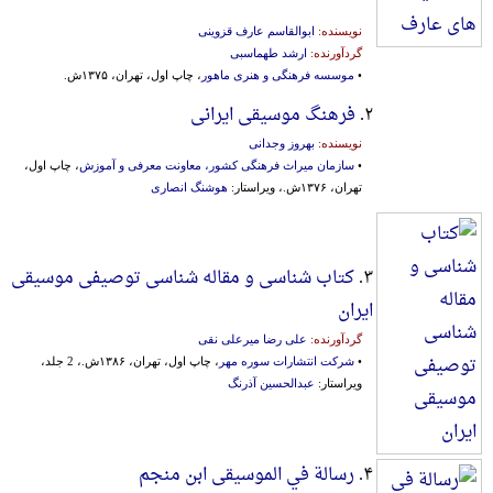
نویسنده:
ابوالقاسم عارف قزوینی
گردآورنده:
ارشد طهماسبی
•
موسسه فرهنگی و هنری ماهور
، چاپ اول، تهران، ۱۳۷۵ش.
۲.
فرهنگ موسیقی ایرانی
نویسنده:
بهروز وجدانی
•
سازمان میراث فرهنگی کشور، معاونت معرفی و آموزش
، چاپ اول،
تهران، ۱۳۷۶ش.، ویراستار:
هوشنگ انصاری
۳.
کتاب شناسی و مقاله شناسی توصیفی موسیقی
ایران
گردآورنده:
علی رضا میرعلی نقی
•
شرکت انتشارات سوره مهر
، چاپ اول، تهران، ۱۳۸۶ش.، 2 جلد،
ویراستار:
عبدالحسین آذرنگ
۴.
رسالة‌ في الموسیقی ابن منجم