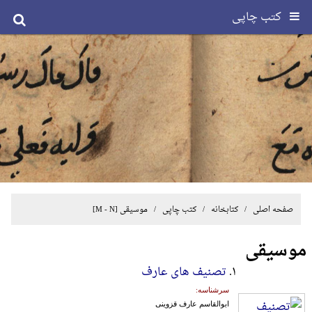
کتب چاپی
صفحه اصلی
/ کتابخانه /
کتب چاپی
/
موسیقی
[M - N]
موسیقی
۱.
تصنیف های عارف
سرشناسه:
ابوالقاسم عارف قزوینی