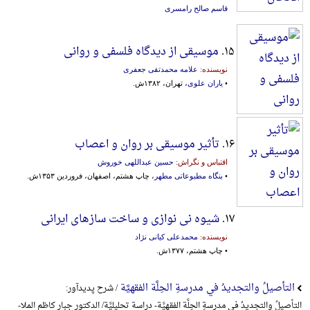
قاسم صالح رامسری
۱۵.
موسیقی از دیدگاه فلسفی و روانی
نویسنده:
علامه محمدتقی جعفری
•
یاران علوی
، تهران، ۱۳۸۲ش.
۱۶.
تأثیر موسیقی بر روان و اعصاب
اقتباس و نگراش:
حسین عبداللهی خوروش
•
بنگاه مطبوعاتی مطهر
، چاپ هشتم، اصفهان، فروردین ۱۳۵۳ش.
۱۷.
شیوه نی نوازی و ساخت سازهای ایرانی
نویسنده:
محمدعلی کیانی نژاد
• چاپ هشتم، ۱۳۷۷ش.
التأصیلُ والتجدیدُ في مدرسةِ الحِلَّة الفقهیَّة
/ شرح پدیدآور:
التأصیلُ والتجدیدُ في مدرسةِ الحِلَّة الفقهیَّة- دراسة تحلیلیَّة/ الدکتور جبار کاظم الملا-