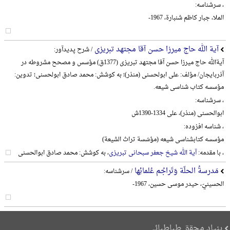
، سرشناسه:
الملا، جبار کاظم شنبارة، 1967-
آیة الله حاج میرزا حسن آقا مجتهد تبریزی
/ شرح پدیدآور:
آیةالله حاج میرزا حسن آقا مجتهد تبریزی (1377ق) مؤسس و مصحح مشروطه در
آذربایجان/ مؤلف: علی ابولحسنی (منذر)؛ به کوشش: محمد صادق ابولحسنی؛ تدوین:
مؤسسه کتاب شناسی شیعه.
، سرشناسه:
ابوالحسنی (منذر)، علی 1334-1390ش
، شناسه افزوده:
مؤسسه کتابشناسی شیعه (مؤسّسة تراث الشیعة)
، با مقدمه:
آیة الله شیخ جعفر سبحانی تبریزی
، به کوشش: محمد صادق ابوالحسنی
مَدرسةُ الحلّة وَتَراجُم عُلمائِها
/ سرشناسه:
الحسینيّ، حیدر موسی حسین، 1967-
بنیاد محقق طباطبائی