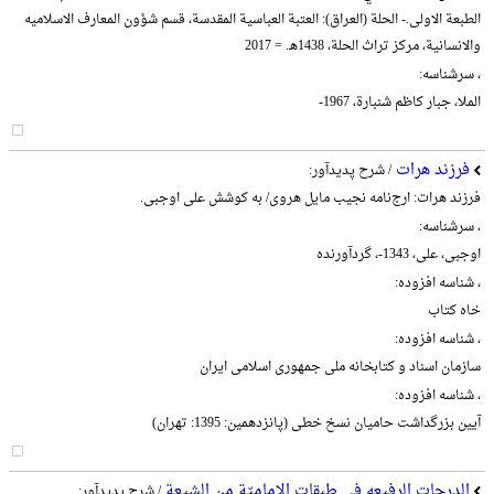
الطبعة الاولی.- الحلة (العراق): العتبة العباسیة المقدسة، قسم شؤون المعارف الاسلامیه
والانسانیة، مرکز تراث الحلة، 1438هـ. = 2017
، سرشناسه:
الملا، جبار کاظم شنبارة، 1967-
فرزند هرات
/ شرح پدیدآور:
فرزند هرات: ارج‌نامه نجیب مایل هروی/ به کوشش علی اوجبی.
، سرشناسه:
اوجبی، علی، 1343-، گردآورنده
، شناسه افزوده:
خاه کتاب
، شناسه افزوده:
سازمان اسناد و کتابخانه ملی جمهوری اسلامی ایران
، شناسه افزوده:
آیین بزرگداشت حامیان نسخ خطی (پانزدهمین: 1395: تهران)
الدرجات الرفیعه في طبقات الإمامیّة من الشیعة
/ شرح پدیدآور: