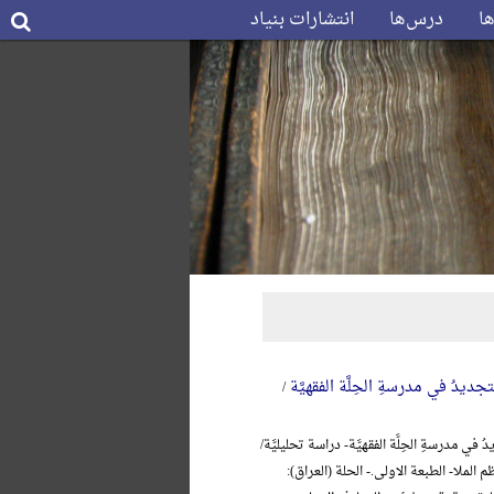
ها
درس‌ها
انتشارات بنیاد
جدیدُ في مدرسةِ الحِلَّة الفقهیَّة
/
 في مدرسةِ الحِلَّة الفقهیَّة- دراسة تحلیلیَّة/
 الملا- الطبعة الاولی.- الحلة (العراق):