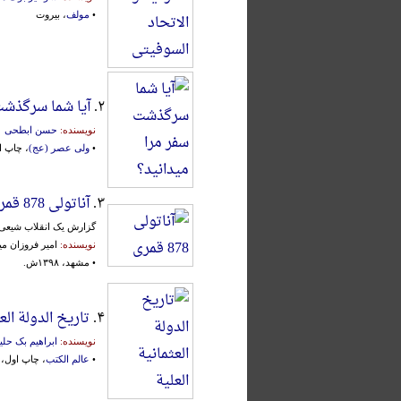
•
مولف
، بیروت
۲.
آیا شما سرگذشت
نویسنده:
حسن ابطحی
•
ولی عصر (عج)
، چاپ اول،
۳.
آناتولی 878 قمری
گزارش یک انقلاب شیعی
نویسنده:
امیر فروزان م
• مشهد، ۱۳۹۸ش.
۴.
تاریخ الدولة الع
نویسنده:
ابراهیم بک حلی
•
عالم الکتب
، چاپ اول، بیرو