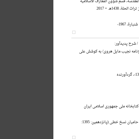
 المقدسة، قسم شؤون المعارف الاسلامیه
حلة، 1438هـ. = 2017
ارة، 1967-
/ شرح پدیدآور:
ج‌نامه نجیب مایل هروی/ به کوشش علی
کتابخانه ملی جمهوری اسلامی ایران
آیین بزرگداشت حامیان نسخ خطی (پانزدهمین: 1395: