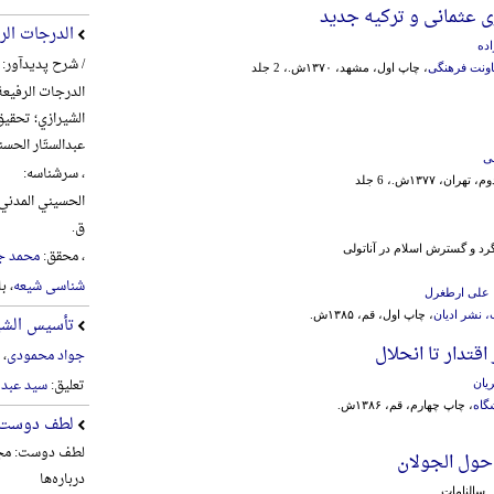
ی عثمانی و ترکیه جدید
الدرجات الر
ده
/ شرح پدیدآور:
ونت فرهنگی
، چاپ اول، مشهد، ۱۳۷۰ش.، 2 جلد
الدرجات الرفیعة
الشیرازي؛ تحقیق
عبدالستّار الحس
ی
، سرشناسه:
هران، ۱۳۷۷ش.، 6 جلد
ق.
د و گسترش اسلام در آناتولی
، محقق:
محمد ج
شناسی شیعه
، ب
علی ارطغرل
، نشر ادیان
، چاپ اول، قم، ۱۳۸۵ش.
تأسیس الشیع
اقتدار تا انحلال
جواد محمودی
، 
تعلیق:
سید عبد 
یان
گاه
، چاپ چهارم، قم، ۱۳۸۶ش.
لطف دوست
لطف دوست: مجم
 حول الجولان
درباره‌ها
. سالنامات