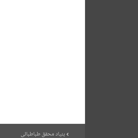
بنیاد محقق طباطبائی