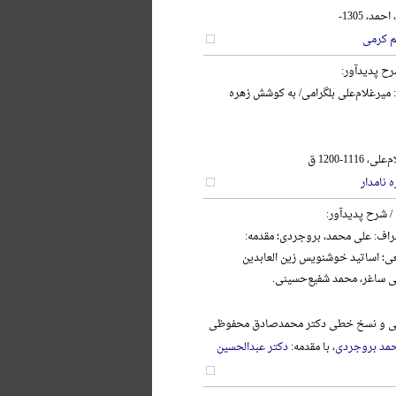
د، 1305-
م کرمی
رح پدیدآور:
: میرغلام‌علی بلگرامی/ به کوشش زهره
111-1200 ق
 نامدار
/ شرح پدیدآور:
اف: علی محمد، بروجردی؛ مقدمه:
ی؛ اساتید خوشنویس زین العابدین
ی ساغر، محمد شفیع‌حسینی.
نگی و نسخ خطی دکتر محمدصادق محفوظی
مد بروجردی
، با مقدمه:
دکتر عبدالحسین