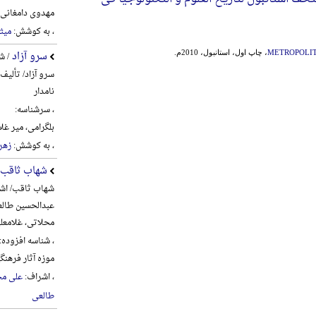
مهدوی دامغانی، احم
، به کوشش:
میث
سرو آزاد
METROPOLIT
، چاپ اول، استانبول، 2010م.
/ ش
سرو آزاد/ تألیف
نامدار
، سرشناسه:
بلگرامی، میر غلام‌علی، 6
، به کوشش:
زهره
شهاب ثاقب
شهاب ثاقب/ اشر
عبدالحسین طالع
محلاتی، غلامعل
، شناسه افزوده:
موزه آثار فره
، اشراف:
علی مح
طالعی