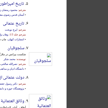
۵.
تاریخ امپراطور
مترجم:
محمود رمضان زا
•
آستان قدس رضوی،معا
۶.
تاریخ عثمانی
مترجم:
ایرج نوبخت
مترجم جلد 1/3:
وهاب ول
•
انتشارات کیهان
، چاپ دوم، ت
۷.
سلجوقیان
شکست بیزانس در ملازگر
نویسنده:
محمد شکر
مترجم:
نصرالله صالحی
،
•
دانشگاه ادیان و مذاهب
۸.
دولت عثمانی از 
مترجم:
دکتر رسول جعفر
•
پژوهشگاه حوزه و دانش
۹.
وثائق العثمانیة
أوقاف.. أوامر السلطانیة.