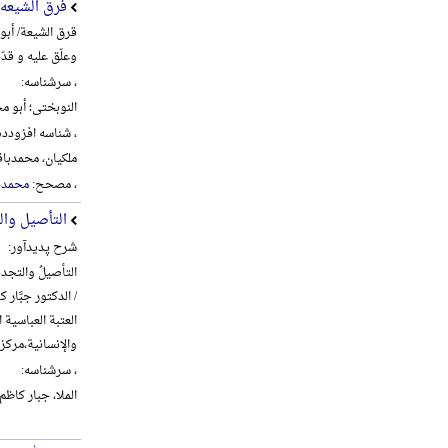
فرق الشیعه
قرق الشیعة/ أبو
وعلّق علیه و قدّ
، سرشناسه:
النوبختی؛ أبو محم
، شناسه افزودده
ملکیان، محمدباقر، 1360- 
، مصحح:
محمدبا
التأصیل وال
شرح پدیدآور:
التأصیلُ والتجدیدُ
/ الدکتور جبَّار کا
العتبة العباسیة
والإنسانیة،‌مرکز تراث الح
، سرشناسه:
الملا، جبار کاظم شنب