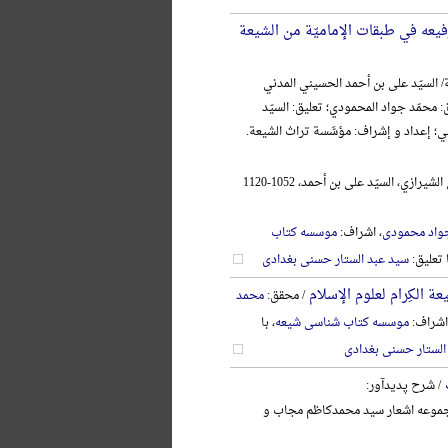
فیعه في طبقات الإمامیّة من الشیعة
/ السیّد علی بن أحمد الحسیني المدني
: محمّد جواد المحمودي؛ تعلیق: السیّد
ني؛ إعداد و إشراف: مؤسَّسة تراث الشیعة.
الحسیني المدني الشیرازي، السیّد علی بن أحمد، 1052-1120
واد محمودی
، اشراف:
موسسه کتاب
ا تعلیق:
سید عبد الستار حسنی بغدادی
ة الکِرام لعلوم الإسلام
/ محقق:
محمد
اشراف:
موسسه کتاب شناسی شیعه
، با
الستار حسنی بغدادی
/ شرح پدیدآور:
وعه اشعار سید محمدکاظم مجاب و