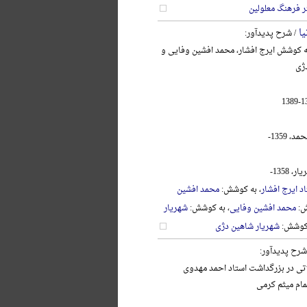
ر فرهنگ معلولین
یا
/ شرح پدیدآور:
به کوشش ایرج افشار، محمد افشین وفایی و
ژی
 1359-
 1358-
د ایرج افشار
، به کوشش:
محمد افشین
ش:
محمد افشین وفایی
، به کوشش:
شهریار
 کوشش:
شهریار شاهین دژی
شرح پدیدآور:
اتی در بزرگداشت استاد احمد مهدوی
تمام میثم کرمی