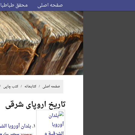
صفحه اصلی
محقق طباطبا
صفحه اصلی
/ کتابخانه /
کتب چاپی
/
تاریخ اروپای شرقی
۱.
بلدان أوروبا الش
نویسنده:
سوفنیر بوک ه