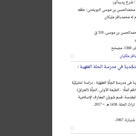
/ شرح پدیدآور:
 محمدالحسن بن موسی النوبختی؛ حقّقه
م له محمدباقر ملیکان.
دالحسن بن موسی، 310 ق.
:
مصحح
قر ملکیان
تجَّدیدُ في مدرسة الحلة الفقهیة
/
 فی مدرسةِ الحِلَّةِ الفقهیِّة - دراسة تحلیلیَّة
ظم الملَّا. - الطبعة الأولی- الحِلَّة (العراق):
 المقدسة، قسم شوؤن المعارف الإسلامیة
لة، 1438 هـ. = 2017.
ارة، 1967-