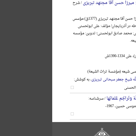
ج میرزا حسن آقا مجتهد تبریزی
/ شرح
آیةالله حاج میرزا حسن آقا مجتهد تبریزی (1377ق) مؤسس
در آذربایجان/ مؤلف: علی ابولحسنی
ش: محمد صادق ابولحسنی؛ تدوین: مؤسسه
عه.
1334-1390ش
ی شیعه (مؤسّسة تراث الشیعة)
لله شیخ جعفر سبحانی تبریزی
، به کوشش:
الحسنی
 وَتَراجُم عُلمائِها
/ سرشناسه:
وسی حسین، 1967-