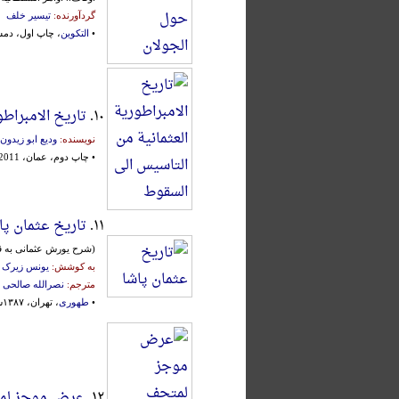
گردآورنده:
تیسیر خلف
•
التکوین
، چاپ اول، دمشق، 2006م.، ب
۱۰.
تاریخ الامبراط
نویسنده:
ودیع ابو زیدون
• چاپ دوم، عمان، 2011م.
۱۱.
تاریخ عثمان پا
(شرح یورش عثمانی به قفقاز و آ
به کوشش:
یونس زیرک
مترجم:
نصرالله صالحی
•
طهوری
، تهران، ۱۳۸۷ش.
۱۲.
عرض موجز لمتح