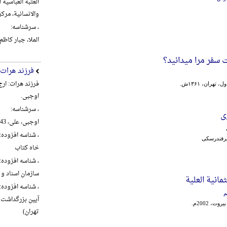
العتبة العباسیة
والانسانیة، مرکز تراث ال
، سرشناسه:
الملا، جبار کاظم شنب
 سفر مرا میدانید؟
فرزند هرات
فرزند هرات: ار
 تهران، ۱۳۶۱ش.
اوجبی.
، سرشناسه:
اوجبی، علی، 1343-، گردآورنده
، شناسه افزوده:
یرفندرسکی
خاه کتاب
، شناسه افزوده:
سازمان اسناد و 
ثمانیة العلیة
، شناسه افزوده:
م
ت، 2002م.
تهران)