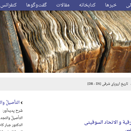
ئی
خبرها
کتابخانه
مقالات
گفت‌وگوها
کنفرانس‌
تاریخ اروپای شرقی
[DR - DS]
التأصیلُ والت
شرح پدیدآور:
التأصیلُ والتجدیدُ
رقیة و الاتحاد السوفیتی
الدکتور جبار کاظم
اوس