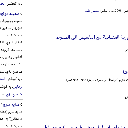
، به کوشش:
دفت
ا تعلیق:
تیسیر خلف
سفینه بولون
سفینه بولونیا/ 
شهریار شاهین د
، سرشناسه:
وریة العثمانیة من التاسیس الی السقوط
افشار، ایرج، 1304-1389
، شناسه افزوده:
افشین وفایی، محمد،
، شناسه افزوده:
شا
شاهین دژی، شهریار،
، به کوشش:
استا
‌ذربایجان و تصرف تبریز) ۹۹۳ - ۹۹۸ قمری
وفایی
، به کوش
شاهین دژی
، به
سایه سرو
/ 
سایه سرو (مقال
دامغانی)/ به اه
، سرشناسه:
ف استانبول لتاریخ العلوم و التکنولوجیا فی