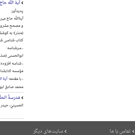
آیة الله حا
پدیدآور:
و مصحح مشروطه 
(منذر)؛ به کوش
کتاب شناسی شی
، سرشناسه:
ابوالحسنی (منذر)، علی 
، شناسه افزوده:
مؤسسه کتابشناس
، با مقدمه:
آیة ا
محمد صادق ابو
مَدرسةُ الحلّة
الحسینيّ، حیدر م
تماس با ما
سایت‌های دیگر