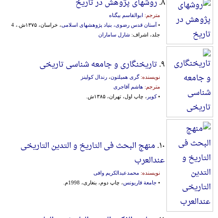
۸.
روشهای پژوهش در تاریخ
مترجم:
ابوالقاسم بیگناه
•
آستان قدس رضوی، بنیاد پژوهشهای اسلامی
، خراسان، ۱۳۷۵ش.، 4
جلد، اشراف:
شارل ساماران
۹.
تاریخنگاری و جامعه شناسی تاریخی
نویسنده:
گری همیلتون
،
رندال کولینز
مترجم:
هاشم آقاجری
•
کویر
، چاپ اول، تهران، ۱۳۸۵ش.
۱۰.
منهج البحث فی التاریخ و التدین التاریخی
عندالعرب
نویسنده:
محمدعبدالکریم وافی
•
جامعة قاریونس
، چاپ دوم، بنغاری، 1998م.