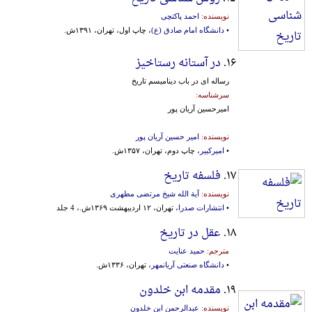
نویسنده:
احمد پاکتچی
•
دانشگاه امام صادق (ع)
، چاپ اول، تهران، ۱۳۹۱ش.
۱۶.
در آستانه رستاخیز
رساله ای در باب دینامیسم تاریخ
سرشناسه:
امیرحسین آریان پور
نویسنده:
امیر حسین آریان پور
•
امیرکبیر
، چاپ دوم، تهران، ۱۳۵۷ش.
۱۷.
فلسفه تاریخ
نویسنده:
آیة الله شیخ مرتضی مطهری
•
انتشارات صدرا
، تهران، ۱۲ اردیبهشت ۱۳۶۹ش.، 4 جلد
۱۸.
عقل در تاریخ
مترجم:
حمید عنایت
•
دانشگاه صنعتی آریانمهر
، تهران، ۱۳۳۶ش.
۱۹.
مقدمه ابن خلدون
نویسنده:
عبدالرحمن ابن خلدون