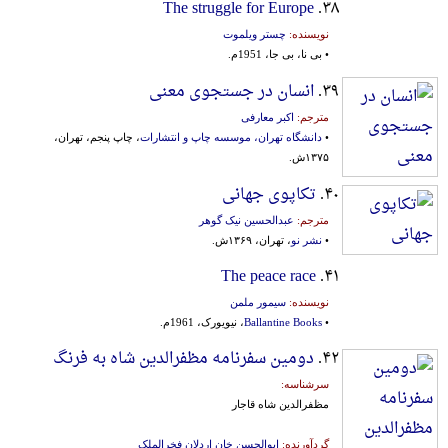
The struggle for Europe
۳۸.
نویسنده:
چستر ویلموت
• بی نا، بی جا، 1951م.
۳۹.
انسان در جستجوی معنی
مترجم:
اکبر معارفی
•
دانشگاه تهران، موسسه چاپ و انتشارات
، چاپ پنجم، تهران،
۱۳۷۵ش.
۴۰.
تکاپوی جهانی
مترجم:
عبدالحسین نیک گوهر
•
نشر نو
، تهران، ۱۳۶۹ش.
The peace race
۴۱.
نویسنده:
سیمور ملمن
•
Ballantine Books
، نیویورک، 1961م.
۴۲.
دومین سفرنامه مظفرالدین شاه به فرنگ
سرشناسه:
مظفرالدین شاه قاجار
گردآورنده:
ابوالحسن خان اردلان فخرالملک