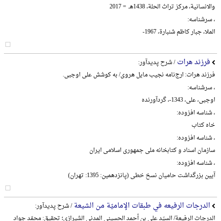
والانسانیة، مرکز تراث الحلة، 1438هـ. = 2017
، سرشناسه:
الملا، جبار کاظم شنبارة، 1967-
فرزند هرات
/ شرح پدیدآور:
فرزند هرات: ارج‌نامه نجیب مایل هروی/ به کوشش علی اوجبی.
، سرشناسه:
اوجبی، علی، 1343-، گردآورنده
، شناسه افزوده:
خاه کتاب
، شناسه افزوده:
سازمان اسناد و کتابخانه ملی جمهوری اسلامی ایران
، شناسه افزوده:
آیین بزرگداشت حامیان نسخ خطی (پانزدهمین: 1395: تهران)
الدرجات الرفیعه في طبقات الإمامیّة من الشیعة
/ شرح پدیدآور:
الدرجات الرفیعة/ السیّد علی بن أحمد الحسیني المدني الشیرازي؛ تحقیق: محمّد جواد