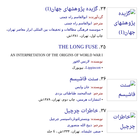
۳۴.
گزیده پژوهشهای جهان(1)
گردآورنده:
ابوالقاسم راه چمنی
مترجم:
ابوالقاسم راه چمنی
•
موسسه فرهنگی مطالعات و تحقیقات بین المللی ابرار معاصر تهران
،
چاپ اول، تهران، ۱۳۸۱ش.
THE LONG FUSE
۳۵.
AN INTERPRETATION OF THE ORIGINS OF WORLD WAR I
نویسنده:
لارنس لافور
•
Lippincott
، نیویورک
۳۶.
سنت فاشیسم
نویسنده:
جان وایس
مترجم:
عبدالمحمد طباطبائی یزدی
•
انتشارات هرمس
، چاپ دوم، تهران، ۱۳۸۹ش.
۳۷.
خاطرات چرچیل
نویسنده:
وینستن‌لئونارداسپنسر چرچیل
مترجم:
ذبیح الله منصوری
•
صفی علیشاه
، تهران، ۱۳۳۴ش.، 6 جلد