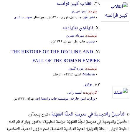
۴۹.
انقلاب کبیر فرانسه
مترجم:
ثمین نبی‌پور
•
نشر افق
، چاپ اول، تهران، ۱۳۹۰ش.، ویراستار:
سهند ساعدی
۵۰.
ناپلئون بناپارت
نویسنده:
مهرداد مهرین
•
توسن
، چاپ اول، تهران، ۱۳۶۹ش.
THE HISTORE OF THE DECLINE AND
۵۱.
FALL OF THE ROMAN EMPIRE
نویسنده:
ادوارد گیبون
•
Methuen
، لندن، 1912م.، 2 جلد
۵۲.
هلند
گردآورنده:
انسیه راعی
•
وزارت امور خارجه، موسسه‌ چاپ‌ و انتشارات‌
، تهران، ۱۳۷۴ش.
التأصیلُ والتجدیدُ في مدرسةِ الحِلَّة الفقهیَّة
/ شرح پدیدآور:
التأصیلُ والتجدیدُ في مدرسةِ الحِلَّة الفقهیَّة- دراسة تحلیلیَّة/ الدکتور جبار کاظم الملا-
الطبعة الاولی.- الحلة (العراق): العتبة العباسیة المقدسة، قسم شؤون المعارف الاسلامیه