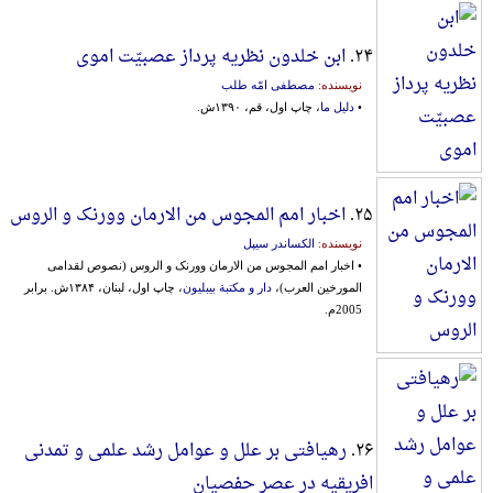
۲۴.
ابن خلدون نظریه پرداز عصبیّت اموی
نویسنده:
مصطفی امّه طلب
•
دلیل ما
، چاپ اول، قم، ۱۳۹۰ش.
۲۵.
اخبار امم المجوس من الارمان وورنک و الروس
نویسنده:
الکساندر سیپل
• اخبار امم المجوس من الارمان وورنک و الروس (نصوص لقدامی
المورخین العرب)،
دار و مکتبة بیبلیون
، چاپ اول، لبنان، ۱۳۸۴ش. برابر
2005م.
۲۶.
رهیافتی بر علل و عوامل رشد علمی و تمدنی
افریقیه در عصر حفصیان