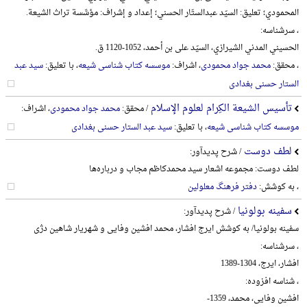
المحمودي؛ تعلیق: السیّد عبدالستّار الحسني؛ إعداد و إشراف: مؤسَّسة تراث الشیعة.
، سرشناسه:
الحسیني المدني الشیرازي، السیّد علی بن أحمد، 1052-1120 ق.
، محقق:
محمد جواد محمودی
، اشراف:
موسسه کتاب شناسی شیعه
، با تعلیق:
سید عبد
الستار حسنی بغدادی
تأسیس الشیعة الکِرام لعلوم الإسلام
/ محقق:
محمد جواد محمودی
، اشراف:
موسسه کتاب شناسی شیعه
، با تعلیق:
سید عبد الستار حسنی بغدادی
لطف دوست
/ شرح پدیدآور:
لطف دوست: مجموعه اشعار سید محمدکاظم مجاب و درباره‌ها
، به کوشش:
دفتر فرهنگ معلولین
سفینه بولونیا
/ شرح پدیدآور:
سفینه بولونیا/ به کوشش ایرج افشار، محمد افشین وفایی و شهریار شاهین دژی
، سرشناسه:
افشار، ایرج، 1304-1389
، شناسه افزوده:
افشین وفایی، محمد، 1359-