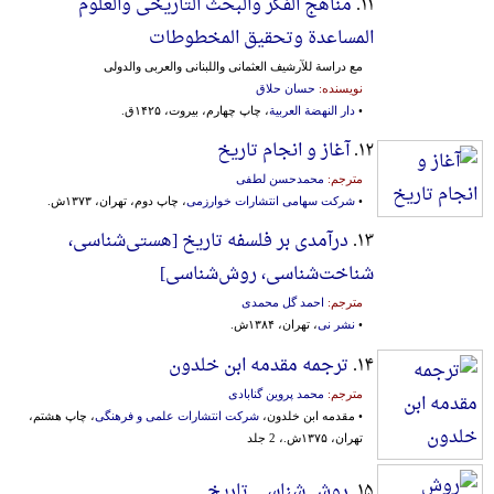
۱۱.
مناهج الفکر والبحث التاریخی والعلوم
المساعدة وتحقیق المخطوطات
مع دراسة للآرشیف العثمانی واللبنانی والعربی والدولی
نویسنده:
حسان حلاق
•
دار النهضة العربیة
، چاپ چهارم، بیروت، ۱۴۲۵ق.
۱۲.
آغاز و انجام تاریخ
مترجم:
محمدحسن لطفی
•
شرکت سهامی انتشارات خوارزمی
، چاپ دوم، تهران، ۱۳۷۳ش.
۱۳.
درآمدی بر فلسفه تاریخ [هستی‌شناسی‌،
شناخت‌شناسی‌، روش‌شناسی‌]
مترجم:
احمد گل محمدی
•
نشر نی
، تهران، ۱۳۸۴ش.
۱۴.
ترجمه مقدمه ابن خلدون
مترجم:
محمد پروین گنابادی
• مقدمه ابن خلدون،
شرکت انتشارات علمی و فرهنگی
، چاپ هشتم،
تهران، ۱۳۷۵ش.، 2 جلد
۱۵.
روش شناسی تاریخ