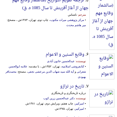
۵.
ترجمه تقویم التواریخ (سالشمار وقایع مهم
جهان از آغاز آفرینش تا سال 1085 ه. ق)
مترجم:
ناشناس
•
مرکز پژوهشی میراث مکتوب
، چاپ دوم، تهران، ۱۳۸۴ش.، مصحح:
میر هاشم محدث
۶.
وقایع السنین و الاعوام
نویسنده:
عبدالحسین خاتون آبادی
•
کتابفروشی اسلامیه
، تهران، ۱۳۵۲ش.، با مقدمه:
علامه ابوالحسن
شعرانی
و
آیة الله سید شهاب الدین مرعشی نجفی
، مصحح:
محمدباقر
بهبودی
۷.
تاریخ در ترازو
درباره تاریخنگری و تاریخنگاری
نویسنده:
دکتر عبدالحسین زرین کوب
•
امیرکبیر
، چاپ هفتم، ویرایش دوم، تهران، ۱۳۸۱ش.
•
امیرکبیر
، تهران، ۱۳۷۵ش.