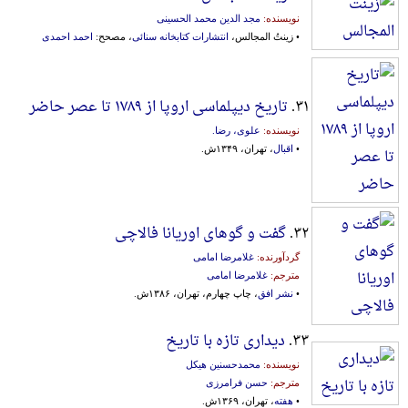
نویسنده:
مجد الدین محمد الحسینی
• زینتُ المجالس،
انتشارات کتابخانه سنائی
، مصحح:
احمد احمدی
۳۱.
تاریخ دیپلماسی اروپا از ‎۱۷۸۹ تا عصر حاضر
نویسنده:
علوی، رضا.
•
اقبال
، تهران، ۱۳۴۹ش.
۳۲.
گفت و گوهای اوریانا فالاچی
گردآورنده:
غلامرضا امامی
مترجم:
غلامرضا امامی
•
نشر افق
، چاپ چهارم، تهران، ۱۳۸۶ش.
۳۳.
دیداری تازه با تاریخ
نویسنده:
محمدحسنین هیکل
مترجم:
حسن فرامرزی
•
هفته
، تهران، ۱۳۶۹ش.