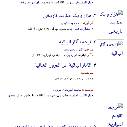
•
دار المشرق
، بیروت، 1991م.، با مقدمه:
ژان موریس فیه
۲.
هزار و یک حکایت تاریخی
گردآورنده:
محمود حکیمی
•
انتشارات قلم
، چاپ سوم، تهران، ۱۳۶۹ش.، 3 جلد
۳.
ترجمه آثار الباقیه
مترجم:
اکبر داناسرشت
• آثار الباقیه،
امیرکبیر
، چاپ پنجم، تهران، ۱۳۸۶ش.
۴.
الآثار الباقیة عن القرون الخالیة
سرشناسه:
محمد بن احمد ابوریحان بیرونی
نویسنده:
محمد ابوریحان بیرونی
•
دار الکتب العلمیة
، چاپ اول، بیروت، 2000م.، با تعلیق:
خلیل منصور