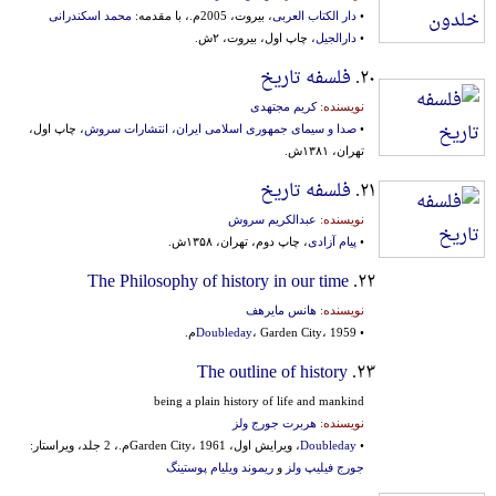
•
دار الکتاب العربی
، بیروت، 2005م.، با مقدمه:
محمد اسکندرانی
•
دارالجیل
، چاپ اول، بیروت، ۲ش.
۲۰.
فلسفه تاریخ
نویسنده:
کریم مجتهدی
•
صدا و سیمای جمهوری اسلامی ایران، انتشارات سروش
، چاپ اول،
تهران، ۱۳۸۱ش.
۲۱.
فلسفه تاریخ
نویسنده:
عبدالکریم سروش
•
پیام آزادی
، چاپ دوم، تهران، ۱۳۵۸ش.
The Philosophy of history in our time
۲۲.
نویسنده:
هانس مایرهف
•
، Garden City، 1959م.
Doubleday
The outline of history
۲۳.
being a plain history of life and mankind
نویسنده:
هربرت جورج ولز
•
Doubleday
، ویرایش اول، Garden City، 1961م.، 2 جلد، ویراستار:
جورج فیلیپ ولز
و
ریموند ویلیام پوستینگ