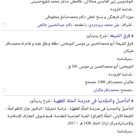
خوشنویس زین العابدین محلاتی، غلامعلی ساغر، محمد شفیع‌حسینی.
، شناسه افزوده:
موزه آثار فرهنگی و نسخ خطی دکتر محمدصادق محفوظی
، اشراف:
علی محمد بروجردی
، با مقدمه:
دکتر عبدالحسین طالعی
فرق الشیعه
/ شرح پدیدآور:
قرق الشیعة/ أبو محمدالحسن بن موسی النوبختی؛ حقّقه وعلّق علیه و قدّم له محمدباقر
ملیکان.
، سرشناسه:
النوبختی؛ أبو محمدالحسن بن موسی، 310 ق.
، شناسه افزودده:
ملکیان، محمدباقر، 1360- مصحح
، مصحح:
محمدباقر ملکیان
التأصیل والتجَّدیدُ في مدرسة الحلة الفقهیة
/ شرح پدیدآور:
التأصیلُ والتجدیدُ فی مدرسةِ الحِلَّةِ الفقهیِّة - دراسة تحلیلیَّة / الدکتور جبَّار کاظم الملَّا. -
الطبعة الأولی- الحِلَّة (العراق): العتبة العباسیة المقدسة، قسم شوؤن المعارف الإسلامیة
والإنسانیة،‌مرکز تراث الحلة، 1438 هـ. = 2017.
، سرشناسه: