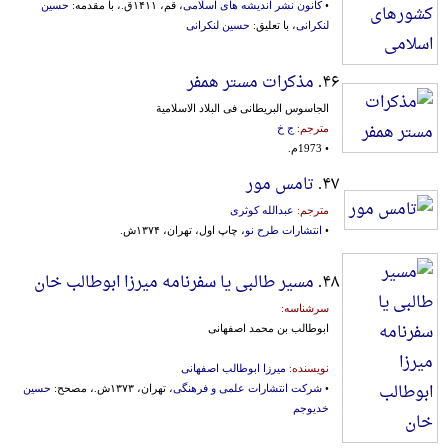
•
کانون نشر اندیشه های اسلامی
، قم، ۱۴۱۱ق.، با مقدمه:
حسین
لنکرانی
، با تعلیق:
حسین لنکرانی
۴۶.
مذکرات مستر همفر
الجاسوس البریطانی فی البلاد الاسلامیة
مترجم:
ج خ
• 1973م.
۴۷.
تامس مور
مترجم:
عبدالله کوثری
•
انتشارات طرح نو
، چاپ اول، تهران، ۱۳۷۴ش.
۴۸.
مسیر طالبی یا سفرنامه میرزا ابوطالب خان
سرشناسه:
ابوطالب بن محمد اصفهانی
نویسنده:
میرزا ابوطالب اصفهانی
•
شرکت انتشارات علمی و فرهنگی
، تهران، ۱۳۷۳ش.، مصحح:
حسین
خدیوجم