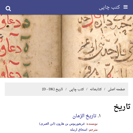
کتب چاپی
صفحه اصلی
/ کتابخانه /
کتب چاپی
/
تاریخ
[D - DK]
تاریخ
۱.
تاریخ الزمان
نویسنده:
غریغوریوس بن هارون (ابن العبری)
مترجم:
اسحاق ارمله