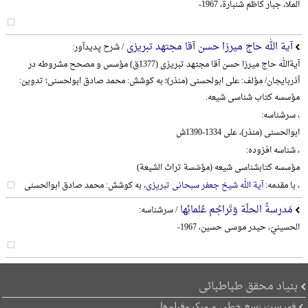
الملا، جبار کاظم شنبارة، 1967-
آیة الله حاج میرزا حسن آقا مجتهد تبریزی
/ شرح پدیدآور:
آیةالله حاج میرزا حسن آقا مجتهد تبریزی (1377ق) مؤسس و مصحح مشروطه در
آذربایجان/ مؤلف: علی ابولحسنی (منذر)؛ به کوشش: محمد صادق ابولحسنی؛ تدوین:
مؤسسه کتاب شناسی شیعه.
، سرشناسه:
ابوالحسنی (منذر)، علی 1334-1390ش
، شناسه افزوده:
مؤسسه کتابشناسی شیعه (مؤسّسة تراث الشیعة)
، با مقدمه:
آیة الله شیخ جعفر سبحانی تبریزی
، به کوشش: محمد صادق ابوالحسنی
مَدرسةُ الحلّة وَتَراجُم عُلمائِها
/ سرشناسه:
الحسینيّ، حیدر موسی حسین، 1967-
بنیاد محقق طباطبائی
فهرست نسخ خطی و میکروفیلم‌ها