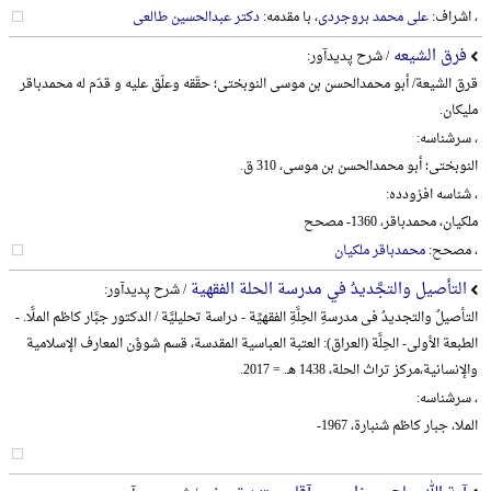
، اشراف:
علی محمد بروجردی
، با مقدمه:
دکتر عبدالحسین طالعی
فرق الشیعه
/ شرح پدیدآور:
قرق الشیعة/ أبو محمدالحسن بن موسی النوبختی؛ حقّقه وعلّق علیه و قدّم له محمدباقر
ملیکان.
، سرشناسه:
النوبختی؛ أبو محمدالحسن بن موسی، 310 ق.
، شناسه افزودده:
ملکیان، محمدباقر، 1360- مصحح
، مصحح:
محمدباقر ملکیان
التأصیل والتجَّدیدُ في مدرسة الحلة الفقهیة
/ شرح پدیدآور:
التأصیلُ والتجدیدُ فی مدرسةِ الحِلَّةِ الفقهیِّة - دراسة تحلیلیَّة / الدکتور جبَّار کاظم الملَّا. -
الطبعة الأولی- الحِلَّة (العراق): العتبة العباسیة المقدسة، قسم شوؤن المعارف الإسلامیة
والإنسانیة،‌مرکز تراث الحلة، 1438 هـ. = 2017.
، سرشناسه:
الملا، جبار کاظم شنبارة، 1967-