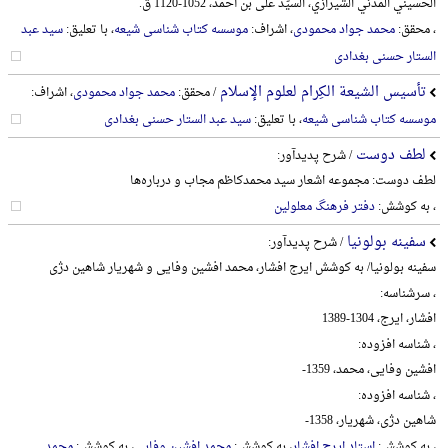
الحسیني المدني الشیرازي، السیّد علی بن أحمد، 1052-1120 ق.
، محقق:
محمد جواد محمودی
، اشراف:
موسسه کتاب شناسی شیعه
، با تعلیق:
سید عبد
الستار حسنی بغدادی
تأسیس الشیعة الکِرام لعلوم الإسلام
/ محقق:
محمد جواد محمودی
، اشراف:
موسسه کتاب شناسی شیعه
، با تعلیق:
سید عبد الستار حسنی بغدادی
لطف دوست
/ شرح پدیدآور:
لطف دوست: مجموعه اشعار سید محمدکاظم مجاب و درباره‌ها
، به کوشش:
دفتر فرهنگ معلولین
سفینه بولونیا
/ شرح پدیدآور:
سفینه بولونیا/ به کوشش ایرج افشار، محمد افشین وفایی و شهریار شاهین دژی
، سرشناسه:
افشار، ایرج، 1304-1389
، شناسه افزوده:
افشین وفایی، محمد، 1359-
، شناسه افزوده:
شاهین دژی، شهریار، 1358-
، به کوشش:
استاد ایرج افشار
، به کوشش:
محمد افشین وفایی
، به کوشش:
محمد