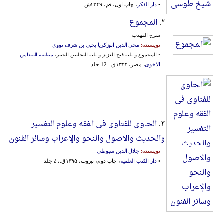
•
دار الفکر
، چاپ اول، قم، ۱۳۴۹ش.
۲.
المجموع
شرح المهذب
نویسنده:
محی الدین ابوزکریا یحیی بن شرف نووی
• المجموع و یلیه فتح العزیز و یلیه التخلیص الحبیر،
مطبعة التضامن
الاخوی
، مصر، ۱۳۴۴ق.، 12 جلد
۳.
الحاوی للفتاوی فی الفقه وعلوم التفسیر
والحدیث والاصول والنحو والإعراب وسائر الفنون
نویسنده:
جلال الدین سیوطی
•
دار الکتب العلمیة
، چاپ دوم، بیروت، ۱۳۹۵ق.، 2 جلد