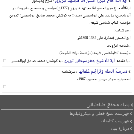
آیة الله حاج میرزا حسن آقا مجتهد تبریزی
/ شرح پدیدآور:
آیةالله حاج میرزا حسن آقا مجتهد تبریزی (1377ق) مؤسس و مصحح مشروطه در
آذربایجان/ مؤلف: علی ابولحسنی (منذر)؛ به کوشش: محمد صادق ابولحسنی؛ تدوین:
مؤسسه کتاب شناسی شیعه.
، سرشناسه:
ابوالحسنی (منذر)، علی 1334-1390ش
، شناسه افزوده:
مؤسسه کتابشناسی شیعه (مؤسّسة تراث الشیعة)
، با مقدمه:
آیة الله شیخ جعفر سبحانی تبریزی
، به کوشش: محمد صادق ابوالحسنی
مَدرسةُ الحلّة وَتَراجُم عُلمائِها
/ سرشناسه:
الحسینيّ، حیدر موسی حسین، 1967-
بنیاد محقق طباطبائی
فهرست نسخ خطی و میکروفیلم‌ها
فهرست کتابخانه
دربارۀ بنیاد