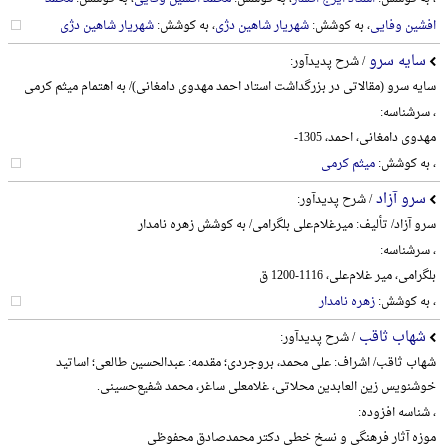
افشین وفایی
، به کوشش:
شهریار شاهین دژی
، به کوشش:
شهریار شاهین دژی
سایه سرو
/ شرح پدیدآور:
سایه سرو (مقالاتی در بزرگداشت استاد احمد مهدوی دامغانی)/ به اهتمام میثم کرمی
، سرشناسه:
مهدوی دامغانی، احمد، 1305-
، به کوشش:
میثم کرمی
سرو آزاد
/ شرح پدیدآور:
سرو آزاد/ تألیف: میرغلام‌علی بلگرامی/ به کوشش زهره نامدار
، سرشناسه:
بلگرامی، میر غلام‌علی، 1116-1200 ق
، به کوشش:
زهره نامدار
شهاب ثاقب
/ شرح پدیدآور:
شهاب ثاقب/ اشراف: علی محمد، بروجردی؛ مقدمه: عبدالحسین طالعی؛ اساتید
خوشنویس زین العابدین محلاتی، غلامعلی ساغر، محمد شفیع‌حسینی.
، شناسه افزوده:
موزه آثار فرهنگی و نسخ خطی دکتر محمدصادق محفوظی