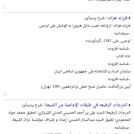
فرزند هرات
/ شرح پدیدآور:
فرزند هرات: ارج‌نامه نجیب مایل هروی/ به کوشش علی اوجبی.
، سرشناسه:
اوجبی، علی، 1343-، گردآورنده
، شناسه افزوده:
خاه کتاب
، شناسه افزوده:
سازمان اسناد و کتابخانه ملی جمهوری اسلامی ایران
، شناسه افزوده:
آیین بزرگداشت حامیان نسخ خطی (پانزدهمین: 1395: تهران)
الدرجات الرفیعه في طبقات الإمامیّة من الشیعة
/ شرح پدیدآور:
الدرجات الرفیعة/ السیّد علی بن أحمد الحسیني المدني الشیرازي؛ تحقیق: محمّد جواد
المحمودي؛ تعلیق: السیّد عبدالستّار الحسني؛ إعداد و إشراف: مؤسَّسة تراث الشیعة.
، سرشناسه: