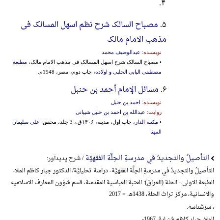
۴.
۵.
مصباح السالک شرح نظم اسهل المسالک فی
مذهب الامام مالک
نویسنده:
عیدالوصیف محمد
• مصباح السالک شرح اسهل المسالک فی مذهب الامام مالک،
مطبعة
مصطفی البابی الحلبی و اولاده
، چاپ دوم، مصر، 1948م.
۶.
مسائل الإمام أحمد بن حنبل
نویسنده:
احمد بن حنبل
روایت:
عبدالله بن احمد بن حنبل شیبانی
•
مکتبة الدار
، چاپ اول، مدینه، ۱۴۰۶ق.، 3 جلد، محقق:
علی سلیمان
المهنا
التأصیلُ والتجدیدُ في مدرسةِ الحِلَّة الفقهیَّة
/ شرح پدیدآور:
التأصیلُ والتجدیدُ في مدرسةِ الحِلَّة الفقهیَّة- دراسة تحلیلیَّة/ الدکتور جبار کاظم الملا-
الطبعة الاولی.- الحلة (العراق): العتبة العباسیة المقدسة، قسم شؤون المعارف الاسلامیه
والانسانیة، مرکز تراث الحلة، 1438هـ. = 2017
، سرشناسه:
الملا، جبار کاظم شنبارة، 1967-