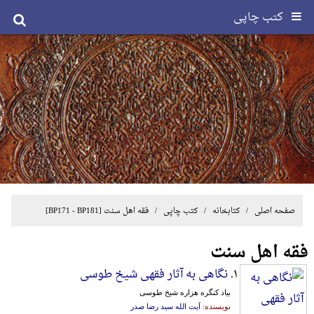
کتب چاپی
صفحه اصلی
/ کتابخانه /
کتب چاپی
/
فقه اهل سنت
[BP171 - BP181]
فقه اهل سنت
۱.
نگاهی به آثار فقهی شیخ طوسی
بیاد کنگره هزاره شیخ طوسی
نویسنده:
آیت الله سید رضا صدر