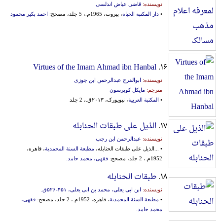
نویسنده:
قاضی عیاض اندلسی
•
دار المکتبة الحیاة
، بیروت، 1965م.، 5 جلد، مصحح:
احمد بکیر محمود
Virtues of the Imam Ahmad ibn Hanbal
۱۶.
نویسنده:
ابوالفرج عبدالرحمن ابن جوزی
مترجم:
مایکل کوپرسون
•
المکتبة العربیة
، نیویورک، ۲۰۱۳ق.، 2 جلد
۱۷.
الذیل علی طبقات الحنابله
نویسنده:
عبدالرحمن ابن رجب
• ...الذیل علی طبقات الحنابله،
مطبعة السنة المحمدیة
، قاهره،
1952م.، 2 جلد، مصحح:
فقهی، محمد حامد.
۱۸.
طبقات الحنابله
نویسنده:
ابن ابی یعلی، محمد بن ابی یعلی، ۴۵۱-‎۵۲۶ق.
•
مطبعة السنة المحمدیة
، قاهره، 1952م.، 2 جلد، مصحح:
فقهی،
محمد حامد.