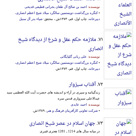
نویسنده:
احمد بن صالح آل طعان بحرانی قطیفی قدیحی
•
کنگره بزرگداشت دویستمین سالگرد میلاد شیخ اعظم انصاری،
دبیرخانه
، چاپ اول، قم، ۱۳۷۳ش.، محقق:
ضیاء بدر آل سنبل
۷۱.
ملازمه حکم عقل و شرع از دیدگاه شیخ
انصاری
نویسنده:
علی ربانی گلپایگانی
•
کنگره بزرگداشت دویستمین سالگرد میلاد شیخ اعظم انصاری،
دبیرخانه
، چاپ اول، قم، ۱۳۷۳ش.
۷۲.
آفتاب سبزوار
زندگینامه و سیری در آراء و اندیشه های حضرت آیت الله العظمی سید
عبدالاعلی سبزواری قدس سره
نویسنده:
احمد عابدی
•
شرکت تعاونی کارآفرینان فرهنگ و هنر
، ۱۳۸۹ش.
۷۳.
جهان اسلام در عصر شیخ انصاری
در میانه سال های 1214 ـ 1281 هجری قمری