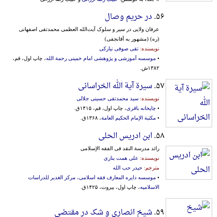
۵۶.
در حریم وصال
عرفان ولایی در سیر و سلوک آیت‌الله العظمی محمدتقی اصفهانی
(ره) (مشهور به آقانجفی)
نویسنده:
تقی صوفی نیارکی
•
موسسه آموزشی و پژوهشی امام خمینی رحمة الله
، چاپ اول، قم،
۱۳۸۲ش.
۵۷.
سیرة آیة الله الخراسانی
نویسنده:
سید محمدتقی حسینی جلالی
•
چاپخانه باقری
، چاپ اول، قم، ۱۴۱۵ق.
•
مکتبة الإمام الحکیم العامة
، ۱۳۶۸ق.
۵۸.
ابن ادریس الحلی
رائد مدرسة النقد فی الفقه الإسلامی
نویسنده:
علی همت بناری
مترجم:
حیدر حب الله
•
موسسه دایره المعارف فقه اسلامی، مرکز الغدیر للدراسات
الاسلامیه
، چاپ اول، بیروت، ۱۴۲۵ق.
۵۹.
شیخ انصاری و شک در مقتضی