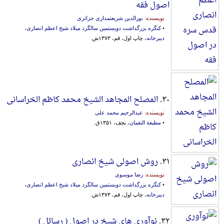
اصول فقه
نویسنده:
نورالدین شریعتمداری جزائری
•
کنگره بزرگداشت دویستمین سالگرد میلاد شیخ اعظم انصاری،
دبیرخانه
، چاپ اول، قم، ۱۳۷۳ش.
۳۰.
المصلح المجاهد الشیخ محمد کاظم الخراسانی
نویسنده:
عبدالرحیم محمد علی
•
مطبعة النعمان
، نجف، ۱۳۵۱ق.
۳۱.
روش اصولی شیخ انصاری
نویسنده:
رضا موسوی
•
کنگره بزرگداشت دویستمین سالگرد میلاد شیخ اعظم انصاری،
دبیرخانه
، چاپ اول، قم، ۱۳۷۳ش.
۳۲.
نوآوری های شیخ در اصول ( رسائل )