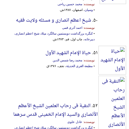
نویسنده:
محمد حسین ریاحی
•
وسپان
، اصفهان، ۱۳۸۷ش.
۵۰.
شیخ اعظم انصاری و مسئله ولایت فقیه
نویسنده:
احمد آذری قمی
•
کنگره بزرگداشت دویستمین سالگرد میلاد شیخ اعظم انصاری،
دبیرخانه
، چاپ اول، قم، ۱۳۷۳ش.
۵۱.
حیاة الإمام الشهید الأول
نویسنده:
محمد رضا شمس الدین
•
مطبعة الغری الحدیثة
، نجف، ۱۳۷۶ق.
۵۲.
التقیة فی رحاب العلمین الشیخ الأعظم
الأنصاری والسید الإمام الخمینی قدس سرهما
نویسنده:
عادل علوی
•
کنگره بزرگداشت دویستمین سالگرد میلاد شیخ اعظم انصاری،