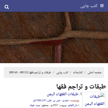
کتب چاپی
صفحه اصلی
/ کتابخانه /
کتب چاپی
/
طبقات و تراجم فقها
[BP149 - BP155]
طبقات و تراجم فقها
۱.
طبقات الفقهاء الیمن
نویسنده:
جعدی، عمر بن علی،547ـ586؟ق.
•
دار القلم
، بیروت، 1957م.، محقق:
سید، فواد.