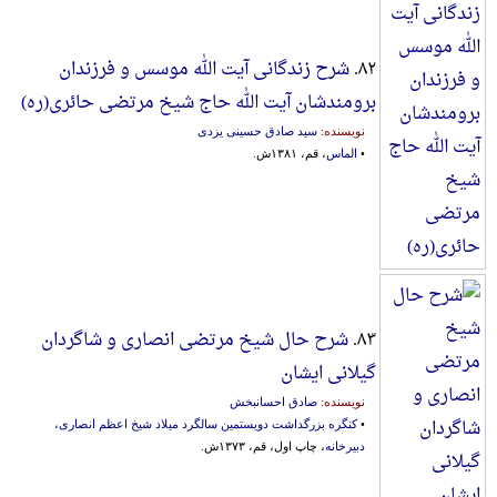
۸۲.
شرح زندگانی آیت الله موسس و فرزندان
برومندشان آیت الله حاج شیخ مرتضی حائری(ره)
نویسنده:
سید صادق حسینی یزدی
•
الماس
، قم، ۱۳۸۱ش.
۸۳.
شرح حال شیخ مرتضی انصاری و شاگردان
گیلانی ایشان
نویسنده:
صادق احسانبخش
•
کنگره بزرگداشت دویستمین سالگرد میلاد شیخ اعظم انصاری،
دبیرخانه
، چاپ اول، قم، ۱۳۷۳ش.