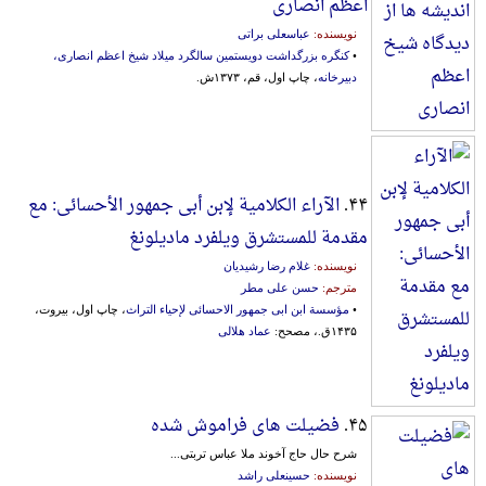
اعظم انصاری
نویسنده:
عباسعلی براتی
•
کنگره بزرگداشت دویستمین سالگرد میلاد شیخ اعظم انصاری،
دبیرخانه
، چاپ اول، قم، ۱۳۷۳ش.
۴۴.
الآراء الکلامیة لإبن أبی جمهور الأحسائی: مع
مقدمة للمستشرق ویلفرد مادیلونغ
نویسنده:
غلام رضا رشیدیان
مترجم:
حسن علی مطر
•
مؤسسة ابن ابی جمهور الاحسائی لإحیاء التراث
، چاپ اول، بیروت،
۱۴۳۵ق.، مصحح:
عماد هلالی
۴۵.
فضیلت های فراموش شده
شرح‌ حال‌ حاج‌ آخوند ملا عباس‌ تربتی‌...
نویسنده:
حسینعلی راشد