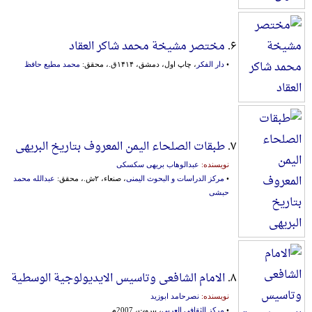
۶.
مختصر مشیخة محمد شاکر العقاد
•
دار الفکر
، چاپ اول، دمشق، ۱۴۱۴ق.، محقق:
محمد مطیع حافظ
۷.
طبقات الصلحاء الیمن المعروف بتاریخ البریهی
نویسنده:
عبدالوهاب بریهی سکسکی
•
مرکز الدراسات و البحوث الیمنی
، صنعاء، ۲ش.، محقق:
عبدالله محمد
حبشی
۸.
الامام الشافعی وتاسیس الایدیولوجیة الوسطیة
نویسنده:
نصرحامد ابوزید
•
مرکز الثقافی العربی
، بیروت، 2007م.