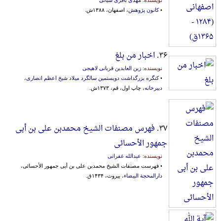
•
کانون پژوهش
، اصفهان، ۱۳۸۸ش.
۳۶.
اخبار من بلغ
نویسنده:
زین العابدین قربانی لاهیجی
•
کنگره بزرگداشت دویستمین سالگرد میلاد شیخ اعظم انصاری،
دبیرخانه
، چاپ اول، قم، ۱۳۷۳ش.
۳۷.
فهرس مصنفات الشیخ محمدبن علی بن أبی
جمهور الأحسائی
نویسنده:
عبدالله غفرانی
• فهرست مصنفات الشیخ محمدبن علی بن أبی جمهور الأحسائی،
دارالمحجة البیضاء
، بیروت، ۱۴۳۴ق.