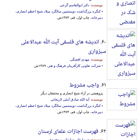
نویسنده:
دکتر ابوالقاسم گرجی
•
کنگره بزرگداشت دویستمین سالگرد میلاد شیخ اعظم انصاری،
دبیرخانه
، چاپ اول، قم، ۱۳۷۳ش.
۶۰.
اندیشه های فلسفی آیت الله عبدالاعلی
سبزواری
نویسنده:
مهدی افچنگی
•
شرکت تعاونی کارآفرینان فرهنگ و هنر
، ۱۳۸۹ش.
۶۱.
واجب مشروط
پژوهشی در آراء شیخ انصاری و محققان دیگر
نویسنده:
آیة الله صادق آملی لاریجانی
•
کنگره بزرگداشت دویستمین سالگرد میلاد شیخ اعظم انصاری،
دبیرخانه
، چاپ اول، قم، ۱۳۷۳ش.
۶۲.
فهرست اجازات علمای لرستان
نویسنده:
میرزا علی سلیمانی بروجردی