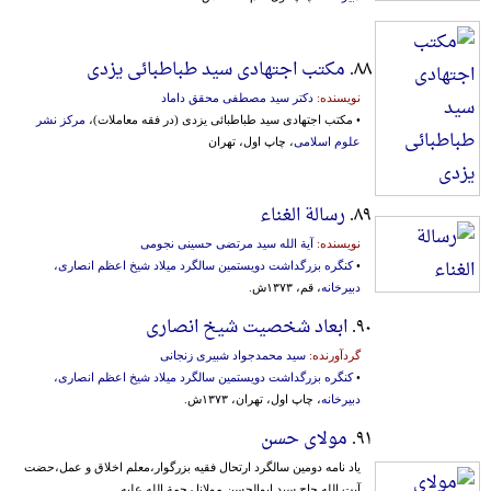
۸۸.
مکتب اجتهادی سید طباطبائی یزدی
نویسنده:
دکتر سید مصطفی محقق داماد
• مکتب اجتهادی سید طباطبائی یزدی (در فقه معاملات)،
مرکز نشر
علوم اسلامی
، چاپ اول، تهران
۸۹.
رسالة الغناء
نویسنده:
آیة الله سید مرتضی حسینی نجومی
•
کنگره بزرگداشت دویستمین سالگرد میلاد شیخ اعظم انصاری،
دبیرخانه
، قم، ۱۳۷۳ش.
۹۰.
ابعاد شخصیت شیخ انصاری
گردآورنده:
سید محمدجواد شبیری زنجانی
•
کنگره بزرگداشت دویستمین سالگرد میلاد شیخ اعظم انصاری،
دبیرخانه
، چاپ اول، تهران، ۱۳۷۳ش.
۹۱.
مولای حسن
یاد نامه دومین سالگرد ارتحال فقیه بزرگوار،معلم اخلاق و عمل،حضت
آیت الله حاج سید ابوالحسن مولانا رحمة الله علیه