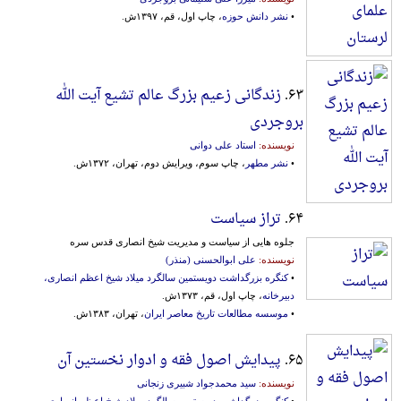
•
نشر دانش حوزه
، چاپ اول، قم، ۱۳۹۷ش.
۶۳.
زندگانی زعیم بزرگ عالم تشیع آیت الله
بروجردی
نویسنده:
استاد علی دوانی
•
نشر مطهر
، چاپ سوم، ویرایش دوم، تهران، ۱۳۷۲ش.
۶۴.
تراز سیاست
جلوه هایی از سیاست و مدیریت شیخ انصاری قدس‌ سره‌
نویسنده:
علی ابوالحسنی (منذر)
•
کنگره بزرگداشت دویستمین سالگرد میلاد شیخ اعظم انصاری،
دبیرخانه
، چاپ اول، قم، ۱۳۷۳ش.
•
موسسه مطالعات تاریخ معاصر ایران
، تهران، ۱۳۸۳ش.
۶۵.
پیدایش اصول فقه و ادوار نخستین آن
نویسنده:
سید محمدجواد شبیری زنجانی
•
کنگره بزرگداشت دویستمین سالگرد میلاد شیخ اعظم انصاری،