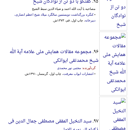
۹۵.
گفتگو با دو تن از نوادگان شیخ
مصاحبه با آیت الله احمد و ضیاء الدین سبط الشیخ
•
کنگره بزرگداشت دویستمین سالگرد میلاد شیخ اعظم انصاری،
دبیرخانه
، چاپ اول، قم، ۱۳۷۳ش.
۹۶.
مجموعه مقالات همایش ملی علامه آیة الله
شیخ محمدتقی ایوانکی
گردآورنده:
مجتبی نور محمدی
•
انتشارات ابواب معرفت
، چاپ اول، گرمسار، ۱۳۹۱ش.
۹۷.
سید النخیل المقفی مصطفی جمال الدین فی‌
ذکراه‌ السنویه‌ الاولی‌