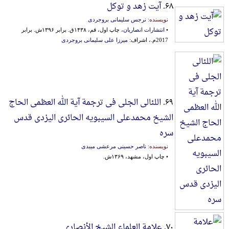
۶۸.
آیت زهد و توکل
نویسنده:
نرجس سلیمانی بروجردی
•
انتشارات انصاریان
، چاپ اول، قم، ۱۴۳۸ق. برابر ۱۳۹۶ش. برابر
2017م.، اشراف:
میرزا علی سلیمانی بروجردی
۶۹.
اللئالی الجلی فی ترجمة آیة الله العظمی الحاج
الشیخ محمدعلی السیبویه الحائری‌ الیزدی‌ قدس‌
سره‌
نویسنده:
ناصر حسینی مرعشی میبدی
• چاپ اول، مشهد، ۱۳۶۹ش.
۷۰.
علامة العلماء الشیخ الأنصاری