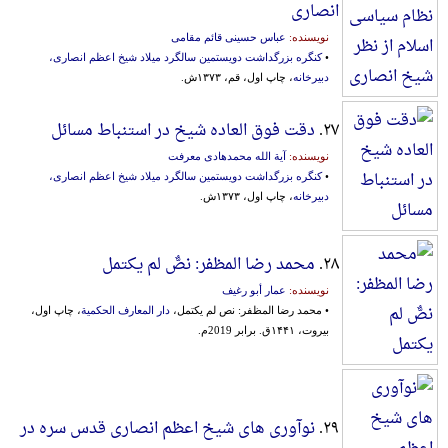
انصاری
نویسنده:
عباس حسینی قائم مقامی
•
کنگره بزرگداشت دویستمین سالگرد میلاد شیخ اعظم انصاری،
دبیرخانه
، چاپ اول، قم، ۱۳۷۳ش.
۲۷.
دقت فوق العاده شیخ در استنباط مسائل
نویسنده:
آیة الله محمدهادی معرفت
•
کنگره بزرگداشت دویستمین سالگرد میلاد شیخ اعظم انصاری،
دبیرخانه
، چاپ اول، ۱۳۷۳ش.
۲۸.
محمد رضا المظفر: نصٌّ لم يكتمل
نویسنده:
عمار أبو رغیف
• محمد رضا المظفر: نص لم يكتمل،
دار المعارف الحکمیة
، چاپ اول،
بیروت، ۱۴۴۱ق. برابر 2019م.
۲۹.
نوآوری های شیخ اعظم انصاری قدس‌ سره‌ در