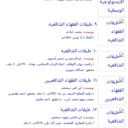
۹.
طبقات الفقهاء الشافعیه
نویسنده:
محمد عبادی
•
E.J. Brill
، لیدن، 1964م.
۱۰.
طبقات الشافعیه
نویسنده:
عبدالرحیم بن حسن اسنوی
•
رئاسة دیوان الاوقاف، احیاء التراث الاسلامی
، بغداد، ۱۳۹۰ق.، 2 جلد،
محقق:
عبدالله جبوری
۱۱.
طبقات الفقهاء الشافعیین
نویسنده:
ابن کثیر دمشقی
•
مکتبة الثقافة الدینیة
، بی جا، 1993م.، 3 جلد، محقق:
احمد هاشم
و
محمد زینهم محمد عزب
، با تعلیق:
احمد هاشم
۱۲.
طبقات الشافعیة
نویسنده:
ابن قاضی شهبه دمشقی
•
دائرة المعارف العثمانیة
، حیدر آباد دکن، 1978م.، 4 جلد