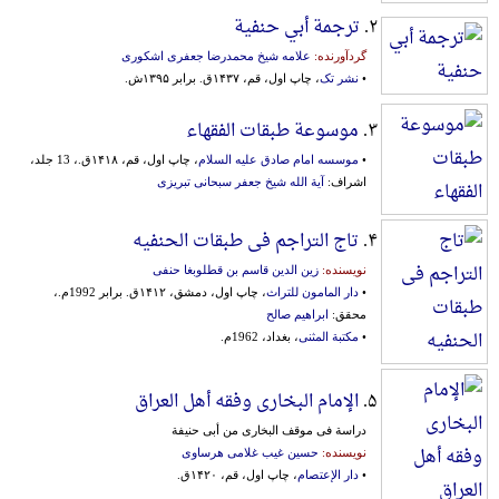
۲.
ترجمة أبي حنفیة
گردآورنده:
علامه شیخ محمدرضا جعفری اشکوری
•
نشر تک
، چاپ اول، قم، ۱۴۳۷ق. برابر ۱۳۹۵ش.
۳.
موسوعة طبقات الفقهاء
•
موسسه امام صادق علیه السلام
، چاپ اول، قم، ۱۴۱۸ق.، 13 جلد،
اشراف:
آیة الله شیخ جعفر سبحانی تبریزی
۴.
تاج التراجم فی طبقات الحنفیه
نویسنده:
زین الدین قاسم بن قطلوبغا حنفی
•
دار المامون للتراث
، چاپ اول، دمشق، ۱۴۱۲ق. برابر 1992م.،
محقق:
ابراهیم صالح
•
مکتبة المثنی
، بغداد، 1962م.
۵.
الإمام البخاری وفقه أهل العراق
دراسة فی موقف البخاری من أبی حنیفة
نویسنده:
حسین غیب غلامی هرساوی
•
دار الإعتصام
، چاپ اول، قم، ۱۴۲۰ق.