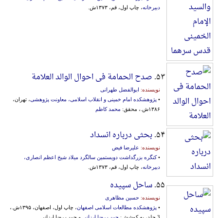
دبیرخانه
، چاپ اول، قم، ۱۳۷۳ش.
۵۳.
صدح الحمامة فی احوال الوالد العلامة
نویسنده:
ابوالفضل طهرانی
•
پژوهشکده امام خمینی و انقلاب اسلامی، معاونت‌ پژوهشی
، تهران،
۱۳۸۶ش.، محقق:
محمد کاظم
۵۴.
بحثی درباره انسداد
نویسنده:
علیرضا فیض
•
کنگره بزرگداشت دویستمین سالگرد میلاد شیخ اعظم انصاری،
دبیرخانه
، چاپ اول، قم، ۱۳۷۳ش.
۵۵.
ساحل سپیده
نویسنده:
حسین مظاهری
•
پژوهشکده مطالعات اسلامی اصفهان
، چاپ اول، اصفهان، ۱۳۹۵ش.،
3 جلد، به کوشش:
حبیب رضا ارزانی
و حبیب رضا ارزانی