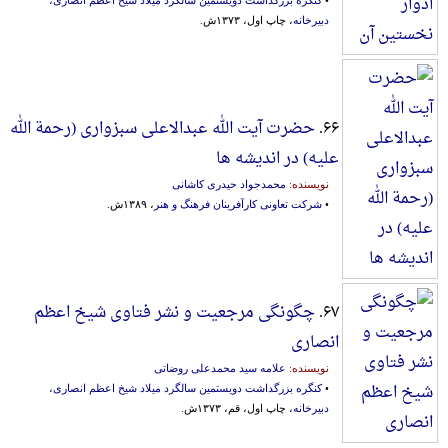
دبیرخانه
، چاپ اول، ۱۳۷۳ش.
۶۶.
حضرت آیت الله عبدالاعلی سبزواری (رحمة الله
علیه) در اندیشه ها
نویسنده:
محمدجواد حیدری کاشانی
•
شرکت تعاونی کارآفرینان فرهنگ و هنر
، ۱۳۸۹ش.
۶۷.
چگونگی مرجعیت و نشر فتاوی شیخ اعظم
انصاری
نویسنده:
علامه سید محمدعلی روضاتی
•
کنگره بزرگداشت دویستمین سالگرد میلاد شیخ اعظم انصاری،
دبیرخانه
، چاپ اول، قم، ۱۳۷۳ش.