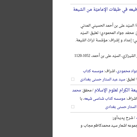
فیعه في طبقات الإمامیّة من الشیعة
/ السیّد علی بن أحمد الحسیني المدني
: محمّد جواد المحمودي؛ تعلیق: السیّد
ني؛ إعداد و إشراف: مؤسَّسة تراث الشیعة.
الحسیني المدني الشیرازي، السیّد علی بن أحمد، 1052-1120
واد محمودی
، اشراف:
موسسه کتاب
ا تعلیق:
سید عبد الستار حسنی بغدادی
ة الکِرام لعلوم الإسلام
/ محقق:
محمد
اشراف:
موسسه کتاب شناسی شیعه
، با
الستار حسنی بغدادی
/ شرح پدیدآور:
وعه اشعار سید محمدکاظم مجاب و