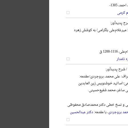
د، 1305-
م کرمی
رح پدیدآور:
: میرغلام‌علی بلگرامی/ به کوشش زهره
111-1200 ق
 نامدار
/ شرح پدیدآور:
اف: علی محمد، بروجردی؛ مقدمه:
ی؛ اساتید خوشنویس زین العابدین
ی ساغر، محمد شفیع‌حسینی.
نگی و نسخ خطی دکتر محمدصادق محفوظی
مد بروجردی
، با مقدمه:
دکتر عبدالحسین