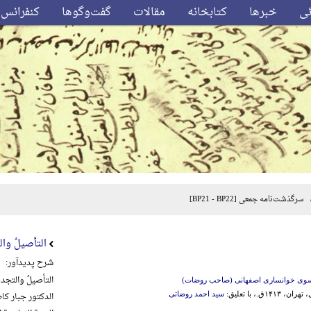
ئی
خبرها
کتابخانه
مقالات
گفت‌وگوها
کنفرانس‌
سرگذشت‌نامه جمعی
[BP21 - BP22]
التأصیلُ والت
شرح پدیدآور:
التأصیلُ والتجدیدُ
سوی خوانساری اصفهانی (صاحب روضات)
الدکتور جبار کاظم
۱۴۱۳ق.، با تعلیق:
سید احمد روضاتی