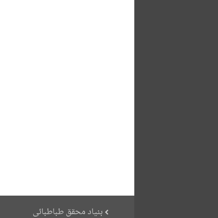
بنیاد محقق طباطبائی