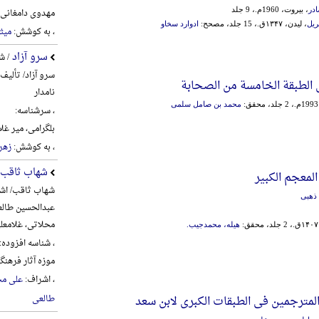
ادر
، بیروت، 1960م.، 9 جلد
مهدوی دامغانی، احم
ریل
، لیدن، ۱۳۴۷ق.، 15 جلد، مصحح:
ادوارد سخاو
، به کوشش:
میث
سرو آزاد
/ ش
سرو آزاد/ تألیف
 الطبقة الخامسة من الصحابة
نامدار
محمد بن صامل سلمی
، سرشناسه:
بلگرامی، میر غلام‌علی، 6
، به کوشش:
زهره
شهاب ثاقب
لمعجم الکبیر
شهاب ثاقب/ اشر
ذهبی
عبدالحسین طالع
محلاتی، غلامعل
هیله، محمدجیب.
، شناسه افزوده:
موزه آثار فره
، اشراف:
علی مح
طالعی
لمترجمین فی الطبقات الکبری لابن سعد