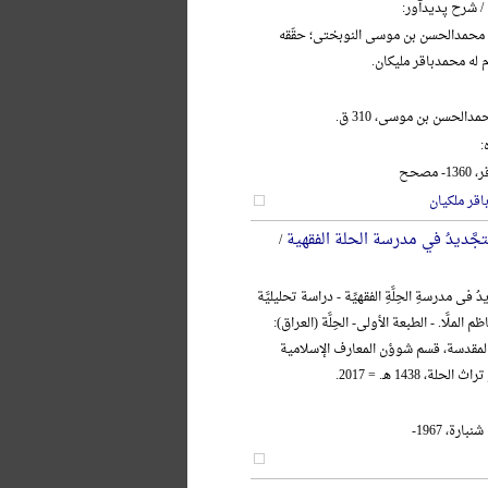
/ شرح پدیدآور:
 محمدالحسن بن موسی النوبختی؛ حقّقه
م له محمدباقر ملیکان.
دالحسن بن موسی، 310 ق.
:
مصحح
قر ملکیان
تجَّدیدُ في مدرسة الحلة الفقهیة
/
 فی مدرسةِ الحِلَّةِ الفقهیِّة - دراسة تحلیلیَّة
ظم الملَّا. - الطبعة الأولی- الحِلَّة (العراق):
 المقدسة، قسم شوؤن المعارف الإسلامیة
لة، 1438 هـ. = 2017.
ارة، 1967-