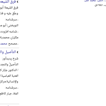
فرق الشیعه
.
،
ادلبی، محمد علی.
۱۹۸ق.
قرق الشیعة/ أبو
وعلّق علیه و قدّ
، سرشناسه:
النوبختی؛ أبو محم
، شناسه افزودده
ملکیان، محمدباقر، 1360- 
، مصحح:
محمدبا
التأصیل وال
شرح پدیدآور:
التأصیلُ والتجدیدُ
/ الدکتور جبَّار کا
العتبة العباسیة
والإنسانیة،‌مرکز تراث الح
، سرشناسه:
الملا، جبار کاظم شنب