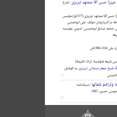
ج میرزا حسن آقا مجتهد تبریزی
/ شرح
آیةالله حاج میرزا حسن آقا مجتهد تبریزی (1377ق) مؤسس
در آذربایجان/ مؤلف: علی ابولحسنی
ش: محمد صادق ابولحسنی؛ تدوین: مؤسسه
عه.
1334-1390ش
ی شیعه (مؤسّسة تراث الشیعة)
لله شیخ جعفر سبحانی تبریزی
، به کوشش:
الحسنی
 وَتَراجُم عُلمائِها
/ سرشناسه:
وسی حسین، 1967-