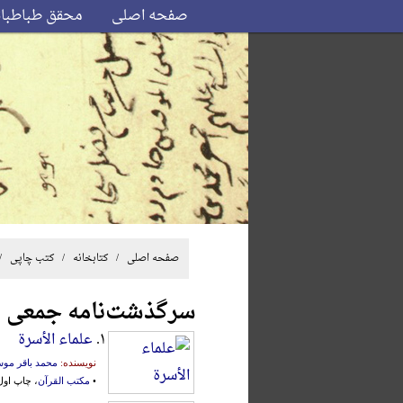
صفحه اصلی
محقق طباطبا
صفحه اصلی
/ کتابخانه /
کتب چاپی
/
سرگذشت‌نامه جمعی
۱.
علماء الأسرة
نویسنده:
محمد باقر مو
•
مکتب القرآن
، چاپ اول، تهران، 