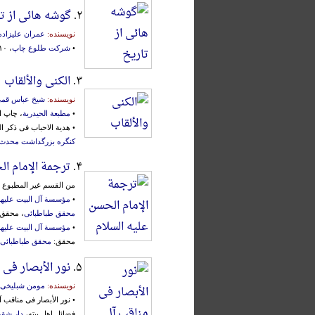
۲.
گوشه هائی از ت
نویسنده:
عمران علیزاده
•
شرکت طلوع چاپ
، ۱۰ تیر ۱۳۶۹ش.
۳.
الکنی والألقاب
نویسنده:
شیخ عباس قم
•
مطبعة الحیدریة
، چاپ اول، ن
• هدیة الاحباب فی ذکر ال
کنگره بزرگداشت محدث
۴.
ترجمة الإمام ال
من القسم غیر المطبوع م
•
مؤسسة آل البیت علیهم 
محقق طباطبائی
، محقق
•
مؤسسة آل البیت علیهم 
محقق:
محقق طباطبائی
۵.
نور الأبصار فی 
نویسنده:
مومن شبلیخی
• نور الأبصار فی مناقب 
فضائل اهل بیته،
دار شق