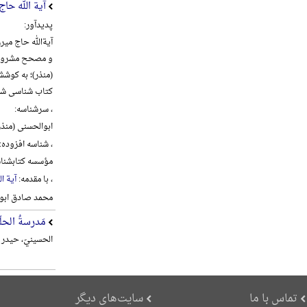
آیة الله حا
پدیدآور:
و مصحح مشروطه 
(منذر)؛ به کوش
کتاب شناسی شی
، سرشناسه:
ابوالحسنی (منذر)، علی 
، شناسه افزوده:
مؤسسه کتابشناس
، با مقدمه:
آیة ا
محمد صادق ابو
مَدرسةُ الحلّة
الحسینيّ، حیدر م
تماس با ما
سایت‌های دیگر