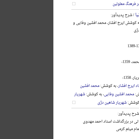
ر فرهنگ معلولین
یا
/ شرح پدیدآور:
به کوشش ایرج افشار، محمد افشین وفایی و
ژی
 1359-
 1358-
د ایرج افشار
، به کوشش:
محمد افشین
ش:
محمد افشین وفایی
، به کوشش:
شهریار
 کوشش:
شهریار شاهین دژی
شرح پدیدآور:
اتی در بزرگداشت استاد احمد مهدوی
تمام میثم کرمی