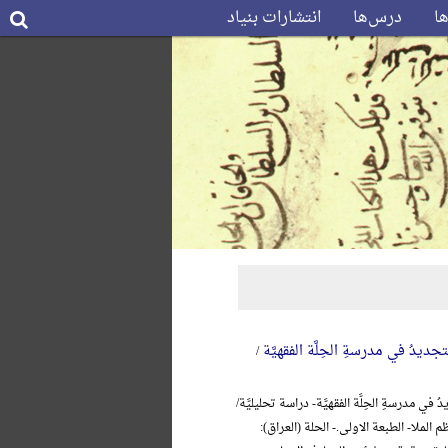
ها
درس‌ها
انتشارات بنیاد
جدیدُ في مدرسةِ الحِلَّة الفقهیَّة
/
 في مدرسةِ الحِلَّة الفقهیَّة- دراسة تحلیلیَّة/
 الملا- الطبعة الاولی.- الحلة (العراق):