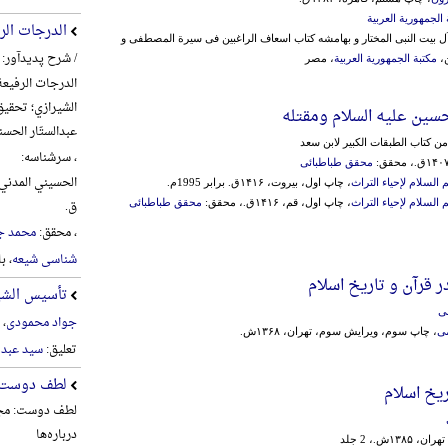
 الجمهوریة العربیة
الدرجات الر
آل بیت النبی المختار و بهامشه کتاب اسعاف الراغبین فی سیرة المصطفی و
/ شرح پدیدآور:
ن،
مکتبة الجمهوریة العربیة
، مصر
الدرجات الرفیعة
الشیرازي؛ تحقیق
حسین علیه السلام ومقتله
عبدالستّار الحس
ن کتاب الطبقات الکبیر لابن سعد
، سرشناسه:
محقق طباطبائی
السلام لإحیاء التراث
، چاپ اول، بیروت، ۱۴۱۶ق. برابر 1995م.
ق.
السلام لإحیاء التراث
، چاپ اول، قم، ۱۴۱۶ق.، محقق:
محقق طباطبائی
، محقق:
محمد ج
شناسی شیعه
، ب
 قرآن و تاریخ اسلام
تأسیس الشیع
نی
جواد محمودی
، 
می
، چاپ سوم، ویرایش سوم، تهران، ۱۳۶۸ش.
تعلیق:
سید عبد 
لطف دوست
یخ اسلام
لطف دوست: مجم
درباره‌ها
هران، ۱۳۸۵ش.، 2 جلد