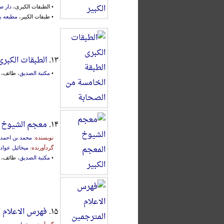
• الطبقات الکبری،
دار ص
• طبقات الکبیر،
مطبعه ب
۱۳.
الطبقات الکبری
•
مکتبة الصدیق
، طائف، 1993م.، 2 جلد، محقق:
۱۴.
معجم الشیوخ ا
نویسنده:
محمد بن احمد 
گردآورنده:
میخائیل عواد
•
مکتبة الصدیق
، طائف، ۱۴۰۷ق.، 2 جلد، محقق:
۱۵.
فهرس الاعلام ا