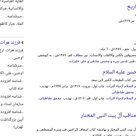
العتبة العباسیة
اریخ
والانسانیة، مرکز تراث ال
، سرشناسه:
الملا، جبار کاظم شنب
فرزند هرات
ی
فرزند هرات: ار
جف، ۱۳۸۹ق.، 3 جلد
معروفین بالکنی والالقاب والانساب،
نور مطاف
، قم، ۱۳۸۹ش.، به کوشش:
اوجبی.
 قمی قدس سره
و
محسن صادقی
و
علی علیزاده
، سرشناسه:
حسن علیه السلام
اوجبی، علی، 1343-، گردآورنده
، شناسه افزوده:
ن کتاب الطبقات الکبیر لابن سعد
السلام لإحیاء التراث
، چاپ اول، بیروت، ۱۴۱۷ق. برابر 1996م.، تهذیب:
خاه کتاب
:
محقق طباطبائی
، شناسه افزوده:
السلام لإحیاء التراث
، چاپ اول، قم، ۱۴۱۶ق.، تهذیب:
محقق طباطبائی
،
سازمان اسناد و 
، شناسه افزوده:
مناقب آل بیت النبی المختار
تهران)
آل بیت النبی المختار و بهامشه کتاب اسعاف الراغبین فی سیرة المصطفی و
رون
، چاپ هشتم، قاهره، ۱۳۸۴ق.