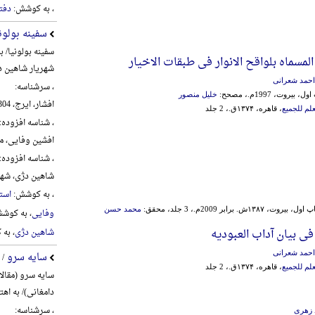
، به کوشش:
دفت
سفینه بولون
سفینه بولونیا/ 
المسماه بلواقح الانوار فی طبقات الاخیار
شهریار شاهین د
احمد شعرانی
، سرشناسه:
، بیروت، 1997م.، مصحح:
خلیل منصور
افشار، ایرج، 1304-1389
علم للجمیع
، قاهره، ۱۳۷۴ق.، 2 جلد
، شناسه افزوده:
افشین وفایی، محمد،
، شناسه افزوده:
شاهین دژی، شهریار،
، به کوشش:
استا
، بیروت، ۱۳۸۷ش. برابر 2009م.، 3 جلد، محقق:
محمد حسن
وفایی
، به کوش
 فی بیان آداب العبودیه
شاهین دژی
، به
احمد شعرانی
سایه سرو
/ 
علم للجمیع
، قاهره، ۱۳۷۴ق.، 2 جلد
سایه سرو (مقال
دامغانی)/ به اه
، سرشناسه:
 زهری