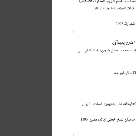
 المقدسة، قسم شؤون المعارف الاسلامیه
حلة، 1438هـ. = 2017
ارة، 1967-
/ شرح پدیدآور:
ج‌نامه نجیب مایل هروی/ به کوشش علی
کتابخانه ملی جمهوری اسلامی ایران
آیین بزرگداشت حامیان نسخ خطی (پانزدهمین: 1395: