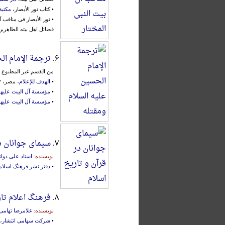
• کتاب نور الأبصار،
مکتبة
• نور الأبصار فی مناقب 
فضائل اهل بیته الطاهری
۶.
ترجمة الإمام ال
من القسم غیر المطبوع م
•
الهدف للإعلام
، مصر، ۱۴۰۷ق.، محقق:
•
مؤسسة آل البیت علیهم 
•
مؤسسة آل البیت علیهم 
۷.
سیمای جوانان در
نویسنده:
استاد علی دوا
•
دفتر نشر فرهنگ اسلا
۸.
فرهنگ اعلام تار
نویسنده:
غلامرضا تهامی
•
شرکت سهامی انتشار
، ت