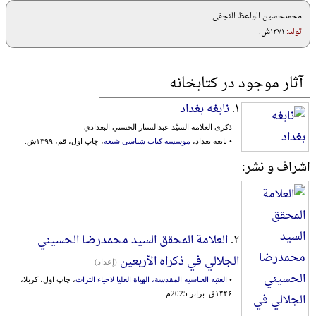
محمدحسین الواعظ النجفی
تولد:
۱۳۷۱ش.
آثار موجود در کتابخانه
۱.
نابغه بغداد
ذکری العلامة السیّد عبدالستار الحسني البغدادي
• نابغة بغداد،
موسسه کتاب شناسی شیعه
، چاپ اول، قم، ۱۳۹۹ش.
اشراف و نشر:
۲.
العلامة المحقق السيد محمدرضا الحسيني
الجلالي في ذکراه الأربعین
(إعداد)
•
العتبه العباسیه المقدسة، الهیاة العلیا لاحیاء التراث
، چاپ اول، کربلا،
۱۴۴۶ق. برابر 2025م.