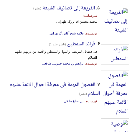
۵.
الذریعة إلی تصانیف الشیعة
(نشر)
سرشناسه:
محمد محسن آقا بزرگ طهرانی
نویسنده:
علامه شیخ آقابزرگ تهرانی
۶.
فرائد السمطین
(ناشر جلد 1)
فی فضائل المرتضی والبتول والسبطین والأئمة من ذریتهم علیهم
السلام
نویسنده:
ابراهیم بن محمد حموینی شافعی
۷.
الفصول المهمة فی معرفة احوال الائمة علیهم
السلام
(نشر)
نویسنده:
ابن صباغ مالکی