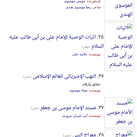
گردآورنده:
موسی موسوی
شاعر:
رضا موسوی هندی
۳۵.
اثبات الوصیة للإمام علی بن أبی طالب علیه
السلام
(نشر)
نویسنده:
علامه حلی
۳۶.
النهب الإمبریالی للعالم الإسلامی
(نشر)
حقائق وأرقام
نویسنده:
ضیاء موسوی
۳۷.
مسند الإمام موسی بن جعفر
(نشر)
نویسنده:
أبی عمران مروزی
۳۸.
معراج النبی
(نشر)