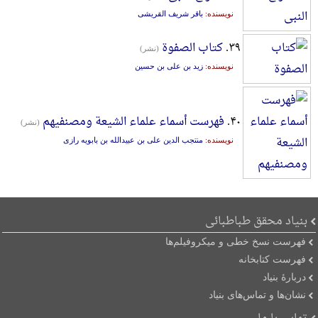
نویسنده:
باقر شریف القریشی
۳۹.
کتاب الصفوة
(نشر)
نویسنده:
زید بن علی بن حسین
۴۰.
فهرست أسماء علماء الشیعة ومصنفیهم
(نشر)
نویسنده:
منتجب الدین علی بن عبیدالله بن بابویه رازی
بنیاد محقق طباطبائی
فهرست نسخ خطی و میکروفیلم‌ها
فهرست کتابخانه
دربارۀ بنیاد
نشان‌ها و تماس‌های بنیاد