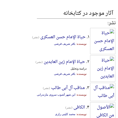
آثار موجود در کتابخانه
نشر:
۱.
حیاة الإمام حسن العسکری
(نشر)
نویسنده:
باقر شریف قرشی
۲.
حیاة الإمام زین العابدین
(نشر)
دراسة وتحلیل
نویسنده:
باقر شریف قرشی
۳.
مناقب آل أبی طالب
(نشر)
نویسنده:
ابن شهر آشوب سروی مازندرانی
۴.
الکافی
(نشر)
نویسنده:
محمد کلینی رازی