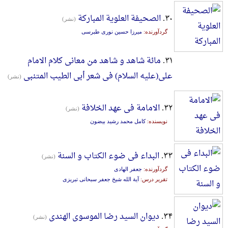
۳۰.
‌الصحیفة‌ ‌العلویة المبارکة‌
(نشر)
گردآورنده:
میرزا حسین نوری طبرسی
۳۱.
مائة شاهد و شاهد من معانی کلام الامام
علی(علیه السلام) فی شعر أبی الطیب المتنبی
(نشر)
۳۲.
الامامة فی عهد الخلافة
(نشر)
نویسنده:
کامل محمد رشید بیضون
۳۳.
البداء فی ضوء الکتاب و السنة
(نشر)
گردآورنده:
جعفر الهادی
تقریر درس:
آیة الله شیخ جعفر سبحانی تبریزی
۳۴.
دیوان السید رضا الموسوی الهندی
(نشر)