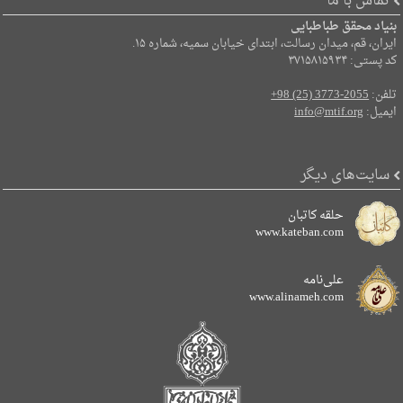
تماس با ما
بنیاد محقق طباطبایی
ایران، قم، میدان رسالت، ابتدای خیابان سمیه، شماره ۱۵.
کد پستی: ۳۷۱۵۸۱۵۹۳۴
تلفن:
+98 (25) 3773-2055
ایمیل:
info@mtif.org
سایت‌های دیگر
حلقه کاتبان
www.kateban.com
علی‌نامه
www.alinameh.com