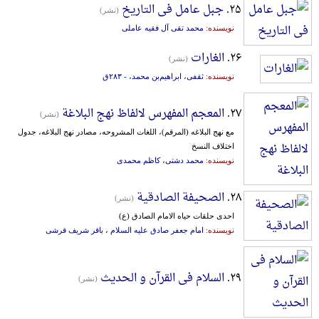
۲۵.
جبل عامل فی التاریخ
(نشر)
نویسنده:
محمد تقی آل فقیه عاملی
۲۶.
الغارات
(نشر)
نویسنده:
ثقفی‌، ‌ابر‌ا‌هیم‌بن‌ محمد، - ۲۸۳ق‌
۲۷.
المعجم المفهرس لالفاظ نهج البلاغة
(نشر)
مع‌ نهج‌ ‌البلا‌غه‌ (‌المرقم‌)، ‌اللغات‌ ‌المشروحه،‌ مصادر نهج‌ ‌البلا‌غه،‌ جدول‌
‌اختلاف‌ ‌النسخ‌
نویسنده:
محمد دشتی
،
کاظم محمدی
۲۸.
الصحیفة الصادقیة
(نشر)
احدی حلقات حیاه الامام الصادق (ع)
نویسنده:
امام جعفر صادق علیه السلام
،
باقر شریف قرشی
۲۹.
السلام فی القرآن و الحدیث
(نشر)