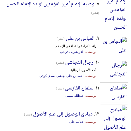
۸.
وصیة الإمام أمیر المؤمنین لولده الإمام الحسن
(نشر)
۹.
العباس بن علی
(نشر)
رائد الکرامة والفداء فی الإسلام
نویسنده:
باقر شریف قرشی
۱۰.
رجال النجاشی
(نشر)
أحد الأصول الرجالیة
نویسنده:
احمد بن علی نجاشی اسدی کوفی
۱۱.
سلمان الفارسی
(نشر)
نویسنده:
عبدالله سبیتی
۱۲.
مبادئ الوصول إلی علم الأصول
(نشر)
نویسنده:
علامه حلی