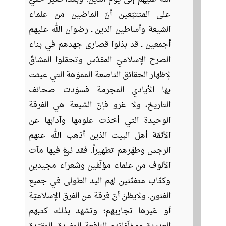
على المتتبّعين أنّ الماضين من علماء
الشيعة وأساطين الدين ـ رضوان الله عليهم
أجمعين ـ قد بذلوا قصارى جهدهم في بناء
الصرح الإسلاميّ المقدّس وتحمّلوا المشاقّ
لإظهار الحقائق الناصعة المموّهة التي عبثت
بها الأيادي المجرمة فسوّدت صحائف
التاريخ، ولا غرو فإنّ الشيعة هي الفرقة
الوحيدة التي أخذت علومها وآدابها عن
الأئمّة أهل البيت الذين أذهب الله عنهم
الرجس وطهّرهم تطهيراً. فقد نبغ فيها مآت
الألوف من علماء مؤلّفين وشعراء مجيدين
وكتّاب متفنّنين لهم اليد الطولى في جميع
الفنون. ولايظنّ أنّ فرقة من الفرق الإسلاميّة
أو غيرها تجاريهم؛ وتشهد بذلك كتبهم