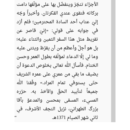
الأجزاء تنجّز ويتفضّل بها على مؤلّفها دامت
بركاته فتقوى عندي الفكرتان. وأخيراً وجّه
إليّ عتاب أحد السادة المحترمين؛ فلم أزد
في جوابه على قولي: «إنيّ قاصر عن
تقريظ مثل هذا السفر الثمين والثناء عليه؛
بل هو أجلّ وأعظم من أن يقرّظ ويثنى عليه
وما لي إلّا الدعاء لمؤلّفه بطول العمر وحسن
الختام. فأسأل الله تعالى بخلوص الدعوة أن
يضيف ما بقي من عمري على عمره الشريف
حتّى يستوفي تمام المراد.» وفّقنا الله
جميعاً لتأييد الحقّ والأخذ به. حرّره
المسيء، المسمّى بمحسن والمدعوّ بآقا
بزرگ الطهرانيّ، نزيل النجف الأشرف، في
ثاني شهر الصيام 1371هـ.