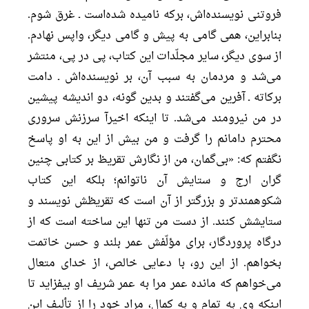
فروتنى نويسنده‌اش، بركه ناميده شده‌است ـ غرق شوم.
بنابراين، همى گامى به پيش و گامى ديگر، واپس نهادم.
از سوى ديگر، ساير مجلّدات اين كتاب، پى در پى، منتشر
مى‌شد و مردمان به سبب آن، بر نويسنده‌اش ـ دامت
بركاته ـ آفرين مى‌گفتند و بدين گونه، دو انديشه پيشين
در من نيرومند مى‌شد. تا اينكه اخيرآ سرزنش سرورى
محترم دامانم را گرفت و من بيش از اين به او پاسخ
نگفتم كه: «بى‌گمان، من از نگارش تقريظ بر كتابى چنين
گران ارج و ستايش آن ناتوانم؛ بلكه اين كتاب
شكوهمندتر و بزرگتر از آن است كه تقريظش نويسند و
ستايشش كنند. از دست من تنها اين ساخته است كه از
درگاه پروردگار، براى مؤلّفش عمر بلند و حسن خاتمت
بخواهم. از اين رو، با دعايى خالص، از خداى متعال
مى‌خواهم كه مانده عمر مرا به عمر شريف او بيفزايد تا
اينكه وى به تمام و به كمال، مراد خود را از تأليف اين