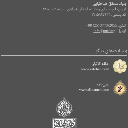
بنیاد محقق طباطبایی
ایران، قم، میدان رسالت، ابتدای خیابان سمیه، شماره ۱۵.
کد پستی: ۳۷۱۵۸۱۵۹۳۴
تلفن:
+98 (25) 3773-2055
ایمیل:
info@mtif.org
سایت‌های دیگر
حلقه کاتبان
www.kateban.com
علی‌نامه
www.alinameh.com