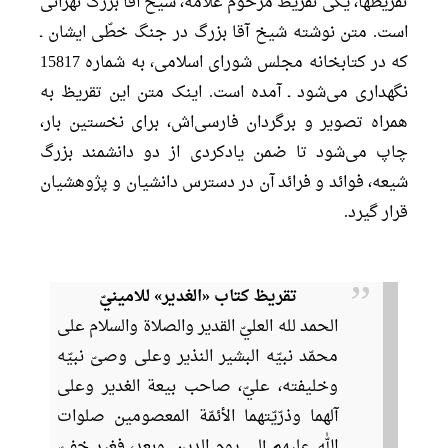
تقريظها، يكى تقريظ مرحوم علّامه، شيخ آقا بزرگ تهرانى
است. متن نوشته شيخ آقا بزرگ در جنگ خطّى ايشان ـ
كه در كتابخانه مجلس شوراى اسلامى، به شماره 15817
نگهدارى مى‌شود ـ آمده است. اينک متن اين تقريظ به
همراه تصوير و برگردان فارسی‌اش، براى نخستين بار،
چاپ مى‌شود تا ضمن يادكردى از دو دانشمند بزرگ
شيعه، فوائد و فرائد آن در دسترس دانشيان و پژوهشيان
قرار گيرد.
تقريظ كتاب «الغدير» للامينيّ
الحمد لله العليّ القدير والصلاة والسلام على
محمّد نبيّه البشير النذير وعلى وصىّ نبيّه
وخليفته، عليّ، صاحب بيعة الغدير وعلى
آلهما وذرّيّتهما الأئمّة المعصومين صلوات
الله عليهم إلى يوم الدين. وبعد، فغير خفيّ