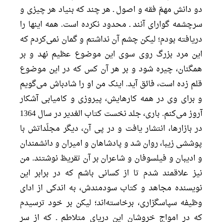
دو دانش مهمّ فقه و اصول ـ هر چند كه بنياد هر چيزى و
سرچشمه گواراى آنند ـ محدود نكرده است. همه اينها را
دريافته بودم؛ ليكن چشم آن نداشتم و گمان نمى‌كردم كه
اين مرد بزرگ روى سوى اين موضوع عظيم نهد و بر
همگنان، چيره شود و بر هر آن كس كه در اين موضوع
قلم زده است، فائق آيد. اينک من او را شادباش مى‌گويم
و براى وى در همه كارهايش، پيروزى و كاميابى آشكار
آروز مى‌كنم. بارى، جلد نخست كتاب الغدير در سال 1364
در بازارها، انتشار يافت و در پى آن، ديگر مجلّداتش با
پوششى زيبا، روان شد و پادشاهان و اميران و دانشمندان
و اديبان و فيلسوفان و شاعران بر آن تقريظ نوشتند. من
نيز علاقمند شدم تا از كسانى باشم كه در برابر اين
نويسنده مجاهد و كتاب سودمندش، به اندكى از اداى
وظيفه سپاسگزارى، برخاسته‌اند؛ ليكن بر خود ترسيدم
كه در امواج خروشان اين درياى متلاطم ـ كه از سر