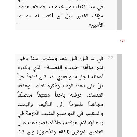
في هذا الكتاب من خدمات للاسلام. عرفت
مؤلّف الغدير قبل أن أكتب له «مسند
الأمين»
2
في ما قبل، قبل نيّف وعشرين سنة وقبل
نشر مؤلَّفه «شهداء الفضيلة» الذي باكورة
أعماله الجليلة؛ ولعمري لقد كان نتاجاً حيّاً
دلّ على ذهنه الوقّاد وفكره الثاقب وهمّته
القعساء. عرفته باحثاً متتبّعاً متضلّعاً
مجاهداً طموحاً إلى التأليف والبحث
والتنقيب في المواضيع المفيدة اللّازمة في
بناء الإسلام. عرفته رجلاً لميقصر ذهنه على
العلمين المهمّين (الفقه والأصول) وإن كانا