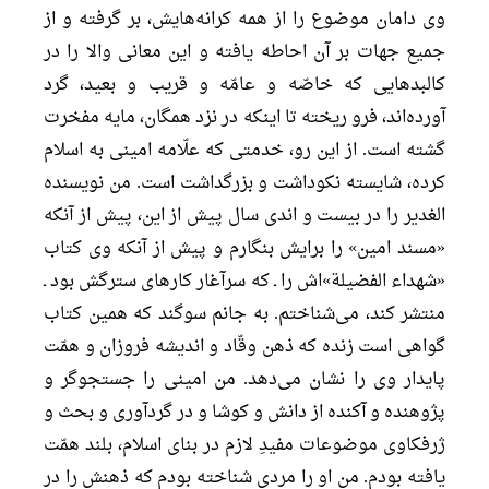
وى دامان موضوع را از همه كرانه‌هايش، بر گرفته و از
جميع جهات بر آن احاطه يافته و اين معانى والا را در
كالبدهايى كه خاصّه و عامّه و قريب و بعيد، گرد
آورده‌اند، فرو ريخته تا اينكه در نزد همگان، مايه مفخرت
گشته است. از اين رو، خدمتى كه علّامه امينى به اسلام
كرده، شايسته نكوداشت و بزرگداشت است. من نويسنده
الغدير را در بيست و اندى سال پيش از اين، پيش از آنكه
«مسند امين» را برايش بنگارم و پيش از آنكه وى كتاب
«شهداء الفضيلة»اش را ـ كه سرآغار كارهاى سترگش بود ـ
منتشر كند، مى‌شناختم. به جانم سوگند كه همين كتاب
گواهى است زنده كه ذهن وقّاد و انديشه فروزان و همّت
پايدار وى را نشان می‌دهد. من امينى را جستجوگر و
پژوهنده و آكنده از دانش و كوشا و در گردآورى و بحث و
ژرفكاوى موضوعات مفيدِ لازم در بناى اسلام، بلند همّت
يافته بودم. من او را مردى شناخته بودم كه ذهنش را در