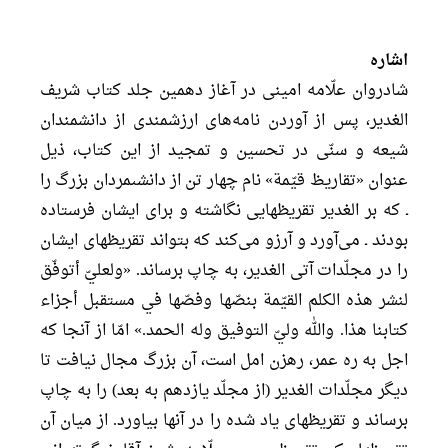
اشاره
شادروان علّامه امينى در آغاز دهمين جلد كتاب شريف
الغدير، پس از آوردن نامه‌هاى ارزشمندى از دانشمندان
شيعه و سنّى در تحسين و تمجيد از اين كتاب، ذيل
عنوان «تقاريظ قيّمة» نام چهار تن از دانشىمردان بزرگ را
ـ كه بر الغدير تقريظهايى نگاشته و براى ايشان فرستاده
بودند ـ می‌آورد و آرزو مى‌كند كه بتواند تقريظهاى ايشان
را در مجلّدات آتى الغدير، به چاپ برساند. «ولعليّ أتوفّق
لنشر هذه الكلم القيّمة بنصّها وفصّها في مستقبل أجزاء
كتابنا هذا. والله وليّ التوفيق وله الحمد.» امّا از آنجا كه
اجل به ره عمر، رهزن امل است، آن بزرگ مجال نيافت تا
ديگر مجلّدات الغدير (از مجلّد يازدهم به بعد) را به چاپ
برساند و تقريظهاى ياد شده را در آنها بياورد. از ميان آن