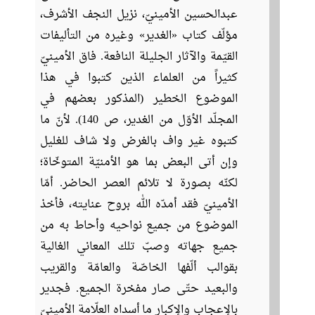
عبدالحسين الأمينيّ، نزيل النجف الأشرف،
مؤلّف كتاب «الغدير» وغيره من التأليفات
القيّمة والآثار الجليلة النافعة. فاق الأمينيّ
كثيراً من العلماء الذين كتبوا في هذا
الموضوع الخطير (المذكور بعضهم في
المجلّد الأوّل من الغدير، ص 140). لأنّ ما
كتبوه غير واف بالغرض ولا شاف للغليل
وإن أتى البعض بما هو الأمنيّة المتوخّاة؛
لكنّه بصورة لا تلائم العصر الحاضر. أمّا
الأمينيّ فقد أمدّه الله بروح عنايته، فأخذ
الموضوع من جميع نواحيه وأحاط به من
جميع جهاته وصبّ تلك المعاني الغالية
بقوالب ألّفها الخاصّة والعامّة والقريب
والبعيد حتّى صار مفخرة الجميع. فجدير
بالإعجاب والإكبار ما أسداه العلّامة الأمينيّ