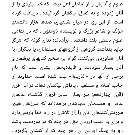
علوم و آدابش را از امامان اهل بيت ـ كه خدا پليدى را از
آنان زدوده و به كمال، پاكشان گردانيده ـ دريافت كرده
است. از اين رو، در ميان شيعيان، صدها هزار دانشمندِ
مؤلّف و شاعر بزرگ و نويسنده ذوفنون ـ كه در تمامى
علوم دستى بلند داشتند ـ برآمدند؛ بدان گونه كه هرگز
نبايد پنداشت گروهى از گروههاى مسلمانان، يا ديگران، با
آنان هماوردى مى‌كنند. گواه اين سخن كتابهاى پرشمار و
آثار بسيار سودمند و فايده‌بخش ايشان است كه نام
برخى از آنها در «الذريعة» ثبت شده است. خداوند از
جانب اسلام و مسلمين، پاداش نيكشان دهاد. در اين قرن
(قرن چهاردهم) نيز بسان ساير قرون گذشته، عالمان
عامل و مصلحان مجاهدى برآمده‌اند كه سرزنش هيچ
سرزنش‌كننده‌اى آنان را [از تلاش] در راه خدا بازنمی‌دارد
و براى به دست آوردن حق ـ هر چند كه در دوردست باشد
ـ و به چنگ آوردن آن ـ هر چند كه از كفشان بگريزد ـ