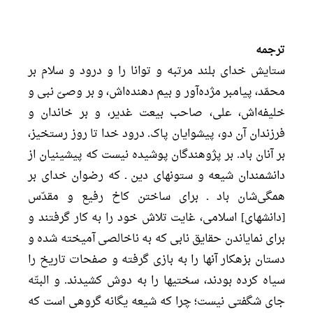
ترجمه
ستايش خداى بلند مرتبه و توانا را و درود و سلام بر
محمّد، پيامبر مژده‌آور و بيم دهنده‌اش، و بر وصىّ نبى و
خليفه‌اش، على، صاحب بيعت غدير، و بر خاندان و
فرزندان آن دو، پيشوايان پاک. درود خدا تا روز رستخيز،
بر آنان باد. بر پژوهندگان پوشيده نيست كه پيشينيان از
دانشمندان شيعه و ستونهاى دين ـ كه رضوان خداى بر
همگى‌شان باد ـ براى ساختن كاخ رفيع و مقدّس
[دانشهاى] اسلامى، غايت تلاش خود را به كار گرفتند و
براى نماياندن حقايق نابى كه به ناخالصى آميخته شده و
دستان بزهكار آنها را به بازى گرفته و صفحات تاريخ را
سياه كرده بودند، سختيها را به دوش كشيدند. و البتّه
جاى شگفتى نيست؛ چرا كه شيعه يگانه گروهى است كه