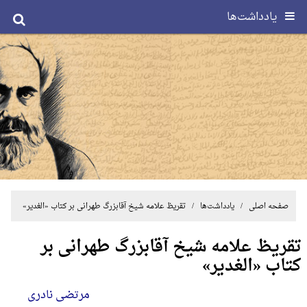
یادداشت‌ها
صفحه اصلی
/ یادداشت‌ها / تقریظ علامه شیخ آقابزرگ طهرانی بر کتاب «الغدیر»
تقریظ علامه شیخ آقابزرگ طهرانی بر
کتاب «الغدیر»
مرتضی نادری