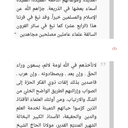
العديدة ومؤلّفاتهم النافعة المفيدة، المقيّدة
أسماء بعضها في الذريعة. جزاهم الله عن
الإسلام والمسلمين خيراً. وقد نبغ في قرننا
هذا (الرابع عشر) كما نبغ في سائر القرون
السالفة علماء عاملين مصلحين مجاهدين
1
لاتأخذهم في الله لومة لائم، يسعون وراء
الحقّ ـ وإن بعد ـ ويصطادونه ـ وإن هرب ـ
قاصدين بذلك إلفات ذوي الفكر الحرّة إلى
الصواب وإرائتهم الطريق الواضح الخليّ من
الشکّ والارتياب. ومن أولئك العلماء الأفذاذ
الذين كرّسوا حياتهم الثمينة لخدمة العلم
والدين والحقيقة، الأستاذ الكبير البحّاثة
الشهير المتتبّع القدير، مولانا الحاجّ الشيخ