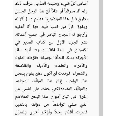
أساس كلّ شيء ومنبعه العذب. عرفت ذلك
ولم أك مترقّباً أو ظانّاً أنّ هذا الرجل الجليل
يطرق قبل هذا الموضوع العظيم ويبزّ أقرانه
ويفوق كلّ من كتب فيه. فها أنا أهنّيه
وأرجو له النجاح الباهر في جميع أعماله.
نشر الجزء الأوّل من كتاب الغدير في
الأسواق في سنة 1364 وسرت أثره سائر
الأجزاء بتلک الحلّة الجميلة؛ فقرّظه الملوك
والأمراء والعلماء والأدباء والفلاسفة
والشعراء. فوددت أن أكون ممّن يقوم ببعض
هذا الواجب إزاء هذا المؤلِّف المجاهد
والمؤلَّف المفيد؛ لكنيّ خفت على نفسي من
الغرق في تيّار أمواج هذا البحر المتلاطم
الذي سمّي تواضعاً من موّلفه بالغدير.
فصرت أقدّم رجلاً وأؤخّر أخرى ولمتزل