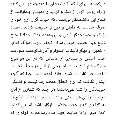
مى‌كوشند؛ براى آنكه آزادانديشان را متوجّه درستى كنند
و راه روشنِ تهى از شک و ترديد را بديشان بنمايانند. از
شمار اين دانشمندان بى‌همتا ـ كه حيات گران ارج خود را
صرف خدمت به دانش و دين و حقيقت كردند ـ استاد
بزرگ و جستجوگر نامى و پژوهنده توانا، مولانا حاج
شيخ عبدالحسين امينى، ساكن نجف اشرف، مؤلّف كتاب
«الغدير» و ديگر تأليفات استوار و آثار شكوهمند سودمند
است. امينى بر بسيارى از عالمانى كه در اين موضوع
سترگ، قلم زده‌اند ـ و نام برخى از آنان در مجلّد نخست
الغدير، ص 140 ياد شده ـ فائق آمده است؛ چرا كه آنچه
ايشان نگاشته‌اند، براى تحقّق هدف، رسا نيست و تشنگى
جويندگان را شفا نمى‌بخشد؛ هر چند كه شمارى از آنان
آنچه را آرزوى خواستنى بوده است، بر آورده‌اند؛ ليكن نه
به گونه‌اى كه با عصر حاضر سازگار باشد. امّا بى گمان،
خدا امينى را با عنايت خود، مدد رسانده به گونه‌اى كه