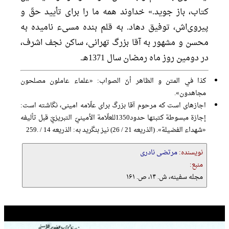
كتاب، باز جويد.» خداوند همه ما را براى تأييد حقّ و
پيروی‌اش، توفيق دهاد. به قلم بنده مسىء ناميده به
محسن و مشهور به آقا بزرگ تهرانى، ساكن نجف اشرف،
در دومين روز ماه رمضان سال 1371هـ.
كذا في المتن و الظاهر أنّ الصواب: «علماء عاملون مصلحون
مجاهدون».
اجازهاى است كه مرحوم آقا بزرگ براى علّامه امينى، نگاشته است:
إجازة مبسوطة كتبتها حدود1350للعلّامة الأمينيّ التبريزيّ قبل تأليفه
«شهداء الفضيلة». (الذريعه 21 / 26) نيز بنگريد به: الذريعه 14 / .259
نویسنده:
مرتضی نادری
منبع:
مجله سفینه، ش. ۱۴، ص. ۱۶۱