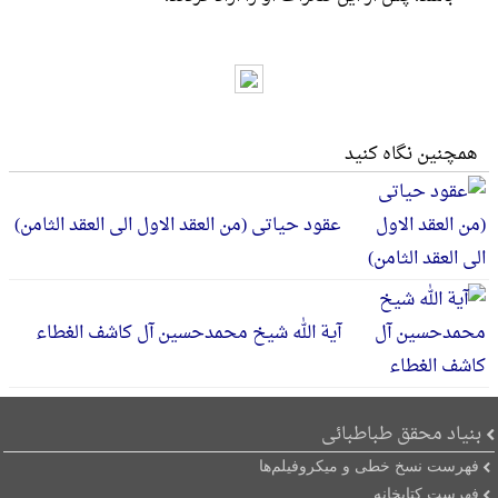
همچنین نگاه کنید
عقود حیاتی (من العقد الاول الی العقد الثامن)
آیة الله شیخ محمدحسین آل کاشف الغطاء
بنیاد محقق طباطبائی
فهرست نسخ خطی و میکروفیلم‌ها
فهرست کتابخانه