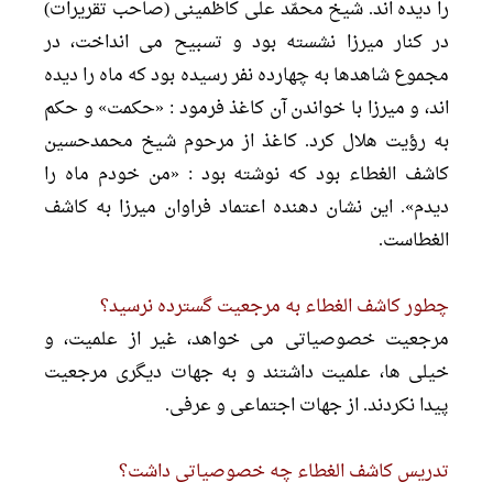
را دیده اند. شیخ محمّد على کاظمینى (صاحب تقریرات)
در کنار میرزا نشسته بود و تسبیح مى انداخت، در
مجموع شاهدها به چهارده نفر رسیده بود که ماه را دیده
اند، و میرزا با خواندن آن کاغذ فرمود : «حکمت» و حکم
به رؤیت هلال کرد. کاغذ از مرحوم شیخ محمدحسین
کاشف الغطاء بود که نوشته بود : «من خودم ماه را
دیدم». این نشان دهنده اعتماد فراوان میرزا به کاشف
الغطاست.
چطور کاشف الغطاء به مرجعیت گسترده نرسید؟
مرجعیت خصوصیاتى مى خواهد، غیر از علمیت، و
خیلى ها، علمیت داشتند و به جهات دیگرى مرجعیت
پیدا نکردند. از جهات اجتماعى و عرفى.
تدریس کاشف الغطاء چه خصوصیاتى داشت؟