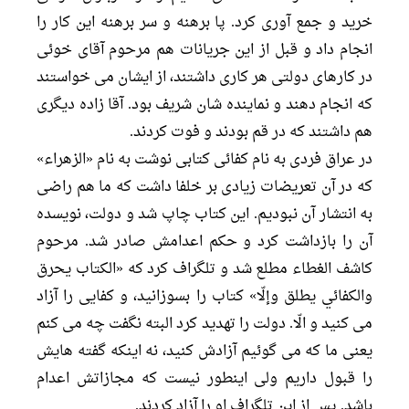
خرید و جمع آورى کرد. پا برهنه و سر برهنه این کار را
انجام داد و قبل از این جریانات هم مرحوم آقاى خوئى
در کارهاى دولتى هر کارى داشتند، از ایشان مى خواستند
که انجام دهند و نماینده شان شریف بود. آقا زاده دیگرى
هم داشتند که در قم بودند و فوت کردند.
در عراق فردى به نام کفائى کتابى نوشت به نام «الزهراء»
که در آن تعریضات زیادى بر خلفا داشت که ما هم راضى
به انتشار آن نبودیم. این کتاب چاپ شد و دولت، نویسده
آن را بازداشت کرد و حکم اعدامش صادر شد. مرحوم
کاشف الغطاء مطلع شد و تلگراف کرد که «الکتاب یحرق
والکفائي یطلق وإلّا» کتاب را بسوزانید، و کفایى را آزاد
مى کنید و الّا. دولت را تهدید کرد البته نگفت چه مى کنم
یعنى ما که مى گوئیم آزادش کنید، نه اینکه گفته هایش
را قبول داریم ولى اینطور نیست که مجازاتش اعدام
باشد. پس از این تلگراف او را آزاد کردند.