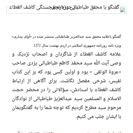
گفتگو باعلامه محقق سید عبدالعزیز طباطبائى منتشر شده در «آواى بیدارى»
ویژه نامه روزنامه جمهورى اسلامى در اردی بهشت سال 1372.
علامه کاشف الغطاء از شاگردان و اصحاب نزدیک و
وصى آیت الله سید محمّد کاظم طباطبائى یزدى صاحب
«عروة الوثقى » بود و اولین کسى بود که بر این کتاب
نفیس، شرحى مفصل نگاشت. براى آگاهى از ارتباط
کاشف الغطاء با استادش، سؤالاتى را در محضر حجت
الاسلام و المسلمین سید عبدالعزیز طباطبائى از نوادگان
مرحوم سید مطرح کردیم که توجه شما را به گفتگویمان
با ایشان جلب مى کنیم.