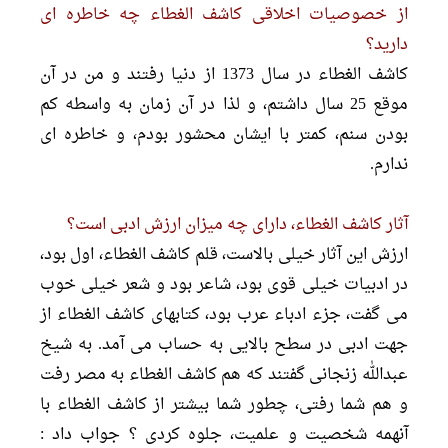
از خصوصیات اخلاقى کاشف الغطاء چه خاطره اى
دارید؟
کاشف الغطاء در سال 1373 از دنیا رفتند و من در آن
موقع 25 سال داشتم، و لذا در آن زمان به واسطه کم
بودن سنم، کمتر با ایشان محشور بودم، و خاطره اى
ندارم.
آثار کاشف الغطاء، داراى چه میزان ارزش ادبى است؟
ارزش این آثار خیلى بالاست، قلم کاشف الغطاء، اول بود،
در ادبیات خیلى قوى بود، شاعر بود و شعر خیلى خوب
مى گفت، جزء ادباء عرب بود، کتابهاى کاشف الغطاء از
جهت ادبى در سطح بالایى به حساب مى آمد. به شیخ
عبدالله زنجانى گفتند که هم کاشف الغطاء به مصر رفت
و هم شما رفتى، چطور شما بیشتر از کاشف الغطاء با
آنهمه شخصیت و علمیت، جلوه کردى ؟ جواب داد :