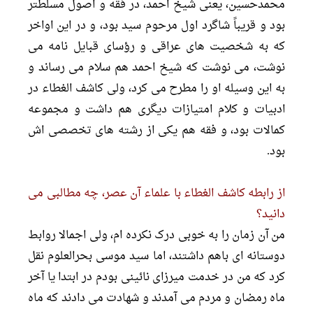
محمدحسین، یعنى شیخ احمد، در فقه و اصول مسلطتر
بود و قریباً شاگرد اول مرحوم سید بود، و در این اواخر
که به شخصیت هاى عراقى و رؤساى قبایل نامه مى
نوشت، مى نوشت که شیخ احمد هم سلام مى رساند و
به این وسیله او را مطرح مى کرد، ولى کاشف الغطاء در
ادبیات و کلام امتیازات دیگرى هم داشت و مجموعه
کمالات بود، و فقه هم یکى از رشته هاى تخصصى اش
بود.
از رابطه کاشف الغطاء با علماء آن عصر، چه مطالبى مى
دانید؟
من آن زمان را به خوبى درک نکرده ام، ولى اجمالا روابط
دوستانه اى باهم داشتند، اما سید موسى بحرالعلوم نقل
کرد که من در خدمت میرزاى نائینى بودم در ابتدا یا آخر
ماه رمضان و مردم مى آمدند و شهادت مى دادند که ماه