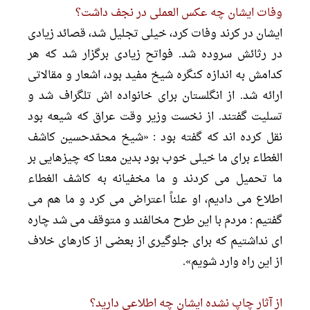
وفات ایشان چه عکس العملى در نجف داشت؟
ایشان در کرند وفات کرد، خیلى تجلیل شد، قصائد زیادى
در رثائش سروده شد. فواتح زیادى برگزار شد که هر
کدامش به اندازه کنگره شیخ مفید بود، اشعار و مقالاتى
ارائه شد. از انگلستان براى خانواده اش تلگراف شد و
تسلیت گفتند. از نخست وزیر وقت عراق که شیعه بود
نقل کرده اند که گفته بود : «شیخ محمّدحسین کاشف
الغطاء براى ما خیلى خوب بود بدین معنا که چیزهایى بر
ما تحمیل مى کردند و ما مخفیانه به کاشف الغطاء
اطلاع مى دادیم، او علناً اعتراض مى کرد و ما هم مى
گفتیم : مردم با این طرح مخالفند و متوقف مى شد چاره
اى نداشتیم که براى جلوگیرى از بعضى از کارهاى خلاف
از این راه وارد شویم».
از آثار چاپ نشده ایشان چه اطلاعى دارید؟