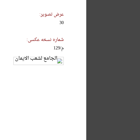
عرض تصویر:
30
شماره نسخه عکسی:
م/129