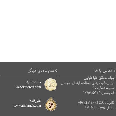
تماس با ما
سایت‌های دیگر
بنیاد محقق طباطبایی
حلقه کاتبان
ایران، قم، میدان رسالت، ابتدای خیابان
www.kateban.com
سمیه، شماره ۱۵.
کد پستی: ۳۷۱۵۸۱۵۹۳۴
علی‌نامه
تلفن:
+98 (25) 3773-2055
www.alinameh.com
ایمیل:
info@mtif.org