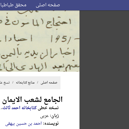
صفحه اصلی
محقق طباطبا
صفحه اصلی
/ منابع کتابخانه /
نسخ ع
الجامع لشعب الایمان
نسخه خطی
کتابخانه احمد ثالث
، رق
زبان:
عربی
نویسنده:
احمد بن حسین بیهقی