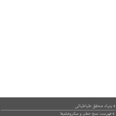
بنیاد محقق طباطبائی
فهرست نسخ خطی و میکروفیلم‌ها