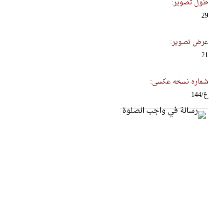
طول تصویر:
29
عرض تصویر:
21
شماره نسخه عکسی:
ع/144