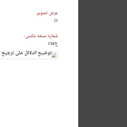
عرض تصویر:
21
شماره نسخه عکسی:
ع/134