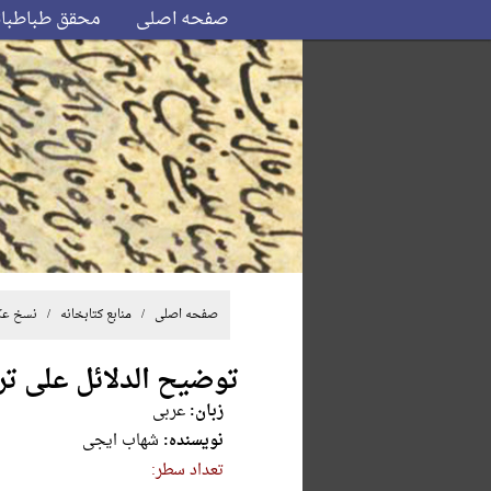
صفحه اصلی
محقق طباطبا
صفحه اصلی
/ منابع کتابخانه /
نسخ ع
توضیح الدلائل علی ت
زبان:
عربی
نویسنده:
شهاب ایجی
تعداد سطر: