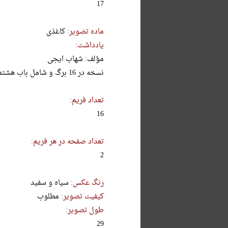
17
ماده تصویر:
کاغذی
یادداشت:
مؤلف: شهاب ایجی
نسخه در 16 برگ و شامل باب هشتم و باب نهم که درباره حدیث غدیر آمده است می باشد.
تعداد فریم:
16
تعداد صفحه در هر فریم:
2
رنگ عکس:
سیاه و سفید
کیفیت تصویر:
مطلوب
طول تصویر:
29