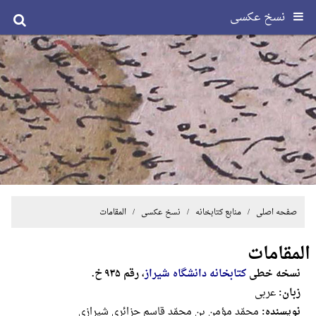
نسخ عکسی
صفحه اصلی
/ منابع کتابخانه /
نسخ عکسی
/ المقامات
المقامات
نسخه خطی
کتابخانه دانشگاه شیراز
، رقم ۹۳۵ خ.
زبان:
عربی
نویسنده:
محمّد مؤمن بن محمّد قاسم جزائری شیرازی