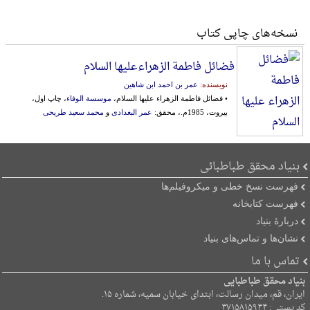
نسخه‌های چاپی کتاب
فضائل فاطمة الزهراءعلیها السلام
نویسنده:
عمر بن احمد ابن شاهین
• فضائل فاطمة الزهراء علیها السلام،
موسسة الوفاء
، چاپ اول،
بیروت، 1985م.، محقق:
عمر البغدادی
و
محمد سعید طریحی
بنیاد محقق طباطبائی
فهرست نسخ خطی و میکروفیلم‌ها
فهرست کتابخانه
دربارۀ بنیاد
نشان‌ها و تماس‌های بنیاد
تماس با ما
بنیاد محقق طباطبایی
ایران، قم، میدان رسالت، ابتدای خیابان سمیه، شماره ۱۵.
کد پستی: ۳۷۱۵۸۱۵۹۳۴