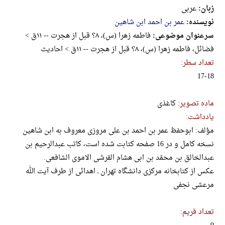
زبان:
عربی
نویسنده:
عمر بن احمد ابن شاهین
سرعنوان موضوعی:
فاطمه زهرا (س)، ۸؟ ق‍ب‍ل‌ ‌از ‌ه‍ج‍رت‌ -- ۱۱ق >
فضائل، فاطمه زهرا (س)، ۸؟ ق‍ب‍ل‌ ‌از ‌ه‍ج‍رت‌ -- ۱۱ق > احادیث
تعداد سطر:
17-18
ماده تصویر:
کاغذی
یادداشت:
مؤلف: ابوحفظ عمر بن احمد بن علی مروزی معروف به ابن شاهین
نسخه کامل و در 16 صفحه کتابت شده است، کاتب عبدالرحیم بن
عبدالخالق بن محمّد بن ابی هشام القرشی الاموی الشافعی.
عکس از کتابخانه مرکزی دانشگاه تهران ـ اهدائی از طرف آیت الله
مرعشی نجفی
تعداد فریم: