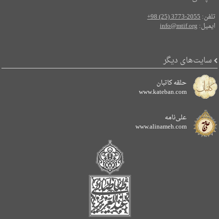
تلفن:
+98 (25) 3773-2055
ایمیل:
info@mtif.org
سایت‌های دیگر
حلقه کاتبان
www.kateban.com
علی‌نامه
www.alinameh.com