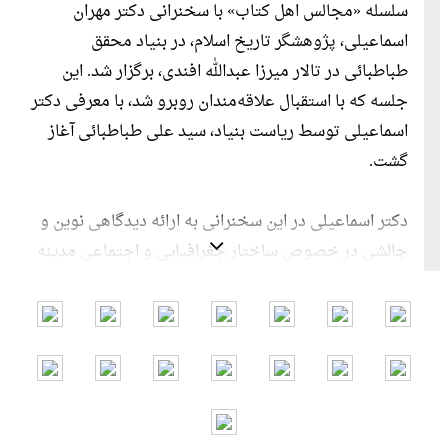
سلسله «مجالس اهل کتاب» با سخنرانی دکتر مهران
اسماعیلی، پژوهشگر تاریخ اسلام، در بنیاد محقق
طباطبائی در تالار میرزا عبدالله افندی، برگزار شد. این
جلسه که با استقبال علاقه‌مندان روبرو شد، با معرفی دکتر
اسماعیلی توسط ریاست بنیاد، سید علی طباطبائی آغاز
گشت.
دکتر اسماعیلی در این سخنرانی به ارائه دیدگاهی نوین و
چالشی در خصوص ساختار جغرافیایی و اجتماعی مدینه
در عصر پیامبر (ص) پرداخت. ایشان استدلال کردند که
تصور رایج از مدینه به عنوان یک «شهر» واحد و محصور
در آن دوران، با واقعیات تاریخی و جغرافیایی همخوانی
ندارد. نکات کلیدی مطرح شده توسط ایشان عبارت بودند
از:
1. یثرب، مجموعه‌ای از روستاها: برخلاف تصور یک شهر