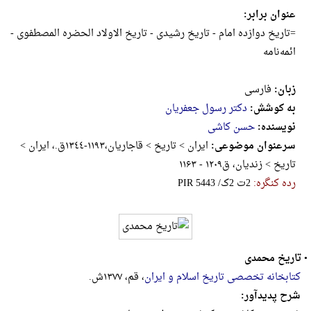
عنوان برابر:
=تاریخ‌ دوازده‌ امام‌ - تاریخ‌ رشیدی‌ - تاریخ‌ الاولاد الحضره‌ المصطفوی‌ -
ائمه‌نامه‌
زبان:
فارسی
به کوشش:
دکتر رسول جعفریان
نویسنده:
حسن کاشی
سرعنوان موضوعی:
ایران > تاریخ > قاجاریان،١١٩٣-١٣٤٤ق.، ایران >
تاریخ > زندی‍ان‌، ق‌۱۲۰۹ - ۱۱۶۳
رده کنگره:
‎P‎I‎R‎ ‎5‎4‎4‎3‎ ‎/‎ک‎2‎ ‎ت‎2‎
•
تاریخ محمدی
کتابخانه تخصصی تاریخ اسلام و ایران
، قم، ۱۳۷۷ش.
شرح پدیدآور: