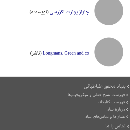
چارلز یوئرت‌ اکزرسی
(نویسنده)
Longmans, Green and co
(ناشر)
بنیاد محقق طباطبائی
فهرست نسخ خطی و میکروفیلم‌ها
فهرست کتابخانه
دربارۀ بنیاد
نشان‌ها و تماس‌های بنیاد
تماس با ما