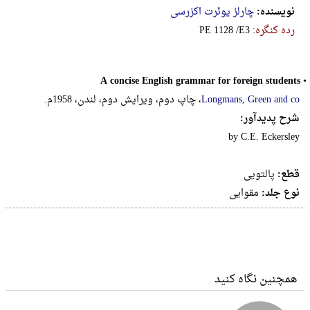
نویسنده:
چارلز یوئرت‌ اکزرسی
رده کنگره:
‎P‎E‎ ‎1‎1‎2‎8‎ ‎/‎E‎3
A concise English grammar for foreign students
•
Longmans, Green and co
، چاپ دوم، ویرایش دوم، لندن، 1958م.
شرح پدیدآور:
by C.E. Eckersley
قطع:
پالتويى
نوع جلد:
مقوایی
همچنین نگاه کنید