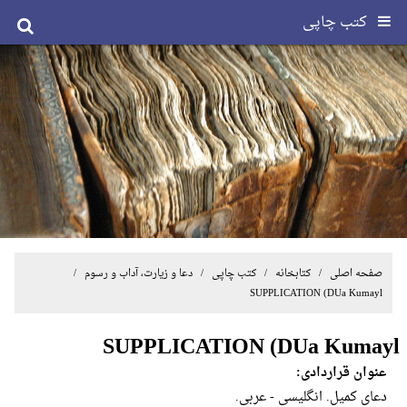
کتب چاپی
صفحه اصلی
/ کتابخانه /
کتب چاپی
/
دعا و زیارت، آداب و رسوم
/
SUPPLICATION (DUa Kumayl
SUPPLICATION (DUa Kumayl
عنوان قراردادی:
دعای کمیل. انگلیسی - عربی.