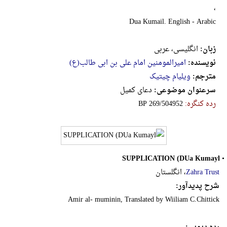
،
Dua Kumail. English - Arabic
زبان:
انگلیسی، عربی
نویسنده:
امیرالمومنین امام علی بن ابی طالب(ع)
مترجم:
ویلیام چیتیک
سرعنوان موضوعی:
دعای کمیل
رده کنگره:
‎B‎P‎ ‎2‎6‎9‎/‎5‎0‎4‎9‎5‎2
SUPPLICATION (DUa Kumayl
•
Zahra Trust
، انگلستان
شرح پدیدآور:
Amir al- muminin, Translated by Wiiliam C.Chittick