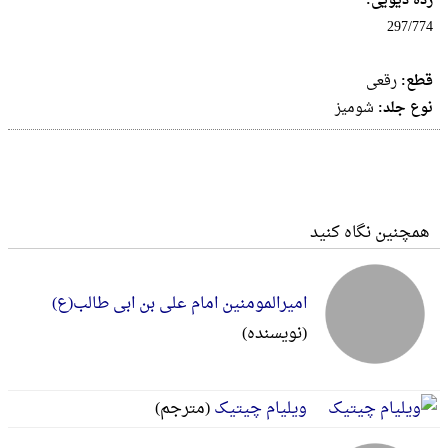
رده دیویی:
297/774
قطع:
رقعى
نوع جلد:
شومیز
همچنین نگاه کنید
امیرالمومنین امام علی بن ابی طالب(ع)
(نویسنده)
ویلیام چیتیک
(مترجم)