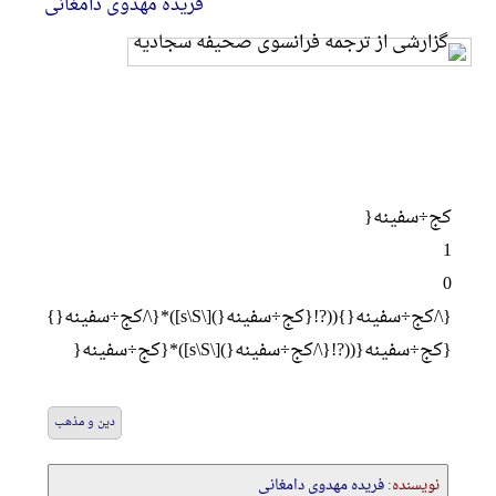
فریده مهدوی دامغانی
کج÷سفينه{
1
0
{\/کج÷سفينه{}((?!{کج÷سفينه{)[\s\S])*{\/کج÷سفينه{}
{کج÷سفينه{((?!{\/کج÷سفينه{)[\s\S])*{کج÷سفينه{
دین و مذهب
نویسنده:
فریده مهدوی دامغانی