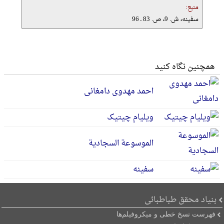
منبع:
سفینه، ش. 9، ص. 83 ـ 96
همچنین نگاه کنید
احمد مهدوی دامغانی
ویلیام چیتیک
الموسوعة السجادیة
سفینه
بنیاد محقق طباطبائی
فهرست نسخ خطی و میکروفیلم‌ها