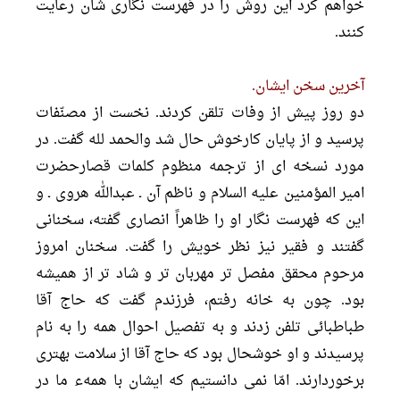
خواهم كرد اين روش را در فهرست نگارى شان رعايت
كنند.
آخرين سخن ايشان.
دو روز پيش از وفات تلقن كردند. نخست از مصنّفات
پرسيد و از پايان كارخوش حال شد والحمد لله گفت. در
مورد نسخه اى از ترجمه منظوم كلمات قصارحضرت
امير المؤمنين عليه السلام و ناظم آن ـ عبدالله هروى ـ و
اين كه فهرست نگار او را ظاهراً انصارى گفته، سخنانى
گفتند و فقير نيز نظر خويش را گفت. سخنان امروز
مرحوم محقق مفصل تر مهربان تر و شاد تر از هميشه
بود. چون به خانه رفتم، فرزندم گفت كه حاج آقا
طباطبائى تلفن زدند و به تفصيل احوال همه را به نام
پرسيدند و او خوشحال بود كه حاج آقا از سلامت بهترى
برخوردارند. امّا نمی دانستیم که ایشان با همهء ما در