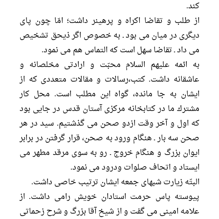
كند.
از طلب و تقاضا اكراه و پرهينر داشت؛ امّا چون پاى
ديگرى در ميان مى بود ـ به خصوص اگر ذيحق تشخيص
مى داد ـ تقاضا سهل است كه التماس هم مى نمود.
به ائمه عليهم السلام محبّت و ارادتى مخلصانه و
عاشقانه داشت. كتب،رسالات و مقالات متعددى كه از
ايشان به جا مانده، گواه اين مطلب است. محل كار
مشترك ما در كتابخانه مركزى آستان قدس در جايى بود
كه اول و آخر وقت ازدو صحن مى گذشتيم. سيد در هر
صحن سه بار ـ هنگام ورود به صحن، قرار گرفتن در برابر
ايوان بزرگ و هنگام خروج ـ رو به سوى مرقد مطهر می
ایستاد و اتحاف صلوات ودرود مى نمود.
البتّه زيارت شبهاى جمعه ايشان ترتيب خاصى داشت.
پيوسته پاس حرمت استادان خويش رامى داشت. از
علامه امينى مى گفت و از شيخ آقا بزرگ و شرح زحماتى