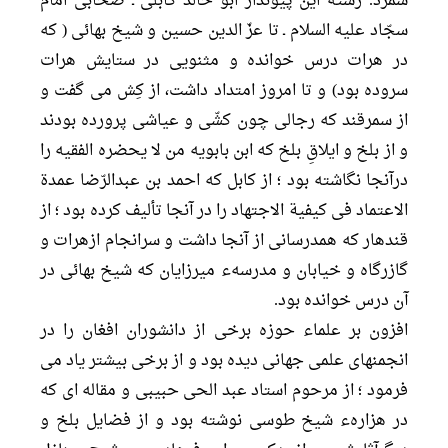
شمرد. رشته اين پيونداز ابو خالد كابلى ـ صحابى امام
سجّاد عليه السلام ـ تا عزّ الدين حسين و شيخ بهائى ( که
در هرات درس خوانده و مثنویی در ستایش هرات
سروده بود) و تا امروز امتداد داشت، از كِش مى گفت و
از سمرقند كه رجالى چون كشّى و عياشى پرورده بودند
و از بلخ و ايلاقِ بلخ كه ابن بابويه من لا يحضره الفقيه را
درآنجا نگاشته بود ؛ از كابل كه احمد بن عبدالرّضا عمدة
الاعتماد فى كيفية الاجتهاد را در آنجا تأليف كرده بود ؛ از
قندهار كه همدرسانى از آنجا داشت و سرانجام ازهرات و
گازرگاه و خيابان و مدرسهء ميرزايان كه شيخ بهائى در
آن درس خوانده بود.
افزون بر علماء حوزه برخى از دانشوران افغان را در
انجمنهاى علمى جهانى ديده بود و از برخى بيشتر ياد مى
فرمود ؛ از مرحوم استاد عبد الحى حبيبى و مقاله اى كه
در هزارهء شيخ طوسى نوشته بود و از فضايل بلخ و