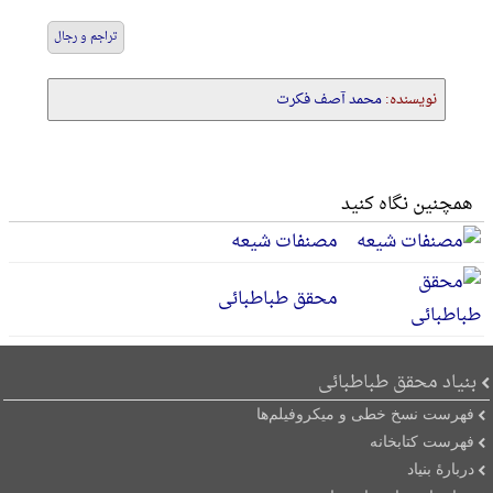
تراجم و رجال
نویسنده:
محمد آصف فکرت
همچنین نگاه کنید
مصنفات شیعه
محقق طباطبائی
بنیاد محقق طباطبائی
فهرست نسخ خطی و میکروفیلم‌ها
فهرست کتابخانه
دربارۀ بنیاد