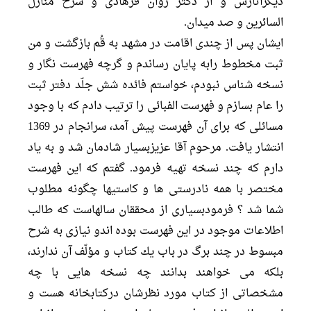
ديگرآثارش و از دكتر روان فرهادى و شرح منازل
السائرين و صد ميدان.
ايشان پس از چندى اقامت در مشهد به قُم بازگشت و من
ثبت مخطوط رابه پايان رساندم و گرچه فهرست نگار و
نسخه شناس نبودم، خواستم فائده شش جلّد دفتر ثبت
را عام بسازم و فهرست الفبائى را ترتيب دادم كه با وجود
مسائلى كه براى آن فهرست پيش آمد، سرانجام در 1369
انتشار يافت. مرحوم آقا عزيزبسيار شادمان شد و به ياد
دارم كه چند نسخه تهيه فرمود. گفتم كه اين فهرست
مختصر با همه نادرستى ها و كاستيها چگونه مطلوب
شما شد ؟ فرمودبسيارى از محققان سالهاست كه طالب
اطلاعات موجود در اين فهرست بوده اندو نيازى به شرح
مبسوط در چند برگ در باب يك كتاب و مؤلّف آن ندارند،
بلكه مى خواهند بدانند چه نسخه هايى با چه
مشخصاتى از كتاب مورد نظرشان دركتابخانه هست و