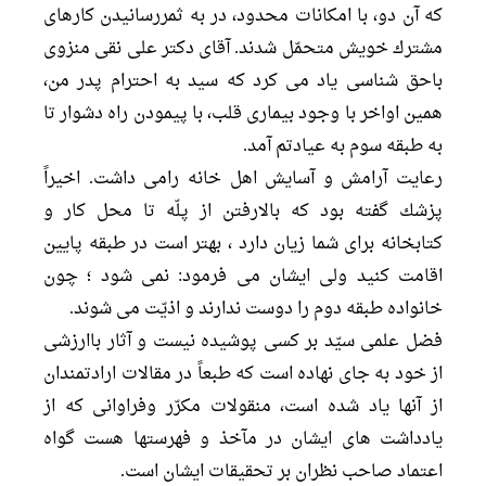
كه آن دو، با امكانات محدود، در به ثمررسانيدن كارهاى
مشترك خويش متحمّل شدند. آقاى دكتر على نقى منزوى
باحق شناسى ياد مى كرد كه سيد به احترام پدر من،
همين اواخر با وجود بيمارى قلب، با پيمودن راه دشوار تا
به طبقه سوم به عيادتم آمد.
رعايت آرامش و آسايش اهل خانه رامى داشت. اخيراً
پزشك گفته بود كه بالارفتن از پلّه تا محل كار و
كتابخانه براى شما زيان دارد ، بهتر است در طبقه پايين
اقامت كنيد ولى ایشان می فرمود: نمى شود ؛ چون
خانواده طبقه دوم را دوست ندارند و اذيّت مى شوند.
فضل علمى سيّد بر كسى پوشيده نيست و آثار باارزشى
از خود به جاى نهاده است كه طبعاً در مقالات ارادتمندان
از آنها ياد شده است، منقولات مكرّر وفراوانى كه از
يادداشت هاى ايشان در مآخذ و فهرستها هست گواه
اعتماد صاحب نظران بر تحقيقات ايشان است.