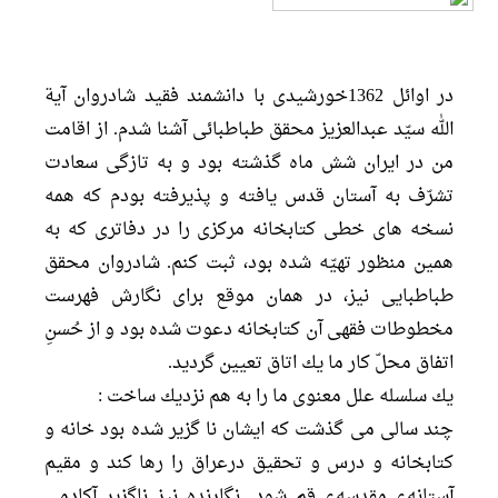
در اوائل 1362خورشیدی با دانشمند فقيد شادروان آية
الله سيّد عبدالعزيز محقق طباطبائى آشنا شدم. از اقامت
من در ايران شش ماه گذشته بود و به تازگى سعادت
تشرّف به آستان قدس يافته و پذيرفته بودم كه همه
نسخه هاى خطى كتابخانه مركزى را در دفاترى كه به
همين منظور تهيّه شده بود، ثبت كنم. شادروان محقق
طباطبایی نيز، در همان موقع براى نگارش فهرست
مخطوطات فقهى آن كتابخانه دعوت شده بود و از حُسنِ
اتفاق محلّ كار ما يك اتاق تعيين گرديد.
يك سلسله علل معنوى ما را به هم نزديك ساخت :
چند سالى مى گذشت كه ایشان نا گزیر شده بود خانه و
كتابخانه و درس و تحقيق درعراق را رها کند و مقیم
آستانهء مقدسهء قم شود. نگارنده نيز ناگزير آكادمى