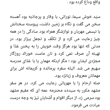
واقع وداع كرده بود .
سيّد خوش سيما، نورانى، با وقار و پرجاذبه بود آهسته
سخن مى گفت و نگاه بر زمين داشت، پيوسته سخنانش
با تبسمى مهربان و نوازشگر همراه بود. سادگى را در همه
چيز رعايت مى كرد و از تكلّف و تجمل بيزار بود. در
مدتى كه تنها بود هرگز وقت خويش را به پختن غذا و
تهيئه آن صرف نمى كرد و نان ماست خوراك روزگار
مجرّدى ايشان بود ؛ مگر اينكه مهمان يا با غذاى مدرسه
سهيم مى شد. البتّه سفره پرمائده و كريمانه اش براى
مهمانان معروف و زبانزد بود.
صله ارحام را با مهربانى رعايت مى كرد. در هر سفر
مشهد مكرر به سيدهء محترمه عمه اى كه مقيم مشهد
بود سرمى زد. از ديگر اقوام و آشنايان نيز به وجه درست
عيادت مى فرمود.