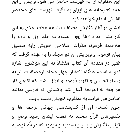
اين مطلوب از اين فهرست حاصل مى شود و پس از اين
همه كتابخانه هاى ايران به تأليف فهرست هاى مختصر
الفبائى اقدام خواهند كرد.
ايشان در آغاز نگارش مصنّفات شيعه علاقه جدّى به اين
كار نشان نداد ؛امّا چون مسودات جلد اول و دوم را
ملاحظه فرمود، نظرات اصلاحى خويش رابه تفصيل
بيان فرمود، و ويرايش آن دو مجلد را به عهده گرفت كه
فقير در مقدمه آن كتاب مفصّلاً به اين موضوع اشاره
نموده است، هنگام انتشار چهار مجلد ازمصنّفات شيعه
بسيار تحسين و تقرير فرمود و ابراز داشت كه اكنون كار
مراجعه به الذريعه آسان شد وكسانى كه فارسى بدانند
آسانتر مى توانند به مطلوب خويش دست يابند.
چون نسخه اى از كتابشناسى جهانى ترجمه ها و
تفسيرهاى قرآن مجيد به دست ايشان رسيد وضع و
ترتيب نگارش را بسيار پسنديد و فرمود كه در قُم توصيه