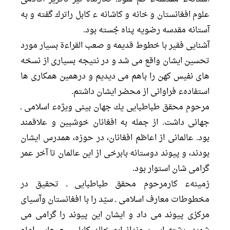
علوم افغانستان و خانه و كاشانه ء كابل راترك گفته و به
آستانه مقدسه رضویه پناه جُسته بود.
آشنايى فقير با خطوط قديمه و صعب القراءة بسيار مورد
تحسين ايشان واقع مى شد و در نتيجه بسيارى از نسخه
هاى نفيس كهن را باهم مى ديديم و درهمين همكارى ها
استفادهء فراوانى از محضر ايشان داشتم.
مرحوم محقق طباطبایی يك جهان بينى ویژهء اسلامى ـ
جهانى داشت. از جمله به افغانان خوشبين و علاقمند
بود. عالمانى از اعاظم افغانان، در حوزه، همدرس ايشان
بودند، و پيوند دوستانه بابرخى از اين عالمان تا آخر عمر
گرامى شان استوار بود.
زمينهء كارمرحوم محقق طباطبایی ـ تحقيق در
مخطوطات معارف اسلامى ـ سيّد را با افغانستان وآسياى
مركزى پيوند مى داد و ايشان اين پيوند را گرامى مى