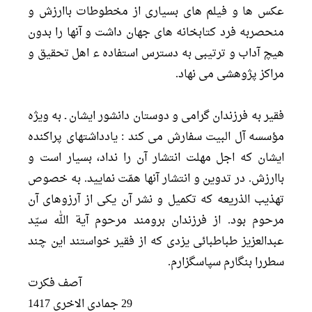
عكس ها و فيلم هاى بسيارى از مخطوطات باارزش و
منحصربه فرد كتابخانه هاى جهان داشت و آنها را بدون
هيچ آداب و ترتيبى به دسترس استفاده ء اهل تحقيق و
مراكز پژوهشى مى نهاد.
فقير به فرزندان گرامى و دوستان دانشور ايشان ـ به ويژه
مؤسسه آل البيت سفارش مى كند : يادداشتهاى پراكنده
ايشان كه اجل مهلت انتشار آن را نداد، بسيار است و
باارزش. در تدوين و انتشار آنها همّت نماييد. به خصوص
تهذيب الذريعه كه تكميل و نشر آن يكى از آرزوهاى آن
مرحوم بود. از فرزندان برومند مرحوم آية الله سيّد
عبدالعزيز طباطبائى يزدى كه از فقير خواستند اين چند
سطررا بنگارم سپاسگزارم.
آصف فكرت
29 جمادى الاخرى 1417