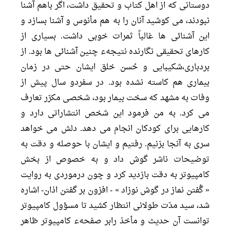
دوستانى كه از اهل كتاب و تحقيق داشت، اگر باهم آشنا
نبودند، مى كوشيد آنان را به هم مأنوس و آشنا بسازد و
اين آشنائى ها غالباً ثمرات خوبى داشت. بسيارى از
كارهاى تحقيقى نگارنده نتيجهء چنين آشنائى ها بود. از
بردبارى،شكيبايى و حُسن خلق ايشان حتى در زمان
بيمارى هم كاسته نشده بود. در سفردو سال پيش از
وفات به مشهد كه سخت بيمار بود، شخصى مكرّر تعارف
مى كرد. به من فرمود اين شخص انتشاراتى دارد و
كارهايى براى كودكان انجام مى دهد. دلش مى خواهد
سرى به آنجا بزنيم. رفتيم و ايشان با حوصله و دقت به
توضيحات ناشر گوش داد و به خصوص از بخش
كامپيوتر به دقت بازديد كرد و چون درموردى به روايت
« گُفتن نماز در گوش نوزاد » - افزون بر گفتن اذان- اشاره
شد، سيد مدّت طولانى انتظار كشيد تا مسؤول كامپيوتر
توانست آن حديث و مأخذ رابر صفحهء كامپيوتر ظاهر