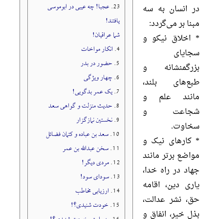
23.
عجبا! چه عیبی در ابوموسی
در انسان به سه
یافتند!
مبنا بر می‌گردد:
شما عراقیان!
* اخلاق نیکو و
4.
انکار مواخات
سجایای
5.
حضور در بدر
بزرگمنشانه و
6.
چهار ویژگی
طبع‌های بلند،
7.
یک عمر بدگویی!
مانند علم و
8.
حدیث منزلت و گواهی سعد
شجاعت و
9.
نخستین نمازگزار
سخاوت.
10.
سعد بن عباده و کتمان فضائل
* کارهای نیک و
11.
سخن عبدالله بن عمر
مواضع برتر مانند
12.
مردی دیگر!
جهاد در راه خدا،
13.
سودای سود!
یاری دین، اقامه
14.
ارزیابی مخاطب
حق، نشر عدالت،
15.
خودت شنیدی؟!
بذل خیر، انفاق و