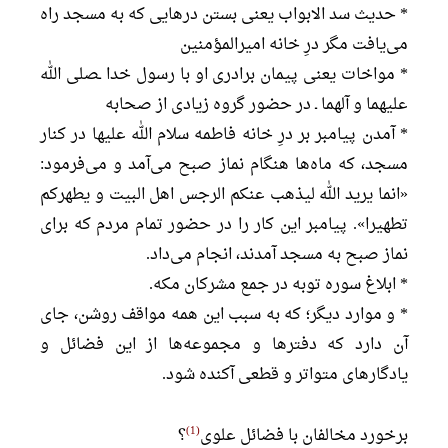
* حدیث سد الابواب یعنی بستن درهایی که به مسجد راه
می‌یافت مگر درِ خانه امیرالمؤمنین
* مواخات یعنی پیمان برادری او با رسول خدا ـصلی الله
علیهما و آلهما ـ در حضور گروه زیادی از صحابه
* آمدن پیامبر بر درِ خانه فاطمه سلام الله علیها در کنار
مسجد، که ماه‌ها هنگام نماز صبح می‌آمد و می‌فرمود:
«انما یرید الله لیذهب عنکم الرجس اهل البیت و یطهرکم
تطهیرا». پیامبر این کار را در حضور تمام مردم که برای
نماز صبح به مسجد آمدند، انجام می‌داد.
* ابلاغ سوره توبه در جمع مشرکان مکه.
* و موارد دیگر؛ که به سبب این همه مواقف روشن، جای
آن دارد که دفترها و مجموعه‌ها از این فضائل و
یادگارهای متواتر و قطعی آکنده شود.
1
برخورد مخالفان با فضائل علوی
؟