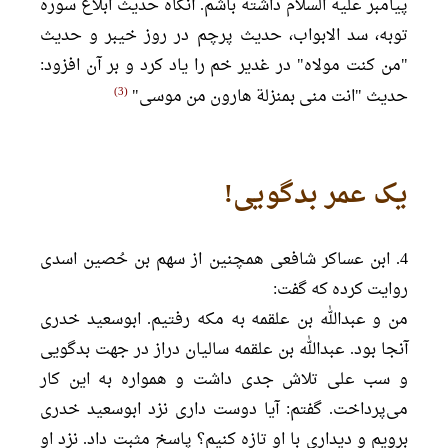
پیامبر علیه السلام داشته باشم. آنگاه حدیث ابلاغ سوره
توبه، سد الابواب، حدیث پرچم در روز خیبر و حدیث
"من کنت مولاه" در غدیر خم را یاد کرد و بر آن افزود:
3
حدیث "انت منی بمنزلة هارون من موسی"
یک عمر بدگویی!
4. ابن عساکر شافعی همچنین از سهم بن حُصین اسدی
روایت کرده که گفت:
من و عبدالله بن علقمه به مکه رفتیم. ابوسعید خدری
آنجا بود. عبدالله بن علقمه سالیان دراز در جهت بدگویی
و سب علی تلاش جدی داشت و همواره به این کار
می‌پرداخت. گفتم: آیا دوست داری نزد ابوسعید خدری
برویم و دیداری با او تازه کنیم؟ پاسخ مثبت داد. نزد او