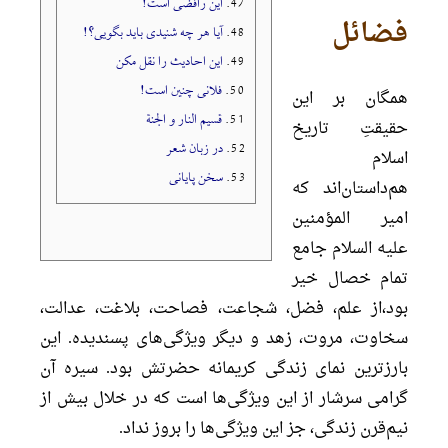
47.
این رافضی است!
فضائل
48.
آیا هر چه شنیدی باید بگویی؟!
49.
این احادیث را نقل مکن
50.
فلانی چنین است!
همگان بر این
51.
قسیم النار و الجنة
حقیقتِ تاریخ
52.
در زبان شعر
اسلام
53.
سخن پایانی
هم‌داستان‌اند که
امیر المؤمنین
علیه السلام جامع
تمام خصال خیر
بود،از علم، فضل، شجاعت، فصاحت، بلاغت، عدالت،
سخاوت، مروت، زهد و دیگر ویژگی‌های پسندیده. این
بارزترین نمای زندگی کریمانه حضرتش بود. سیره آن
گرامی سرشار از این ویژگی‌ها است که در خلال بیش از
نیم‌قرن زندگی، جز این ویژگی‌ها را بروز نداد.