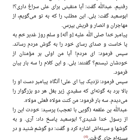
رفتیم. عبدالله گفت: آیا منقبتی برای علی سراغ داری؟!
ابوسعید گفت: بلی. این مطلب را که به تو می‌گویم، از
مهاجران و انصار و قریش بپرس.
پیامبر خدا صلی الله علیه [و آله] و سلم روز غدیر خم به
پا خاست و صدای رسای خود را به گوش مردم رساند.
سپس فرمود: ای مردم! آیا من اولی بر مؤمنان از
خودشان نیستم؟ گفتند: بلی. و این کلام را سه بار بیان
فرمود.
سپس فرمود: نزدیک بیا ای علی! آنگاه پیامبر دست او را
بالا برد به گونه‌ای که سفیدیِ زیر بغل هر دو بزرگوار را
می‌دیدم. سه بار فرمود: من کنت مولاه فعلی مولاه.
عبدالله بن علقمه (گویی با تعجب) پرسید: خودت این را
از رسول خدا شنیدی؟ ابوسعید پاسخ داد: آری. و به
گوشها و سینه‌اش اشاره کرد و گفت: دو گوشم شنید و در
4
سینه‌ام جای گرفت.