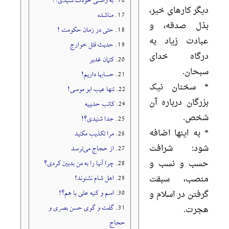
16.
به راستی خودت شنیدی؟!
دیگر کارهای خیر،
17.
مناشده
بذل صدقه، و
18.
حتی در زمان حکومت !
عبادت زیاد به
19.
حدیث قتل خوارج
درگاه خدای
20.
کتمان غدیر
سبحان.
21.
حسابها داریم!
* سخنان نیک
22.
تنها عیب ابو موسی!
بزرگان درباره آن
24.
کاتب حدیبیه
شخص.
25.
جدا شنیدی؟!
* به اینها اضافه
26.
مرا تکذیب مکنید
شود: شرافت
27.
از حجاج می‌ترسد
حسب و نسب و
28.
چرا آنها را به من بدبین کردی؟
29.
اهل شام نشنوند!
منصب، سبقت
30.
اسم و کنیه علی با هم؟!
گرفتن در اسلام و
31.
گفت و گوی حسن بصری و
هجرت.
حجاج