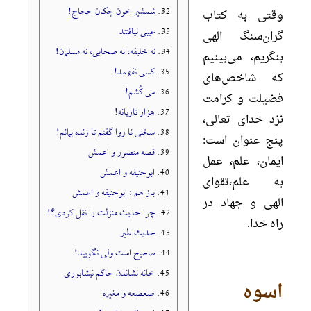
32.
شمشیر خون چکان حجاج!
وقتی به کتاب
33.
عیبی نیافتند
گران‌سنگ الهی
34.
نه خلیفه، نه صحابی، نه مسلمان!
بنگریم، می‌بینیم
35.
کسی نفهمد!
که شاخص‌های
36.
می کُشم!
فضیلت و کرامت
37.
هزار تازیانه!
نزد خدای تعالی،
38.
سخنی نا روا گفتم تا زنده بمانم!
پنج عنوان است:
39.
قصه منصور و اعمش
ایمان، علم، عمل
40.
ابوحنیفه و اعمش
به علم،تقوای
41.
باز هم : ابوحنیفه و اعمش
الهی و جهاد در
42.
چرا حدیث منزلت را نقل کردی؟!
راه خدا.
43.
حدیث طیر
44.
صحیح است ولی نگویید!
45.
خانه نشاندن حاکم نیشابوری
اسوه
46.
صعصعه و مغیره