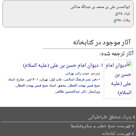
ابوالحسن علی بن محمد بن عبدالله مدائنی
تولد:
۱۳۵ق.
وفات:
۲۲۵ق.
آثار موجود در کتابخانه
آثار ترجمه شده:
۱.
دیوان امام حسن بن علی (علیه السلام)
مترجم:
حبیب راثی تهرانی
•
دفتر نشر فرهنگ اسلامی
، چاپ اول، تهران، ۱۴۰۱ش.، شارح:
استاد
شیخ قیس بهجت العطار
، محقق:
استاد شیخ قیس بهجت العطار
،
ویراستار:
دکتر عبدالحسین طالعی
بنیاد محقق طباطبائی
فهرست نسخ خطی و میکروفیلم‌ها
فهرست کتابخانه