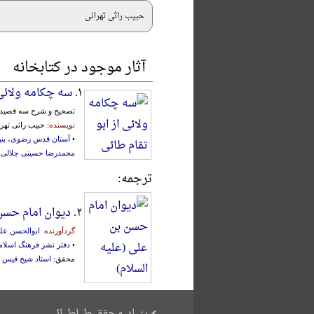
حبیب راثی تهرانی
آثار موجود در کتابخانه
۱.
سه چکامه ولائی ا
تصحیح و شرح سه قصیدۀ نا
نویسنده:
حبیب راثی تهر
•
آستان قدس رضوی، بنی
محمدرضا حسینی جلالی
و
ترجمه:
۲.
دیوان امام حسن 
گردآورنده:
ابوالحسن علی
•
دفتر نشر فرهنگ اسلا
محقق:
استاد شیخ قیس ب
بنیاد محقق طباطبائی