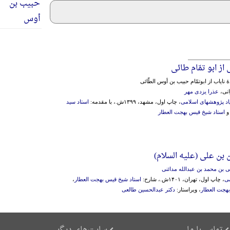
ز ابو تمّام طائی
یاب از ابوتمّام حبیب بن أوس الطّائی
انی،
عذرا یزدی مهر
اد پژوهشهای اسلامی
، چاپ اول، مشهد، ۱۳۹۹ش.، با مقدمه:
استاد سید
استاد شیخ قیس بهجت العطار
بن علی (علیه السلام)
 بن محمد بن عبدالله مدائنی
می
، چاپ اول، تهران، ۱۴۰۱ش.، شارح:
استاد شیخ قیس بهجت العطار
،
هجت العطار
، ویراستار:
دکتر عبدالحسین طالعی
تماس با ما
سایت‌های دیگر