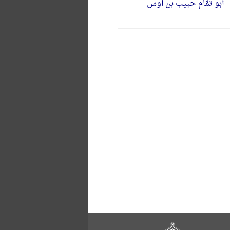
أبو تمّام حبیب بن أوس