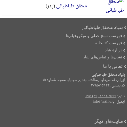
محقق طباطبائی
(پدر)
بنیاد محقق طباطبائی
فهرست نسخ خطی و میکروفیلم‌ها
فهرست کتابخانه
دربارۀ بنیاد
نشان‌ها و تماس‌های بنیاد
تماس با ما
بنیاد محقق طباطبایی
ایران، قم، میدان رسالت، ابتدای خیابان سمیه، شماره ۱۵.
کد پستی: ۳۷۱۵۸۱۵۹۳۴
تلفن:
+98 (25) 3773-2055
ایمیل:
info@mtif.org
سایت‌های دیگر