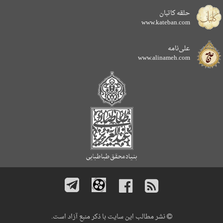
حلقه کاتبان
www.kateban.com
علی‌نامه
www.alinameh.com
نشر مطالب این سایت با ذکر منبع آزاد است.