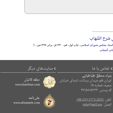
 شرح الشّهاب
ز اسناد مجلس شورای اسلامی
، چاپ اول، قم، ۱۴۴۰ق. برابر ۱۳۹۷ش.، 3
نی آشتیانی
تماس با ما
سایت‌های دیگر
بنیاد محقق طباطبایی
حلقه کاتبان
ایران، قم، میدان رسالت، ابتدای خیابان
www.kateban.com
سمیه، شماره ۱۵.
کد پستی: ۳۷۱۵۸۱۵۹۳۴
علی‌نامه
تلفن:
+98 (25) 3773-2055
www.alinameh.com
ایمیل:
info@mtif.org