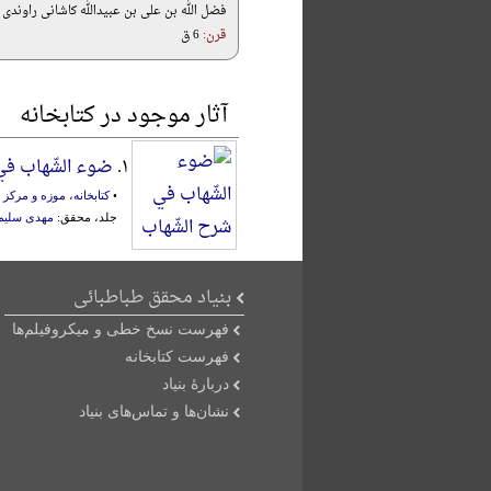
فضل الله بن علی بن عبیدالله کاشانی راوندی
قرن:
6 ق
آثار موجود در کتابخانه
۱.
ضوء الشّهاب في
•
کتابخانه، موزه و مرک
جلد، محقق:
مهدی سلیما
بنیاد محقق طباطبائی
فهرست نسخ خطی و میکروفیلم‌ها
فهرست کتابخانه
دربارۀ بنیاد
نشان‌ها و تماس‌های بنیاد